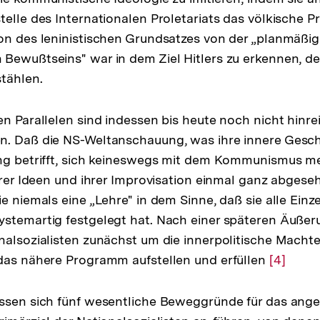
elle des Internationalen Proletariats das völkische Pr
ion des leninistischen Grundsatzes von der „planmä
Bewußtseins" war in dem Ziel Hitlers zu erkennen, d
stählen.
en Parallelen sind indessen bis heute noch nicht hinr
n. Daß die NS-Weltanschauung, was ihre innere Gesc
ung betrifft, sich keineswegs mit dem Kommunismus m
hrer Ideen und ihrer Improvisation einmal ganz abgeseh
e niemals eine „Lehre" in dem Sinne, daß sie alle Einz
ystemartig festgelegt hat. Nach einer späteren Äuße
nalsozialisten zunächst um die innerpolitische Machte
 das nähere Programm aufstellen und erfüllen
Zur
[4]
Auflösu
der
assen sich fünf wesentliche Beweggründe für das ang
Fußnote