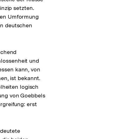
inzip setzten.
ßigen Umformung
en deutschen
eichend
hlossenheit und
essen kann, von
en, ist bekannt.
elheiten logisch
rung von Goebbels
rgreifung: erst
ng
edeutete