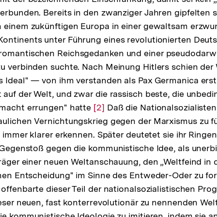
erbunden. Bereits in den zwanziger Jahren gipfelten 
n einem zukünftigen Europa in einer gewaltsam erzw
ntinents unter Führung eines revolutionierten Deutsc
romantischen Reichsgedanken und einer pseudodarwi
u verbinden suchte. Nach Meinung Hitlers schien der W
 Ideal" — von ihm verstanden als Pax Germanica erst 
auf der Welt, und zwar die rassisch beste, die unbedi
rmacht errungen" hatte
Zur
[2]
Daß die Nationalsozialisten
aulichen Vernichtungskrieg gegen der Marxismus zu f
Auflösung
6 immer klarer erkennen. Später deutetet sie ihr Ringe
der
" Gegenstoß gegen die kommunistische Idee, als unerbi
Fußnote
Träger einer neuen Weltanschauung, den „Weltfeind in
schen Entscheidung" im Sinne des Entweder-Oder zu fo
offenbarte dieser Teil der nationalsozialistischen Pr
ieser neuen, fast konterrevolutionär zu nennenden W
ie kommunistische Ideologie zu imitieren, indem sie an