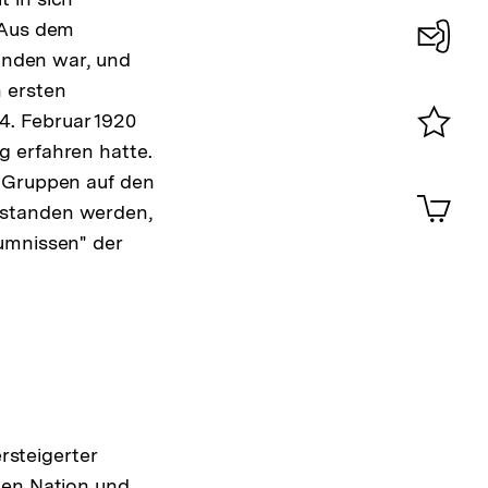
 Aus dem
tanden war, und
Konta
 ersten
0
4. Februar 1920
g erfahren hatte.
Merklist
ansehen
r Gruppen auf den
0
Artik
im
rstanden werden,
umnissen" der
Shop-
Warenko
ansehen
steigerter
nen Nation und