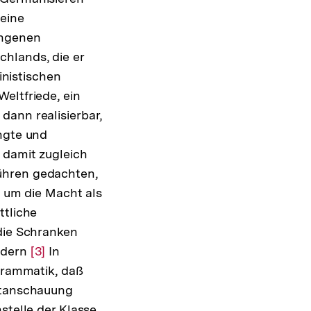
seine
ungenen
hlands, die er
nistischen
eltfriede, ein
dann realisierbar,
ngte und
 damit zugleich
ühren gedachten,
n um die Macht als
ttliche
 die Schranken
rdern
Zur
[3]
In
ogrammatik, daß
Auflösung
eltanschauung
der
stelle der Klasse
Fußnote