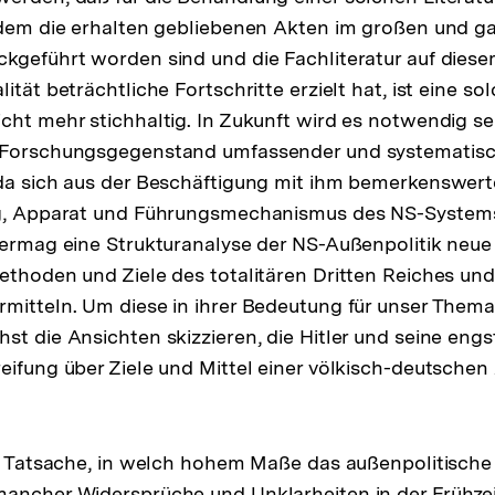
itdem die erhalten gebliebenen Akten im großen und 
kgeführt worden sind und die Fachliteratur auf diese
ität beträchtliche Fortschritte erzielt hat, ist eine so
cht mehr stichhaltig. In Zukunft wird es notwendig se
 Forschungsgegenstand umfassender und systematisc
 da sich aus der Beschäftigung mit ihm bemerkenswert
ng, Apparat und Führungsmechanismus des NS-Syste
vermag eine Strukturanalyse der NS-Außenpolitik neue
ethoden und Ziele des totalitären Dritten Reiches und
mitteln. Um diese in ihrer Bedeutung für unser Thema
st die Ansichten skizzieren, die Hitler und seine engs
eifung über Ziele und Mittel einer völkisch-deutschen
die Tatsache, in welch hohem Maße das außenpolitisc
ancher Widersprüche und Unklarheiten in der Frühzeit