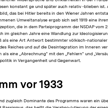
en konstant ge und später auch relativ -blieben ist.
bild, das bei Hitler bereits in den Wiener Jahren ents
mmenen Umweltanalyse ergab sich seit 1919 eine ihren
zeption, die in dem Parteiprogramm der NSDAP vom 2
 im gleichen Jahre eine Wandlung zur Ideologisierun
 als eine Art Antwort bestimmter völkisch-nationale
s Reiches und auf die Desintegration im Inneren ve
h als eine „Abrechnung" mit den „Fehlern" und „Versä
olitik in Vergangenheit und Gegenwart.
mm vor 1933
d zugleich Dominante des Programms waren ein über
 Rassismus, das heißt die Verabso-lutierung der eige