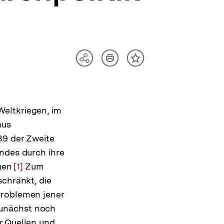
Artikel
Teilen
Inhalt
drucken
Optionen
merken
anzeigen
eltkriegen, im
aus
39 der Zweite
andes durch ihre
agen
Zur
[1]
Zum
schränkt, die
Auflösung
problemen jener
der
zunächst noch
Fußnote
r Quellen und