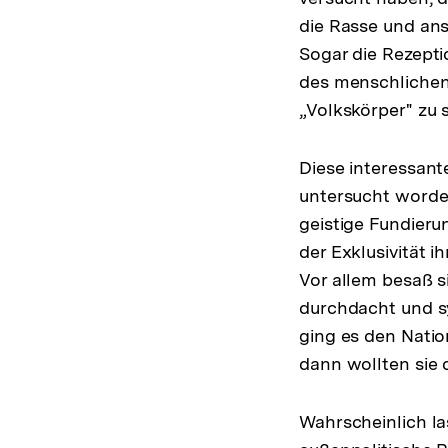
die Rasse und anst
Sogar die Rezept
des menschlichen 
„Volkskörper" zu 
Diese interessant
untersucht worde
geistige Fundier
der Exklusivität i
Vor allem besaß si
durchdacht und s
ging es den Natio
dann wollten sie
Wahrscheinlich l