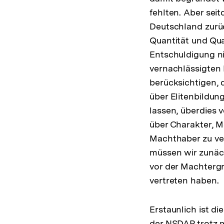
fehlten. Aber se
Deutschland zurüc
Quantität und Qual
Entschuldigung ni
vernachlässigten
berücksichtigen,
über Elitenbildu
lassen, überdies 
über Charakter, M
Machthaber zu ver
müssen wir zunäch
vor der Machtergr
vertreten haben.
Erstaunlich ist 
der NSDAP trotz m