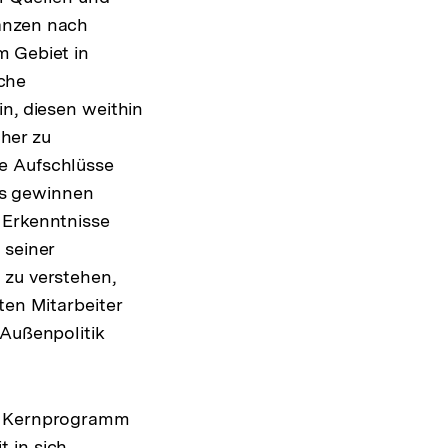
ganzen nach
m Gebiet in
lche
in, diesen weithin
her zu
e Aufschlüsse
ms gewinnen
 Erkenntnisse
 seiner
 zu verstehen,
ten Mitarbeiter
 Außenpolitik
he Kernprogramm
 in sich