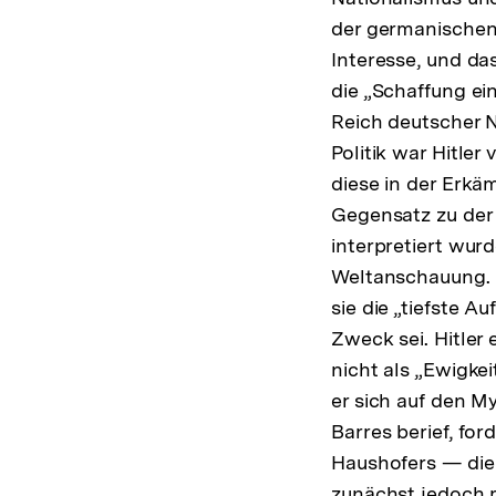
der germanischen 
Interesse, und das
die „Schaffung e
Reich deutscher Na
Politik war Hitle
diese in der Erkä
Gegensatz zu der 
interpretiert wur
Weltanschauung. H
sie die „tiefste 
Zweck sei. Hitler
nicht als „Ewigke
er sich auf den M
Barres berief, fo
Haushofers — die
zunächst jedoch m