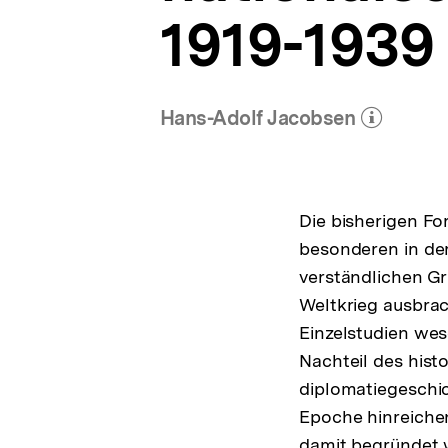
1919-1939
Hans-Adolf Jacobsen
(Mehr zum Autor)
öffnen
Die bisherigen F
besonderen in der
verständlichen G
Weltkrieg ausbrac
Einzelstudien wes
Nachteil des hist
diplomatiegeschic
Epoche hinreiche
damit begründet w