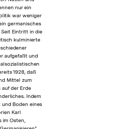
ennen nur ein
olitik war weniger
 ein germanisches
it Eintritt in die
tisch kulminierte
tschiedener
er aufgefaßt und
alsozialistischen
reits 1928, daß
und Mittel zum
 auf der Erde
änderliches. Indem
ut und Boden eines
rien Karl
 im Osten,
„Germanisieren"