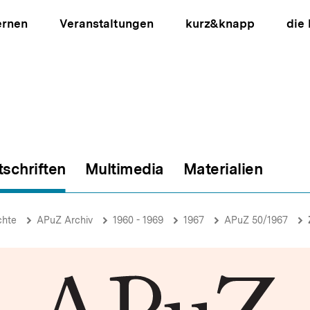
ernen
Veranstaltungen
kurz&knapp
die
tschriften
Multimedia
Materialien
ion
chte
APuZ Archiv
1960 - 1969
1967
APuZ 50/1967