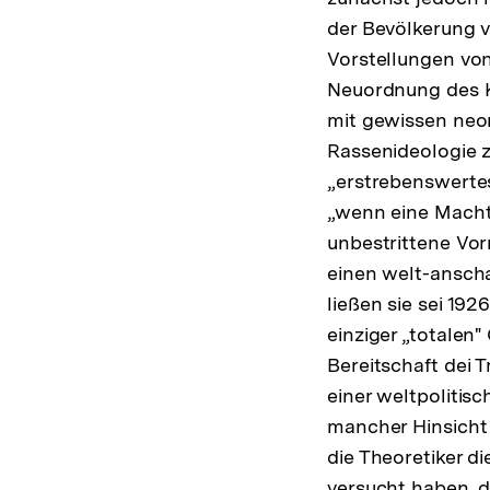
der Bevölkerung v
Vorstellungen vo
Neuordnung des Ko
mit gewissen neo
Rassenideologie z
„erstrebenswertes
„wenn eine Macht 
unbestrittene Vo
einen welt-ansch
ließen sie sei 192
einziger „totalen
Bereitschaft dei 
einer weltpoliti
mancher Hinsicht 
die Theoretiker d
versucht haben, d