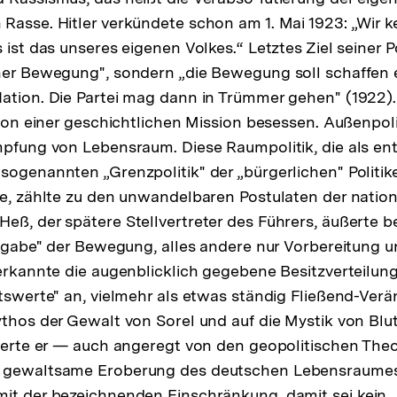
Rasse. Hitler verkündete schon am 1. Mai 1923: „Wir k
 ist das unseres eigenen Volkes.“ Letztes Ziel seiner P
iner Bewegung", sondern „die Bewegung soll schaffen
tion. Die Partei mag dann in Trümmer gehen" (1922). Se
r von einer geschichtlichen Mission besessen. Außenpoli
mpfung von Lebensraum. Diese Raumpolitik, die als en
sogenannten „Grenzpolitik" der „bürgerlichen" Politik
de, zählte zu den unwandelbaren Postulaten der nation
eß, der spätere Stellvertreter des Führers, äußerte be
Aufgabe" der Bewegung, alles andere nur Vorbereitung 
 erkannte die augenblicklich gegebene Besitzverteilung
itswerte" an, vielmehr als etwas ständig Fließend-Ver
ythos der Gewalt von Sorel und auf die Mystik von Bl
rderte er — auch angeregt von den geopolitischen Theo
 gewaltsame Eroberung des deutschen Lebensraumes
it der bezeichnenden Einschränkung, damit sei kein 