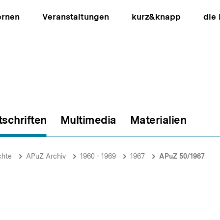
ernen
Veranstaltungen
kurz&knapp
die
tschriften
Multimedia
Materialien
ion
chte
APuZ Archiv
1960 - 1969
1967
APuZ 50/1967