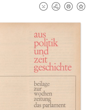
Artikel
Artikel
Teilen
Inhalt
herunterladen
drucken
Optionen
merken
anzeigen
uktvorschau