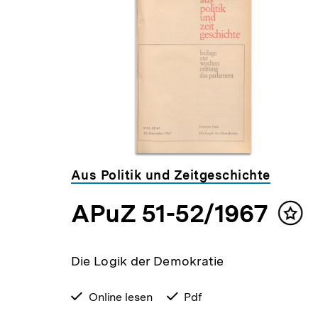
für
überspringen
weitere
Inhalte
Aus Politik und Zeitgeschichte
APuZ 51-52/1967
lt
Inha
ken
mer
Die Logik der Demokratie
verfügbar
Online lesen
verfügbar
Pdf
zum
als