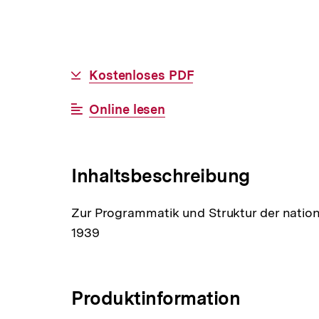
Allgemeine
Download-
Kostenloses PDF
Informationen
Link:
Interner
Online lesen
Link:
Inhaltsbeschreibung
Zur Programmatik und Struktur der nationa
1939
Produktinformation