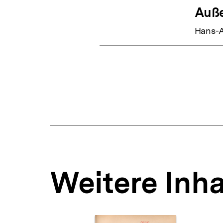
Auße
Hans-A
Weitere Inha
Inhaltskarousell
Inhaltskarussell