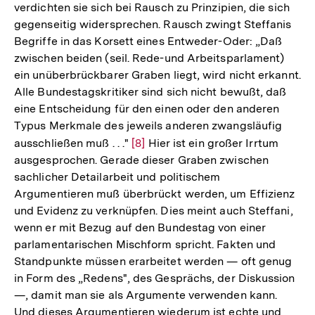
verdichten sie sich bei Rausch zu Prinzipien, die sich
gegenseitig widersprechen. Rausch zwingt Steffanis
Begriffe in das Korsett eines Entweder-Oder: „Daß
zwischen beiden (seil. Rede-und Arbeitsparlament)
ein unüberbrückbarer Graben liegt, wird nicht erkannt.
Alle Bundestagskritiker sind sich nicht bewußt, daß
eine Entscheidung für den einen oder den anderen
Typus Merkmale des jeweils anderen zwangsläufig
ausschließen muß . . ."
Zur
[8]
Hier ist ein großer Irrtum
ausgesprochen. Gerade dieser Graben zwischen
Auflösung
sachlicher Detailarbeit und politischem
der
Argumentieren muß überbrückt werden, um Effizienz
Fußnote
und Evidenz zu verknüpfen. Dies meint auch Steffani,
wenn er mit Bezug auf den Bundestag von einer
parlamentarischen Mischform spricht. Fakten und
Standpunkte müssen erarbeitet werden — oft genug
in Form des „Redens", des Gesprächs, der Diskussion
—, damit man sie als Argumente verwenden kann.
Und dieses Argumentieren wiederum ist echte und