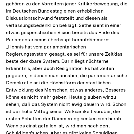
gehören zu den Vorreitern jener Kritikerbewegung, die
Auflösung
Auflösung
im Deutschen Bundestag einen erheblichen
der
der
Diskussionsschwund feststellt und diesen als
Fußnote
Fußnote
verfassungsbedenklich beklagt. Sethe sieht in einer
etwas gespenstischen Vision bereits das Ende des
Parlamentarismus überhaupt heraufdämmern:
„Hennis hat vom parlamentarischen
Regierungssystem gesagt, es sei für unsere Zeit'das
beste denkbare System. Darin liegt nüchterne
Erkenntnis, aber auch Resignation. Es hat Zeiten
gegeben, in denen man annahm, die parlamentarische
Demokratie sei die Höchstform der staatlichen
Entwicklung des Menschen, etwas anderes, Besseres
könne es nicht mehr geben. Heute glauben wir zu
sehen, daß das System nicht ewig dauern wird. Schon
ist der hohe Mittag seiner Wirksamkeit vorüber, die
ersten Schatten der Dämmerung senken sich herab.
Wenn es einst gefallen ist, wird man nach den .
Schuldigen'suchen. Aber es gibt keine Schuldigen.