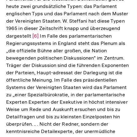
heute zwei grundsätzliche Typen: das Parlament
englischen Typs und das Parlament nach dem Muster
der Vereinigten Staaten. W. Steffani hat diese Typen
1965 in dieser Zeitschrift knapp und überzeugend
dargestellt
Zur
[6]
Im Falle des parlamentarischen
Regierungssystems in England steht das Plenum als
Auflösung
„die offizielle Bühne aller großen, die Nation
der
bewegenden politischen Diskussionen" im Zentrum.
Fußnote
Träger der Diskussion sind die führenden Exponenten
der Parteien, Haupt-adressat der Darlegung ist die
öffentliche Meinung. Im Falle des präsidentiellen
Systems der Vereinigten Staaten wird das Parlament
zu „einer Spezialbürokratie, in der parlamentarische
Experten Experten der Exekutive in höchst intensiver
Weise um Rede und Auskunft ersuchen und bis zu
Detailfragen und bis zu kleinsten Einzelposten hin
überprüfen. .. . Nicht der Redner, sondern der
kenntnisreiche Detailexperte, der unermüdliche