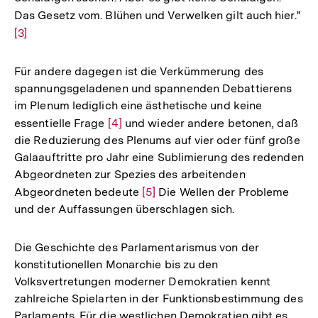
Das Gesetz vom. Blühen und Verwelken gilt auch hier."
Zu
[3]
Au
de
Fu
Für andere dagegen ist die Verkümmerung des
spannungsgeladenen und spannenden Debattierens
im Plenum lediglich eine ästhetische und keine
essentielle Frage
Zur
[4]
und wieder andere betonen, daß
die Reduzierung des Plenums auf vier oder fünf große
Auflösung
Galaauftritte pro Jahr eine Sublimierung des redenden
der
Abgeordneten zur Spezies des arbeitenden
Fußnote
Abgeordneten bedeute
Zur
[5]
Die Wellen der Probleme
und der Auffassungen überschlagen sich.
Auflösung
der
Fußnote
Die Geschichte des Parlamentarismus von der
konstitutionellen Monarchie bis zu den
Volksvertretungen moderner Demokratien kennt
zahlreiche Spielarten in der Funktionsbestimmung des
Parlaments. Für die westlichen Demokratien gibt es