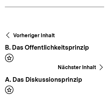
Weitere
Content-
Vorheriger Inhalt
Navigation
Inhalte
V
B. Das Offentlichkeitsprinzip
o
Inhalt
r
merken
Nächster Inhalt
h
e
N
A. Das Diskussionsprinzip
r
ä
i
Inhalt
c
merken
g
h
e