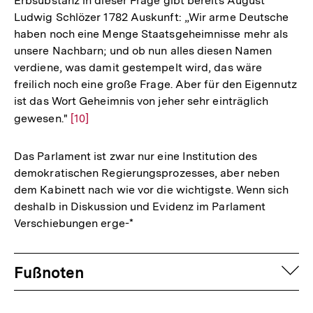
Erbsubstanz in dieser Frage gibt bereits August
Ludwig Schlözer 1782 Auskunft: „Wir arme Deutsche
haben noch eine Menge Staatsgeheimnisse mehr als
unsere Nachbarn; und ob nun alles diesen Namen
verdiene, was damit gestempelt wird, das wäre
freilich noch eine große Frage. Aber für den Eigennutz
ist das Wort Geheimnis von jeher sehr einträglich
gewesen."
Zur
[10]
Auflösung
der
Das Parlament ist zwar nur eine Institution des
Fußnote
demokratischen Regierungsprozesses, aber neben
dem Kabinett nach wie vor die wichtigste. Wenn sich
deshalb in Diskussion und Evidenz im Parlament
Verschiebungen erge-*
Fussnoten
auf
Fußnoten