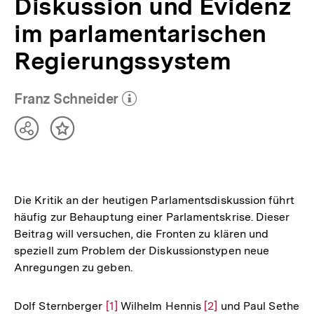
Diskussion und Evidenz
im parlamentarischen
Regierungssystem
Franz Schneider
(Mehr zum Autor)
öffnen
Teilen
Inhalt
Optionen
merken
anzeigen
Die Kritik an der heutigen Parlamentsdiskussion führt
häufig zur Behauptung einer Parlamentskrise. Dieser
Beitrag will versuchen, die Fronten zu klären und
speziell zum Problem der Diskussionstypen neue
Anregungen zu geben.
Dolf Sternberger
Zur
[1]
Wilhelm Hennis
Zur
[2]
und Paul Sethe