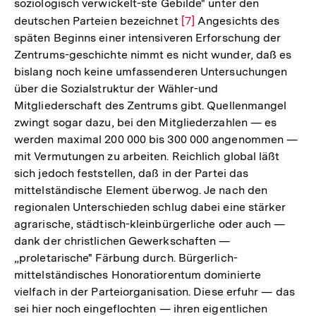
soziologisch verwickelt-ste Gebilde" unter den
deutschen Parteien bezeichnet
Zur
[7]
Angesichts des
späten Beginns einer intensiveren Erforschung der
Auflösung
Zentrums-geschichte nimmt es nicht wunder, daß es
der
bislang noch keine umfassenderen Untersuchungen
Fußnote
über die Sozialstruktur der Wähler-und
Mitgliederschaft des Zentrums gibt. Quellenmangel
zwingt sogar dazu, bei den Mitgliederzahlen — es
werden maximal 200 000 bis 300 000 angenommen —
mit Vermutungen zu arbeiten. Reichlich global läßt
sich jedoch feststellen, daß in der Partei das
mittelständische Element überwog. Je nach den
regionalen Unterschieden schlug dabei eine stärker
agrarische, städtisch-kleinbürgerliche oder auch —
dank der christlichen Gewerkschaften —
„proletarische" Färbung durch. Bürgerlich-
mittelständisches Honoratiorentum dominierte
vielfach in der Parteiorganisation. Diese erfuhr — das
sei hier noch eingeflochten — ihren eigentlichen