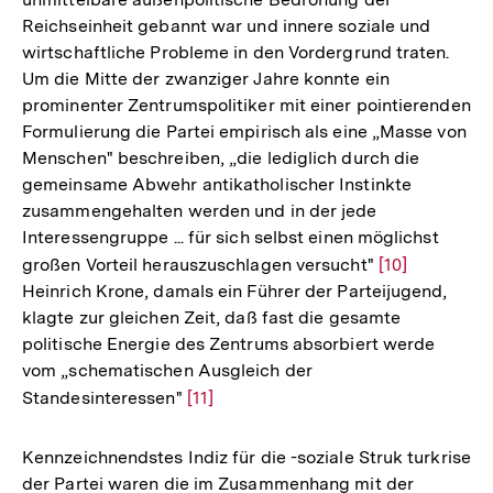
Reichseinheit gebannt war und innere soziale und
wirtschaftliche Probleme in den Vordergrund traten.
Um die Mitte der zwanziger Jahre konnte ein
prominenter Zentrumspolitiker mit einer pointierenden
Formulierung die Partei empirisch als eine „Masse von
Menschen" beschreiben, „die lediglich durch die
gemeinsame Abwehr antikatholischer Instinkte
zusammengehalten werden und in der jede
Interessengruppe ... für sich selbst einen möglichst
großen Vorteil herauszuschlagen versucht"
Zur
[10]
Heinrich Krone, damals ein Führer der Parteijugend,
Auflösung
klagte zur gleichen Zeit, daß fast die gesamte
der
politische Energie des Zentrums absorbiert werde
Fußnote
vom „schematischen Ausgleich der
Standesinteressen"
Zur
[11]
Auflösung
der
Kennzeichnendstes Indiz für die -soziale Struk turkrise
Fußnote
der Partei waren die im Zusammenhang mit der