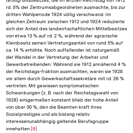
Großgrundbesitzes, die im letzten Reichstag von 1912
rd. 5% der Zentrumsabgeordneten ausmachte, bis zur
dritten Wahlperiode 1924 völlig verschwand. Im
gleichen Zeitraum zwischen 1912 und 1924 reduzierte
sich der Anteil des landwirtschaftlichen Mittelbesitzes
von etwa 13 % auf rd. 2 %, während der agrarische
Kleinbesitz seinen Vertretungsanteil von rund 5% auf
ca. 14 % erhöhte. Noch auffallender ist naturgemäß
der Wandel in der Vertretung der Arbeiter und
Gewerbetreibenden: Während sie 1912 annähernd 4 %
der Reichstags-fraktion ausmachten, waren sie 1928
vor allem durch Gewerkschaftssekretäre mit rd. 26 %
vertreten. Mit gewissen symptomatischen
Schwankungen (z. B. nach der Reichstagswahl von
1928) einigermaßen konstant blieb der hohe Anteil
von über 30 %, den die Beamten kraft ihres
Sozialprestiges und als bislang relativ
interessenunabhängig geltende Berufsgruppe
innehatten
Zur
[9]