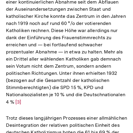
einer kontinuierlichen Abnahme seit dem Abflauen
der Auseinandersetzungen zwischen Staat und
katholischer Kirche konnte das Zentrum in den Jahren
nach 1919 noch auf rund 60 °/o der votierenden
Katholiken rechnen. Diese Höhe war allerdings nur
dank der Einführung des Frauenstimmrechts zu
erreichen und — bei fortlaufend schwacher
prozentualer Abnahme — in etwa zu halten. Mehr als
ein Drittel aller wählenden Katholiken gab demnach
sein Votum nicht dem Zentrum, sondern andern
politischen Richtungen. Unter ihnen erhielten 1932
(bezogen auf die Gesamtzahl der katholischen
Stimmberechtigten) die SPD 15 %, KPD und
Nationalsozialisten je 10 % und die Deutschnationalen
4 %
Zur
[3]
Auflösung
der
Trotz dieses langjährigen Prozesses einer allmählichen
Fußnote
Desintegration der relativen politischen Einheit des
deutschen Katholizismus boten die 61 bis 69 % der