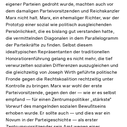
eigener Parteien gedroht wurde, machten auch vor
dem damaligen Parteivorsitzenden und Reichskanzler
Marx nicht halt. Marx, ein ehemaliger Richter, war der
Prototyp einer sozial wie politisch ausgleichenden
Persönlichkeit, die es bislang gut verstanden hatte,
die vermittelnden Diagonalen in dem Parallelogramm
der Parteikräfte zu finden. Selbst diesem
idealtypischen Repräsentanten der traditionellen
Honoratiorenführung gelang es nicht mehr, die tief
verwurzelten sozialen Differenzen auszugleichen und
die gleichzeitig von Joseph Wirth geführte politische
Fronde gegen die Rechtskoalition rechtzeitig unter
Kontrolle zu bringen. Marx war wohl der erste
Parteivorsitzende, gegen den der — wie er es selbst
empfand — für einen Zentrumspolitiker „stärkste"
Vorwurf des mangelnden sozialen Bewußtseins
erhoben wurde. Er sollte auch — und dies war ein
Novum in der Parteigeschichte — als erster
Zum
Zentrumsvorsitzender sein Amt wegen einer
Seite