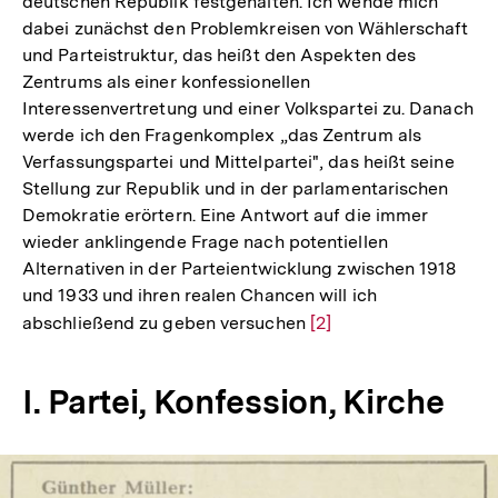
deutschen Republik festgehalten. Ich wende mich
dabei zunächst den Problemkreisen von Wählerschaft
und Parteistruktur, das heißt den Aspekten des
Zentrums als einer konfessionellen
Interessenvertretung und einer Volkspartei zu. Danach
werde ich den Fragenkomplex „das Zentrum als
Verfassungspartei und Mittelpartei", das heißt seine
Stellung zur Republik und in der parlamentarischen
Demokratie erörtern. Eine Antwort auf die immer
wieder anklingende Frage nach potentiellen
Alternativen in der Parteientwicklung zwischen 1918
und 1933 und ihren realen Chancen will ich
abschließend zu geben versuchen
Zur
[2]
Auflösung
der
I. Partei, Konfession, Kirche
Fußnote