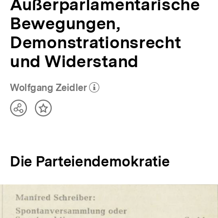
Außerparlamentarische
Bewegungen,
Demonstrationsrecht
und Widerstand
Wolfgang Zeidler
(Mehr zum Autor)
öffnen
Teilen
Inhalt
Optionen
merken
anzeigen
Die Parteiendemokratie