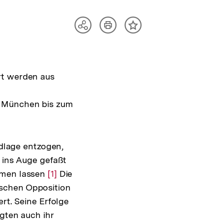
Artikel
Teilen
Inhalt
drucken
Optionen
merken
anzeigen
rt werden aus
n München bis zum
lage entzogen,
l ins Auge gefaßt
ommen lassen
Zur
[1]
Die
tschen Opposition
Auflösung
rt. Seine Erfolge
der
igten auch ihr
Fußnote