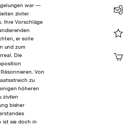
g gelungen war —
iten ziviler
Konta
n. Ihre Vorschläge
0
mandierenden
hten, er solle
Merklist
ren und zum
ansehen
0
Artik
eal. Die
im
pposition
Shop-
 Räsonnieren. Von
Warenko
ansehen
aatsstreich zu
 einigen höheren
 zivilen
ung bisher
derstandes
ist sie doch in