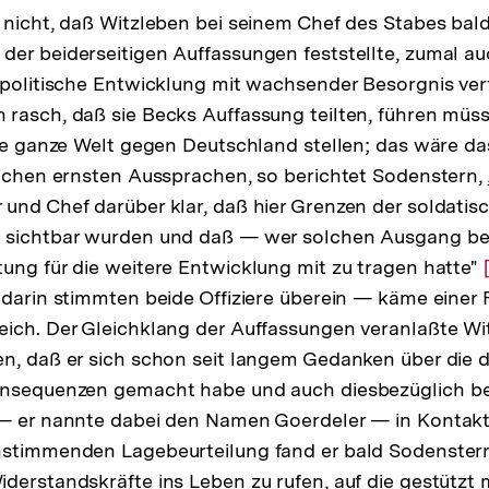
der
 nicht, daß Witzleben bei seinem Chef des Stabes bald
Fußnote
er beiderseitigen Auffassungen feststellte, zumal a
 politische Entwicklung mit wachsender Besorgnis verf
rasch, daß sie Becks Auffassung teilten, führen müs
die ganze Welt gegen Deutschland stellen; das wäre d
eichen ernsten Aussprachen, so berichtet Sodenstern,
und Chef darüber klar, daß hier Grenzen der soldatis
 sichtbar wurden und daß — wer solchen Ausgang be
ung für die weitere Entwicklung mit zu tragen hatte"
 darin stimmten beide Offiziere überein — käme einer F
ich. Der Gleichklang der Auffassungen veranlaßte Wi
n, daß er sich schon seit langem Gedanken über die 
onsequenzen gemacht habe und auch diesbezüglich be
 — er nannte dabei den Namen Goerdeler — in Kontakt
nstimmenden Lagebeurteilung fand er bald Sodenste
derstandskräfte ins Leben zu rufen, auf die gestützt