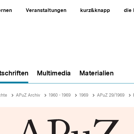
ernen
Veranstaltungen
kurz&knapp
die
tschriften
Multimedia
Materialien
ion
chte
APuZ Archiv
1960 - 1969
1969
APuZ 29/1969