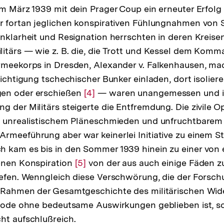
im März 1939 mit dein Prager Coup ein erneuter Erfol
r fortan jeglichen konspirativen Fühlungnahmen von Se
Unklarheit und Resignation herrschten in deren Kreise
itärs — wie z. B. die, die Trott und Kessel dem Kom
rmeekorps in Dresden, Alexander v. Falkenhausen, mac
esichtigung tschechischer Bunker einladen, dort isolie
en oder erschießen
Zur
[4]
— waren unangemessen und irr
g der Militärs steigerte die Entfremdung. Die zivile O
Auflösung
in unrealistischem Pläneschmieden und unfruchtbarem
der
rmeeführung aber war keinerlei Initiative zu einem St
Fußnote
h kam es bis in den Sommer 1939 hinein zu einer von
genen Konspiration
Zur
[5]
von der aus auch einige Fäden zu
iefen. Wenngleich diese Verschwörung, die der Forsch
Auflösung
m Rahmen der Gesamtgeschichte des militärischen Wi
der
isode ohne bedeutsame Auswirkungen geblieben ist, so 
Fußnote
ht aufschlußreich.