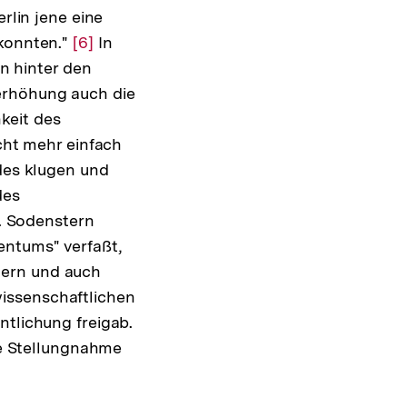
rlin jene eine
 konnten."
Zur
[6]
In
en hinter den
Auflösung
erhöhung auch die
der
keit des
Fußnote
icht mehr einfach
 des klugen und
des
r. Sodenstern
entums" verfaßt,
gern und auch
issenschaftlichen
ntlichung freigab.
ene Stellungnahme