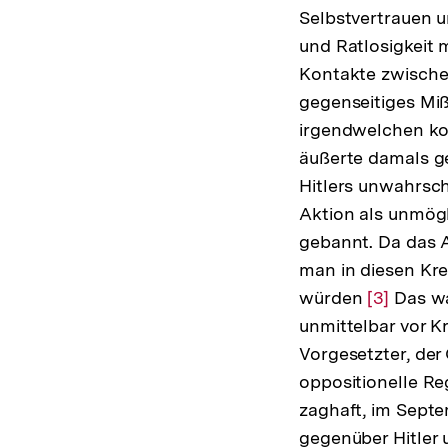
Selbstvertrauen u
und Ratlosigkeit 
Kontakte zwischen 
gegenseitiges Mi
irgendwelchen ko
äußerte damals ge
Hitlers unwahrsch
Aktion als unmögl
gebannt. Da das 
man in diesen Kre
würden
Zur
[3]
Das war
unmittelbar vor K
Auflösun
Vorgesetzter, der 
der
oppositionelle Re
Fußnote
zaghaft, im Septe
gegenüber Hitler