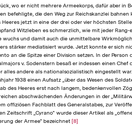
urück, wo er nicht mehrere Armeekorps, dafür aber in Be
nen befehligte, die den Weg zur Reichskanzlei bahnen
 Heeres jetzt in eine der drei oder vier höchsten Stell
pfand Witzleben es schmerzlich, wie mit jeder Rang-
e wuchs und damit auch die unmittelbare Wirkmöglich
ers stärker mediatisiert wurde. Jetzt konnte er sich n
to an die Spitze einer Division setzen. In der Person
lmajors v. Sodenstern besaß er indessen einen Chef 
 alles andere als nationalsozialistisch eingestellt wa
ühjahr 1938 einen Aufsatz „über das Wesen des Soldat
tab des Heeres erst nach langem, bedenkenvollen Zö
lreichen abschwächenden Änderungen in der „Militärw
m offiziösen Fachblatt des Generalstabes, zur Veröffe
hen Zeitschrift „Cyrano" wurde dieser Artikel als „off
ösung
ierung der Armee" bezeichnet
Zur
[8]
ote
Auflösung