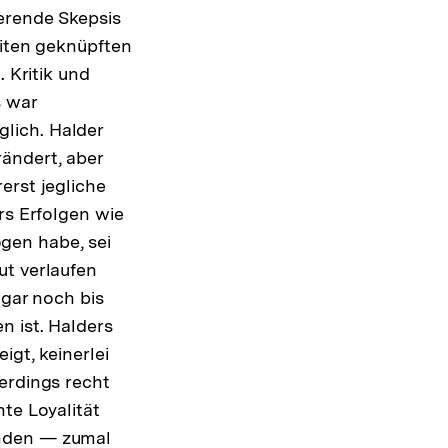
erende Skepsis
eiten geknüpften
 Kritik und
s war
lich. Halder
ändert, aber
erst jegliche
rs Erfolgen wie
gen habe, sei
ut verlaufen
ogar noch bis
n ist. Halders
igt, keinerlei
erdings recht
te Loyalität
änden — zumal