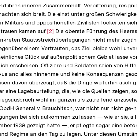
nd ihren inneren Zusammenhalt. Verbitterung, resigni
machten sich breit. Die einst unter großen Schwierigk
Militärs und oppositionellen Zivilisten lockerten sich.
ßtrauen kamen auf
Zur
[2]
Die oberste Führung des Heere
nkreten Staatsstreichüberlegungen nicht mehr zugäng
Auflösung
genüber einem Vertrauten, das Ziel bleibe wohl unver
der
einliches Glück auf außenpolitischem Gebiet lasse vor
Fußnote
ich erscheinen. Offiziere und Soldaten seien von Hitle
Ausland alles hinnehme und keine Konsequenzen gezo
isen davon überzeugt, daß die Dinge weiterhin auch g
 eine Lagebeurteilung, die, wie die Quellen zeigen, s
riegsausbruch wohl im ganzen als zutreffend anzusehe
g
ObdH General v. Brauchitsch, war nicht nur nicht ge-ne
gungen bei sich aufkommen zu lassen — wie er sie, all
mber 1939 gezeigt hatte —, er pflegte sogar eine beton
 und Regime an den Tag zu legen. Unter diesen Umst