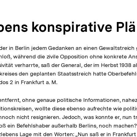
bens konspirative Pl
der in Berlin jedem Gedanken an einen Gewaltstreich
loß, während die zivile Opposition ohne konkrete Ans
vität verharrte, saß der General, der im Herbst 1938 a
kreises den geplanten Staatsstreich hatte Oberbefeh
 2 in Frankfurt a. M.
entfernt, ohne genaue politische Informationen, nah
itionskreisen, wollte diese ebenso aufrechte wie poli
noch nicht resignieren. Jedoch, was konnte er, nun t
oß ein Befehlshaber außerhalb Berlins, noch machen?
lebens Lage mit den Worten: „Nun saß er in Frankfurt