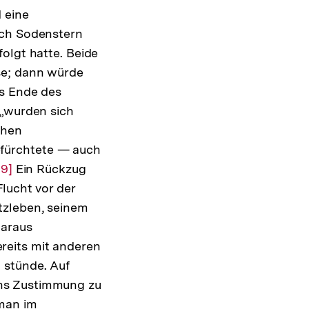
 eine
uch Sodenstern
olgt hatte. Beide
se; dann würde
as Ende des
 „wurden sich
chen
fürchtete — auch
Zur
[9]
Ein Rückzug
lucht vor der
Auflösung
tzleben, seinem
der
daraus
Fußnote
reits mit anderen
 stünde. Auf
rns Zustimmung zu
 man im