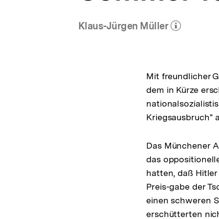
Klaus-Jürgen Müller
(Mehr zum Autor)
öffnen
Mit freundlicher 
dem in Kürze ers
nationalsozialis
Kriegsausbruch" a
Das Münchener Ab
das oppositionell
hatten, daß Hitl
Preis-gabe der T
einen schweren Sc
erschütterten nic