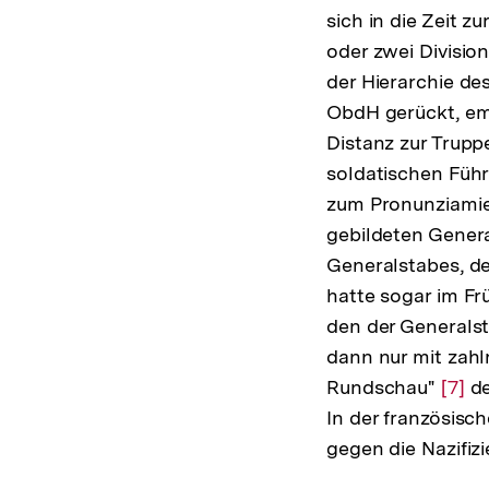
sich in die Zeit z
oder zwei Divisio
der Hierarchie des
ObdH gerückt, em
Distanz zur Trupp
soldatischen Führ
zum Pronunziamien
gebildeten Genera
Generalstabes, der
hatte sogar im Fr
den der Generals
dann nur mit zah
Rundschau"
Zur
[7]
de
In der französisc
Aufl
gegen die Nazifiz
der
Fußn