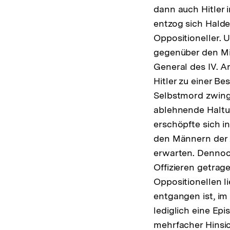
dann auch Hitler 
entzog sich Halde
Oppositioneller. 
gegenüber den Mil
General des IV. A
Hitler zu einer B
Selbstmord zwing
ablehnende Haltun
erschöpfte sich 
den Männern der A
erwarten. Dennoc
Offizieren getra
Oppositionellen l
entgangen ist, i
lediglich eine Ep
mehrfacher Hinsic