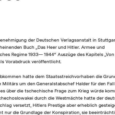
Genehmigung der Deutschen Verlagsanstalt in Stuttga
cheinenden Buch „Das Heer und Hitler. Armee und
tisches Regime 1933— 1944“ Auszüge des Kapitels „Vo
ls Vorabdruck veröffentlicht.
kommen hatte dem Staatsstreichvorhaben die Grund
e Militärs um den Generalstabschef Halder für den Fal
er es über die tschechische Frage zum Krieg würde k
schechoslowakei durch die Westmächte hatte der deu
hlag versetzt, Hitlers Prestige aber erheblich gesteige
ht nur die Grundlage der Konspiration, sie beeinträcht