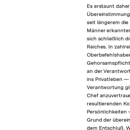
Es erstaunt daher
Übereinstimmung d
seit längerem die
Männer erkannten 
sich schließlich 
Reiches. In zahlr
Oberbefehlshaber 
Gehorsamspflicht
an der Verantwort
ins Privatleben —
Verantwortung gle
Chef anzuvertraue
resultierenden K
Persönlichkeiten
Grund der überei
dem Entschluß, Wi