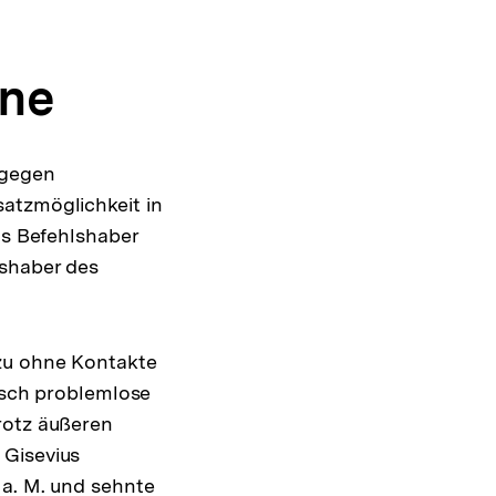
äne
 gegen
atzmöglichkeit in
ls Befehlshaber
lshaber des
ezu ohne Kontakte
tisch problemlose
rotz äußeren
 Gisevius
 a. M. und sehnte