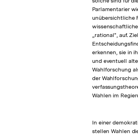
solche sind für d
Parlamentarier wi
unübersichtliche
wissenschaftlichen
„rational", auf. Z
Entscheidungsfindu
erkennen, sie in 
und eventuell alt
Wahlforschung al
der Wahlforschung
verfassungstheor
Wahlen im Regier
In einer demokrat
stellen Wahlen di