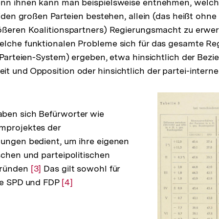
enn ihnen kann man beispielsweise entnehmen, welc
eiden großen Parteien bestehen, allein (das heißt ohne 
rößeren Koalitionspartners) Regierungsmacht zu erwe
elche funktionalen Probleme sich für das gesamte R
s Parteien-System) ergeben, etwa hinsichtlich der Be
t und Opposition oder hinsichtlich der partei-intern
ben sich Befürworter wie
mprojektes der
hungen bedient, um ihre eigenen
schen und parteipolitischen
gründen
Zur
[3]
Das gilt sowohl für
die SPD und FDP
Auflösung
Zur
[4]
der
Auflösung
Fußnote
der