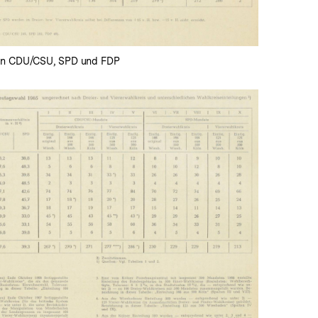
von CDU/CSU, SPD und FDP
In
Lightbox
öffnen