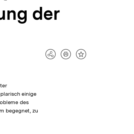
ung der
Artikel
Teilen
Inhalt
drucken
Optionen
merken
anzeigen
ter
larisch einige
Probleme des
em begegnet, zu