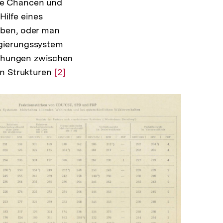
he Chancen und
Hilfe eines
rben, oder man
egierungssystem
ziehungen zwischen
en Strukturen
Zur
[2]
Auflösung
der
Fußnote
In
Lightbox
öffnen