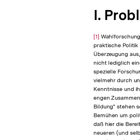
I. Pro
Zur
[1]
Wahlforschung,
Auflösung
praktische Politik
der
Überzeugung aus, 
Fußnote
nicht lediglich e
spezielle Forschu
vielmehr durch un
Kenntnisse und i
engen Zusammenha
Bildung" stehen s
Bemühen um politi
daß hier die Berei
neueren (und sel