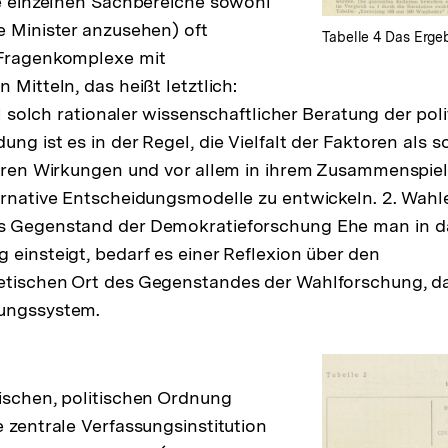
ie einzelnen Sachbereiche sowohl
e Minister anzusehen) oft
Tabelle 4 Das Erge
 Fragenkomplexe mit
 Mitteln, das heißt letztlich:
iel solch rationaler wissenschaftlicher Beratung der pol
ng ist es in der Regel, die Vielfalt der Faktoren als s
ihren Wirkungen und vor allem in ihrem Zusammenspiel
ernative Entscheidungsmodelle zu entwickeln. 2. Wah
s Gegenstand der Demokratieforschung Ehe man in da
 einsteigt, bedarf es einer Reflexion über den
etischen Ort des Gegenstandes der Wahlforschung, da
ungssystem.
ischen, politischen Ordnung
e zentrale Verfassungsinstitution