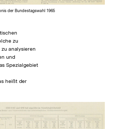
bnis der Bundestagswahl 1965
itischen
olche zu
 zu analysieren
len und
s Spezialgebiet
s heißt der