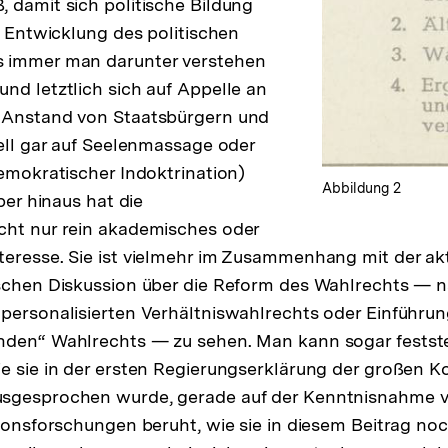
 damit sich politische Bildung
f Entwicklung des politischen
 immer man darunter verstehen
nd letztlich sich auf Appelle an
 Anstand von Staatsbürgern und
uell gar auf Seelenmassage oder
demokratischer Indoktrination)
Abbildung 2
über hinaus hat die
cht nur rein akademisches oder
eresse. Sie ist vielmehr im Zusammenhang mit der ak
ischen Diskussion über die Reform des Wahlrechts — 
personalisierten Verhältniswahlrechts oder Einführun
nden“ Wahlrechts — zu sehen. Man kann sogar festste
e sie in der ersten Regierungserklärung der großen Ko
sgesprochen wurde, gerade auf der Kenntnisnahme 
tionsforschungen beruht, wie sie in diesem Beitrag noc