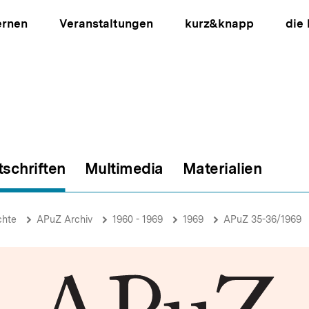
ernen
Veranstaltungen
kurz&knapp
die
tschriften
Multimedia
Materialien
ion
chte
APuZ Archiv
1960 - 1969
1969
APuZ 35-36/1969