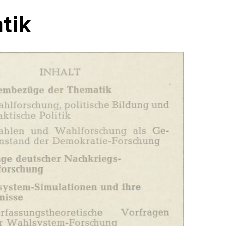
tik
In
Lightbox
öffnen