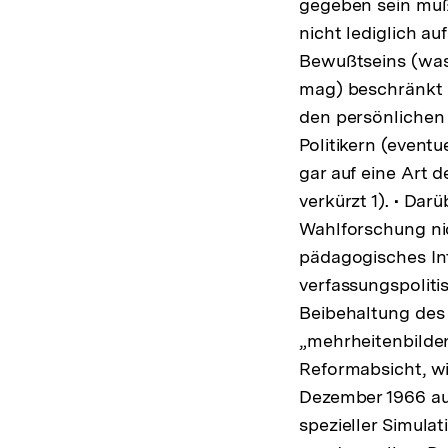
gegeben sein muß,
nicht lediglich au
Bewußtseins (was
mag) beschränkt u
den persönlichen
Politikern (event
gar auf eine Art 
verkürzt 1). • Dar
Wahlforschung ni
pädagogisches Int
verfassungspolit
Beibehaltung des 
„mehrheitenbilde
Reformabsicht, wi
Dezember 1966 au
spezieller Simula