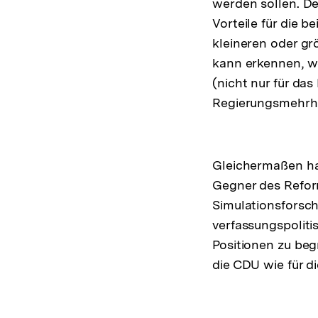
werden sollen. D
Vorteile für die b
kleineren oder g
kann erkennen, w
(nicht nur für da
Regierungsmehrhei
Gleichermaßen ha
Gegner des Refor
Simulationsforsc
verfassungspoliti
Positionen zu be
die CDU wie für 