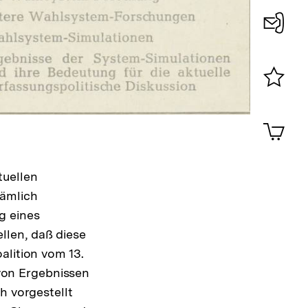
Konta
0
Merklist
ansehen
0
Artik
im
Shop-
Warenko
tuellen
ansehen
nämlich
g eines
llen, daß diese
alition vom 13.
von Ergebnissen
h vorgestellt