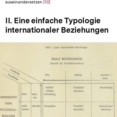
auseinandersetzen
Zur
[10]
Auflösung
der
II. Eine einfache Typologie
Fußnote
internationaler Beziehungen
In
Lightbox
öffnen