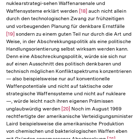
nuklearstrategi-sehen Waffenarsenale und
Waffensysteme erklärt werden
Zur
[18]
auch nicht allein
durch den technologischen Zwang zur frühzeitigen
Auflösung
und vorbeugenden Planung für denkbare Ernstfälle
Zur
der
[19]
sondern zu einem guten Teil nur durch die Art und
Auflö
Fußnote
Weise, in der Abschrekkungspolitik als eine politische
der
Handlungsorientierung selbst wirksam werden kann.
Fußno
Denn eine Abschreckungspolitik, würde sie sich nur
auf einen Ausschnitt des politisch denkbaren und
technisch möglichen Konfliktspektrums konzentrieren
— also beispielsweise nur auf konventionelle
Waffenpotentiale und nicht auf taktische oder
strategische Waffensysteme und nicht auf nukleare
—, würde leicht nach ihren eigenen Prämissen
unglaubwürdig werden
Zur
[20]
Noch im August 1969
rechtfertigte der amerikanische Verteidigungsminister
Auflösung
Laird beispielsweise die amerikanische Produktion
der
von chemischen und bakteriologischen Waffen eben
Fußnote
mit Gründen angemessener Abschreckung
Zur
[21]