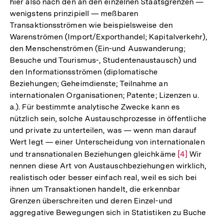
hier also nach den an den einzelnen Staatsgrenzen —
wenigstens prinzipiell — meßbaren
Transaktionsströmen wie beispielsweise den
Warenströmen (Import/Exporthandel; Kapitalverkehr),
den Menschenströmen (Ein-und Auswanderung;
Besuche und Tourismus-, Studentenaustausch) und
den Informationsströmen (diplomatische
Beziehungen; Geheimdienste; Teilnahme an
internationalen Organisationen; Patente; Lizenzen u.
a.). Für bestimmte analytische Zwecke kann es
nützlich sein, solche Austauschprozesse in öffentliche
und private zu unterteilen, was — wenn man darauf
Wert legt — einer Unterscheidung von internationalen
und transnationalen Beziehungen gleichkäme
Zur
[4]
Wir
nennen diese Art von Austauschbeziehungen wirklich,
Auflösung
realistisch oder besser einfach real, weil es sich bei
der
ihnen um Transaktionen handelt, die erkennbar
Fußnote
Grenzen überschreiten und deren Einzel-und
aggregative Bewegungen sich in Statistiken zu Buche