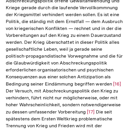
Abschreckungspolitik offene Gewaltanwendung und
Kriege gerade durch die laufende Vervollkommnung
der Kriegsmittel verhindert werden sollen. Es ist eine
Politik, die ständig mit dem Ernstfall — dem Ausbruch
von kriegerischen Konflikten — rechnet und in der die
Vorbereitungen auf den Krieg zu einem Dauerzustand
werden. Der Krieg überschattet in dieser Politik alles
gesellschaftliche Leben, weil ja gerade seine
politisch-propagandistische Vorwegnahme und die für
die Glaubwürdigkeit von Abschreckungspolitik
erforderlichen organisatorischen und psychischen
Konsequenzen aus einer solchen Antizipation als
Bedingung seiner Eindämmung begriffen werden
Zur
[16]
Der Versuch, mit Abschreckungspolitik den Krieg zu
Auflös
verhindern, führt nicht nur möglicherweise, oder mit
der
hoher Wahrscheinlichkeit, sondern notwendigerweise
Fußnot
zu dessen umfassender Vorbereitung
Zur
[17]
Die seit
spätestens dem Ersten Weltkrieg problematische
Auflösung
Trennung von Krieg und Frieden wird mit der
der