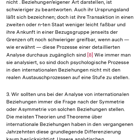
nicht . Beziehungen'eigener Art darstellen, ist
schwieriger zu beantworten. Auch ihr Ursprungsland
läßt sich bezeichnen; doch ist ihre Transaktion in einen
zweiten oder n-ten Staat weniger leicht faßbar und
ihre Ankunft in einer Bezugsgruppe jenseits der
Grenzen oft noch schwieriger greifbar, wenn auch —
wie erwähnt — diese Prozesse einer detaillierten
Analyse durchaus zugänglich sind
Zur
[8]
Wie immer man
sie analysiert, so sind doch psychologische Prozesse
Auflösung
in den internationalen Beziehungen nicht mit den
der
realen Austauschprozessen auf eine Stufe zu stellen.
Fußnote
3. Wir sollten uns bei der Analyse von internationalen
Beziehungen immer die Frage nach der Symmetrie
oder Asymmetrie von solchen Beziehungen stellen.
Die meisten Theorien und Theoreme über
internationale Beziehungen haben in den vergangenen
Jahrzehnten diese grundlegende Differenzierung
kaum berücksichtigt. Unsere analytischen