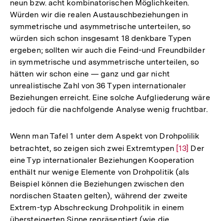
neun bzw. acht kombinatorischen Möglichkeiten.
Würden wir die realen Austauschbeziehungen in
symmetrische und asymmetrische unterteilen, so
würden sich schon insgesamt 18 denkbare Typen
ergeben; sollten wir auch die Feind-und Freundbilder
in symmetrische und asymmetrische unterteilen, so
hätten wir schon eine — ganz und gar nicht
unrealistische Zahl von 36 Typen internationaler
Beziehungen erreicht. Eine solche Aufgliederung wäre
jedoch für die nachfolgende Analyse wenig fruchtbar.
Wenn man Tafel 1 unter dem Aspekt von Drohpolilik
betrachtet, so zeigen sich zwei Extremtypen
Zur
[13]
Der
eine Typ internationaler Beziehungen Kooperation
Auflösung
enthält nur wenige Elemente von Drohpolitik (als
der
Beispiel können die Beziehungen zwischen den
Fußnote
nordischen Staaten gelten), während der zweite
Extrem-typ Abschreckung Drohpolitik in einem
übersteigerten Sinne repräsentiert (wie die