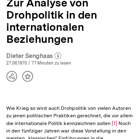
Zur Analyse von
Drohpolitik in den
internationalen
Beziehungen
Dieter Senghaas
(Mehr zum Autor)
öffnen
27.06.1970
/ 77 Minuten zu lesen
Teilen
Inhalt
Optionen
merken
anzeigen
Wie Krieg so wird auch Drohpolitik von vielen Autoren
zu jenen politischen Praktiken gerechnet, die vor allem
die internationale Politik kennzeichnen sollen
Zur
[1]
Noch
in den fünfziger Jahren war diese Vorstellung in den
Auflösung
meisten „klassischen" Einführungen in die
der