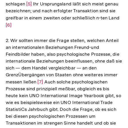
schlagen
Zur
[5]
Ihr Ursprungsland läßt sich meist genau
bezeichnen; und nach erfolgter Transaktion sind sie
Auflösung
greifbar in einem zweiten oder schließlich n-ten Land
Zur
der
[6]
Auf
Fußnote
der
Fuß
2. Wir sollten immer die Frage stellen, welchen Anteil
an internationalen Beziehungen Freund-und
Feindbilder haben, also psychologische Prozesse, die
internationale Beziehungen beeinflussen, ohne daß sie
sich — dem Handel vergleichbar — an den
GrenzÜbergängen von Staaten ohne weiteres immer
messen ließen
Zur
[7]
Auch solche psychologischen
Prozesse sind prinzipiell meßbar, obgleich es bis
Auflösung
heute kein UNO International Image Yearbook gibt, so
der
wie es beispielsweise ein UNO International Trade
Fußnote
StatistiCs Jahrbuch gibt. Doch die Frage, ob es sich
bei diesen psychologischen Prozessen um
Transaktionen im strengen Sinne handelt und ob sie