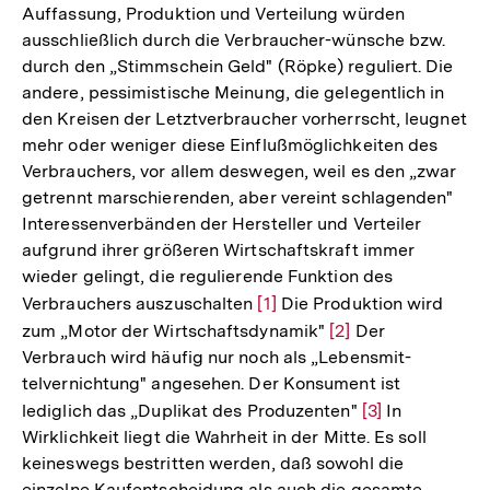
Auffassung, Produktion und Verteilung würden
ausschließlich durch die Verbraucher-wünsche bzw.
durch den „Stimmschein Geld" (Röpke) reguliert. Die
andere, pessimistische Meinung, die gelegentlich in
den Kreisen der Letztverbraucher vorherrscht, leugnet
mehr oder weniger diese Einflußmöglichkeiten des
Verbrauchers, vor allem deswegen, weil es den „zwar
getrennt marschierenden, aber vereint schlagenden"
Interessenverbänden der Hersteller und Verteiler
aufgrund ihrer größeren Wirtschaftskraft immer
wieder gelingt, die regulierende Funktion des
Verbrauchers auszuschalten
Zur
[1]
Die Produktion wird
zum „Motor der Wirtschaftsdynamik"
Auflösung
Zur
[2]
Der
Verbrauch wird häufig nur noch als „Lebensmit-
der
Auflösung
telvernichtung" angesehen. Der Konsument ist
Fußnote
der
lediglich das „Duplikat des Produzenten"
Zur
[3]
In
Fußnote
Wirklichkeit liegt die Wahrheit in der Mitte. Es soll
Auflösung
keineswegs bestritten werden, daß sowohl die
der
einzelne Kaufentscheidung als auch die gesamte