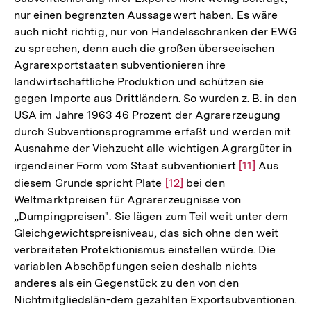
nur einen begrenzten Aussagewert haben. Es wäre
auch nicht richtig, nur von Handelsschranken der EWG
zu sprechen, denn auch die großen überseeischen
Agrarexportstaaten subventionieren ihre
landwirtschaftliche Produktion und schützen sie
gegen Importe aus Drittländern. So wurden z. B. in den
USA im Jahre 1963 46 Prozent der Agrarerzeugung
durch Subventionsprogramme erfaßt und werden mit
Ausnahme der Viehzucht alle wichtigen Agrargüter in
irgendeiner Form vom Staat subventioniert
Zur
[11]
Aus
diesem Grunde spricht Plate
Zur
[12]
bei den
Auflösung
Weltmarktpreisen für Agrarerzeugnisse von
Auflösung
der
„Dumpingpreisen". Sie lägen zum Teil weit unter dem
der
Fußnote
Gleichgewichtspreisniveau, das sich ohne den weit
Fußnote
verbreiteten Protektionismus einstellen würde. Die
variablen Abschöpfungen seien deshalb nichts
anderes als ein Gegenstück zu den von den
Nichtmitgliedslän-dem gezahlten Exportsubventionen.