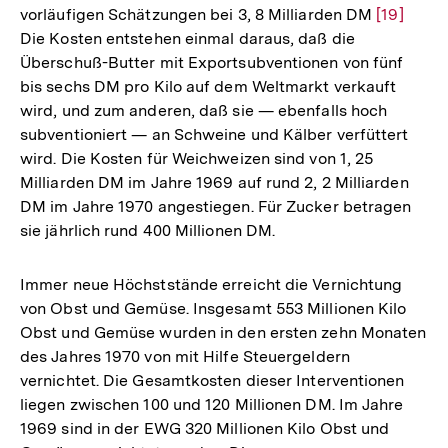
vorläufigen Schätzungen bei 3, 8 Milliarden DM
Zur
[19]
Die Kosten entstehen einmal daraus, daß die
Auflösun
Überschuß-Butter mit Exportsubventionen von fünf
der
bis sechs DM pro Kilo auf dem Weltmarkt verkauft
Fußnote
wird, und zum anderen, daß sie — ebenfalls hoch
subventioniert — an Schweine und Kälber verfüttert
wird. Die Kosten für Weichweizen sind von 1, 25
Milliarden DM im Jahre 1969 auf rund 2, 2 Milliarden
DM im Jahre 1970 angestiegen. Für Zucker betragen
sie jährlich rund 400 Millionen DM.
Immer neue Höchststände erreicht die Vernichtung
von Obst und Gemüse. Insgesamt 553 Millionen Kilo
Obst und Gemüse wurden in den ersten zehn Monaten
des Jahres 1970 von mit Hilfe Steuergeldern
vernichtet. Die Gesamtkosten dieser Interventionen
liegen zwischen 100 und 120 Millionen DM. Im Jahre
1969 sind in der EWG 320 Millionen Kilo Obst und