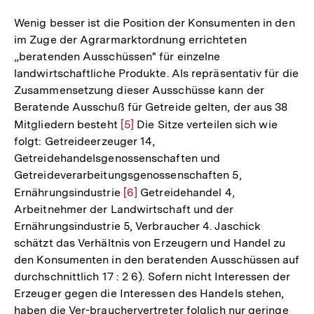
Wenig besser ist die Position der Konsumenten in den
im Zuge der Agrarmarktordnung errichteten
„beratenden Ausschüssen" für einzelne
landwirtschaftliche Produkte. Als repräsentativ für die
Zusammensetzung dieser Ausschüsse kann der
Beratende Ausschuß für Getreide gelten, der aus 38
Mitgliedern besteht
Zur
[5]
Die Sitze verteilen sich wie
folgt: Getreideerzeuger 14,
Auflösung
Getreidehandelsgenossenschaften und
der
Getreideverarbeitungsgenossenschaften 5,
Fußnote
Ernährungsindustrie
Zur
[6]
Getreidehandel 4,
Arbeitnehmer der Landwirtschaft und der
Auflösung
Ernährungsindustrie 5, Verbraucher 4. Jaschick
der
schätzt das Verhältnis von Erzeugern und Handel zu
Fußnote
den Konsumenten in den beratenden Ausschüssen auf
durchschnittlich 17 : 2 6). Sofern nicht Interessen der
Erzeuger gegen die Interessen des Handels stehen,
haben die Ver-brauchervertreter folglich nur geringe