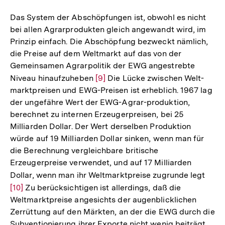
Das System der Abschöpfungen ist, obwohl es nicht
bei allen Agrarprodukten gleich angewandt wird, im
Prinzip einfach. Die Abschöpfung bezweckt nämlich,
die Preise auf dem Weltmarkt auf das von der
Gemeinsamen Agrarpolitik der EWG angestrebte
Niveau hinaufzuheben
Zur
[9]
Die Lücke zwischen Welt-
marktpreisen und EWG-Preisen ist erheblich. 1967 lag
Auflösung
der ungefähre Wert der EWG-Agrar-produktion,
der
berechnet zu internen Erzeugerpreisen, bei 25
Fußnote
Milliarden Dollar. Der Wert derselben Produktion
würde auf 19 Milliarden Dollar sinken, wenn man für
die Berechnung vergleichbare britische
Erzeugerpreise verwendet, und auf 17 Milliarden
Dollar, wenn man ihr Weltmarktpreise zugrunde legt
Zur
[10]
Zu berücksichtigen ist allerdings, daß die
Aufl
Weltmarktpreise angesichts der augenblicklichen
der
Zerrüttung auf den Märkten, an der die EWG durch die
Fußn
Subventionierung ihrer Exporte nicht wenig beiträgt,