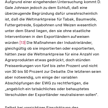
Aufgrund einer eingehenden Untersuchung kommt D.
Gale Johnson jedoch zu dem Schluß, daß eine
überzeugende Begründung dafür unwahrscheinlich
ist, daß die Weltmarktpreise für Tabak, Baumwolle,
Futtergetreide, Sojabohnen und Weizen wesentlich
unter dem Stand liegen, den sie ohne staatliche
Interventionen in den Exportländern aufweisen
würden
Zur
[13]
Die Maßnahmen der Industrieländer,
gleichgültig ob sie importierten oder exportierten,
Auflösung
hätten zwar die Weltmarktpreise für eine Anzahl von
der
Agrarprodukten etwas gedrückt, doch stünden
Fußnote
Preissenkungen von fünf bis zehn Prozent und nicht
von 30 bis 50 Prozent zur Debatte. Die letzteren seien
aber notwendig, um einige der variablen
Abschöpfungen der EWG zu rechtfertigen, die
„angeblich ein tatsächliches oder behauptetes
Verschulden der Exportländer neutralisieren sollen".
Selbst bei vorsichtiger Einschätzung des