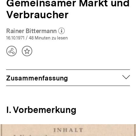
Gemeinsamer Markt und
Verbraucher
Rainer Bittermann
(Mehr zum Autor)
öffnen
16.10.1971
/ 48 Minuten zu lesen
Teilen
Inhalt
Optionen
merken
anzeigen
auf
Zusammenfassung
I. Vorbemerkung