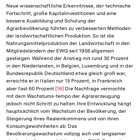
der
Neue wissenschaftliche Erkenntnisse, der technische
Fußnote
Fortschritt, große Kapitalinvestitionen und eine
bessere Ausbildung und Schulung der
Agrarbevölkerung führten zu verbesserten Methoden
der landwirtschaftlichen Produktion. So ist die
Nahrungsmittelproduktion der Landwirtschaft in den
Mitgliedsländern der EWG seit 1958 allgemein
gestiegen. Während der Anstieg mit rund 30 Prozent
in den Niederlanden, in Belgien, Luxemburg und in der
Bundesrepublik Deutschland etwa gleich groß war,
erreichte er in Italien nur 15 Prozent, in Frankreich
aber fast 60 Prozent
Zur
[16]
Die Nachfrage vermochte
mit dem Wachstums-tempo der Agrarerzeugung
Auflösung
jedoch nicht Schritt zu halten. Ihre Entwicklung hängt
der
hauptsächlich vom Wachstum der Bevölkerung, der
Fußnote
Steigerung ihres Realeinkommens und von ihren
Konsumgewohnheiten ab. Das
Bevölkerungswachstum vollzog sich viel langsamer