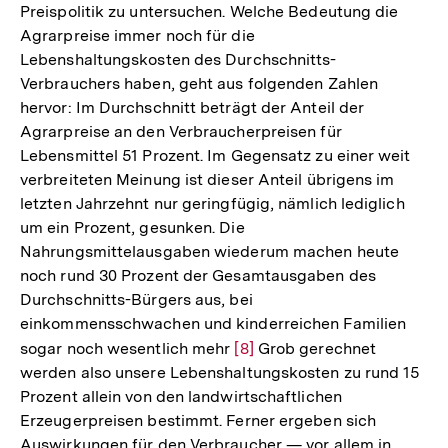
Preispolitik zu untersuchen. Welche Bedeutung die
Agrarpreise immer noch für die
Lebenshaltungskosten des Durchschnitts-
Verbrauchers haben, geht aus folgenden Zahlen
hervor: Im Durchschnitt beträgt der Anteil der
Agrarpreise an den Verbraucherpreisen für
Lebensmittel 51 Prozent. Im Gegensatz zu einer weit
verbreiteten Meinung ist dieser Anteil übrigens im
letzten Jahrzehnt nur geringfügig, nämlich lediglich
um ein Prozent, gesunken. Die
Nahrungsmittelausgaben wiederum machen heute
noch rund 30 Prozent der Gesamtausgaben des
Durchschnitts-Bürgers aus, bei
einkommensschwachen und kinderreichen Familien
sogar noch wesentlich mehr
Zur
[8]
Grob gerechnet
werden also unsere Lebenshaltungskosten zu rund 15
Auflösung
Prozent allein von den landwirtschaftlichen
der
Erzeugerpreisen bestimmt. Ferner ergeben sich
Fußnote
Auswirkungen für den Verbraucher — vor allem in