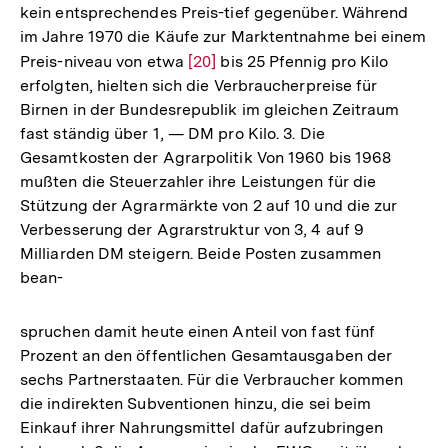
kein entsprechendes Preis-tief gegenüber. Während
im Jahre 1970 die Käufe zur Marktentnahme bei einem
Preis-niveau von etwa
Zur
[20]
bis 25 Pfennig pro Kilo
erfolgten, hielten sich die Verbraucherpreise für
Auflösung
Birnen in der Bundesrepublik im gleichen Zeitraum
der
fast ständig über 1, — DM pro Kilo. 3. Die
Fußnote
Gesamtkosten der Agrarpolitik Von 1960 bis 1968
mußten die Steuerzahler ihre Leistungen für die
Stützung der Agrarmärkte von 2 auf 10 und die zur
Verbesserung der Agrarstruktur von 3, 4 auf 9
Milliarden DM steigern. Beide Posten zusammen
bean-
spruchen damit heute einen Anteil von fast fünf
Prozent an den öffentlichen Gesamtausgaben der
sechs Partnerstaaten. Für die Verbraucher kommen
die indirekten Subventionen hinzu, die sei beim
Einkauf ihrer Nahrungsmittel dafür aufzubringen