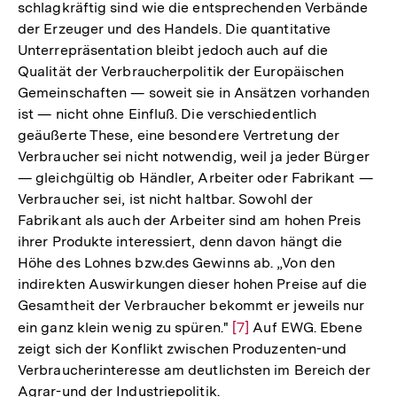
schlagkräftig sind wie die entsprechenden Verbände
der Erzeuger und des Handels. Die quantitative
Unterrepräsentation bleibt jedoch auch auf die
Qualität der Verbraucherpolitik der Europäischen
Gemeinschaften — soweit sie in Ansätzen vorhanden
ist — nicht ohne Einfluß. Die verschiedentlich
geäußerte These, eine besondere Vertretung der
Verbraucher sei nicht notwendig, weil ja jeder Bürger
— gleichgültig ob Händler, Arbeiter oder Fabrikant —
Verbraucher sei, ist nicht haltbar. Sowohl der
Fabrikant als auch der Arbeiter sind am hohen Preis
ihrer Produkte interessiert, denn davon hängt die
Höhe des Lohnes bzw.des Gewinns ab. „Von den
indirekten Auswirkungen dieser hohen Preise auf die
Gesamtheit der Verbraucher bekommt er jeweils nur
ein ganz klein wenig zu spüren."
Zur
[7]
Auf EWG. Ebene
zeigt sich der Konflikt zwischen Produzenten-und
Auflösung
Verbraucherinteresse am deutlichsten im Bereich der
der
Agrar-und der Industriepolitik.
Fußnote