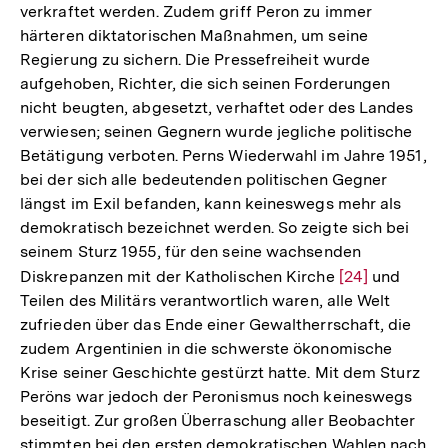
verkraftet werden. Zudem griff Peron zu immer
härteren diktatorischen Maßnahmen, um seine
Regierung zu sichern. Die Pressefreiheit wurde
aufgehoben, Richter, die sich seinen Forderungen
nicht beugten, abgesetzt, verhaftet oder des Landes
verwiesen; seinen Gegnern wurde jegliche politische
Betätigung verboten. Perns Wiederwahl im Jahre 1951,
bei der sich alle bedeutenden politischen Gegner
längst im Exil befanden, kann keineswegs mehr als
demokratisch bezeichnet werden. So zeigte sich bei
seinem Sturz 1955, für den seine wachsenden
Diskrepanzen mit der Katholischen Kirche
Zur
[24]
und
Teilen des Militärs verantwortlich waren, alle Welt
Auflösung
zufrieden über das Ende einer Gewaltherrschaft, die
der
zudem Argentinien in die schwerste ökonomische
Fußnote
Krise seiner Geschichte gestürzt hatte. Mit dem Sturz
Peröns war jedoch der Peronismus noch keineswegs
beseitigt. Zur großen Überraschung aller Beobachter
stimmten bei den ersten demokratischen Wahlen nach