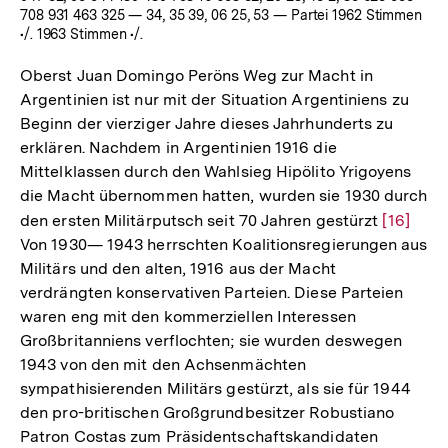
708 931 463 325 — 34, 35 39, 06 25, 53 — Partei 1962 Stimmen
•/. 1963 Stimmen •/.
Oberst Juan Domingo Peröns Weg zur Macht in
Argentinien ist nur mit der Situation Argentiniens zu
Beginn der vierziger Jahre dieses Jahrhunderts zu
erklären. Nachdem in Argentinien 1916 die
Mittelklassen durch den Wahlsieg Hipölito Yrigoyens
die Macht übernommen hatten, wurden sie 1930 durch
den ersten Militärputsch seit 70 Jahren gestürzt
Zur
[16]
Von 1930— 1943 herrschten Koalitionsregierungen aus
Auflösu
Militärs und den alten, 1916 aus der Macht
der
verdrängten konservativen Parteien. Diese Parteien
Fußnote
waren eng mit den kommerziellen Interessen
Großbritanniens verflochten; sie wurden deswegen
1943 von den mit den Achsenmächten
sympathisierenden Militärs gestürzt, als sie für 1944
den pro-britischen Großgrundbesitzer Robustiano
Patron Costas zum Präsidentschaftskandidaten