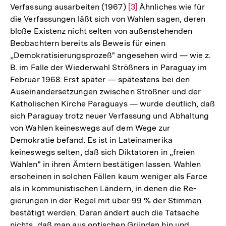
Verfassung ausarbeiten (1967)
Zur
[3]
Ähnliches wie für
der
die Verfassungen läßt sich von Wahlen sagen, deren
Auflösung
Fußnote
bloße Existenz nicht selten von außenstehenden
der
Beobachtern bereits als Beweis für einen
Fußnote
„Demokratisierungsprozeß" angesehen wird — wie z.
B. im Falle der Wiederwahl Strößners in Paraguay im
Februar 1968. Erst später — spätestens bei den
Auseinandersetzungen zwischen Strößner und der
Katholischen Kirche Paraguays — wurde deutlich, daß
sich Paraguay trotz neuer Verfassung und Abhaltung
von Wahlen keineswegs auf dem Wege zur
Demokratie befand. Es ist in Lateinamerika
keineswegs selten, daß sich Diktatoren in „freien
Wahlen" in ihren Ämtern bestätigen lassen. Wahlen
erscheinen in solchen Fällen kaum weniger als Farce
als in kommunistischen Ländern, in denen die Re-
gierungen in der Regel mit über 99 % der Stimmen
bestätigt werden. Daran ändert auch die Tatsache
nichts, daß man aus optischen Gründen hin und