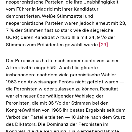
neoperonistische Parteien, die ihre Unabhängigkeit
vom Führer in Madrid mit ihrer Kandidatur
demonstrierten. Weiße Stimmzettel und
neoperonistische Parteien waren jedoch erneut mit 23,
7 % der Stimmen fast so stark wie die siegreiche
UCRP, deren Kandidat Arturo Illia mit 24, 9 ’/o der
Stimmen zum Präsidenten gewählt wurde
Zur
[29]
Auflösung
der
Der Peronismus hatte noch immer nichts von seiner
Fußnote
Attraktivität eingebüßt. Auch Illia glaubte —
insbesondere nachdem viele peronistische Wähler
1963 den Anweisungen Peröns nicht gefolgt waren —
die Peronisten wieder zulassen zu können. Resultat
war ein neuer überwältigender Wahlsieg der
Peronisten, die mit 35 °/o der Stimmen bei den
Kongreßwählen von 1965 ihr bestes Ergebnis seit dem
Verbot der Partei erzielten — 10 Jahre nach dem Sturz
des Diktators. Die Dominanz der Peronisten im
Zum
Kongreß, die die Regierung Illia weitgehend lähmte,
Seite