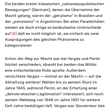
Die beiden ersten klassischen „nationalpopulistischen
Bewegungen" (Germani), denen die Übernahme der
Macht gelang, waren der „getulismo" in Brasilien und
der „peronismo" in Argentinien. Bei allen Parallelitäten
weisen sie doch einige so bedeutsame Unterschiede
auf
Zur
[8]
daß es nicht möglich ist, sie einfach als zwei
Ausprägungen des gleichen Phänomens zu
Auflösung
kategorisieren.
der
Fußnote
Schon der Weg zur Macht war bei Vargas und Perön
höchst verschieden, obwohl bei beiden das Militär
eine entscheidende Rolle spielte. Außerdem
verzichtete Vargas — einmal an der Macht — auf die
Abhaltung weiterer Wahlen bis zu seinem Sturz im
Jahre 1945, während Perön, an der Erhaltung einer
„demokratischen Legitimation" interessiert, sich nach
seinem Wahlsieg von 1946 im Jahre 1951 für weitere
fünf Jahre bestätigen ließ. Vargas war Gouverneur des