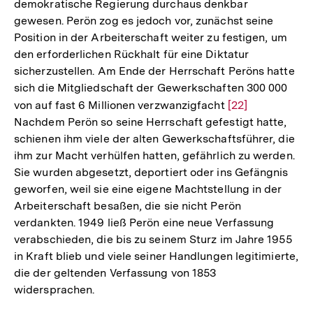
Fußnote
demokratische Regierung durchaus denkbar
gewesen. Perön zog es jedoch vor, zunächst seine
Position in der Arbeiterschaft weiter zu festigen, um
den erforderlichen Rückhalt für eine Diktatur
sicherzustellen. Am Ende der Herrschaft Peröns hatte
sich die Mitgliedschaft der Gewerkschaften 300 000
von auf fast 6 Millionen verzwanzigfacht
Zur
[22]
Nachdem Perön so seine Herrschaft gefestigt hatte,
Auflösung
schienen ihm viele der alten Gewerkschaftsführer, die
der
ihm zur Macht verhülfen hatten, gefährlich zu werden.
Fußnote
Sie wurden abgesetzt, deportiert oder ins Gefängnis
geworfen, weil sie eine eigene Machtstellung in der
Arbeiterschaft besaßen, die sie nicht Perön
verdankten. 1949 ließ Perön eine neue Verfassung
verabschieden, die bis zu seinem Sturz im Jahre 1955
in Kraft blieb und viele seiner Handlungen legitimierte,
die der geltenden Verfassung von 1853
widersprachen.