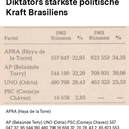
Diktators stärkste politische
Kraft Brasiliens
In
Lightbox
öffnen
APRA (Haya de la Torre)
AP (Belaünde Terry) UNO (Odria) PSC (Cornejo Chavez) 557
047 32, 95 544 180 480 798 16 658 32, 20 28, 43 2, 85 623 553