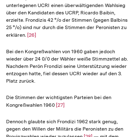
unterlegenen UCRI einen überwältigenden Wahlsieg
über den Kandidaten des UCRP, Ricardo Baibin,
erzielte. Frondizis 42 °/o der Stimmen (gegen Balbins
25 °/o) sind nur durch die Stimmen der Peronisten zu
erklären.
Zur
[26]
Auflösung
der
Bei den Kongreßwahlen von 1960 gaben jedoch
Fußnote
wieder über 24 0/0 der Wähler weiße Stimmzettel ab.
Nachdem Perön Frondizi seine Unterstützung wieder
entzogen hatte, fiel dessen UCRI wieder auf den 3.
Platz zurück.
Die Stimmen der wichtigsten Parteien bei den
Kongreßwahlen 1960
Zur
[27]
Auflösung
der
Dennoch glaubte sich Frondizi 1962 stark genug,
Fußnote
gegen den Willen der Militärs die Peronisten zu den
Provinzwahlen wieder zuzulassen
Zur
[28]
— mit dem