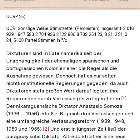
UCRP 25)
UCRI Sonstige Weiße Stimmzettel (Peronisten) Insgesamt: 2 016
929 1 847 583 2 704 936 2 123 806 8 703 254 23, 3 21, 2 31, 0
24, 5 100 Partei Stimmen in °/o
Diktaturen sind in Lateinamerika seit der
Unabhängigkeit der ehemaligen spanischen und
portugiesischen Kolonien eher die Regel als die
Ausnahme gewesen. Dennoch hat es nur selten
nichtkonstitutionelle Regierungen gegeben, da auch
Diktatoren stets großen Wert darauf legten, ihre
Regierungen durch Verfassungen zu legimitieren
Zur
[1]
Der nikaraguensische Diktator Anastasio Somoza
Auflösu
(1936— 1956) erließ z. B. gleich drei Verfassungen und
der
eine umfangreiche Verfassungsreform (1939, 1948,
Fußnot
1950 und 1955)
Zur
[2]
Und erst in jüngster Zeit ließ der
paraguayische Diktator Alfredo Strößner eine neue
Auflösung