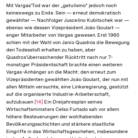
Mit Vargas'Tod war der „getulismo" jedoch noch
keineswegs zu Ende. Sein — erneut demokratisch
gewählter — Nachfolger Juscelino Kubitschek war —
ebenso wie dessen Vizepräsident Joäo Goulart —
enger Mitarbeiter von Vargas gewesen. Erst 1960
schien mit der Wahl von Janio Quadros die Bewegung
den Todesstoß erhalten zu haben, aber
Quadros'überraschender Rücktritt nach nur 7-
monatiger Präsidentschaft brachte einen weiteren
Vargas-Anhänger an die Macht: den erneut zum
Vizepräsidenten gewählten Joäo Goulart, der nun mit
allen Mitteln versuchte, eine Linksregierung, gestützt
auf die organisierte Industrie-Arbeiterschaft,
aufzubauen
Zur
[14]
Ein Dreijahresplan seines
Wirtschaftsministers Celso Furtado sah vor allem
Auflösung
höhere Besteuerungen der wohlhabenden
der
Bevölkerungsschichten und stärkere staatliche
Fußnote
Eingriffe in das Wirtschaftsgeschehen, insbesondere