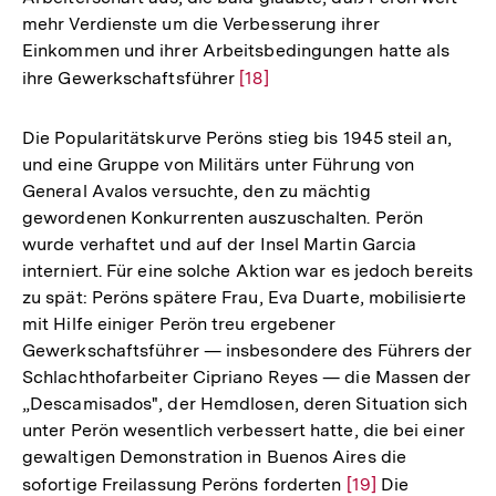
mehr Verdienste um die Verbesserung ihrer
Einkommen und ihrer Arbeitsbedingungen hatte als
ihre Gewerkschaftsführer
Zur
[18]
Auflösung
der
Die Popularitätskurve Peröns stieg bis 1945 steil an,
Fußnote
und eine Gruppe von Militärs unter Führung von
General Avalos versuchte, den zu mächtig
gewordenen Konkurrenten auszuschalten. Perön
wurde verhaftet und auf der Insel Martin Garcia
interniert. Für eine solche Aktion war es jedoch bereits
zu spät: Peröns spätere Frau, Eva Duarte, mobilisierte
mit Hilfe einiger Perön treu ergebener
Gewerkschaftsführer — insbesondere des Führers der
Schlachthofarbeiter Cipriano Reyes — die Massen der
„Descamisados", der Hemdlosen, deren Situation sich
unter Perön wesentlich verbessert hatte, die bei einer
gewaltigen Demonstration in Buenos Aires die
sofortige Freilassung Peröns forderten
Zur
[19]
Die