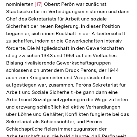
nominierten
Zur
[17]
Oberst Perön war zunächst
Staatssekretär im Verteidigungsministerium und dann
Auflösung
Chef des Sekretariats für Arbeit und soziale
der
Sicherheit der neuen Regierung. In dieser Position
Fußnote
begann er, sich einen Rückhalt in der Arbeiterschaft
zu schaffen, indem er die Gewerkschaften intensiv
förderte. Die Mitgliedschaft in den Gewerkschaften
stieg zwischen 1943 und 1954 auf ein Vielfaches.
Bislang rivalisierende Gewerkschaftsgruppen
schlossen sich unter dem Druck Peröns, der 1944
auch zum Kriegsminister und Vizepräsidenten
aufgestiegen war, zusammen. Peröns Sekretariat für
Arbeit und Soziale Sicherheit -be gann dann eine
Arbeitsund Sozialgesetzgebung in die Wege zu leiten
und erzwang schließlich kollektive Verhandlungen
über Löhne und Gehälter; Konflikten fungierte bei das
Sekretariat als Schiedsrichter, und Peröns
Schiedssprüche fielen immer zugunsten der
Arbeiterschaft aus, die bald glaubte, daß Perön weit