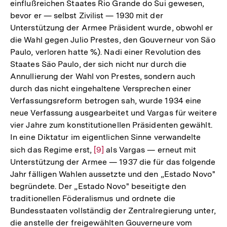
einflußreichen Staates Rio Grande do Sui gewesen,
bevor er — selbst Zivilist — 1930 mit der
Unterstützung der Armee Präsident wurde, obwohl er
die Wahl gegen Julio Prestes, den Gouverneur von Säo
Paulo, verloren hatte %). Nadi einer Revolution des
Staates Säo Paulo, der sich nicht nur durch die
Annullierung der Wahl von Prestes, sondern auch
durch das nicht eingehaltene Versprechen einer
Verfassungsreform betrogen sah, wurde 1934 eine
neue Verfassung ausgearbeitet und Vargas für weitere
vier Jahre zum konstitutionellen Präsidenten gewählt.
In eine Diktatur im eigentlichen Sinne verwandelte
sich das Regime erst,
Zur
[9]
als Vargas — erneut mit
Unterstützung der Armee — 1937 die für das folgende
Auflösung
Jahr fälligen Wahlen aussetzte und den „Estado Novo"
der
begründete. Der „Estado Novo" beseitigte den
Fußnote
traditionellen Föderalismus und ordnete die
Bundesstaaten vollständig der Zentralregierung unter,
die anstelle der freigewählten Gouverneure vom