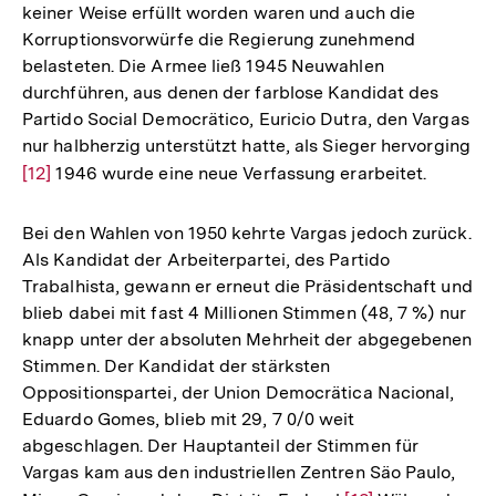
keiner Weise erfüllt worden waren und auch die
Korruptionsvorwürfe die Regierung zunehmend
belasteten. Die Armee ließ 1945 Neuwahlen
durchführen, aus denen der farblose Kandidat des
Partido Social Democrätico, Euricio Dutra, den Vargas
nur halbherzig unterstützt hatte, als Sieger hervorging
Zur
[12]
1946 wurde eine neue Verfassung erarbeitet.
Auflösung
der
Bei den Wahlen von 1950 kehrte Vargas jedoch zurück.
Fußnote
Als Kandidat der Arbeiterpartei, des Partido
Trabalhista, gewann er erneut die Präsidentschaft und
blieb dabei mit fast 4 Millionen Stimmen (48, 7 %) nur
knapp unter der absoluten Mehrheit der abgegebenen
Stimmen. Der Kandidat der stärksten
Oppositionspartei, der Union Democrätica Nacional,
Eduardo Gomes, blieb mit 29, 7 0/0 weit
abgeschlagen. Der Hauptanteil der Stimmen für
Vargas kam aus den industriellen Zentren Säo Paulo,