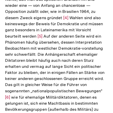
wieder eine — von Anfang an chancenlose —
Opposition zuläßt oder, wie in Brasilien 1964, zu
diesem Zweck eigens gründet
Zur
[4]
Wahlen sind also
keineswegs der Beweis für Demokratie und müssen
Auflösung
ganz besonders in Lateinamerika mit Vorsicht
der
beurteilt werden
Zur
[5]
Auf der anderen Seite wird ein
Fußnote
Phänomen häufig übersehen, dessen Interpretation
Auflösung
Beobachtern mit westlicher Demokratie-vorstellung
der
sehr schwerfällt: Die Anhängerschaft ehemaliger
Fußnote
Diktatoren bleibt häufig auch nach deren Sturz
erhalten und vermag auf lange Sicht ein politischer
Faktor zu bleiben, der in einigen Fällen an Stärke von
keiner anderen geschlossenen Gruppe erreicht wird.
Das gilt in gleicher Weise für die Führer von
sogenannten „nationalpopulistischen Bewegungen"
Zur
[6]
wie für ehemalige Militärdiktatoren, denen es
Aufl
gelungen ist, sich eine Machtbasis in bestimmten
der
Bevölkerungsgruppen (außerhalb des Militärs) zu
Fußn