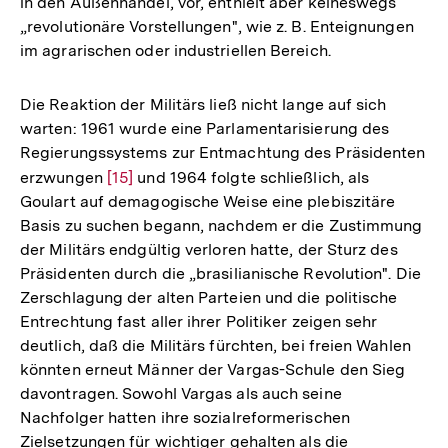
in den Außenhandel, vor, enthielt aber keineswegs
„revolutionäre Vorstellungen", wie z. B. Enteignungen
im agrarischen oder industriellen Bereich.
Die Reaktion der Militärs ließ nicht lange auf sich
warten: 1961 wurde eine Parlamentarisierung des
Regierungssystems zur Entmachtung des Präsidenten
erzwungen
Zur
[15]
und 1964 folgte schließlich, als
Goulart auf demagogische Weise eine plebiszitäre
Auflösung
Basis zu suchen begann, nachdem er die Zustimmung
der
der Militärs endgültig verloren hatte, der Sturz des
Fußnote
Präsidenten durch die „brasilianische Revolution". Die
Zerschlagung der alten Parteien und die politische
Entrechtung fast aller ihrer Politiker zeigen sehr
deutlich, daß die Militärs fürchten, bei freien Wahlen
könnten erneut Männer der Vargas-Schule den Sieg
davontragen. Sowohl Vargas als auch seine
Nachfolger hatten ihre sozialreformerischen
Zielsetzungen für wichtiger gehalten als die