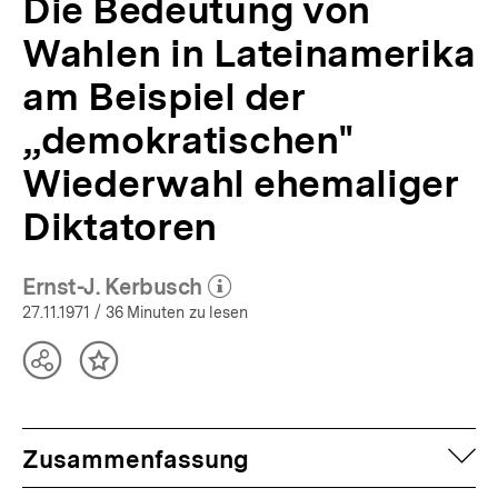
Die Bedeutung von
Wahlen in Lateinamerika
am Beispiel der
„demokratischen"
Wiederwahl ehemaliger
Diktatoren
Ernst-J. Kerbusch
(Mehr zum Autor)
öffnen
27.11.1971
/ 36 Minuten zu lesen
Teilen
Inhalt
Optionen
merken
anzeigen
auf
Zusammenfassung