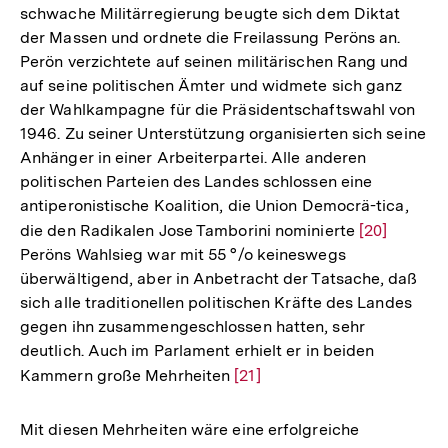
schwache Militärregierung beugte sich dem Diktat
Auflösung
der Massen und ordnete die Freilassung Peröns an.
der
Perön verzichtete auf seinen militärischen Rang und
Fußnote
auf seine politischen Ämter und widmete sich ganz
der Wahlkampagne für die Präsidentschaftswahl von
1946. Zu seiner Unterstützung organisierten sich seine
Anhänger in einer Arbeiterpartei. Alle anderen
politischen Parteien des Landes schlossen eine
antiperonistische Koalition, die Union Democrä-tica,
die den Radikalen Jose Tamborini nominierte
Zur
[20]
Peröns Wahlsieg war mit 55 °/o keineswegs
Auflösung
überwältigend, aber in Anbetracht der Tatsache, daß
der
sich alle traditionellen politischen Kräfte des Landes
Fußnote
gegen ihn zusammengeschlossen hatten, sehr
deutlich. Auch im Parlament erhielt er in beiden
Kammern große Mehrheiten
Zur
[21]
Auflösung
der
Mit diesen Mehrheiten wäre eine erfolgreiche