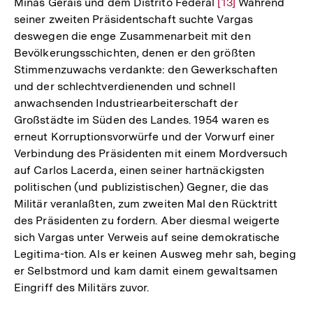
Minas Gerais und dem Distrito Federal
Zur
[13]
Während
seiner zweiten Präsidentschaft suchte Vargas
Auflösung
deswegen die enge Zusammenarbeit mit den
der
Bevölkerungsschichten, denen er den größten
Fußnote
Stimmenzuwachs verdankte: den Gewerkschaften
und der schlechtverdienenden und schnell
anwachsenden Industriearbeiterschaft der
Großstädte im Süden des Landes. 1954 waren es
erneut Korruptionsvorwürfe und der Vorwurf einer
Verbindung des Präsidenten mit einem Mordversuch
auf Carlos Lacerda, einen seiner hartnäckigsten
politischen (und publizistischen) Gegner, die das
Militär veranlaßten, zum zweiten Mal den Rücktritt
des Präsidenten zu fordern. Aber diesmal weigerte
sich Vargas unter Verweis auf seine demokratische
Legitima-tion. Als er keinen Ausweg mehr sah, beging
er Selbstmord und kam damit einem gewaltsamen
Eingriff des Militärs zuvor.