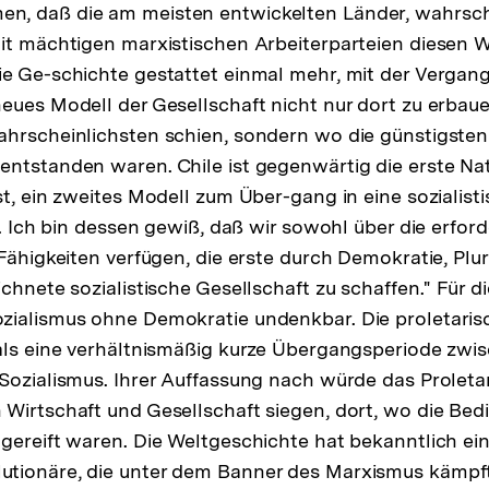
, daß die am meisten entwickelten Länder, wahrschei
it mächtigen marxistischen Arbeiterparteien diesen 
e Ge-schichte gestattet einmal mehr, mit der Vergan
eues Modell der Gesellschaft nicht nur dort zu erbau
g
ahrscheinlichsten schien, sondern wo die günstigste
ntstanden waren. Chile ist gegenwärtig die erste Nat
st, ein zweites Modell zum Über-gang in eine sozialist
.. Ich bin dessen gewiß, daß wir sowohl über die erfor
 Fähigkeiten verfügen, die erste durch Demokratie, Plu
chnete sozialistische Gesellschaft zu schaffen." Für di
zialismus ohne Demokratie undenkbar. Die proletarisc
als eine verhältnismäßig kurze Übergangsperiode zwi
Sozialismus. Ihrer Auffassung nach würde das Proletari
Wirtschaft und Gesellschaft siegen, dort, wo die Bed
gereift waren. Die Weltgeschichte hat bekanntlich e
tionäre, die unter dem Banner des Marxismus kämpf