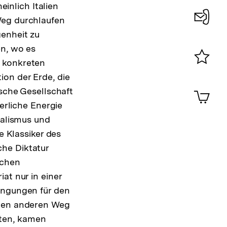
nlich Italien
Weg durchlaufen
Konta
genheit zu
en, wo es
0
n konkreten
Merklist
ion der Erde, die
ansehen
0
ische Gesellschaft
Artik
im
derliche Energie
Shop-
ralismus und
Warenko
ansehen
e Klassiker des
he Diktatur
schen
at nur in einer
ingungen für den
inen anderen Weg
ten, kamen