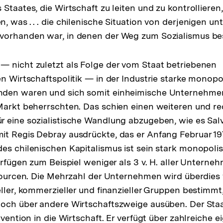
Staates, die Wirtschaft zu leiten und zu kontrollieren,
 was . . . die chilenische Situation von derjenigen unt
vorhanden war, in denen der Weg zum Sozialismus be
 nicht zuletzt als Folge der vom Staat betriebenen
en Wirtschaftspolitik — in der Industrie starke monopo
den waren und sich somit einheimische Unternehmen
Markt beherrschten. Das schien einen weiteren und r
 eine sozialistische Wandlung abzugeben, wie es Sal
t Regis Debray ausdrückte, das er Anfang Februar 197
es chilenischen Kapitalismus ist sein stark monopolis
verfügen zum Beispiel weniger als 3 v. H. aller Unterne
ssourcen. Die Mehrzahl der Unternehmen wird überdies 
ller, kommerzieller und finanzieller Gruppen bestimmt,
och über andere Wirtschaftszweige ausüben. Der Staa
rvention in die Wirtschaft. Er verfügt über zahlreiche e