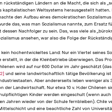
n rückständigen Ländern an die Macht, die sich als 
s kapitalistischen Weltsystems herausgestellt hatten.
machte den Aufbau eines demokratischen Sozialismus 
urde das, was man Sozialismus nannte, zum Ersatz fü
t dessen Nachfolger zu sein. Das, was viele als „bürok
zialismus ansehen, war also die Folge der Rückständig
r kein hochentwickeltes Land: Nur ein Viertel seines S
e erstellt, in der die Kleinbetriebe überwiegen. Das Pr
lenen wird auf nur 600 Dollar im Jahr geschätzt (das
Zur
[2]
und seine landwirtschaftlich tätige Bevölkerung ist
ndustriestaaten. Aber andererseits leben weniger als 3
Auflösung
n der Landwirtschaft. Nur etwa 10 v. H.der Chilenen 
der
chulpflichtigen Kinder werden eingeschult (wenn auch 
Fußnote
n Jahren wieder von der Schule fernbleiben). Chile ve
ittelschicht und eine beachtliche Zahl von Universit