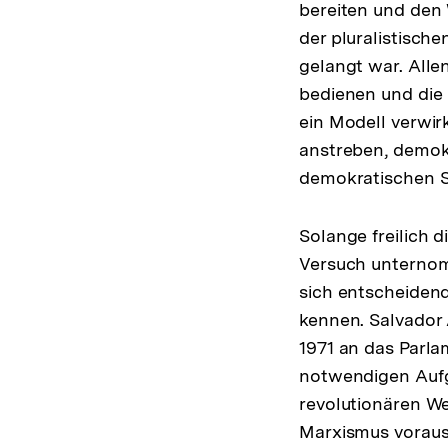
bereiten und den
der pluralistisch
gelangt war. Allen
bedienen und die 
ein Modell verwir
anstreben, demokr
demokratischen S
Solange freilich di
Versuch unternom
sich entscheiden
kennen. Salvador 
1971 an das Parlam
notwendigen Aufga
revolutionären We
Marxismus vorausg