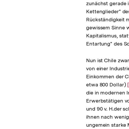
zunächst gerade i
Kettenglieder" de
Rückständigkeit 
gewissem Sinne w
Kapitalismus, stat
Entartung" des So
Nun ist Chile zwa
von einer Industri
Einkommen der Chi
etwa 800 Dollar)
die in modernen I
Erwerbstätigen vo
und 90 v. H.der s
ihnen nach wenige
ungemein starke M