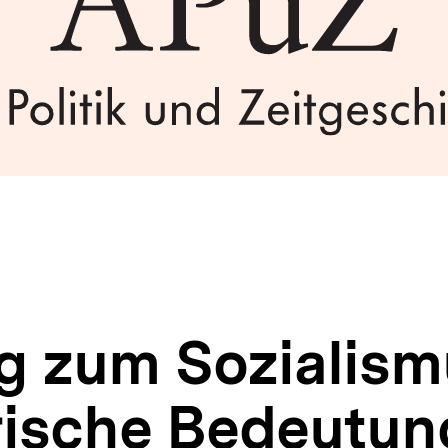
g zum Sozialismu
rische Bedeutun