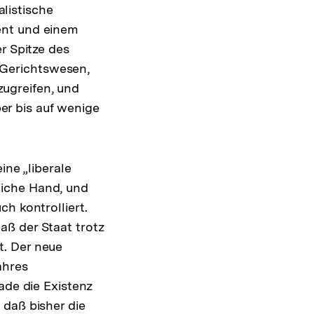
alistische
ent und einem
r Spitze des
s Gerichtswesen,
nzugreifen, und
ber bis auf wenige
ine „liberale
tliche Hand, und
h kontrolliert.
aß der Staat trotz
t. Der neue
ahres
ade die Existenz
 daß bisher die