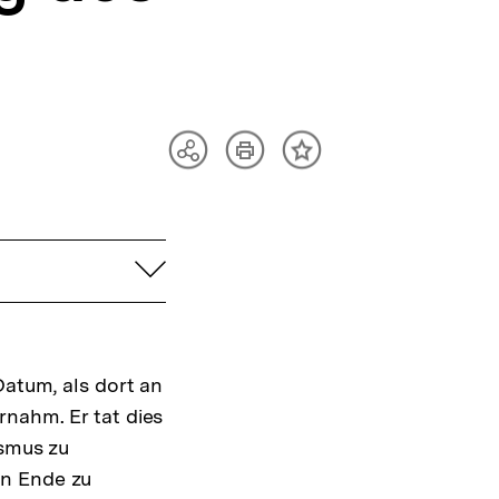
Artikel
Teilen
Inhalt
drucken
Optionen
merken
anzeigen
aufklappen
Datum, als dort an
rnahm. Er tat dies
ismus zu
in Ende zu