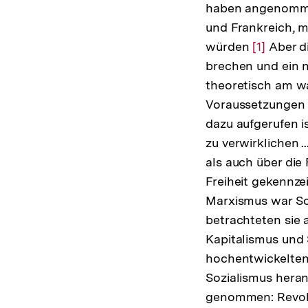
haben angenommen
und Frankreich, m
würden
Zur
[1]
Aber di
brechen und ein n
Auflösun
theoretisch am w
der
Voraussetzungen e
Fußnote
dazu aufgerufen i
zu verwirklichen .
als auch über die
Freiheit gekennzei
Marxismus war So
betrachteten sie 
Kapitalismus und 
hochentwickelten 
Sozialismus heran
genommen: Revolu