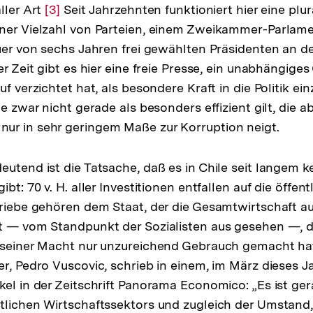
ller Art
Zur
[3]
Seit Jahrzehnten funktioniert hier eine plur
iner Vielzahl von Parteien, einem Zweikammer-Parlam
Auflösung
auer von sechs Jahren frei gewählten Präsidenten an de
der
er Zeit gibt es hier eine freie Presse, ein unabhängige
Fußnote
uf verzichtet hat, als besondere Kraft in die Politik ei
ie zwar nicht gerade als besonders effizient gilt, die a
ur in sehr geringem Maße zur Korruption neigt.
utend ist die Tatsache, daß es in Chile seit langem ke
ibt: 70 v. H. aller Investitionen entfallen auf die öffen
triebe gehören dem Staat, der die Gesamtwirtschaft auc
t — vom Standpunkt der Sozialisten aus gesehen —, d
n seiner Macht nur unzureichend Gebrauch gemacht ha
er, Pedro Vuscovic, schrieb in einem, im März dieses J
kel in der Zeitschrift Panorama Economico: „Es ist ger
tlichen Wirtschaftssektors und zugleich der Umstand,