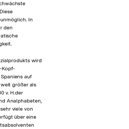
„schwächste
 Diese
unmöglich. In
r den
ratische
keit.
ozialprodukts wird
o-Kopf-
 Spaniens auf
 weit größer als
0 v. H.der
sind Analphabeten,
sehr viele von
rfügt über eine
ätsabsolventen