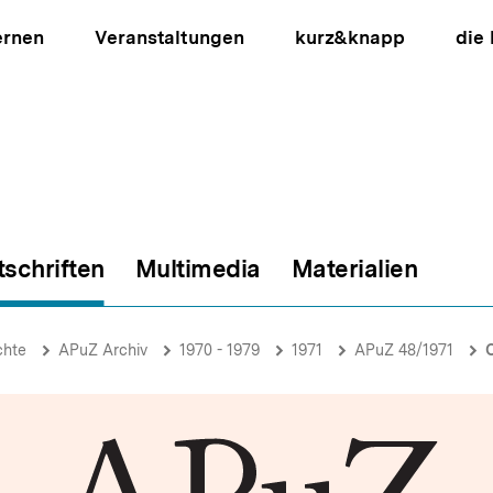
ernen
Veranstaltungen
kurz&knapp
die
tschriften
Multimedia
Materialien
ion
chte
APuZ Archiv
1970 - 1979
1971
APuZ 48/1971
C