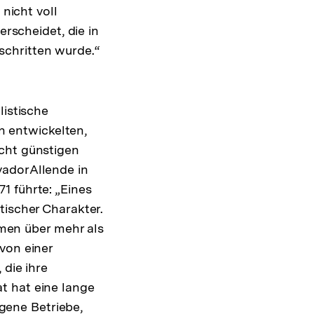
 nicht voll
erscheidet, die in
schritten wurde.“
listische
 entwickelten,
echt günstigen
vadorAllende in
1 führte: „Eines
tischer Charakter.
hmen über mehr als
von einer
 die ihre
t hat eine lange
igene Betriebe,