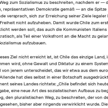
 Weg zum Sozialismus zu beschreiten, nachdem er — d
en, repräsentativen Demokratie gemäß — an die Spitze
de versprach, sich zur Erreichung seiner Ziele legaler 
Freiheit nicht aufzuheben. Damit wurde Chile zum ers
klicht werden soll, das auch die Kommunisten Italiens
atisch, als Teil einer Volksfront an die Macht zu gel
ozialismus aufzubauen.
eses Ziel nicht erreicht ist, ist Chile das einzige Land,
men wird, ohne Gewalt und Diktatur zu einem Syste
d von jenem unterscheidet, das wir etwa aus dem eur
Allende hat dies selbst in einer Botschaft ausgedrückt
ent seines Landes richtete: „Chile befindet sich heute
be, eine neue Art des sozialistischen Aufbaus zu be
g, den pluralistischen Weg, zu beschreiten, der von d
esehen, bisher aber nirgends verwirklicht wurde. Die