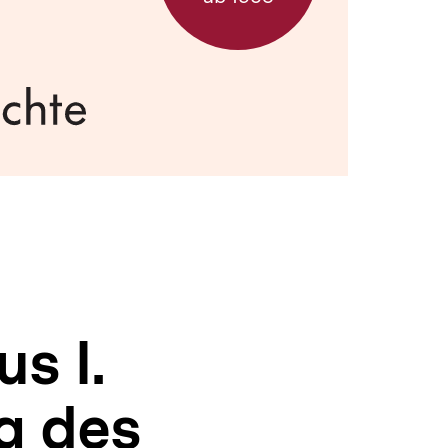
s I.
g des