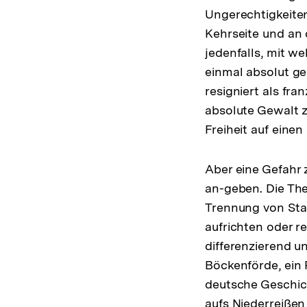
Ungerechtigkeiten 
Kehrseite und an
jedenfalls, mit w
einmal absolut ge
resigniert als fra
absolute Gewalt z
Freiheit auf eine
Aber eine Gefahr 
an-geben. Die The
Trennung von Staa
aufrichten oder r
differenzierend u
Böckenförde, ein 
deutsche Geschich
aufs Niederreißen