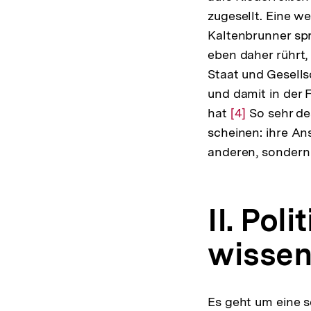
zugesellt. Eine w
Kaltenbrunner spri
eben daher rührt,
Staat und Gesells
und damit in der F
hat
Zur
[4]
So sehr de
scheinen: ihre An
Auflösung
anderen, sondern 
der
Fußnote
II. Pol
wissen
Es geht um eine s