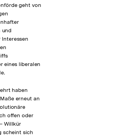
enförde geht von
egen
enhafter
n und
 Interessen
pen
iffs
 eines liberalen
e.
lehrt haben
m Maße erneut an
olutionäre
ich offen oder
— Willkür
g scheint sich