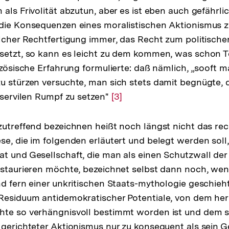
als Frivolität abzutun, aber es ist eben auch gefährlic
 die Konsequenzen eines moralistischen Aktionismus z
elcher Rechtfertigung immer, das Recht zum politischen
setzt, so kann es leicht zu dem kommen, was schon T
nzösische Erfahrung formulierte: daß nämlich, „sooft m
u stürzen versuchte, man sich stets damit begnügte, 
n servilen Rumpf zu setzen"
Zur
[3]
Auflösung
der
zutreffend bezeichnen heißt noch längst nicht das re
Fußnote
se, die im folgenden erläutert und belegt werden soll,
t und Gesellschaft, die man als einen Schutzwall der
estaurieren möchte, bezeichnet selbst dann noch, wen
nd fern einer unkritischen Staats-mythologie geschieht
Residuum antidemokratischer Potentiale, von dem her
te so verhängnisvoll bestimmt worden ist und dem si
 gerichteter Aktionismus nur zu konsequent als sein 