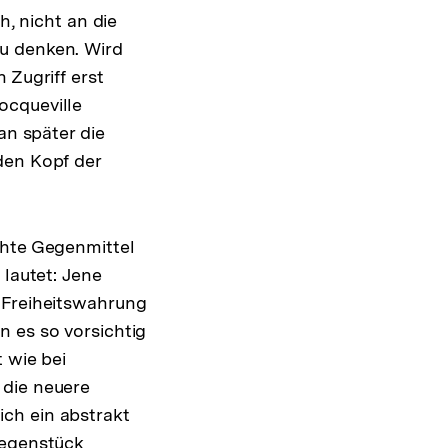
h, nicht an die
der
u denken. Wird
Fußnote
 Zugriff erst
ocqueville
an später die
den Kopf der
chte Gegenmittel
 lautet: Jene
 Freiheitswahrung
n es so vorsichtig
 wie bei
 die neuere
ch ein abstrakt
Gegenstück