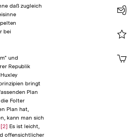
hne daß zugleich
eisinne
Konta
ppelten
0
r bei
Merklist
ansehen
0
Artik
tem" und
im
rer Republik
Shop-
Warenko
 Huxley
ansehen
rinzipien bringt
fassenden Plan
die Folter
n Plan hat,
en, kann man sich
"
Zur
[2]
Es ist leicht,
d offensichtlicher
Auflösung