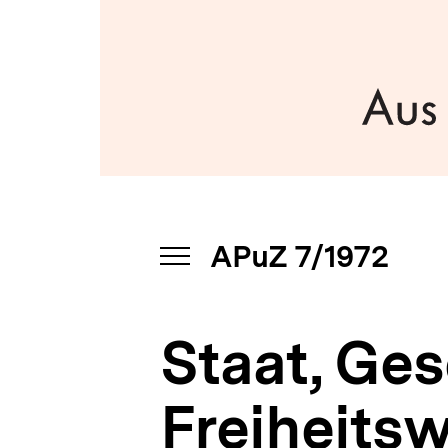
a
t
i
o
n
APuZ 7/1972
INHALTSNAVIGATION
ÖFFNEN
Staat, Ges
Freiheits