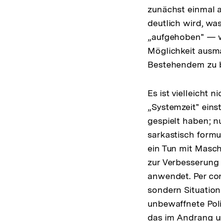
zunächst einmal a
deutlich wird, wa
„aufgehoben" — we
Möglichkeit ausm
Bestehendem zu 
Es ist vielleicht 
„Systemzeit" eins
gespielt haben; n
sarkastisch formu
ein Tun mit Masc
zur Verbesserung 
anwendet. Per con
sondern Situation
unbewaffnete Poli
das im Andrang un