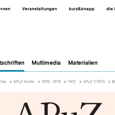
ernen
Veranstaltungen
kurz&knapp
die
tschriften
Multimedia
Materialien
ion
chte
APuZ Archiv
1970 - 1979
1972
APuZ 7/1972
S