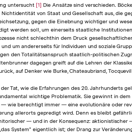
ung untersucht
Zur
[1]
Die Ansätze sind verschieden. Böck
 Nichtidentität von Staat und Gesellschaft aus, die g
Auflösung
leichsetzung, gegen die Einebnung wichtiger und wes
der
digt werden soll, um einerseits staatliche Institutione
Fußnote
esse nicht schlechthin dem Druck gesellschaftlicher
n und um andererseits für Individuen und soziale Grup
gen den Totalitätsanspruch staatlich-politischen Zugr
tenbrunner dagegen greift auf die Lehren der Klassiker
rück, auf Denker wie Burke, Chateaubriand, Tocquevill
n der Tat, wie die Erfahrungen des 20. Jahrhunderts ge
fundamental wichtige Problematik. Sie gewinnt in de
m — wie berechtigt immer — eine evolutionäre oder rev
rung allerorts gepredigt wird. Denn es bleibt gefährl
nitorischer — und in der Konsequenz: aktionistischer 
 „das System" eigentlich ist; der Drang zur Veränderun