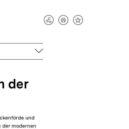
Artikel
Teilen
Inhalt
drucken
Optionen
merken
anzeigen
aufklappen
n der
öckenförde und
in der modernen