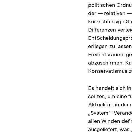
politischen Ordn
der — relativen —
kurzschlüssige G
Differenzen vertei
EntScheidungsproz
erliegen zu lasse
Freiheitsräume ge
abzuschirmen. Kal
Konservatismus zu
Es handelt sich i
sollten, um eine 
Aktualität, in de
„System" -Verände
allen Winden defi
ausgeliefert, was