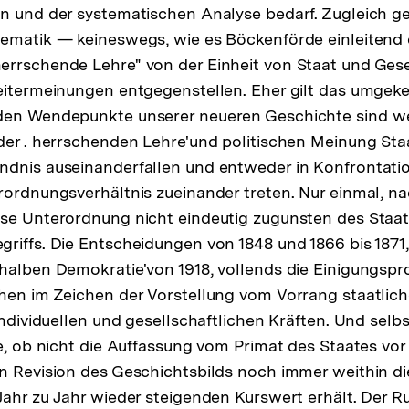
n und der systematischen Analyse bedarf. Zugleich g
ematik — keineswegs, wie es Böckenförde einleitend d
rrschende Lehre" von der Einheit von Staat und Gesel
eitermeinungen entgegenstellen. Eher gilt das umgeke
den Wendepunkte unserer neueren Geschichte sind w
der . herrschenden Lehre'und politischen Meinung Sta
ndnis auseinanderfallen und entweder in Konfrontatio
rordnungsverhältnis zueinander treten. Nur einmal, 
ese Unterordnung nicht eindeutig zugunsten des Staa
riffs. Die Entscheidungen von 1848 und 1866 bis 1871,
halben Demokratie'von 1918, vollends die Einigungsp
hen im Zeichen der Vorstellung vom Vorrang staatlic
individuellen und gesellschaftlichen Kräften. Und selbs
ge, ob nicht die Auffassung vom Primat des Staates vo
n Revision des Geschichtsbilds noch immer weithin d
Jahr zu Jahr wieder steigenden Kurswert erhält. Der 