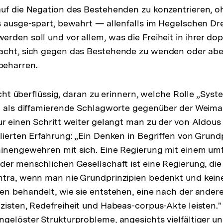
uf die Negation des Bestehenden zu konzentrieren, o
s ausge-spart, bewahrt — allenfalls im Hegelschen Dr
rden soll und vor allem, was die Freiheit in ihrer do
acht, sich gegen das Bestehende zu wenden oder abe
beharren.
nicht überflüssig, daran zu erinnern, welche Rolle „Sys
t als diffamierende Schlagworte gegenüber der Weima
ur einen Schritt weiter gelangt man zu der von Aldous
lierten Erfahrung: „Ein Denken in Begriffen von Grundp
hinengewehren mit sich. Eine Regierung mit einem um
der menschlichen Gesellschaft ist eine Regierung, die 
tra, wenn man nie Grundprinzipien bedenkt und keine
en behandelt, wie sie entstehen, eine nach der ander
zisten, Redefreiheit und Habeas-corpus-Akte leisten.
gelöster Strukturprobleme, angesichts vielfältiger un