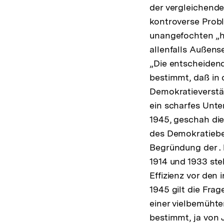
der vergleichende
kontroverse Probl
unangefochten „he
allenfalls Außens
„Die entscheiden
bestimmt, daß in 
Demokratieverstä
ein scharfes Unte
1945, geschah di
des Demokratiebeg
Begründung der . 
1914 und 1933 ste
Effizienz vor den 
1945 gilt die Fra
einer vielbemühte
bestimmt, ja von 