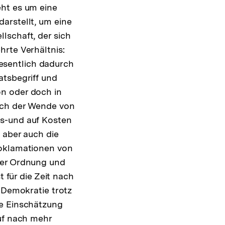
eht es um eine
arstellt, um eine
lschaft, der sich
hrte Verhältnis:
esentlich dadurch
atsbegriff und
n oder doch in
nach der Wende von
ts-und auf Kosten
 aber auch die
roklamationen von
her Ordnung und
t für die Zeit nach
r Demokratie trotz
ie Einschätzung
Ruf nach mehr