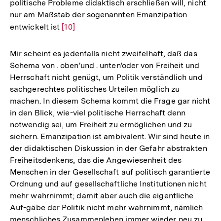
politische Probleme didaktisch erschließen will, nicht
nur am Maßstab der sogenannten Emanzipation
entwickelt ist
Zur
[10]
Auflösung
der
Mir scheint es jedenfalls nicht zweifelhaft, daß das
Fußnote
Schema von . oben'und . unten'oder von Freiheit und
Herrschaft nicht genügt, um Politik verständlich und
sachgerechtes politisches Urteilen möglich zu
machen. In diesem Schema kommt die Frage gar nicht
in den Blick, wie-viel politische Herrschaft denn
notwendig sei, um Freiheit zu ermöglichen und zu
sichern. Emanzipation ist ambivalent. Wir sind heute in
der didaktischen Diskussion in der Gefahr abstrakten
Freiheitsdenkens, das die Angewiesenheit des
Menschen in der Gesellschaft auf politisch garantierte
Ordnung und auf gesellschaftliche Institutionen nicht
mehr wahrnimmt; damit aber auch die eigentliche
Auf-gäbe der Politik nicht mehr wahrnimmt, nämlich
menschliches Zusammenleben immer wieder neu zu