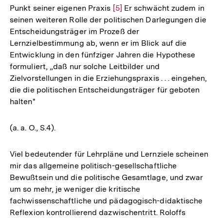
Punkt seiner eigenen Praxis
Zur
[5]
Er schwächt zudem in
seinen weiteren Rolle der politischen Darlegungen die
Auflösung
Entscheidungsträger im Prozeß der
der
Lernzielbestimmung ab, wenn er im Blick auf die
Fußnote
Entwicklung in den fünfziger Jahren die Hypothese
formuliert, „daß nur solche Leitbilder und
Zielvorstellungen in die Erziehungspraxis . . . eingehen,
die die politischen Entscheidungsträger für geboten
halten"
(a. a. O., S.4).
Viel bedeutender für Lehrpläne und Lernziele scheinen
mir das allgemeine politisch-gesellschaftliche
Bewußtsein und die politische Gesamtlage, und zwar
um so mehr, je weniger die kritische
fachwissenschaftliche und pädagogisch-didaktische
Reflexion kontrollierend dazwischentritt. Roloffs