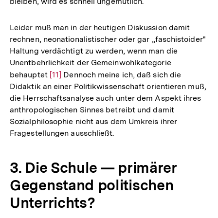
bleiben, wird es schnell ungemütlich.
Leider muß man in der heutigen Diskussion damit
rechnen, neonationalistischer oder gar „faschistoider"
Haltung verdächtigt zu werden, wenn man die
Unentbehrlichkeit der Gemeinwohlkategorie
behauptet
Zur
[11]
Dennoch meine ich, daß sich die
Didaktik an einer Politikwissenschaft orientieren muß,
Auflösung
die Herrschaftsanalyse auch unter dem Aspekt ihres
der
anthropologischen Sinnes betreibt und damit
Fußnote
Sozialphilosophie nicht aus dem Umkreis ihrer
Fragestellungen ausschließt.
3. Die Schule — primärer
Gegenstand politischen
Unterrichts?