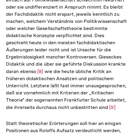
oder sie undifferenziert in Anspruch nimmt. Es bleibt
der Fachdidaktik nicht erspart, jeweils kenntlich zu
machen, welchem Verständnis von Politikwissenschaft
oder welcher Gesellschaftstheorie bestimmte
didaktische Konzepte verpflichtet sind. Dies
geschieht heute in den meisten fachdidaktischen
Äußerungen leider nicht und ist Ursache für die
Ergebnislosigkeit mancher Kontroversen. Gieseckes
Didaktik und die über sie geführte Diskussion krankte
daran ebenso
Zur
[8]
wie die heute übliche Kritik an
früheren didaktischen Ansätzen und politischem
Auflösung
Unterricht. Letztere läßt fast immer unausgesprochen,
der
daß sie vornehmlich mit Kriterien der „Kritischen
Fußnote
Theorie" der sogenannten Frankfurter Schule arbeitet,
die ihrerseits durchaus nicht unbestritten sind
Zur
[9]
Auflösung
der
Statt theoretischer Erörterungen soll hier an einigen
Fußnote
Positionen aus Roloffs Aufsatz verdeutlicht werden,