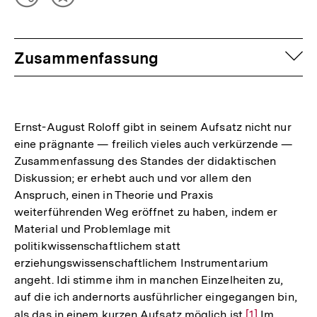
Teilen
Inhalt
Optionen
merken
anzeigen
auf
Zusammenfassung
Ernst-August Roloff gibt in seinem Aufsatz nicht nur
eine prägnante — freilich vieles auch verkürzende —
Zusammenfassung des Standes der didaktischen
Diskussion; er erhebt auch und vor allem den
Anspruch, einen in Theorie und Praxis
weiterführenden Weg eröffnet zu haben, indem er
Material und Problemlage mit
politikwissenschaftlichem statt
erziehungswissenschaftlichem Instrumentarium
angeht. Idi stimme ihm in manchen Einzelheiten zu,
auf die ich andernorts ausführlicher eingegangen bin,
als das in einem kurzen Aufsatz möglich ist
Zur
[1]
Im