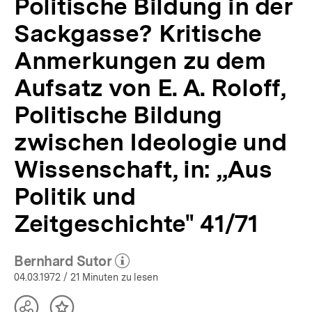
Politische Bildung in der
und
Wissenschaft,
Sackgasse? Kritische
in:
„Aus
Anmerkungen zu dem
Politik
Aufsatz von E. A. Roloff,
und
Zeitgeschichte"
Politische Bildung
41/71
|
zwischen Ideologie und
APuZ
10/1972
Wissenschaft, in: „Aus
|
bpb.de
Politik und
Zeitgeschichte" 41/71
Bernhard Sutor
(Mehr zum Autor)
öffnen
04.03.1972
/ 21 Minuten zu lesen