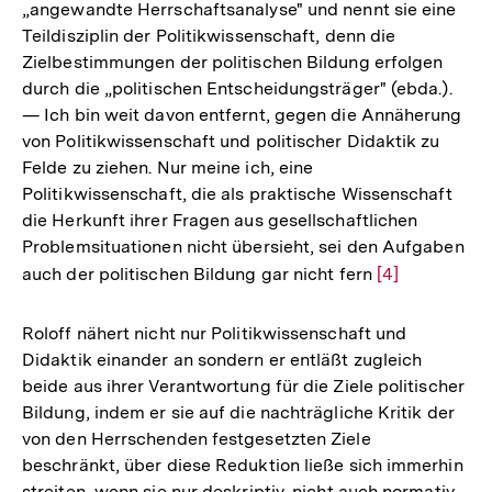
„angewandte Herrschaftsanalyse" und nennt sie eine
Teildisziplin der Politikwissenschaft, denn die
Zielbestimmungen der politischen Bildung erfolgen
durch die „politischen Entscheidungsträger" (ebda.).
— Ich bin weit davon entfernt, gegen die Annäherung
von Politikwissenschaft und politischer Didaktik zu
Felde zu ziehen. Nur meine ich, eine
Politikwissenschaft, die als praktische Wissenschaft
die Herkunft ihrer Fragen aus gesellschaftlichen
Problemsituationen nicht übersieht, sei den Aufgaben
auch der politischen Bildung gar nicht fern
Zur
[4]
Auflösung
der
Roloff nähert nicht nur Politikwissenschaft und
Fußnote
Didaktik einander an sondern er entläßt zugleich
beide aus ihrer Verantwortung für die Ziele politischer
Bildung, indem er sie auf die nachträgliche Kritik der
von den Herrschenden festgesetzten Ziele
beschränkt, über diese Reduktion ließe sich immerhin
streiten, wenn sie nur deskriptiv, nicht auch normativ