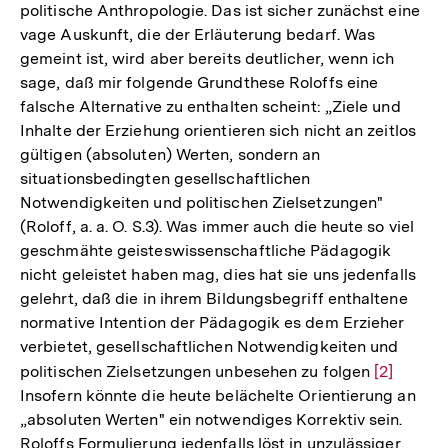
politische Anthropologie. Das ist sicher zunächst eine
vage Auskunft, die der Erläuterung bedarf. Was
gemeint ist, wird aber bereits deutlicher, wenn ich
sage, daß mir folgende Grundthese Roloffs eine
falsche Alternative zu enthalten scheint: „Ziele und
Inhalte der Erziehung orientieren sich nicht an zeitlos
gültigen (absoluten) Werten, sondern an
situationsbedingten gesellschaftlichen
Notwendigkeiten und politischen Zielsetzungen"
(Roloff, a. a. O. S.3). Was immer auch die heute so viel
geschmähte geisteswissenschaftliche Pädagogik
nicht geleistet haben mag, dies hat sie uns jedenfalls
gelehrt, daß die in ihrem Bildungsbegriff enthaltene
normative Intention der Pädagogik es dem Erzieher
verbietet, gesellschaftlichen Notwendigkeiten und
politischen Zielsetzungen unbesehen zu folgen
Zur
[2]
Insofern könnte die heute belächelte Orientierung an
Auflösun
„absoluten Werten" ein notwendiges Korrektiv sein.
der
Roloffs Formulierung jedenfalls löst in unzulässiger
Fußnote