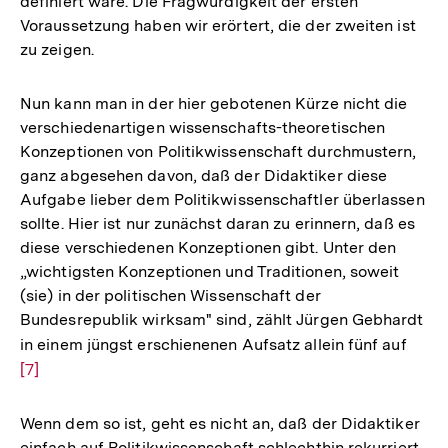
definiert wäre. Die Fragwürdigkeit der ersten
Voraussetzung haben wir erörtert, die der zweiten ist
zu zeigen.
Nun kann man in der hier gebotenen Kürze nicht die
verschiedenartigen wissenschafts-theoretischen
Konzeptionen von Politikwissenschaft durchmustern,
ganz abgesehen davon, daß der Didaktiker diese
Aufgabe lieber dem Politikwissenschaftler überlassen
sollte. Hier ist nur zunächst daran zu erinnern, daß es
diese verschiedenen Konzeptionen gibt. Unter den
„wichtigsten Konzeptionen und Traditionen, soweit
(sie) in der politischen Wissenschaft der
Bundesrepublik wirksam" sind, zählt Jürgen Gebhardt
in einem jüngst erschienenen Aufsatz allein fünf auf
Zur
[7]
Aufl
der
Fußn
Wenn dem so ist, geht es nicht an, daß der Didaktiker
einfach auf Politikwissenschaft schlechthin rekurriert