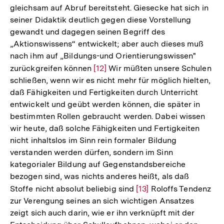
gleichsam auf Abruf bereitsteht. Giesecke hat sich in
seiner Didaktik deutlich gegen diese Vorstellung
gewandt und dagegen seinen Begriff des
„Aktionswissens“ entwickelt; aber auch dieses muß
nach ihm auf „Bildungs-und Orientierungswissen"
zurückgreifen können
Zur
[12]
Wir müßten unsere Schulen
schließen, wenn wir es nicht mehr für möglich hielten,
Auflösung
daß Fähigkeiten und Fertigkeiten durch Unterricht
der
entwickelt und geübt werden können, die später in
Fußnote
bestimmten Rollen gebraucht werden. Dabei wissen
wir heute, daß solche Fähigkeiten und Fertigkeiten
nicht inhaltslos im Sinn rein formaler Bildung
verstanden werden dürfen, sondern im Sinn
kategorialer Bildung auf Gegenstandsbereiche
bezogen sind, was nichts anderes heißt, als daß
Stoffe nicht absolut beliebig sind
Zur
[13]
Roloffs Tendenz
zur Verengung seines an sich wichtigen Ansatzes
Auflösung
zeigt sich auch darin, wie er ihn verknüpft mit der
Zum
der
Seite