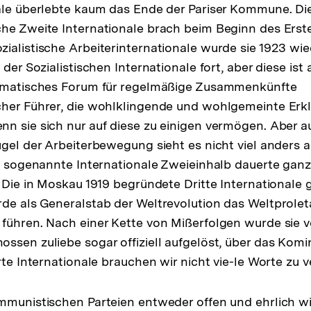
ale überlebte kaum das Ende der Pariser Kommune. Di
he Zweite Internationale brach beim Beginn des Erst
ialistische Arbeiterinternationale wurde sie 1923 wi
 der Sozialistischen Internationale fort, aber diese ist 
lomatisches Forum für regelmäßige Zusammenkünfte
cher Führer, die wohlklingende und wohlgemeinte Erk
n sie sich nur auf diese zu einigen vermögen. Aber 
ügel der Arbeiterbewegung sieht es nicht viel anders a
he sogenannte Internationale Zweieinhalb dauerte gan
 Die in Moskau 1919 begründete Dritte Internationale g
de als Generalstab der Weltrevolution das Weltprolet
führen. Nach einer Kette von Mißerfolgen wurde sie v
ssen zuliebe sogar offiziell aufgelöst, über das Komi
rte Internationale brauchen wir nicht vie-le Worte zu ve
mmunistischen Parteien entweder offen und ehrlich w