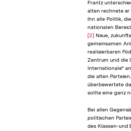
Frantz unterschie
alten rechnete er
ihn alle Politik, 
nationalen Berei
Zur
[2]
Neue, zukunfts
Auflösung
gemeinsamen Anlie
der
realisierbaren Fö
Fußnote
Zentrum und die S
Internationale“ a
die alten Parteien
überbewertete das
sollte eine ganz n
Bei allen Gegensä
politischen Parte
des Klassen-und E