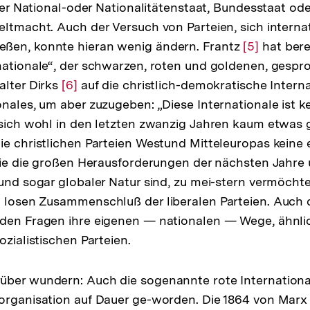
eser National-oder Nationalitätenstaat, Bundesstaat ode
eltmacht. Auch der Versuch von Parteien, sich interna
ßen, konnte hieran wenig ändern. Frantz
Zur
[5]
hat bere
nationale“, der schwarzen, roten und goldenen, gespr
Auflösung
alter Dirks
Zur
[6]
auf die christlich-demokratische Interna
der
nales, um aber zuzugeben: „Diese Internationale ist ke
Auflösung
Fußnote
 sich wohl in den letzten zwanzig Jahren kaum etwas
der
ie christlichen Parteien Westund Mitteleuropas keine e
Fußnote
 die die großen Herausforderungen der nächsten Jahre
 und sogar globaler Natur sind, zu mei-stern vermöchte
 losen Zusammenschluß der liberalen Parteien. Auch 
nden Fragen ihre eigenen — nationalen — Wege, ähnlic
ozialistischen Parteien.
ber wundern: Auch die sogenannte rote International
torganisation auf Dauer ge-worden. Die 1864 von Mar