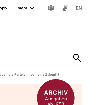
Inhalte
Inhalte
Inhalte
 bpb
mehr
ein oder ausklappen
in
in
in
leichter
Gebärdenspr
Englisch
Sprache
Suche
öffnen
aben die Parteien noch eine Zukunft?
ARCHIV
Ausgaben
ab 1953