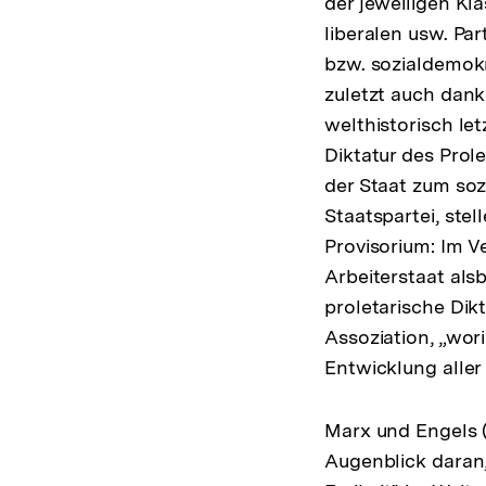
der jeweiligen Kl
liberalen usw. Par
bzw. sozialdemokr
zuletzt auch dank 
welthistorisch le
Diktatur des Prole
der Staat zum sozi
Staatspartei, stel
Provisorium: Im V
Arbeiterstaat als
proletarische Dik
Assoziation, „wori
Entwicklung aller i
Marx und Engels 
Augenblick daran,