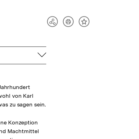
Artikel
Teilen
Inhalt
drucken
Optionen
merken
anzeigen
aufklappen
 Jahrhundert
wohl von Karl
was zu sagen sein.
eine Konzeption
und Machtmittel