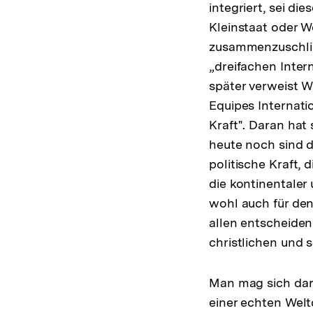
integriert, sei di
Kleinstaat oder W
zusammenzuschlie
„dreifachen Inter
später verweist W
Equipes Internatio
Kraft". Daran hat
heute noch sind d
politische Kraft,
die kontinentaler
wohl auch für den
allen entscheide
christlichen und s
Man mag sich darü
einer echten Wel