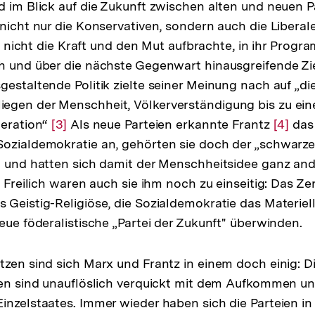
d im Blick auf die Zukunft zwischen alten und neuen P
 nicht nur die Konservativen, sondern auch die Liberale
die nicht die Kraft und den Mut aufbrachte, in ihr Prog
ch und über die nächste Gegenwart hinausgreifende Z
gestaltende Politik zielte seiner Meinung nach auf „d
gen der Menschheit, Völkerverständigung bis zu eine
deration“
Zur
[3]
Als neue Parteien erkannte Frantz
Zur
[4]
das 
ozialdemokratie an, gehörten sie doch der „schwarze
Auflösung
Auflös
n und hatten sich damit der Menschheitsidee ganz and
der
der
. Freilich waren auch sie ihm noch zu einseitig: Das Z
Fußnote
Fußnot
 Geistig-Religiöse, die Sozialdemokratie das Materiel
eue föderalistische „Partei der Zukunft" überwinden.
tzen sind sich Marx und Frantz in einem doch einig: Di
ien sind unauflöslich verquickt mit dem Aufkommen un
inzelstaates. Immer wieder haben sich die Parteien in