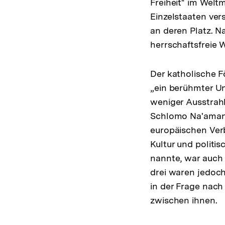
Freiheit" im Welt
Einzelstaaten ver
an deren Platz. N
herrschaftsfreie 
Der katholische F
„ein berühmter 
weniger Ausstrahl
Schlomo Na'aman J
europäischen Verbundenh
Kultur und politische En
nannte, war auch e
drei waren jedoch
in der Frage nach
zwischen ihnen.