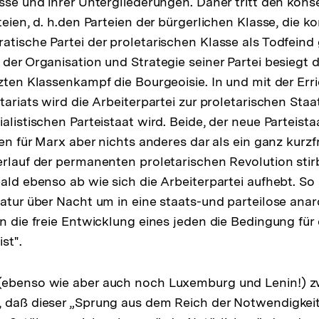
asse und ihrer Untergliederungen. Daher tritt den kons
teien, d. h.den Parteien der bürgerlichen Klasse, die 
atische Partei der proletarischen Klasse als Todfeind
der Organisation und Strategie seiner Partei besiegt d
tzten Klassenkampf die Bourgeoisie. In und mit der Err
tariats wird die Arbeiterpartei zur proletarischen Staa
alistischen Parteistaat wird. Beide, der neue Parteista
len für Marx aber nichts anderes dar als ein ganz kurzfr
erlauf der permanenten proletarischen Revolution stir
bald ebenso ab wie sich die Arbeiterpartei aufhebt. So 
tatur über Nacht um in eine staats-und parteilose ana
n die freie Entwicklung eines jeden die Bedingung für d
st".
(ebenso wie aber auch noch Luxemburg und Lenin!) zw
 daß dieser „Sprung aus dem Reich der Notwendigkeit