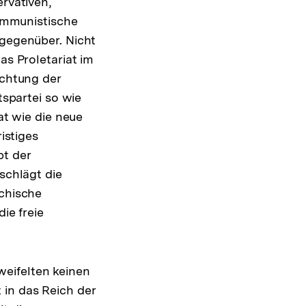
ervativen,
kommunistische
 gegenüber. Nicht
as Proletariat im
ichtung der
tspartei so wie
at wie die neue
istiges
bt der
schlägt die
rchische
ie freie
eifelten keinen
 in das Reich der