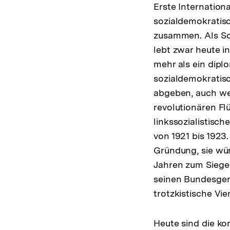
Erste Internation
sozialdemokratisc
zusammen. Als Soz
lebt zwar heute in
mehr als ein dip
sozialdemokratis
abgeben, auch wen
revolutionären Fl
linkssozialistisc
von 1921 bis 1923.
Gründung, sie wür
Jahren zum Siege 
seinen Bundesgeno
trotzkistische Vie
Heute sind die ko