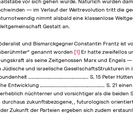
maßstäbe vor sich gehen würde. Natürlich würden dami
schwinden — im Verlauf der Weltrevolution tritt die g
aturnotwendig nimmt alsbald eine klassenlose Weltge
Weltgemeinschaft Gestalt an.
öderalist und Bismarckgegner Constantin Frantz ist 
Unberühmter“ genannt worden
Zur
[1]
Er hatte zweifellos un
ungskraft als seine Zeitgenossen Marx und Engels — e
Auflösung
üdische und israelische GesellschaftsStrukturen in i
der
eit .................................................... S. 15 Peter H
Fußnote
twicklung ........................................................ S. 21 
rheblich nüchterner und vorsichtiger als die beiden So
 durchaus zukunftsbezogene, , futurologisch orientie
 der Zukunft der Parteien ergeben sich zudem erstaun