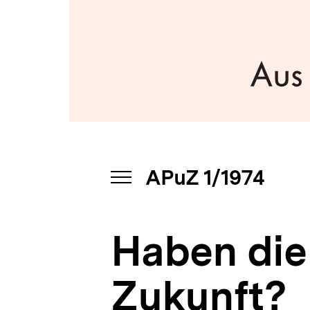
1/1974
a
|
t
bpb.de
i
o
n
APuZ 1/1974
INHALTSNAVIGATION
ÖFFNEN
Haben die
Zukunft?