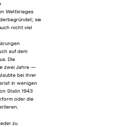
e
en Weltkrieges
ederbegründet; sie
auch nicht viel
lärungen
auch auf dem
us. Die
ze zwei Jahre —
laubte bei ihrer
ariat in wenigen
on Stalin 1943
nform oder die
rlieren.
ieder zu