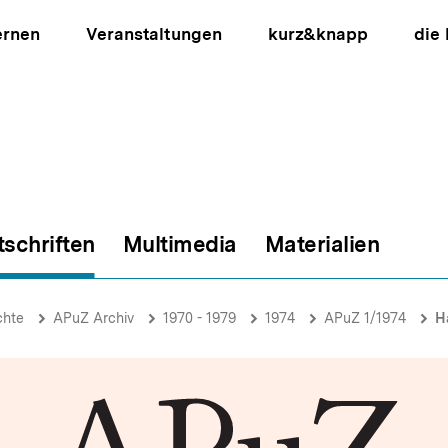
ernen
Veranstaltungen
kurz&knapp
die
tschriften
Multimedia
Materialien
ion
chte
APuZ Archiv
1970 - 1979
1974
APuZ 1/1974
H