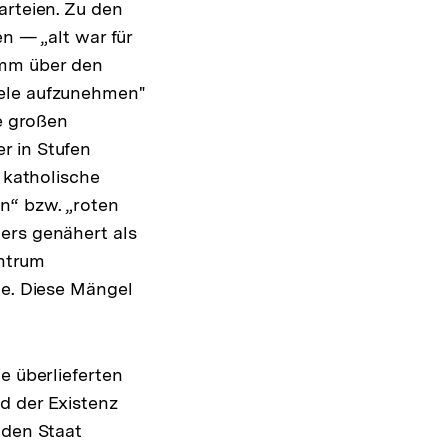
arteien. Zu den
n — „alt war für
ramm über den
iele aufzunehmen"
ie großen
r in Stufen
katholische
n“ bzw. „roten
ung
ers genähert als
entrum
e
le. Diese Mängel
e überlieferten
d der Existenz
 den Staat