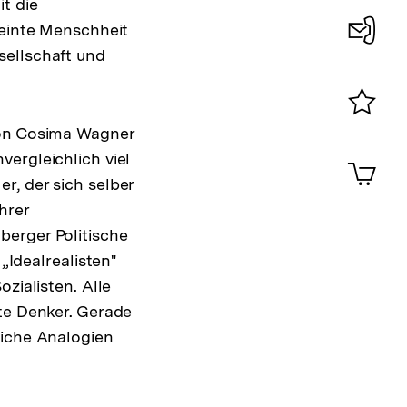
t die
eeinte Menschheit
sellschaft und
Konta
0
Merklist
von Cosima Wagner
ansehen
0
vergleichlich viel
Artik
im
r, der sich selber
Shop-
hrer
Warenko
üttenberger Politische
ansehen
einen „Idealrealisten"
zialisten. Alle
rte Denker. Gerade
liche Analogien