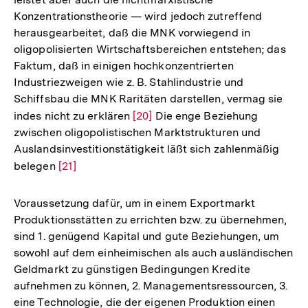
Konzentrationstheorie — wird jedoch zutreffend
herausgearbeitet, daß die MNK vorwiegend in
oligopolisierten Wirtschaftsbereichen entstehen; das
Faktum, daß in einigen hochkonzentrierten
Industriezweigen wie z. B. Stahlindustrie und
Schiffsbau die MNK Raritäten darstellen, vermag sie
indes nicht zu erklären
Zur
[20]
Die enge Beziehung
zwischen oligopolistischen Marktstrukturen und
Auflösung
Auslandsinvestitionstätigkeit läßt sich zahlenmäßig
der
belegen
Zur
[21]
Fußnote
Auflösung
der
Voraussetzung dafür, um in einem Exportmarkt
Fußnote
Produktionsstätten zu errichten bzw. zu übernehmen,
sind 1. genügend Kapital und gute Beziehungen, um
sowohl auf dem einheimischen als auch ausländischen
Geldmarkt zu günstigen Bedingungen Kredite
aufnehmen zu können, 2. Managementsressourcen, 3.
eine Technologie, die der eigenen Produktion einen