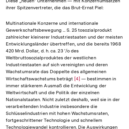
Diese „neuen" Unternehmen — mit Konzernumsätzen
Fußnote
ihrer Spitzenvertreter, die das Brut-Ernst Piel:
Multinationale Konzerne und internationale
Gewerkschaftsbewegung ... S. 25 tosozialprodukt
zahlreicher kleinerer Industriestaaten und der meisten
Entwicklungsländer übertreffen, und die bereits 1968
420 Mrd. Dollar, d. h. ca. 23 ’/o des
Weltbruttosozialproduktes der westlichen
Industriestaaten auf sich vereinigten und deren
Wachstumsrate das Doppelte des allgemeinen
Wirtschaftswachstums beträgt
Zur
[4]
— bestimmen in
immer stärkerem Ausmaß die Entwicklung der
Auflösung
Weltwirtschaft und die Politik der einzelnen
der
Nationalstaaten. Nicht zuletzt deshalb, weil sie in der
Fußnote
verarbeitenden Industrie insbesondere die
Schlüsselindustrien mit hohen Wachstumsraten,
fortgeschrittener Technologie und schnellem
Technologiewandel kontrollieren. Die Auswirkungen