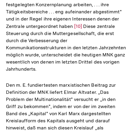
festgelegten Konzernplanung arbeiten, . . . ihre
Fußnote
Tätigkeitsbereiche . . . eng aufeinander abgestimmt"
und in der Regel ihre eigenen Interessen denen der
Zentrale untergeordnet haben
Zur
[10]
Diese zentrale
Steuerung durch die Muttergesellschaft, die erst
Auflösung
durch die Verbesserung der
der
Kommunikationsstrukturen in den letzten Jahrzehnten
Fußnote
möglich wurde, unterscheidet die heutigen MNK ganz
wesentlich von denen im letzten Drittel des vorigen
Jahrhunderts.
Den m. E. fundiertesten marxistischen Beitrag zur
Definition der MNK liefert Elmar Altvater. „Das
Problem der Multinationalität" versucht er „in den
Griff zu bekommen", indem er von der im zweiten
Band des „Kapital" von Karl Marx dargestellten
Kreislaufform des Kapitals ausgeht und darauf
hinweist, daß man sich diesen Kreislauf „als