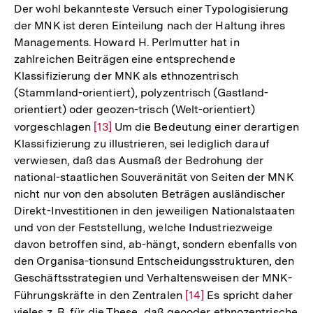
der
Der wohl bekannteste Versuch einer Typologisierung
Fußnote
der MNK ist deren Einteilung nach der Haltung ihres
Managements. Howard H. Perlmutter hat in
zahlreichen Beiträgen eine entsprechende
Klassifizierung der MNK als ethnozentrisch
(Stammland-orientiert), polyzentrisch (Gastland-
orientiert) oder geozen-trisch (Welt-orientiert)
vorgeschlagen
Zur
[13]
Um die Bedeutung einer derartigen
Klassifizierung zu illustrieren, sei lediglich darauf
Auflösung
verwiesen, daß das Ausmaß der Bedrohung der
der
national-staatlichen Souveränität von Seiten der MNK
Fußnote
nicht nur von den absoluten Beträgen ausländischer
Direkt-Investitionen in den jeweiligen Nationalstaaten
und von der Feststellung, welche Industriezweige
davon betroffen sind, ab-hängt, sondern ebenfalls von
den Organisa-tionsund Entscheidungsstrukturen, den
Geschäftsstrategien und Verhaltensweisen der MNK-
Führungskräfte in den Zentralen
Zur
[14]
Es spricht daher
vieles z. B. für die These, daß geooder ethnozentrische
Auflösung