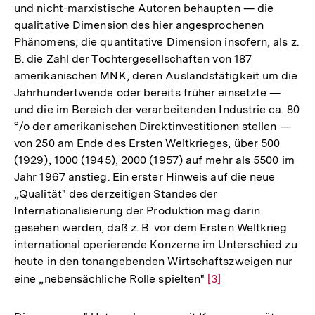
und nicht-marxistische Autoren behaupten — die
Fußnote
qualitative Dimension des hier angesprochenen
Phänomens; die quantitative Dimension insofern, als z.
B. die Zahl der Tochtergesellschaften von 187
amerikanischen MNK, deren Auslandstätigkeit um die
Jahrhundertwende oder bereits früher einsetzte —
und die im Bereich der verarbeitenden Industrie ca. 80
°/o der amerikanischen Direktinvestitionen stellen —
von 250 am Ende des Ersten Weltkrieges, über 500
(1929), 1000 (1945), 2000 (1957) auf mehr als 5500 im
Jahr 1967 anstieg. Ein erster Hinweis auf die neue
„Qualität" des derzeitigen Standes der
Internationalisierung der Produktion mag darin
gesehen werden, daß z. B. vor dem Ersten Weltkrieg
international operierende Konzerne im Unterschied zu
heute in den tonangebenden Wirtschaftszweigen nur
eine „nebensächliche Rolle spielten"
Zur
[3]
Auflösung
der