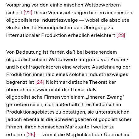
Vorsprung vor den einheimischen Wettbewerbern
sichert
Zur
[22]
Diese Voraussetzungen bieten am ehesten
oligopolisierte Industriezweige — wobei die absolute
Auflösung
Größe der Teil-monopolisten den Übergang zu
der
internationaler Produktion erheblich erleichtert
Zur
[23]
Fußnote
Auflösun
der
Von Bedeutung ist ferner, daß bei bestehendem
Fußnote
oligopolistischem Wettbewerb aufgrund von Kosten-
und Nachfragefaktoren eine weitere Ausdehnung der
Produktion innerhalb eines solchen Industriezweiges
begrenzt ist
Zur
[24]
Nichtmarxistische Theoretiker
übernehmen zwar nicht die These, daß
Auflösung
oligopolistische Firmen von einem „inneren Zwang"
der
getrieben seien, sich außerhalb ihres historischen
Fußnote
Produktionsgebietes zu betätigen, sie unterstreichen
jedoch ebenfalls die Schwierigkeiten oligopolistischer
Firmen, ihren heimischen Marktanteil weiter zu
erhöhen
Zur
[25]
— zumal die Möglichkeit der Übernahme