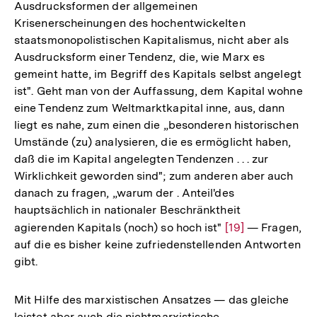
Ausdrucksformen der allgemeinen
Krisenerscheinungen des hochentwickelten
staatsmonopolistischen Kapitalismus, nicht aber als
Ausdrucksform einer Tendenz, die, wie Marx es
gemeint hatte, im Begriff des Kapitals selbst angelegt
ist". Geht man von der Auffassung, dem Kapital wohne
eine Tendenz zum Weltmarktkapital inne, aus, dann
liegt es nahe, zum einen die „besonderen historischen
Umstände (zu) analysieren, die es ermöglicht haben,
daß die im Kapital angelegten Tendenzen . . . zur
Wirklichkeit geworden sind"; zum anderen aber auch
danach zu fragen, „warum der . Anteil'des
hauptsächlich in nationaler Beschränktheit
agierenden Kapitals (noch) so hoch ist"
Zur
[19]
— Fragen,
auf die es bisher keine zufriedenstellenden Antworten
Auflösung
gibt.
der
Fußnote
Mit Hilfe des marxistischen Ansatzes — das gleiche
leistet aber auch die nichtmarxistische