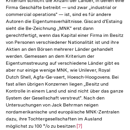
Kriterium schlicht die Anzahl der Länder, in denen eine
Firma Geschäfte betreibt — und zwar „industrial or
commercial operations" — ist, sind es für andere
Autoren die Eigentumsverhältnisse. Giscard d'Estaing
sieht die Be-Zeichnung „MNK" erst dann
gerechtfertigt, wenn das Kapital einer Firma im Besitz
von Personen verschiedener Nationalität ist und ihre
Aktien an den Börsen mehrerer Länder gehandelt
werden. Gemessen an dem Kriterium der
Eigentumsstreuung auf verschiedene Länder gibt es
aber nur einige wenige MNK, wie Unilever, Royal
Dutch Shell, Agfa-Ge-vaert, Hoesch-Hoogovens. Bei
fast allen übrigen Konzernen liegen „Besitz und
Kontrolle in einem Land und sind nicht über das ganze
System der Gesellschaft verstreut". Nach den
Untersuchungen von Jack Behrman neigen
nordamerikanische und europäische MNK-Zentralen
dazu, ihre Tochtergesellschaften im Ausland
möglichst zu 100 °/o zu besitzen
Zur
[7]