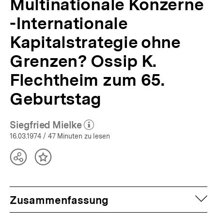
Multinationale Konzerne
-Internationale
Kapitalstrategie ohne
Grenzen? Ossip K.
Flechtheim zum 65.
Geburtstag
Siegfried Mielke
(Mehr zum Autor)
öffnen
16.03.1974
/ 47 Minuten zu lesen
Teilen
Inhalt
Optionen
merken
anzeigen
auf
Zusammenfassung