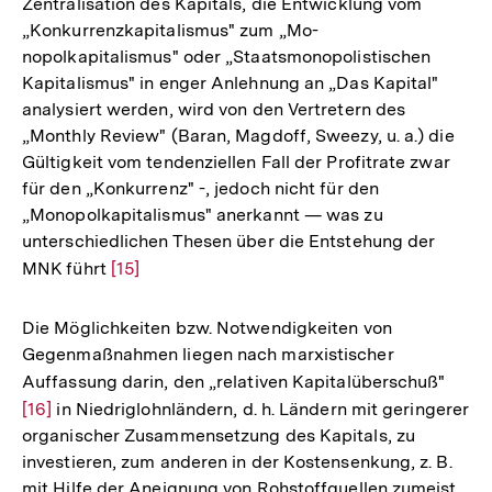
Zentralisation des Kapitals, die Entwicklung vom
„Konkurrenzkapitalismus" zum „Mo-
nopolkapitalismus" oder „Staatsmonopolistischen
Kapitalismus" in enger Anlehnung an „Das Kapital"
analysiert werden, wird von den Vertretern des
„Monthly Review" (Baran, Magdoff, Sweezy, u. a.) die
Gültigkeit vom tendenziellen Fall der Profitrate zwar
für den „Konkurrenz" -, jedoch nicht für den
„Monopolkapitalismus" anerkannt — was zu
unterschiedlichen Thesen über die Entstehung der
MNK führt
Zur
[15]
Auflösung
der
Die Möglichkeiten bzw. Notwendigkeiten von
Fußnote
Gegenmaßnahmen liegen nach marxistischer
Auffassung darin, den „relativen Kapitalüberschuß"
Zur
[16]
in Niedriglohnländern, d. h. Ländern mit geringerer
Aufl
organischer Zusammensetzung des Kapitals, zu
der
investieren, zum anderen in der Kostensenkung, z. B.
Fußn
mit Hilfe der Aneignung von Rohstoffquellen zumeist