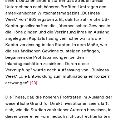
sehen, betonen andere stärker das Streben dieser
Unternehmen nach höheren Profiten. Umfragen des
amerikanischen Wirtschaftsmagazins „Business
Week" von 1963 ergaben z. B., daß für zahlreiche US-
Kapitalgesellschaften die „überseeischen Gewinne in
die Höhe gingen und die Verzinsung ihres im Ausland
angelegten Kapitals häufig viel höher war als die
Kapitalverzinsung in den Staaten. In dem Maße, wie
die ausländischen Gewinne zu steigen anfingen,
begannen die Profitspannungen bei den
Inlandsgeschäften zu sinken... Durch diese
Verknüpfung" wurde nach Auffassung von „Business
Week" „die Entwicklung zum multinationalen Konzern
erzwungen"
Zur
[28]
Auflösung
der
Die These, daß die höheren Profitraten im Ausland der
Fußnote
wesentliche Grund für Direktinvestitionen seien, läßt
sich, wie die Studien zahlreicher Autoren beweisen, in
Zum
dieser generellen Form jedoch nicht aufrechterhalten
Zur
Seite