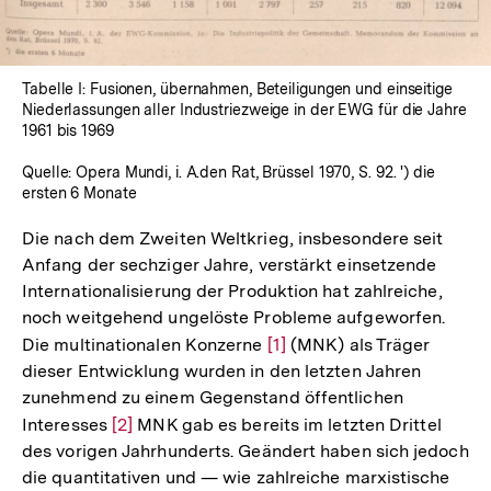
Tabelle I: Fusionen, übernahmen, Beteiligungen und einseitige
Niederlassungen aller Industriezweige in der EWG für die Jahre
1961 bis 1969
Quelle: Opera Mundi, i. A.den Rat, Brüssel 1970, S. 92. ') die
ersten 6 Monate
Die nach dem Zweiten Weltkrieg, insbesondere seit
Anfang der sechziger Jahre, verstärkt einsetzende
Internationalisierung der Produktion hat zahlreiche,
noch weitgehend ungelöste Probleme aufgeworfen.
Die multinationalen Konzerne
Zur
[1]
(MNK) als Träger
dieser Entwicklung wurden in den letzten Jahren
Auflösung
zunehmend zu einem Gegenstand öffentlichen
der
Interesses
Zur
[2]
MNK gab es bereits im letzten Drittel
Fußnote
des vorigen Jahrhunderts. Geändert haben sich jedoch
Auflösung
die quantitativen und — wie zahlreiche marxistische
der