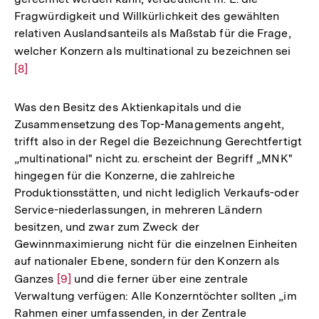
Fragwürdigkeit und Willkürlichkeit des gewählten
relativen Auslandsanteils als Maßstab für die Frage,
welcher Konzern als multinational zu bezeichnen sei
Zur
[8]
Aufl
der
Fußn
Was den Besitz des Aktienkapitals und die
Zusammensetzung des Top-Managements angeht,
trifft also in der Regel die Bezeichnung Gerechtfertigt
„multinational" nicht zu. erscheint der Begriff „MNK"
hingegen für die Konzerne, die zahlreiche
Produktionsstätten, und nicht lediglich Verkaufs-oder
Service-niederlassungen, in mehreren Ländern
besitzen, und zwar zum Zweck der
Gewinnmaximierung nicht für die einzelnen Einheiten
auf nationaler Ebene, sondern für den Konzern als
Ganzes
Zur
[9]
und die ferner über eine zentrale
Verwaltung verfügen: Alle Konzerntöchter sollten „im
Auflösung
Rahmen einer umfassenden, in der Zentrale
der