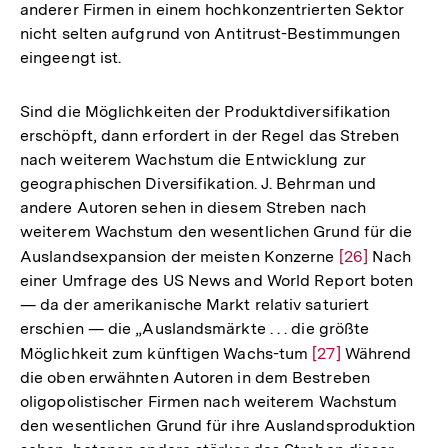
anderer Firmen in einem hochkonzentrierten Sektor
Auflösung
nicht selten aufgrund von Antitrust-Bestimmungen
der
eingeengt ist.
Fußnote
Sind die Möglichkeiten der Produktdiversifikation
erschöpft, dann erfordert in der Regel das Streben
nach weiterem Wachstum die Entwicklung zur
geographischen Diversifikation. J. Behrman und
andere Autoren sehen in diesem Streben nach
weiterem Wachstum den wesentlichen Grund für die
Auslandsexpansion der meisten Konzerne
Zur
[26]
Nach
einer Umfrage des US News and World Report boten
Auflösung
— da der amerikanische Markt relativ saturiert
der
erschien — die „Auslandsmärkte . . . die größte
Fußnote
Möglichkeit zum künftigen Wachs-tum
Zur
[27]
Während
die oben erwähnten Autoren in dem Bestreben
Auflösung
oligopolistischer Firmen nach weiterem Wachstum
der
den wesentlichen Grund für ihre Auslandsproduktion
Fußnote