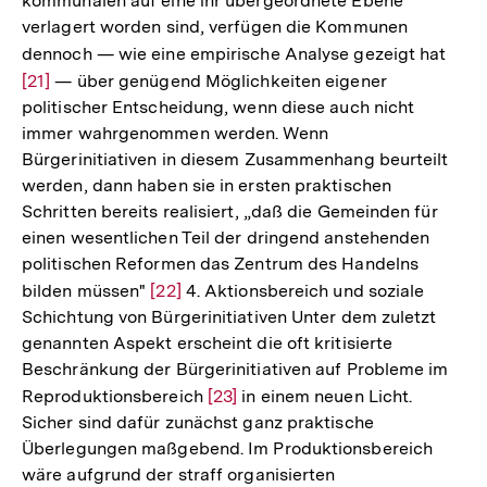
kommunalen auf eine ihr übergeordnete Ebene
Fußnote
verlagert worden sind, verfügen die Kommunen
dennoch — wie eine empirische Analyse gezeigt hat
Zur
[21]
— über genügend Möglichkeiten eigener
Aufl
politischer Entscheidung, wenn diese auch nicht
der
immer wahrgenommen werden. Wenn
Fußn
Bürgerinitiativen in diesem Zusammenhang beurteilt
werden, dann haben sie in ersten praktischen
Schritten bereits realisiert, „daß die Gemeinden für
einen wesentlichen Teil der dringend anstehenden
politischen Reformen das Zentrum des Handelns
bilden müssen"
Zur
[22]
4. Aktionsbereich und soziale
Schichtung von Bürgerinitiativen Unter dem zuletzt
Auflösung
genannten Aspekt erscheint die oft kritisierte
der
Beschränkung der Bürgerinitiativen auf Probleme im
Fußnote
Reproduktionsbereich
Zur
[23]
in einem neuen Licht.
Sicher sind dafür zunächst ganz praktische
Auflösung
Überlegungen maßgebend. Im Produktionsbereich
der
wäre aufgrund der straff organisierten
Fußnote