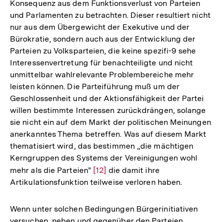
Konsequenz aus dem Funktionsverlust von Parteien
und Parlamenten zu betrachten. Dieser resultiert nicht
nur aus dem Übergewicht der Exekutive und der
Bürokratie, sondern auch aus der Entwicklung der
Parteien zu Volksparteien, die keine spezifi-9 sehe
Interessenvertretung für benachteiligte und nicht
unmittelbar wahlrelevante Problembereiche mehr
leisten können. Die Parteiführung muß um der
Geschlossenheit und der Aktionsfähigkeit der Partei
willen bestimmte Interessen zurückdrängen, solange
sie nicht ein auf dem Markt der politischen Meinungen
anerkanntes Thema betreffen. Was auf diesem Markt
thematisiert wird, das bestimmen „die mächtigen
Kerngruppen des Systems der Vereinigungen wohl
mehr als die Parteien"
Zur
[12]
die damit ihre
Artikulationsfunktion teilweise verloren haben.
Auflösung
der
Fußnote
Wenn unter solchen Bedingungen Bürgerinitiativen
versuchen, neben und gegenüber den Parteien