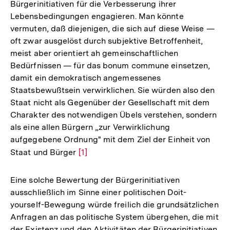
Bürgerinitiativen für die Verbesserung ihrer
Lebensbedingungen engagieren. Man könnte
vermuten, daß diejenigen, die sich auf diese Weise —
oft zwar ausgelöst durch subjektive Betroffenheit,
meist aber orientiert ah gemeinschaftlichen
Bedürfnissen — für das bonum commune einsetzen,
damit ein demokratisch angemessenes
Staatsbewußtsein verwirklichen. Sie würden also den
Staat nicht als Gegenüber der Gesellschaft mit dem
Charakter des notwendigen Übels verstehen, sondern
als eine allen Bürgern „zur Verwirklichung
aufgegebene Ordnung" mit dem Ziel der Einheit von
Staat und Bürger
Zur
[1]
Auflösung
der
Eine solche Bewertung der Bürgerinitiativen
Fußnote
ausschließlich im Sinne einer politischen Doit-
yourself-Bewegung würde freilich die grundsätzlichen
Anfragen an das politische System übergehen, die mit
der Existenz und den Aktivitäten der Bürgerinitiativen