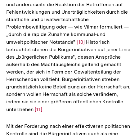
und andererseits die Reaktion der Betroffenen auf
Auflös
Fehlentwicklungen und Unerträglichkeiten durch die
der
staatliche und privatwirtschaftliche
Fußnot
Problembewältigung oder — wie Vilmar formuliert —
„durch die rapide Zunahme kommunal-und
umweltpolitischer Notstände"
Zur
[10]
Historisch
betrachtet stehen die Bürgerinitiativen auf jener Linie
Auflösung
des „bürgerlichen Publikums", dessen Ansprüche
der
außerhalb des Machtausgleichs geltend gemacht
Fußnote
werden, der sich in Form der Gewaltenteilung der
Herrschenden vollzieht. Bürgerinitiativen streben
grundsätzlich keine Beteiligung an der Herrschaft an,
sondern wollen Herrschaft als solche verändern,
indem sie sie einer größeren öffentlichen Kontrolle
unterziehen
Zur
[11]
Auflösung
der
Mit der Forderung nach einer effektiveren politischen
Fußnote
Kontrolle sind die Bürgerinitiativen auch als eine