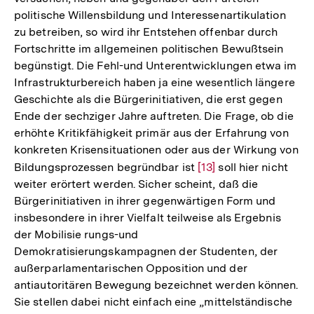
politische Willensbildung und Interessenartikulation
zu betreiben, so wird ihr Entstehen offenbar durch
Fortschritte im allgemeinen politischen Bewußtsein
begünstigt. Die Fehl-und Unterentwicklungen etwa im
Infrastrukturbereich haben ja eine wesentlich längere
Geschichte als die Bürgerinitiativen, die erst gegen
Ende der sechziger Jahre auftreten. Die Frage, ob die
erhöhte Kritikfähigkeit primär aus der Erfahrung von
konkreten Krisensituationen oder aus der Wirkung von
Bildungsprozessen begründbar ist
Zur
[13]
soll hier nicht
weiter erörtert werden. Sicher scheint, daß die
Auflösung
Bürgerinitiativen in ihrer gegenwärtigen Form und
der
insbesondere in ihrer Vielfalt teilweise als Ergebnis
Fußnote
der Mobilisie rungs-und
Demokratisierungskampagnen der Studenten, der
außerparlamentarischen Opposition und der
antiautoritären Bewegung bezeichnet werden können.
Sie stellen dabei nicht einfach eine „mittelständische