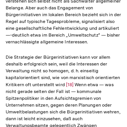
verstehen sich selbst nicht als Sachwalter allgemeiner
Belange. Aber auch das Engagement von
Bürgerinitiativen im lokalen Bereich bezieht sich in der
Regel auf typische Tagesprobleme, signalisiert also
eine gesellschaftliche Fehlentwicklung und artikuliert
—-deutlich etwa im Bereich „Umweltschutz" — bisher
vernachlässigte allgemeine Interessen.
Die Strategie der Bürgerinitiativen kann vor allem
deshalb erfolgreich sein, weil die Interessen der
Verwaltung nicht so homogen, d. h. einseitig
kapitalorientiert sind, wie von marxistisch orientierten
Kritikern oft unterstellt wird
Zur
[18]
Wenn etwa — was
nicht gerade selten der Fall ist — kommunale
Auflösung
Spitzenpolitiker in den Aufsichtsgremien von
der
Unternehmen sitzen, gegen deren Planungen oder
Fußnote
Umweltbelastungen sich die Bürgerinitiativen wehren,
dann ist leicht einzusehen, daß auch
Verwaltungsbeamte gelegentlich Zwängen