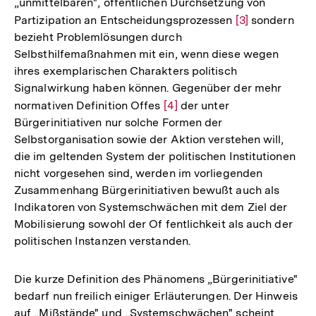
„unmittelbaren", öffentlichen Durchsetzung von
Partizipation an Entscheidungsprozessen
Zur
[3]
sondern
bezieht Problemlösungen durch
Auflösung
Selbsthilfemaßnahmen mit ein, wenn diese wegen
der
ihres exemplarischen Charakters politisch
Fußnote
Signalwirkung haben können. Gegenüber der mehr
normativen Definition Offes
Zur
[4]
der unter
Bürgerinitiativen nur solche Formen der
Auflösung
Selbstorganisation sowie der Aktion verstehen will,
der
die im geltenden System der politischen Institutionen
Fußnote
nicht vorgesehen sind, werden im vorliegenden
Zusammenhang Bürgerinitiativen bewußt auch als
Indikatoren von Systemschwächen mit dem Ziel der
Mobilisierung sowohl der Of fentlichkeit als auch der
politischen Instanzen verstanden.
Die kurze Definition des Phänomens „Bürgerinitiative"
bedarf nun freilich einiger Erläuterungen. Der Hinweis
auf „Mißstände" und „Systemschwächen" scheint