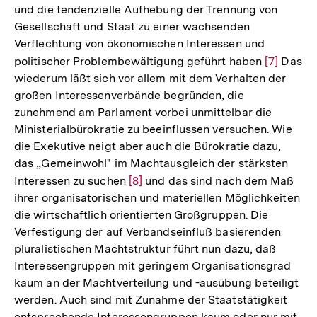
und die tendenzielle Aufhebung der Trennung von
Gesellschaft und Staat zu einer wachsenden
Verflechtung von ökonomischen Interessen und
politischer Problembewältigung geführt haben
Zur
[7]
Das
wiederum läßt sich vor allem mit dem Verhalten der
Auflösun
großen Interessenverbände begründen, die
der
zunehmend am Parlament vorbei unmittelbar die
Fußnote
Ministerialbürokratie zu beeinflussen versuchen. Wie
die Exekutive neigt aber auch die Bürokratie dazu,
das „Gemeinwohl" im Machtausgleich der stärksten
Interessen zu suchen
Zur
[8]
und das sind nach dem Maß
ihrer organisatorischen und materiellen Möglichkeiten
Auflösung
die wirtschaftlich orientierten Großgruppen. Die
der
Verfestigung der auf Verbandseinfluß basierenden
Fußnote
pluralistischen Machtstruktur führt nun dazu, daß
Interessengruppen mit geringem Organisationsgrad
kaum an der Machtverteilung und -ausübung beteiligt
werden. Auch sind mit Zunahme der Staatstätigkeit
entsprechende Interessengruppen kaum oder nur mit