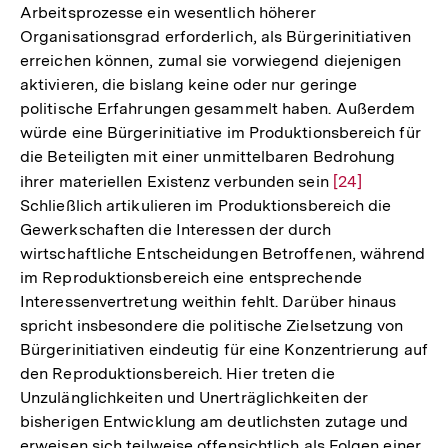
Arbeitsprozesse ein wesentlich höherer
Organisationsgrad erforderlich, als Bürgerinitiativen
erreichen können, zumal sie vorwiegend diejenigen
aktivieren, die bislang keine oder nur geringe
politische Erfahrungen gesammelt haben. Außerdem
würde eine Bürgerinitiative im Produktionsbereich für
die Beteiligten mit einer unmittelbaren Bedrohung
ihrer materiellen Existenz verbunden sein
Zur
[24]
Schließlich artikulieren im Produktionsbereich die
Auflösung
Gewerkschaften die Interessen der durch
der
wirtschaftliche Entscheidungen Betroffenen, während
Fußnote
im Reproduktionsbereich eine entsprechende
Interessenvertretung weithin fehlt. Darüber hinaus
spricht insbesondere die politische Zielsetzung von
Bürgerinitiativen eindeutig für eine Konzentrierung auf
den Reproduktionsbereich. Hier treten die
Unzulänglichkeiten und Unerträglichkeiten der
bisherigen Entwicklung am deutlichsten zutage und
erweisen sich teilweise offensichtlich als Folgen einer