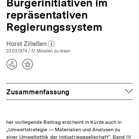
Bürgerinitiativen im
repräsentativen
Regierungssystem
Horst Zilleßen
(Mehr zum Autor)
öffnen
23.03.1974
/ 51 Minuten zu lesen
Teilen
Inhalt
Optionen
merken
anzeigen
auf
Zusammenfassung
her vorliegende Beitrag erscheint in Kürze auch in
„Umweltstrategie — Materialien und Analysen zu
einer Umweltethik der Industriegesellschaft'', Band IV