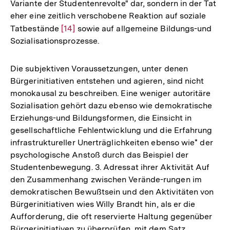
Variante der Studentenrevolte" dar, sondern in der Tat
eher eine zeitlich verschobene Reaktion auf soziale
Tatbestände
Zur
[14]
sowie auf allgemeine Bildungs-und
Sozialisationsprozesse.
Auflösung
der
Fußnote
Die subjektiven Voraussetzungen, unter denen
Bürgerinitiativen entstehen und agieren, sind nicht
monokausal zu beschreiben. Eine weniger autoritäre
Sozialisation gehört dazu ebenso wie demokratische
Erziehungs-und Bildungsformen, die Einsicht in
gesellschaftliche Fehlentwicklung und die Erfahrung
infrastruktureller Unerträglichkeiten ebenso wie* der
psychologische Anstoß durch das Beispiel der
Studentenbewegung. 3. Adressat ihrer Aktivität Auf
den Zusammenhang zwischen Verände-rungen im
demokratischen Bewußtsein und den Aktivitäten von
Bürgerinitiativen wies Willy Brandt hin, als er die
Aufforderung, die oft reservierte Haltung gegenüber
Bürgerinitiativen zu überprüfen, mit dem Satz