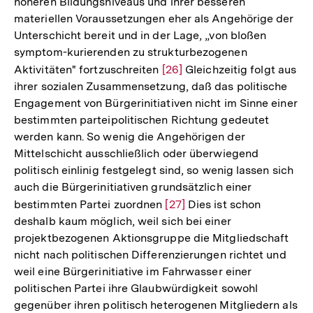
höheren Bildungsniveaus und ihrer besseren
materiellen Voraussetzungen eher als Angehörige der
Unterschicht bereit und in der Lage, „von bloßen
symptom-kurierenden zu strukturbezogenen
Aktivitäten" fortzuschreiten
Zur
[26]
Gleichzeitig folgt aus
ihrer sozialen Zusammensetzung, daß das politische
Auflösung
Engagement von Bürgerinitiativen nicht im Sinne einer
der
bestimmten parteipolitischen Richtung gedeutet
Fußnote
werden kann. So wenig die Angehörigen der
Mittelschicht ausschließlich oder überwiegend
politisch einlinig festgelegt sind, so wenig lassen sich
auch die Bürgerinitiativen grundsätzlich einer
bestimmten Partei zuordnen
Zur
[27]
Dies ist schon
deshalb kaum möglich, weil sich bei einer
Auflösung
projektbezogenen Aktionsgruppe die Mitgliedschaft
der
nicht nach politischen Differenzierungen richtet und
Fußnote
weil eine Bürgerinitiative im Fahrwasser einer
politischen Partei ihre Glaubwürdigkeit sowohl
gegenüber ihren politisch heterogenen Mitgliedern als