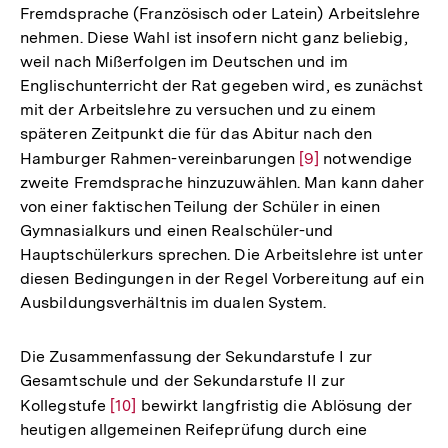
Fremdsprache (Französisch oder Latein) Arbeitslehre
nehmen. Diese Wahl ist insofern nicht ganz beliebig,
weil nach Mißerfolgen im Deutschen und im
Englischunterricht der Rat gegeben wird, es zunächst
mit der Arbeitslehre zu versuchen und zu einem
späteren Zeitpunkt die für das Abitur nach den
Hamburger Rahmen-vereinbarungen
Zur
[9]
notwendige
zweite Fremdsprache hinzuzuwählen. Man kann daher
Auflösung
von einer faktischen Teilung der Schüler in einen
der
Gymnasialkurs und einen Realschüler-und
Fußnote
Hauptschülerkurs sprechen. Die Arbeitslehre ist unter
diesen Bedingungen in der Regel Vorbereitung auf ein
Ausbildungsverhältnis im dualen System.
Die Zusammenfassung der Sekundarstufe I zur
Gesamtschule und der Sekundarstufe II zur
Kollegstufe
Zur
[10]
bewirkt langfristig die Ablösung der
heutigen allgemeinen Reifeprüfung durch eine
Auflösung