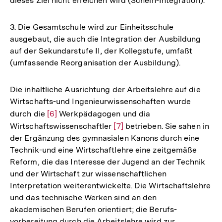
dieses Ziel nicht erreichen wird (Schein-Integration).
3. Die Gesamtschule wird zur Einheitsschule
ausgebaut, die auch die Integration der Ausbildung
auf der Sekundarstufe II, der Kollegstufe, umfaßt
(umfassende Reorganisation der Ausbildung).
Die inhaltliche Ausrichtung der Arbeitslehre auf die
Wirtschafts-und Ingenieurwissenschaften wurde
durch die
Zur
[6]
Werkpädagogen und dia
Wirtschaftswissenschaftler
Auflösung
Zur
[7]
betrieben. Sie sahen in
der Ergänzung des gymnasialen Kanons durch eine
der
Auflösung
Technik-und eine Wirtschaftlehre eine zeitgemäße
Fußnote
der
Reform, die das Interesse der Jugend an der Technik
Fußnote
und der Wirtschaft zur wissenschaftlichen
Interpretation weiterentwickelte. Die Wirtschaftslehre
und das technische Werken sind an den
akademischen Berufen orientiert; die Berufs-
vorbereitung durch die Arbeitslehre wird zur