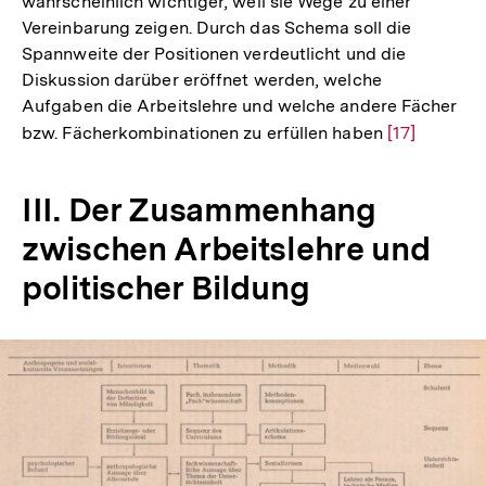
wahrscheinlich wichtiger, weil sie Wege zu einer
Vereinbarung zeigen. Durch das Schema soll die
Spannweite der Positionen verdeutlicht und die
Diskussion darüber eröffnet werden, welche
Aufgaben die Arbeitslehre und welche andere Fächer
bzw. Fächerkombinationen zu erfüllen haben
Zur
[17]
Auflösung
der
III. Der Zusammenhang
Fußnote
zwischen Arbeitslehre und
politischer Bildung
Zum
In
Seite