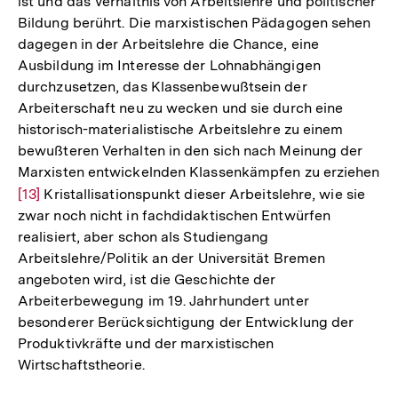
ist und das Verhältnis von Arbeitslehre und politischer
Bildung berührt. Die marxistischen Pädagogen sehen
dagegen in der Arbeitslehre die Chance, eine
Ausbildung im Interesse der Lohnabhängigen
durchzusetzen, das Klassenbewußtsein der
Arbeiterschaft neu zu wecken und sie durch eine
historisch-materialistische Arbeitslehre zu einem
bewußteren Verhalten in den sich nach Meinung der
Marxisten entwickelnden Klassenkämpfen zu erziehen
Zur
[13]
Kristallisationspunkt dieser Arbeitslehre, wie sie
zwar noch nicht in fachdidaktischen Entwürfen
Auflösung
realisiert, aber schon als Studiengang
der
Arbeitslehre/Politik an der Universität Bremen
Fußnote
angeboten wird, ist die Geschichte der
Arbeiterbewegung im 19. Jahrhundert unter
besonderer Berücksichtigung der Entwicklung der
Produktivkräfte und der marxistischen
Wirtschaftstheorie.