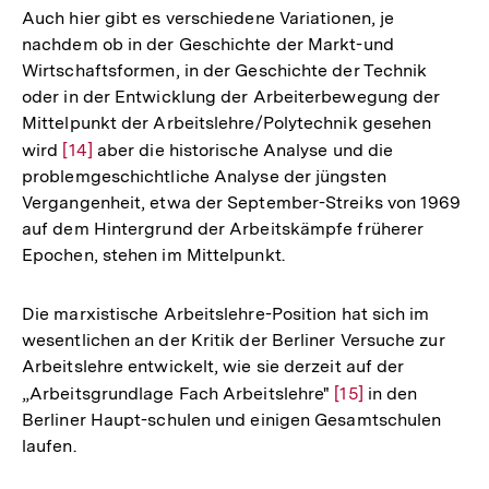
Auch hier gibt es verschiedene Variationen, je
nachdem ob in der Geschichte der Markt-und
Wirtschaftsformen, in der Geschichte der Technik
oder in der Entwicklung der Arbeiterbewegung der
Mittelpunkt der Arbeitslehre/Polytechnik gesehen
wird
Zur
[14]
aber die historische Analyse und die
problemgeschichtliche Analyse der jüngsten
Auflösung
Vergangenheit, etwa der September-Streiks von 1969
der
auf dem Hintergrund der Arbeitskämpfe früherer
Fußnote
Epochen, stehen im Mittelpunkt.
Die marxistische Arbeitslehre-Position hat sich im
wesentlichen an der Kritik der Berliner Versuche zur
Arbeitslehre entwickelt, wie sie derzeit auf der
„Arbeitsgrundlage Fach Arbeitslehre"
Zur
[15]
in den
Berliner Haupt-schulen und einigen Gesamtschulen
Auflösung
laufen.
der
Fußnote