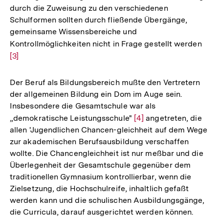
durch die Zuweisung zu den verschiedenen
Schulformen sollten durch fließende Übergänge,
gemeinsame Wissensbereiche und
Kontrollmöglichkeiten nicht in Frage gestellt werden
Zur
[3]
Aufl
der
Fußn
Der Beruf als Bildungsbereich mußte den Vertretern
der allgemeinen Bildung ein Dom im Auge sein.
Insbesondere die Gesamtschule war als
„demokratische Leistungsschule"
Zur
[4]
angetreten, die
allen 'Jugendlichen Chancen-gleichheit auf dem Wege
Auflösung
zur akademischen Berufsausbildung verschaffen
der
wollte. Die Chancengleichheit ist nur meßbar und die
Fußnote
Überlegenheit der Gesamtschule gegenüber dem
traditionellen Gymnasium kontrollierbar, wenn die
Zielsetzung, die Hochschulreife, inhaltlich gefaßt
werden kann und die schulischen Ausbildungsgänge,
die Curricula, darauf ausgerichtet werden können.