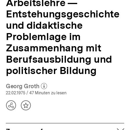
Arbeitslehre —
Entstehungsgeschichte
und didaktische
Problemlage im
Zusammenhang mit
Berufsausbildung und
politischer Bildung
Georg Groth
(Mehr zum Autor)
öffnen
22.02.1975
/ 47 Minuten zu lesen
Teilen
Inhalt
Optionen
merken
anzeigen