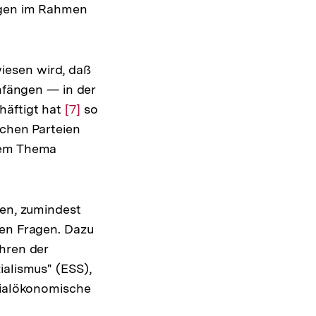
ungen im Rahmen
iesen wird, daß
Anfängen — in der
häftigt hat
Zur
[7]
so
schen Parteien
Auflösung
esem Thema
der
Fußnote
ten, zumindest
hen Fragen. Dazu
hren der
ialismus" (ESS),
ozialökonomische