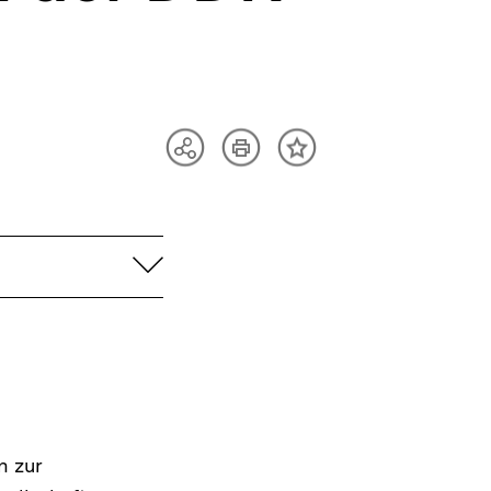
Artikel
Teilen
Inhalt
drucken
Optionen
merken
anzeigen
aufklappen
n zur