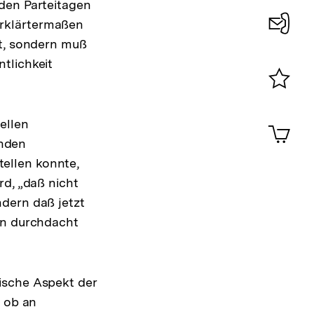
den Parteitagen
 erklärtermaßen
et, sondern muß
Konta
tlichkeit
0
Merklist
ansehen
0
ellen
Artik
im
nden
Shop-
ellen konnte,
Warenko
rd, „daß nicht
ansehen
dern daß jetzt
en durchdacht
ng
ische Aspekt der
e
g ob an