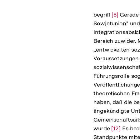
begriff
Zur
[8]
Gerade 
Sowjetunion" und
Auflösung
Integrationsabsic
der
Bereich zuwider. 
Fußnote
„entwickelten soz
Voraussetzungen 
sozialwissenschaf
Führungsrolle so
Veröffentlichunge
theoretischen Fr
haben, daß die be
ängekündigte Unte
Gemeinschaftsarbe
wurde
Zur
[12]
Es bedu
Standpunkte mite
Auflösung