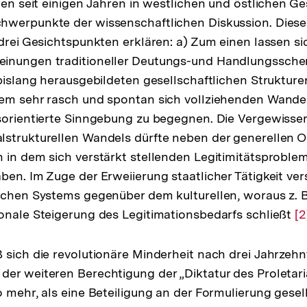
lden seit einigen Jahren in westlichen und östlichen G
hwerpunkte der wissenschaftlichen Diskussion. Die
 drei Gesichtspunkten erklären: a) Zum einen lassen si
inungen traditioneller Deutungs-und Handlungssch
 bislang herausgebildeten gesellschaftlichen Struktur
dem sehr rasch und spontan sich vollziehenden Wande
sorientierte Sinngebung zu begegnen. Die Vergewisse
strukturellen Wandels dürfte neben der generellen O
 in dem sich verstärkt stellenden Legitimitätsprobl
ben. Im Zuge der Erweiierung staatlicher Tätigkeit ver
schen Systems gegenüber dem kulturellen, woraus z. 
onale Steigerung des Legitimationsbedarfs schließt
Z
[2
A
d
 sich die revolutionäre Minderheit nach drei Jahrzeh
F
er weiteren Berechtigung der „Diktatur des Proletari
 mehr, als eine Beteiligung an der Formulierung gesell