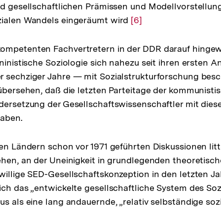
und gesellschaftlichen Prämissen und Modellvorstell
der
zialen Wandels eingeräumt wird
Zur
[6]
Fußnote
Auflösung
der
ompetenten Fachvertretern in der DDR darauf hingew
Fußnote
eninistische Soziologie sich nahezu seit ihren ersten 
 sechziger Jahre — mit Sozialstrukturforschung besc
 übersehen, daß die letzten Parteitage der kommunisti
ndersetzung der Gesellschaftswissenschaftler mit di
haben.
nen Ländern schon vor 1971 geführten Diskussionen lit
ehen, an der Uneinigkeit in grundlegenden theoretisc
willige SED-Gesellschaftskonzeption in den letzten Ja
ich das „entwickelte gesellschaftliche System des Soz
us als eine lang andauernde, „relativ selbständige s