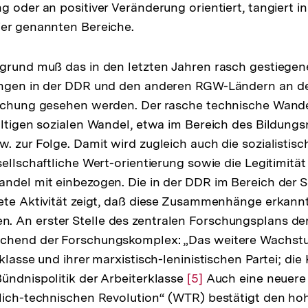
 oder an positiver Veränderung orientiert, tangiert in
ier genannten Bereiche.
grund muß das in den letzten Jahren rasch gestiegene
ungen in der DDR und den anderen RGW-Ländern an d
rschung gesehen werden. Der rasche technische Wande
ältigen sozialen Wandel, etwa im Bereich des Bildungsn
. zur Folge. Damit wird zugleich auch die sozialisti
ellschaftliche Wert-orientierung sowie die Legitimität
ndel mit einbezogen. Die in der DDR im Bereich der So
ete Aktivität zeigt, daß diese Zusammenhänge erkann
 An erster Stelle des zentralen Forschungsplans d
chend der Forschungskomplex: „Das weitere Wachst
klasse und ihrer marxistisch-leninistischen Partei; die
ündnispolitik der Arbeiterklasse
Zur
[5]
Auch eine neuere
lich-technischen Revolution“ (WTR) bestätigt den ho
Auflösung