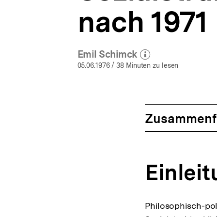
nach 1971
Emil Schimck
(Mehr zum Autor)
öffnen
05.06.1976
/ 38 Minuten zu lesen
Zusammenf
Einlei
Philosophisch-po