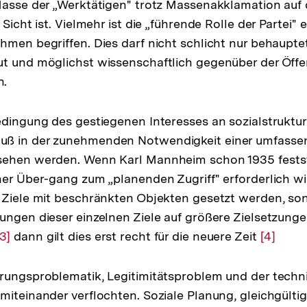
Masse der „Werktätigen" trotz Massenakklamation auf 
 Sicht ist. Vielmehr ist die „führende Rolle der Partei"
hmen begriffen. Dies darf nicht schlicht nur behaupt
t und möglichst wissenschaftlich gegenüber der Öffen
n.
edingung des gestiegenen Interesses an sozialstruktur
uß in der zunehmenden Notwendigkeit einer umfasse
sehen werden. Wenn Karl Mannheim schon 1935 festst
her Über-gang zum „planenden Zugriff" erforderlich wi
 Ziele mit beschränkten Objekten gesetzt werden, son
ungen dieser einzelnen Ziele auf größere Zielsetzung
Zur
[3]
dann gilt dies erst recht für die neuere Zeit
Zur
[4]
Auflösung
Auflösu
der
der
rungsproblematik, Legitimitätsproblem und der techn
Fußnote
Fußnot
miteinander verflochten. Soziale Planung, gleichgülti