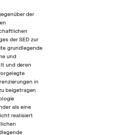
gegenüber der
ren
chaftlichen
ges der SED zur
eite grundlegende
che und
lt und deren
vorgelegte
renzierungen in
azu beigetragen
ologie
nder als eine
cht realisiert
dlichen
ndlegende