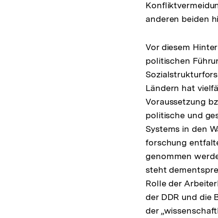
Konfliktvermeidung
anderen beiden h
Vor diesem Hinter
politischen Führ
Sozialstrukturfo
Ländern hat vielf
Voraussetzung bzw
politische und ges
Systems in den Wa
forschung entfalt
genommen werden.
steht dementspre
Rolle der Arbeiter
der DDR und die B
der „wissenschaft