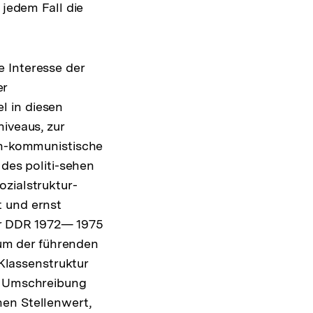
 jedem Fall die
 Interesse der
er
l in diesen
iveaus, zur
sch-kommunistische
 des politi-sehen
zialstruktur-
t und ernst
er DDR 1972— 1975
um der führenden
 Klassenstruktur
 Umschreibung
hen Stellenwert,