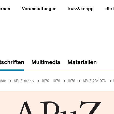
ernen
Veranstaltungen
kurz&knapp
die
tschriften
Multimedia
Materialien
ion
chte
APuZ Archiv
1970 - 1979
1976
APuZ 23/1976