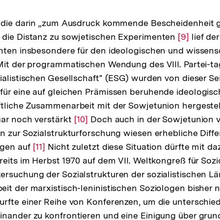
die darin „zum Ausdruck kommende Bescheidenheit 
 die Distanz zu sowjetischen Experimenten
Zur
[9]
lief de
hten insbesondere für den ideologischen und wissens
Auflösung
Mit der programmatischen Wendung des VIII. Partei-ta
der
ialistischen Gesellschaft" (ESG) wurden von dieser S
Fußnote
für eine auf gleichen Prämissen beruhende ideologis
tliche Zusammenarbeit mit der Sowjetunion hergestel
gar noch verstärkt
Zur
[10]
Doch auch in der Sowjetunion 
n zur Sozialstrukturforschung wiesen erhebliche Diffe
Auflösung
agen auf
Zur
[11]
Nicht zuletzt diese Situation dürfte mit d
der
reits im Herbst 1970 auf dem VII. Weltkongreß für Sozi
Auflösung
Fußnote
rsuchung der Sozialstrukturen der sozialistischen Lä
der
it der marxistisch-leninistischen Soziologen bisher ni
Fußnote
rfte einer Reihe von Konferenzen, um die unterschie
inander zu konfrontieren und eine Einigung über gru