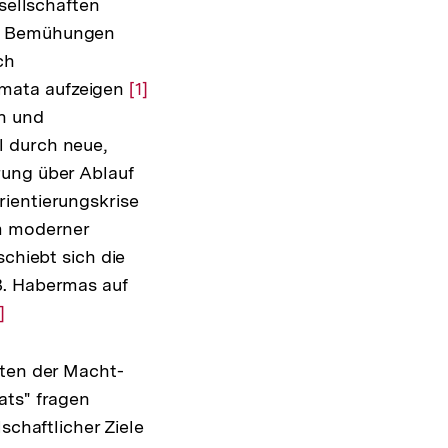
esellschaften
se Bemühungen
ch
emata aufzeigen
Zur
[1]
en und
Auflösung
l durch neue,
der
rung über Ablauf
Fußnote
rientierungskrise
em moderner
schiebt sich die
B. Habermas auf
ur
]
uflösung
er
nten der Macht-
ußnote
ats" fragen
schaftlicher Ziele