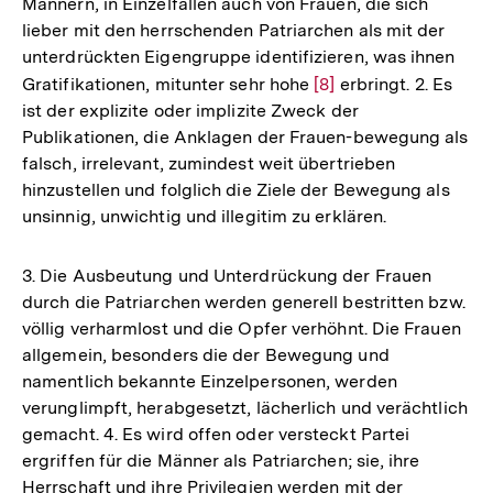
Männern, in Einzelfällen auch von Frauen, die sich
lieber mit den herrschenden Patriarchen als mit der
unterdrückten Eigengruppe identifizieren, was ihnen
Gratifikationen, mitunter sehr hohe
Zur
[8]
erbringt. 2. Es
ist der explizite oder implizite Zweck der
Auflösung
Publikationen, die Anklagen der Frauen-bewegung als
der
falsch, irrelevant, zumindest weit übertrieben
Fußnote
hinzustellen und folglich die Ziele der Bewegung als
unsinnig, unwichtig und illegitim zu erklären.
3. Die Ausbeutung und Unterdrückung der Frauen
durch die Patriarchen werden generell bestritten bzw.
völlig verharmlost und die Opfer verhöhnt. Die Frauen
allgemein, besonders die der Bewegung und
namentlich bekannte Einzelpersonen, werden
verunglimpft, herabgesetzt, lächerlich und verächtlich
gemacht. 4. Es wird offen oder versteckt Partei
ergriffen für die Männer als Patriarchen; sie, ihre
Herrschaft und ihre Privilegien werden mit der