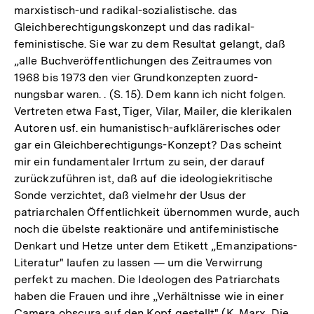
marxistisch-und radikal-sozialistische. das
Gleichberechtigungskonzept und das radikal-
feministische. Sie war zu dem Resultat gelangt, daß
„alle Buchveröffentlichungen des Zeitraumes von
1968 bis 1973 den vier Grundkonzepten zuord-
nungsbar waren. . (S. 15). Dem kann ich nicht folgen.
Vertreten etwa Fast, Tiger, Vilar, Mailer, die klerikalen
Autoren usf. ein humanistisch-aufklärerisches oder
gar ein Gleichberechtigungs-Konzept? Das scheint
mir ein fundamentaler Irrtum zu sein, der darauf
zurückzuführen ist, daß auf die ideologiekritische
Sonde verzichtet, daß vielmehr der Usus der
patriarchalen Öffentlichkeit übernommen wurde, auch
noch die übelste reaktionäre und antifeministische
Denkart und Hetze unter dem Etikett „Emanzipations-
Literatur" laufen zu lassen — um die Verwirrung
perfekt zu machen. Die Ideologen des Patriarchats
haben die Frauen und ihre „Verhältnisse wie in einer
Camera obscura auf den Kopf gestellt" (K. Marx, Die