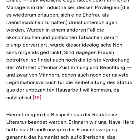
Managers in der Industrie sei, dessen Privilegien (die
es wiederum erlauben, sich eine Ehefrau als
Dienstmädchen zu halten) dreist unterschlagen
werden. Würden in einem anderen Fall die
ökonomischen und politischen Tatsachen derart
plump pervertiert, würde dieser ideologische Non-
sens nirgends gedruckt; Sind dagegen Frauen
betroffen, so findet auch noch die tollste Verdrehung
der Wahrheit offenbar Zustimmung und Beachtung —
und zwar von Männern, denen auch noch der naivste
Legitimationsversuch für die Beibehaltung des Status
quo der unbezahlten Hausarbeit willkommen, da
nützlich ist
Zur
[16]
Auflösung
der
Hiermit mögen die Beispiele aus der Reaktions-
Fußnote
Literatur beendet werden. Erinnern wir uns: Nave-Herz
hatte vier Grundkonzepte der Frauenbewegung
genannt: das humanistisch-aufklärerische, das