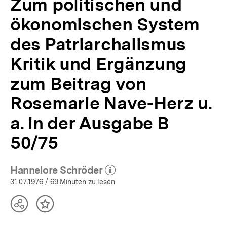
Zum politischen und
in
der
ökonomischen System
Ausgabe
B
des Patriarchalismus
50/75
Kritik und Ergänzung
|
APuZ
zum Beitrag von
31/1976
|
Rosemarie Nave-Herz u.
bpb.de
a. in der Ausgabe B
50/75
Hannelore Schröder
(Mehr zum Autor)
öffnen
31.07.1976
/ 69 Minuten zu lesen
Teilen
Inhalt
Optionen
merken