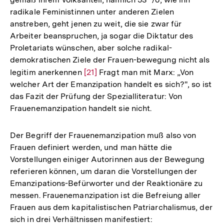
radikale Feministinnen unter anderen Zielen
anstreben, geht jenen zu weit, die sie zwar für
Arbeiter beanspruchen, ja sogar die Diktatur des
Proletariats wünschen, aber solche radikal-
demokratischen Ziele der Frauen-bewegung nicht als
legitim anerkennen
Zur
[21]
Fragt man mit Marx: „Von
welcher Art der Emanzipation handelt es sich?'', so ist
Auflösung
das Fazit der Prüfung der Spezialliteratur: Von
der
Frauenemanzipation handelt sie nicht.
Fußnote
Der Begriff der Frauenemanzipation muß also von
Frauen definiert werden, und man hätte die
Vorstellungen einiger Autorinnen aus der Bewegung
referieren können, um daran die Vorstellungen der
Emanzipations-Befürworter und der Reaktionäre zu
messen. Frauenemanzipation ist die Befreiung aller
Frauen aus dem kapitalistischen Patriarchalismus, der
Zum
sich in drei Verhältnissen manifestiert:
Seite