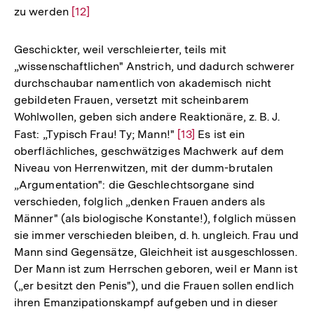
zu werden
Zur
[12]
Auflösung
der
Geschickter, weil verschleierter, teils mit
Fußnote
„wissenschaftlichen" Anstrich, und dadurch schwerer
durchschaubar namentlich von akademisch nicht
gebildeten Frauen, versetzt mit scheinbarem
Wohlwollen, geben sich andere Reaktionäre, z. B. J.
Fast: „Typisch Frau! Ty; Mann!"
Zur
[13]
Es ist ein
oberflächliches, geschwätziges Machwerk auf dem
Auflösung
Niveau von Herrenwitzen, mit der dumm-brutalen
der
„Argumentation": die Geschlechtsorgane sind
Fußnote
verschieden, folglich „denken Frauen anders als
Männer" (als biologische Konstante!), folglich müssen
sie immer verschieden bleiben, d. h. ungleich. Frau und
Mann sind Gegensätze, Gleichheit ist ausgeschlossen.
Der Mann ist zum Herrschen geboren, weil er Mann ist
(„er besitzt den Penis"), und die Frauen sollen endlich
ihren Emanzipationskampf aufgeben und in dieser