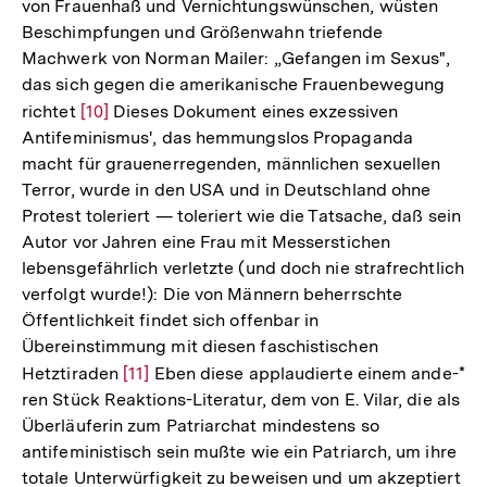
Fußnote
von Frauenhaß und Vernichtungswünschen, wüsten
Beschimpfungen und Größenwahn triefende
Machwerk von Norman Mailer: „Gefangen im Sexus",
das sich gegen die amerikanische Frauenbewegung
richtet
Zur
[10]
Dieses Dokument eines exzessiven
Antifeminismus', das hemmungslos Propaganda
Auflösung
macht für grauenerregenden, männlichen sexuellen
der
Terror, wurde in den USA und in Deutschland ohne
Fußnote
Protest toleriert — toleriert wie die Tatsache, daß sein
Autor vor Jahren eine Frau mit Messerstichen
lebensgefährlich verletzte (und doch nie strafrechtlich
verfolgt wurde!): Die von Männern beherrschte
Öffentlichkeit findet sich offenbar in
Übereinstimmung mit diesen faschistischen
Hetztiraden
Zur
[11]
Eben diese applaudierte einem ande-*
ren Stück Reaktions-Literatur, dem von E. Vilar, die als
Auflösung
Überläuferin zum Patriarchat mindestens so
der
antifeministisch sein mußte wie ein Patriarch, um ihre
Fußnote
totale Unterwürfigkeit zu beweisen und um akzeptiert