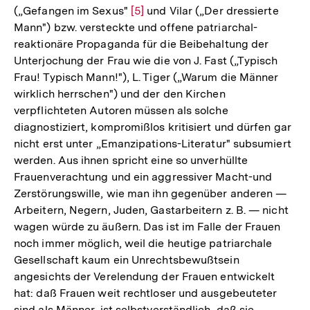
(„Gefangen im Sexus"
Zur
[5]
und Vilar („Der dressierte
Mann") bzw. versteckte und offene patriarchal-
Auflösung
reaktionäre Propaganda für die Beibehaltung der
der
Unterjochung der Frau wie die von J. Fast („Typisch
Fußnote
Frau! Typisch Mann!"), L. Tiger („Warum die Männer
wirklich herrschen") und der den Kirchen
verpflichteten Autoren müssen als solche
diagnostiziert, kompromißlos kritisiert und dürfen gar
nicht erst unter „Emanzipations-Literatur" subsumiert
werden. Aus ihnen spricht eine so unverhüllte
Frauenverachtung und ein aggressiver Macht-und
Zerstörungswille, wie man ihn gegenüber anderen —
Arbeitern, Negern, Juden, Gastarbeitern z. B. — nicht
wagen würde zu äußern. Das ist im Falle der Frauen
noch immer möglich, weil die heutige patriarchale
Gesellschaft kaum ein Unrechtsbewußtsein
angesichts der Verelendung der Frauen entwickelt
hat: daß Frauen weit rechtloser und ausgebeuteter
sind als Männer, ist selbstverständlich, daß sie