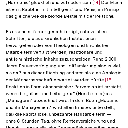
„Harmonie" glücklich und zufrieden sein
Zur
[14]
Der Mann
ist ein „Raubtier mit Intelligenz" und Penis, im Prinzip
Auflösung
das gleiche wie die blonde Bestie mit der Peitsche.
der
Fußnote
Es erscheint ferner gerechtfertigt, nahezu allen
Schriften, die aus kirchlichen Institutionen
hervorgehen öder von Theologen und kirchlichen
Mitarbeitern verfaßt werden, reaktionäre und
antifeministische Inhalte zuzuschreiben. Rund 2 000
Jahre Frauenverfolgung und -diffamierung sind zuviel,
als daß aus dieser Richtung anderes als eine Apologie
der Männerherrschaft erwartet werden dürfte
Zur
[15]
Reaktion in Form ökonomischer Perversion ist erreicht,
Auflösung
wenn die „häusliche Leibeigene" (Horkheimer) als
der
„Managerin" bezeichnet wird. In dem Buch „Madame
Fußnote
und ihr Management" wird allen Ernstes unterstellt,
daß die kapitallose, unbezahlte Hausarbeiterin —
ohne 8-Stunden-Tag, ohne Rentenversicherung und
Urlaub — das weibliche Gegenstück des männlichen