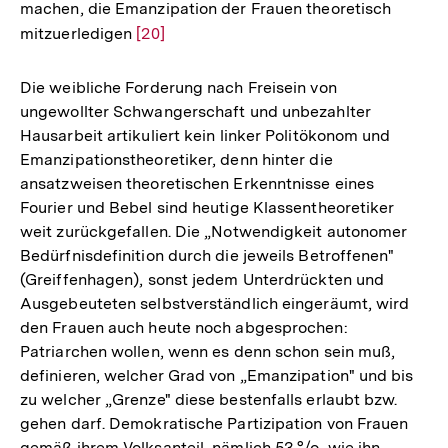
machen, die Emanzipation der Frauen theoretisch
mitzuerledigen
Zur
[20]
Auflösung
der
Die weibliche Forderung nach Freisein von
Fußnote
ungewollter Schwangerschaft und unbezahlter
Hausarbeit artikuliert kein linker Politökonom und
Emanzipationstheoretiker, denn hinter die
ansatzweisen theoretischen Erkenntnisse eines
Fourier und Bebel sind heutige Klassentheoretiker
weit zurückgefallen. Die „Notwendigkeit autonomer
Bedürfnisdefinition durch die jeweils Betroffenen"
(Greiffenhagen), sonst jedem Unterdrückten und
Ausgebeuteten selbstverständlich eingeräumt, wird
den Frauen auch heute noch abgesprochen:
Patriarchen wollen, wenn es denn schon sein muß,
definieren, welcher Grad von „Emanzipation" und bis
zu welcher „Grenze" diese bestenfalls erlaubt bzw.
gehen darf. Demokratische Partizipation von Frauen
gemäß ihrem Volksanteil, nämlich 53 °/o, wie ihn