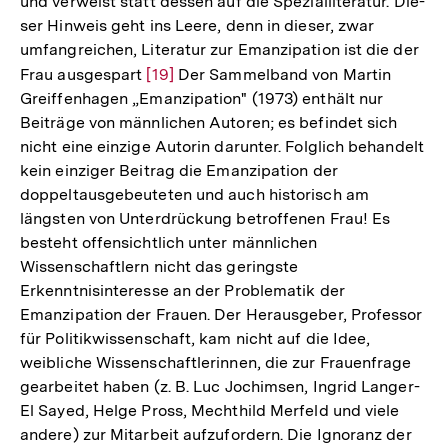
und verweist statt dessen auf die Spezialliteratur. Die-
ser Hinweis geht ins Leere, denn in dieser, zwar
umfangreichen, Literatur zur Emanzipation ist die der
Frau ausgespart
Zur
[19]
Der Sammelband von Martin
Greiffenhagen „Emanzipation" (1973) enthält nur
Auflösung
Beiträge von männlichen Autoren; es befindet sich
der
nicht eine einzige Autorin darunter. Folglich behandelt
Fußnote
kein einziger Beitrag die Emanzipation der
doppeltausgebeuteten und auch historisch am
längsten von Unterdrückung betroffenen Frau! Es
besteht offensichtlich unter männlichen
Wissenschaftlern nicht das geringste
Erkenntnisinteresse an der Problematik der
Emanzipation der Frauen. Der Herausgeber, Professor
für Politikwissenschaft, kam nicht auf die Idee,
weibliche Wissenschaftlerinnen, die zur Frauenfrage
gearbeitet haben (z. B. Luc Jochimsen, Ingrid Langer-
El Sayed, Helge Pross, Mechthild Merfeld und viele
andere) zur Mitarbeit aufzufordern. Die Ignoranz der