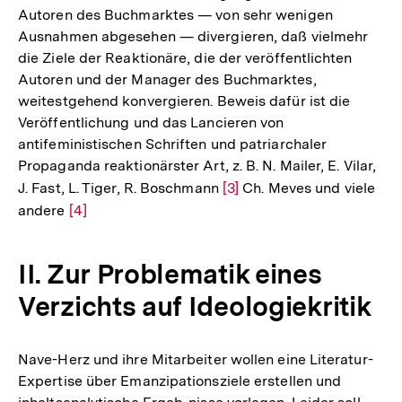
Autoren des Buchmarktes — von sehr wenigen
Ausnahmen abgesehen — divergieren, daß vielmehr
die Ziele der Reaktionäre, die der veröffentlichten
Autoren und der Manager des Buchmarktes,
weitestgehend konvergieren. Beweis dafür ist die
Veröffentlichung und das Lancieren von
antifeministischen Schriften und patriarchaler
Propaganda reaktionärster Art, z. B. N. Mailer, E. Vilar,
J. Fast, L. Tiger, R. Boschmann
Zur
[3]
Ch. Meves und viele
andere
Zur
[4]
Auflösung
Auflösung
der
der
Fußnote
II. Zur Problematik eines
Fußnote
Verzichts auf Ideologiekritik
Nave-Herz und ihre Mitarbeiter wollen eine Literatur-
Expertise über Emanzipationsziele erstellen und