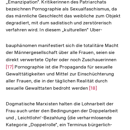
„Emanzipation". Kritikerinnen des Patriarchats
bezeichnen Pornographie als Sexualfaschismus, da
das männliche Geschlecht das weibliche zum Objekt
degradiert, mit dum sadistisch und zerstörerisch
verfahren wird. In diesem „kulturellen" Uber-
bauphänomen manifestiert sich die totalitäre Macht
der Männergesellschaft über alle Frauen, seien sie
direkt verwertete Opfer oder noch Zuschauerinnen
Zur
[17]
Pornographie ist die Propaganda für sexuelle
Auflö
Gewalttätigkeiten und Mittel zur Einschüchterung
der
aller Frauen, die in der täglichen Realität durch
Fußno
sexuelle Gewalttaten bedroht werden
Zur
[18]
Auflösung
der
Dogmatische Marxisten halten die Lohnarbeit der
Fußnote
Frau auch unter den Bedingungen der Doppelarbeit
und , LeichtIohn‘-Bezahlung (die verharmlosende
Kategorie „Doppelrolle", ein Terminus bürgerlich-