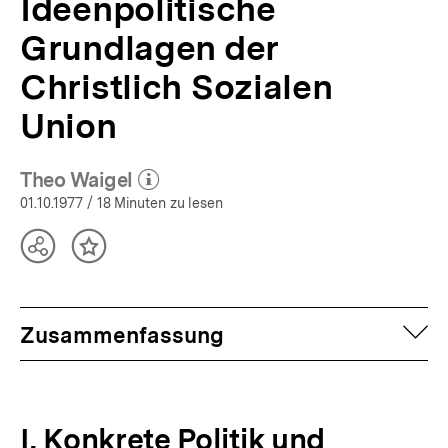
Ideenpolitische
Grundlagen der
Christlich Sozialen
Union
Theo Waigel
(Mehr zum Autor)
öffnen
01.10.1977
/ 18 Minuten zu lesen
Teilen
Inhalt
Optionen
merken
anzeigen
auf
Zusammenfassung
I. Konkrete Politik und