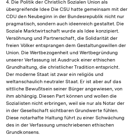
4. Die Politik der Christlich Sozialen Union als
Auflös
übergreifende Idee Die CSU hatte gemeinsam mit der
der
CDU den Neubeginn in der Bundesrepublik nicht nur
Fußnot
pragmatisch, sondern auch ideenreich gestaltet. Die
Soziale Marktwirtschaft wurde als Idee konzipiert.
Versöhnung und Partnerschaft, die Solidarität der
freien Völker entsprangen dem Gestaltungswillen der
Union. Die Wertbezogenheit und Wertbegründung
unserer Verfassung ist Ausdruck einer ethischen
Grundhaltung, die christlicher Tradition entspricht.
Der moderne Staat ist zwar ein religiös und
weltanschaulich neutraler Staat. Er ist aber auf das
sittliche Bewußtsein seiner Bürger angewiesen, von
ihm abhängig. Diesen Part können und wollen die
Sozialisten nicht erbringen, weil sie nur als Notar der
in der Gesellschaft sichtbaren Grundwerte fühlen.
Diese notarhafte Haltung führt zu einer Schwächung
des in der Verfassung umschriebenen ethischen
Grundkonsens.