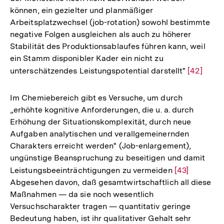
können, ein gezielter und planmäßiger
Arbeitsplatzwechsel (job-rotation) sowohl bestimmte
negative Folgen ausgleichen als auch zu höherer
Stabilität des Produktionsablaufes führen kann, weil
ein Stamm disponibler Kader ein nicht zu
unterschätzendes Leistungspotential darstellt"
Zur
[42]
Auflösun
der
Im Chemiebereich gibt es Versuche, um durch
Fußnote
„erhöhte kognitive Anforderungen, die u. a. durch
Erhöhung der Situationskomplexität, durch neue
Aufgaben analytischen und verallgemeinernden
Charakters erreicht werden" (Job-enlargement),
ungünstige Beanspruchung zu beseitigen und damit
Leistungsbeeinträchtigungen zu vermeiden
Zur
[43]
Abgesehen davon, daß gesamtwirtschaftlich all diese
Auflösung
Maßnahmen — da sie noch wesentlich
der
Versuchscharakter tragen — quantitativ geringe
Fußnote
Bedeutung haben, ist ihr qualitativer Gehalt sehr