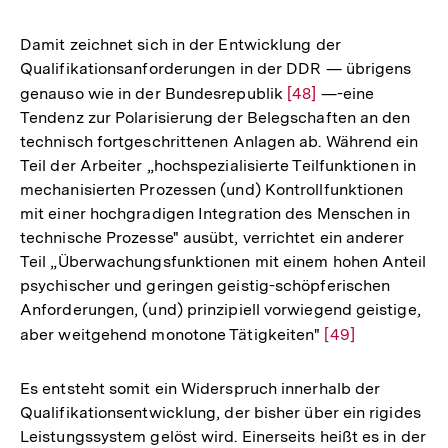
Auflösung
der
Damit zeichnet sich in der Entwicklung der
Fußnote
Qualifikationsanforderungen in der DDR — übrigens
genauso wie in der Bundesrepublik
Zur
[48]
—-eine
Tendenz zur Polarisierung der Belegschaften an den
Auflösung
technisch fortgeschrittenen Anlagen ab. Während ein
der
Teil der Arbeiter „hochspezialisierte Teilfunktionen in
Fußnote
mechanisierten Prozessen (und) Kontrollfunktionen
mit einer hochgradigen Integration des Menschen in
technische Prozesse" ausübt, verrichtet ein anderer
Teil „Überwachungsfunktionen mit einem hohen Anteil
psychischer und geringen geistig-schöpferischen
Anforderungen, (und) prinzipiell vorwiegend geistige,
aber weitgehend monotone Tätigkeiten"
Zur
[49]
Auflösung
der
Es entsteht somit ein Widerspruch innerhalb der
Fußnote
Qualifikationsentwicklung, der bisher über ein rigides
Leistungssystem gelöst wird. Einerseits heißt es in der