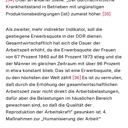
Krankheitsstand in Betrieben mit ungünstigen
der
Produktionsbedingungen (ist) zumeist höher.
Zur
[35]
Fußno
Auflösung
der
Als zweiter, mehr indirekter Indikator, soll die
Fußnote
gestiegene Erwerbsquote in der DDR dienen.
Gesamtwirtschaftlich hat sich die Dauer der
Arbeitszeit erhöht, da die Erwerbsquote der Frauen
von 67 Prozent 1960 auf 84 Prozent 1973 stieg und die
der Männer im gleichen Zeitraum mit über 96 Prozent
in etwa konstant blieb. Das ist eine Erwerbsquote, die
zu den höchsten der Welt zählt
Zur
[36]
Es ist zu vermuten,
daß durch die Erhöhung der gesamtwirtschaftlichen
Auflösung
Arbeitszeit zwar nicht direkt die Arbeitsbelastungen,
der
dafür aber die Belastungen im häuslichen Bereich
Fußnote
gewachsen sind, so daß die Qualität der .
Reproduktion der Arbeitskraft" gesunken ist. 4.
Maßnahmen zur „Humanisierung der Arbeit“