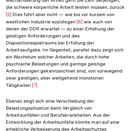
Mechanisierung der Arbeit geht die Zahl derjenigen,
die schwere körperliche Arbeit leisten müssen, zurück
Zur
[5]
Dies führt aber nicht — wie bis vor kurzem von
Auflösung
westlichen Industrie-soziologen
Zur
[6]
wie auch von
denen der DDR erwartet — zu einer Erhöhung der
der
Auflösung
geistigen Anforderungen und des
Fußnote
der
Dispositionsspielraums bei Erfüllung der
Fußnote
Arbeitsaufgabe. Im Gegenteil, parallel dazu zeigt sich
ein Wachstum solcher Arbeiten, die durch hohe
psychische Belastungen und geringe geistige
Anforderungen gekennzeichnet sind, von vorwiegend
zwar geistigen, aber weitgehend monotonen
Tätigkeiten
Zur
[7]
Auflösung
der
Ebenso zeigt sich eine Verschiebung der
Fußnote
Belastungssituation beim Vergleich von
Arbeitsunfällen und Berufskrankheiten. Aus der
Entwicklung der Arbeitsunfälle könnte man auf eine
erhebliche Verbesserung des Arbeitsschutzes