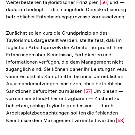
Weiterbestehen tayloristischer Prinzipien
Zur
[56]
und —
dadurch bedingt — die mangelnde Demokratisierung
Auflösung
betrieblicher Entscheidungsprozesse Voraussetzung.
der
Fußnote
Zunächst sollen kurz die Grundprinzipien des
Taylorismus dargestellt werden: stellte fest, daß im
täglichen Arbeitsprozeß die Arbeiter aufgrund ihrer
Erfahrungen über Kenntnisse, Fertigkeiten und
Informationen verfügen, die dem Management nicht
zugänglich sind. Sie können daher ihr Leistungsniveau
variieren und als Kampfmittel bei innerbetrieblichen
Auseinandersetzungen einsetzen, ohne betriebliche
Sanktionen befürchten zu müssen
Zur
[57]
Um diesen —
von seinem Stand-I her untragbaren — Zustand zu
Auflösung
behe-ben, schlug Taylor folgendes vor: — durch
der
Arbeitsplatzbeobachtungen sollten die fehlenden
Fußnote
Kenntnisse dem Management vermittelt werden
Zur
[58]
Auflösu