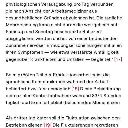
physiologischen Verausgabung pro Tag verbunden,
die nach Ansicht der Arbeitsmediziner aus
gesundheitlichen Gründen abzulehnen ist. Die tägliche
Mehrbelastung kann nicht durch die weitgehend auf
Samstag und Sonntag beschränkte Ruhezeit
ausgeglichen werden und ist von einer bedeutenden
Zunahme nervöser Ermüdungserscheinungen mit allen
ihren Symptomen — wie etwa verstärkte Anfälligkeit
gegenüber Krankheiten und Unfällen — begleitet."
Zur
[17]
Auflö
der
Beim größten Teil der Produktionsarbeiter ist die
Fußno
sprachliche Kommunikation während der Arbeit
behindert bzw. fast unmöglich
Zur
[18]
Diese Behinderung
der sozialen Kontaktaufnahme während 83/4 Stunden
Auflösung
täglich dürfte ein erheblich belastendes Moment sein.
der
Fußnote
Als dritter Indikator soll die Fluktuation zwischen den
Betrieben dienen
Zur
[19]
Die Fluktuierenden rekrutieren