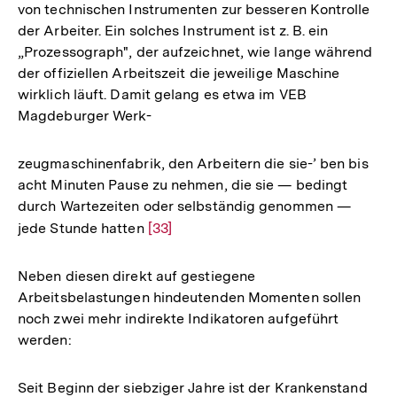
von technischen Instrumenten zur besseren Kontrolle
Auflösung
Fußnote
der Arbeiter. Ein solches Instrument ist z. B. ein
der
„Prozessograph", der aufzeichnet, wie lange während
Fußnote
der offiziellen Arbeitszeit die jeweilige Maschine
wirklich läuft. Damit gelang es etwa im VEB
Magdeburger Werk-
zeugmaschinenfabrik, den Arbeitern die sie-’ ben bis
acht Minuten Pause zu nehmen, die sie — bedingt
durch Wartezeiten oder selbständig genommen —
jede Stunde hatten
Zur
[33]
Auflösung
der
Neben diesen direkt auf gestiegene
Fußnote
Arbeitsbelastungen hindeutenden Momenten sollen
noch zwei mehr indirekte Indikatoren aufgeführt
werden:
Seit Beginn der siebziger Jahre ist der Krankenstand