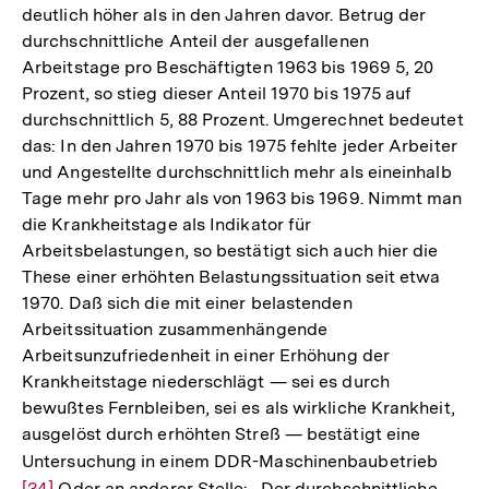
deutlich höher als in den Jahren davor. Betrug der
durchschnittliche Anteil der ausgefallenen
Arbeitstage pro Beschäftigten 1963 bis 1969 5, 20
Prozent, so stieg dieser Anteil 1970 bis 1975 auf
durchschnittlich 5, 88 Prozent. Umgerechnet bedeutet
das: In den Jahren 1970 bis 1975 fehlte jeder Arbeiter
und Angestellte durchschnittlich mehr als eineinhalb
Tage mehr pro Jahr als von 1963 bis 1969. Nimmt man
die Krankheitstage als Indikator für
Arbeitsbelastungen, so bestätigt sich auch hier die
These einer erhöhten Belastungssituation seit etwa
1970. Daß sich die mit einer belastenden
Arbeitssituation zusammenhängende
Arbeitsunzufriedenheit in einer Erhöhung der
Krankheitstage niederschlägt — sei es durch
bewußtes Fernbleiben, sei es als wirkliche Krankheit,
ausgelöst durch erhöhten Streß — bestätigt eine
Untersuchung in einem DDR-Maschinenbaubetrieb
Zur
[34]
Oder an anderer Stelle: „Der durchschnittliche
Auflö