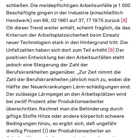
schließen. Die meldepflichtigen Arbeitsunfälle je 1 000
Beschäftigte gingen in der Industrie (einschließlich
Handwerk) von 66, 02 1961 auf 37, 17 1975 zurück
Zur
[8]
Ob dieser Trend weiter anhält, scheint fraglich, da das
Auflös
Kriterium der Arbeitsplatzsicherheit beim Einsatz
der
neuer Technologien stark in den Hintergrund tritt. Die
Fußno
Unfallzahlen haben sich dort zum Teil erhöht
Zur
[9]
Der
positiven Entwicklung bei den Arbeitsunfällen steht
Auflösung
jedoch eine Steigerung der Zahl der
der
Berufskrankheiten gegenüber. „Zur Zeit nimmt die
Fußnote
Zahl der Berufskrankheiten jährlich noch zu, wobei die
Hälfte der Neuerkrankungen Lärm-schädigungen sind.
Der zulässige Lärmpegel an den Arbeitsplätzen wird
bei zwölf Prozent aller Produktionsarbeiter
überschritten. Rechnet man die Behinderung durch
giftige Stoffe Hitze oder andere körperlich schwere
Bedingungen hinzu, so ergibt sich, daß ungefähr
dreißig Prozent (I) der Produktionsarbeiter an