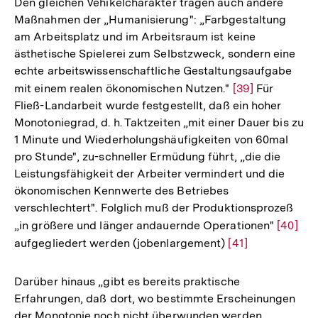
Den gleichen Vehikelcharakter tragen auch andere
Fußnote
Maßnahmen der „Humanisierung": „Farbgestaltung
am Arbeitsplatz und im Arbeitsraum ist keine
ästhetische Spielerei zum Selbstzweck, sondern eine
echte arbeitswissenschaftliche Gestaltungsaufgabe
mit einem realen ökonomischen Nutzen."
Zur
[39]
Für
Fließ-Landarbeit wurde festgestellt, daß ein hoher
Auflösung
Monotoniegrad, d. h. Taktzeiten „mit einer Dauer bis zu
der
1 Minute und Wiederholungshäufigkeiten von 60mal
Fußnote
pro Stunde", zu-schneller Ermüdung führt, „die die
Leistungsfähigkeit der Arbeiter vermindert und die
ökonomischen Kennwerte des Betriebes
verschlechtert". Folglich muß der Produktionsprozeß
„in größere und länger andauernde Operationen"
Zur
[40]
aufgegliedert werden (jobenlargement)
Zur
[41]
Auflös
Auflösung
der
der
Fußnot
Darüber hinaus „gibt es bereits praktische
Fußnote
Erfahrungen, daß dort, wo bestimmte Erscheinungen
der Monotonie noch nicht überwunden werden