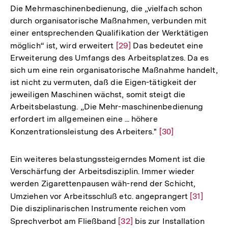
der
Die Mehrmaschinenbedienung, die „vielfach schon
Fußnote
durch organisatorische Maßnahmen, verbunden mit
einer entsprechenden Qualifikation der Werktätigen
möglich“ ist, wird erweitert
Zur
[29]
Das bedeutet eine
Erweiterung des Umfangs des Arbeitsplatzes. Da es
Auflösung
sich um eine rein organisatorische Maßnahme handelt,
der
ist nicht zu vermuten, daß die Eigen-tätigkeit der
Fußnote
jeweiligen Maschinen wächst, somit steigt die
Arbeitsbelastung. „Die Mehr-maschinenbedienung
erfordert im allgemeinen eine ... höhere
Konzentrationsleistung des Arbeiters."
Zur
[30]
Auflösung
der
Ein weiteres belastungssteigerndes Moment ist die
Fußnote
Verschärfung der Arbeitsdisziplin. Immer wieder
werden Zigarettenpausen wäh-rend der Schicht,
Umziehen vor Arbeitsschluß etc. angeprangert
Zur
[31]
Die disziplinarischen Instrumente reichen vom
Auflösun
Sprechverbot am Fließband
Zur
[32]
bis zur Installation
der