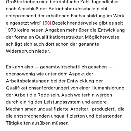
Großbetrieben eine beträchtliche Zahl Jugendlicher
der
nach Abschluß der Betriebsberufsschule nicht
Fußnot
entsprechend der erhaltenen Fachausbildung im Werk
eingesetzt wird"
Zur
[53]
Bezeichnenderweise gibt es seit
1970 keine neuen Angaben mehr über die Entwicklung
Auflösung
der formalen Qualifikationsstruktur. Möglicherweise
der
schlägt sich auch dort schon der genannte
Fußnote
Widerspruch nieder.
Es kann also — gesamtwirtschaftlich gesehen —
ebensowenig wie unter dem Aspekt der
Arbeitsbelastungen bei der Entwicklung der
Qualifikationsanforderungeri von einer Humanisierung
der Arbeit die Rede sein. Auch weiterhin werden
durch ein rigides Leistungssystem und andere
Mechanismen unqualifizierte Arbeiter . produziert', die
die entsprechenden unqualifizierten und belastenden
Tätigkeiten ausüben müssen.