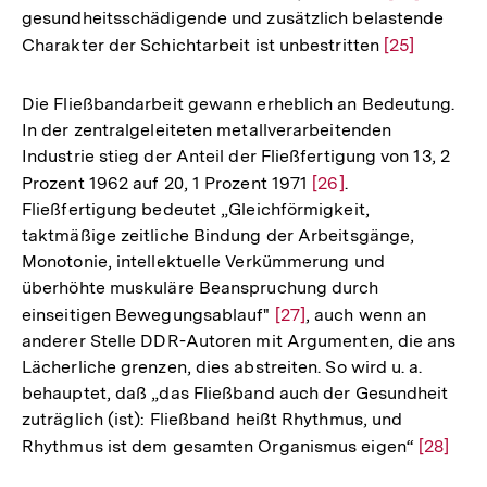
gesundheitsschädigende und zusätzlich belastende
Auflösung
Charakter der Schichtarbeit ist unbestritten
Zur
[25]
der
Auflösung
Fußnote
der
Die Fließbandarbeit gewann erheblich an Bedeutung.
Fußnote
In der zentralgeleiteten metallverarbeitenden
Industrie stieg der Anteil der Fließfertigung von 13, 2
Prozent 1962 auf 20, 1 Prozent 1971
Zur
[26]
.
Fließfertigung bedeutet „Gleichförmigkeit,
Auflösung
taktmäßige zeitliche Bindung der Arbeitsgänge,
der
Monotonie, intellektuelle Verkümmerung und
Fußnote
überhöhte muskuläre Beanspruchung durch
einseitigen Bewegungsablauf"
Zur
[27]
, auch wenn an
anderer Stelle DDR-Autoren mit Argumenten, die ans
Auflösung
Lächerliche grenzen, dies abstreiten. So wird u. a.
der
behauptet, daß „das Fließband auch der Gesundheit
Fußnote
zuträglich (ist): Fließband heißt Rhythmus, und
Rhythmus ist dem gesamten Organismus eigen“
Zur
[28]
Auflösu