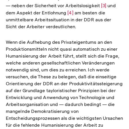
— neben der Sicherheit vor Arbeitslosigkeit
Zur
[3]
und
Fußnote
dem Aspekt der Entlohnung
Zur
[4]
am besten die
Auflösung
unmittelbare Arbeitssituation in der DDR aus der
Auflösung
der
Sicht der Arbeiter verdeutlichen.
der
Fußnote
Fußnote
Wenn die Aufhebung des Privateigentums an den
Produktionsmitteln nicht quasi automatisch zu einer
Humanisierung der Arbeit führt, stellt sich die Frage,
welche anderen gesellschaftlichen Veränderungen
notwendig sind, um dies zu erreichen. Ich werde
versuchen, die These zu belegen, daß die einseitige
Orientierung der DDR an der Produktivitätssteigerung
auf der Grundlage tayloristischer Prinzipien bei der
Entwicklung und Anwendung von Technologie und
Arbeitsorganisation und — dadurch bedingt — die
mangelnde Demokratisierung von
Entscheidungsprozessen als die wichtigsten Ursachen
für die fehlende Humanisierung der Arbeit zu