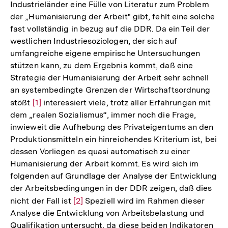
Industrieländer eine Fülle von Literatur zum Problem
der „Humanisierung der Arbeit" gibt, fehlt eine solche
fast vollständig in bezug auf die DDR. Da ein Teil der
westlichen Industriesoziologen, der sich auf
umfangreiche eigene empirische Untersuchungen
stützen kann, zu dem Ergebnis kommt, daß eine
Strategie der Humanisierung der Arbeit sehr schnell
an systembedingte Grenzen der Wirtschaftsordnung
stößt
Zur
[1]
interessiert viele, trotz aller Erfahrungen mit
dem „realen Sozialismus“, immer noch die Frage,
Auflösung
inwieweit die Aufhebung des Privateigentums an den
der
Produktionsmitteln ein hinreichendes Kriterium ist, bei
Fußnote
dessen Vorliegen es quasi automatisch zu einer
Humanisierung der Arbeit kommt. Es wird sich im
folgenden auf Grundlage der Analyse der Entwicklung
der Arbeitsbedingungen in der DDR zeigen, daß dies
nicht der Fall ist
Zur
[2]
Speziell wird im Rahmen dieser
Analyse die Entwicklung von Arbeitsbelastung und
Auflösung
Qualifikation untersucht, da diese beiden Indikatoren
der