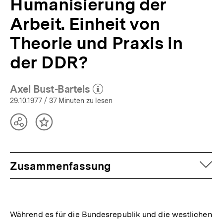
Humanisierung der
Arbeit. Einheit von
Theorie und Praxis in
der DDR?
Axel Bust-Bartels
(Mehr zum Autor)
öffnen
29.10.1977
/ 37 Minuten zu lesen
Teilen
Inhalt
Optionen
merken
anzeigen
auf
Zusammenfassung
Während es für die Bundesrepublik und die westlichen