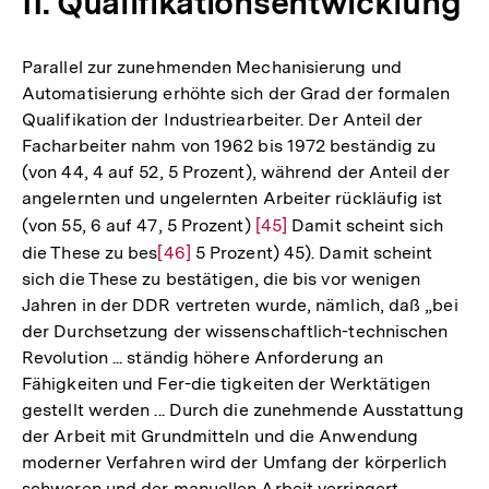
II. Qualifikationsentwicklung
Parallel zur zunehmenden Mechanisierung und
Automatisierung erhöhte sich der Grad der formalen
Qualifikation der Industriearbeiter. Der Anteil der
Facharbeiter nahm von 1962 bis 1972 beständig zu
(von 44, 4 auf 52, 5 Prozent), während der Anteil der
angelernten und ungelernten Arbeiter rückläufig ist
(von 55, 6 auf 47, 5 Prozent)
Zur
[45]
Damit scheint sich
die These zu bes
Zur
[46]
5 Prozent) 45). Damit scheint
Auflösung
sich die These zu bestätigen, die bis vor wenigen
Auflösung
der
Jahren in der DDR vertreten wurde, nämlich, daß „bei
der
Fußnote
der Durchsetzung der wissenschaftlich-technischen
Fußnote
Revolution ... ständig höhere Anforderung an
Fähigkeiten und Fer-die tigkeiten der Werktätigen
gestellt werden ... Durch die zunehmende Ausstattung
der Arbeit mit Grundmitteln und die Anwendung
moderner Verfahren wird der Umfang der körperlich
schweren und der manuellen Arbeit verringert,