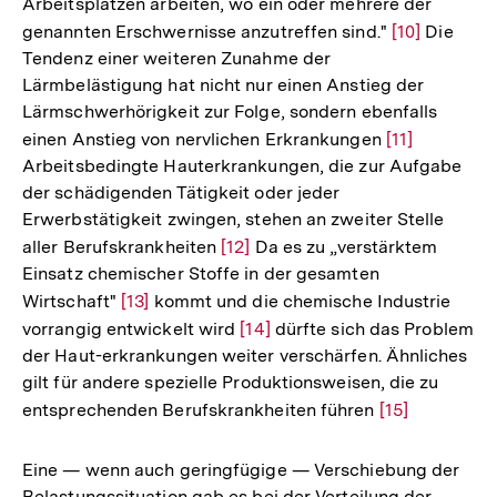
Arbeitsplätzen arbeiten, wo ein oder mehrere der
genannten Erschwernisse anzutreffen sind."
Zur
[10]
Die
Tendenz einer weiteren Zunahme der
Auflösung
Lärmbelästigung hat nicht nur einen Anstieg der
der
Lärmschwerhörigkeit zur Folge, sondern ebenfalls
Fußnote
einen Anstieg von nervlichen Erkrankungen
Zur
[11]
Arbeitsbedingte Hauterkrankungen, die zur Aufgabe
Auflösung
der schädigenden Tätigkeit oder jeder
der
Erwerbstätigkeit zwingen, stehen an zweiter Stelle
Fußnote
aller Berufskrankheiten
Zur
[12]
Da es zu „verstärktem
Einsatz chemischer Stoffe in der gesamten
Auflösung
Wirtschaft"
Zur
[13]
kommt und die chemische Industrie
der
vorrangig entwickelt wird
Auflösung
Zur
[14]
dürfte sich das Problem
Fußnote
der Haut-erkrankungen weiter verschärfen. Ähnliches
der
Auflösung
gilt für andere spezielle Produktionsweisen, die zu
Fußnote
der
entsprechenden Berufskrankheiten führen
Zur
[15]
Fußnote
Auflösung
der
Eine — wenn auch geringfügige — Verschiebung der
Fußnote
Belastungssituation gab es bei der Verteilung der