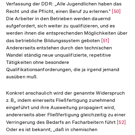
Verfassung der DDR: „Alle Jugendlichen haben das
Recht und die Pflicht, einen Beruf zu erlernen."
Zur
[50]
Die Arbeiter in den Betrieben werden dauernd
Auflösun
aufgefordert, sich weiter zu qualifizieren, und es
der
werden ihnen die entsprechenden Möglichkeiten über
Fußnote
das betriebliche Bildungssystem geboten
Zur
[51]
Andererseits entstehen durch den technischen
Auflösung
Wandel ständig neue unqualifizierte, repetitive
der
Tätigkeiten ohne besondere
Fußnote
Qualifikationsanforderungen, die ja irgend jemand
ausüben muß.
Konkret anschaulich wird der genannte Widerspruch
z. B„ indem einerseits Fließfertigung zunehmend
eingeführt und ihre Ausweitung propagiert wird,
andererseits aber Fließfertigung gleichzeitig zu einer
Verringerung des Bedarfs an Facharbeitern führt
Zur
[52]
Oder es ist bekannt, „daß in chemischen
Auflös