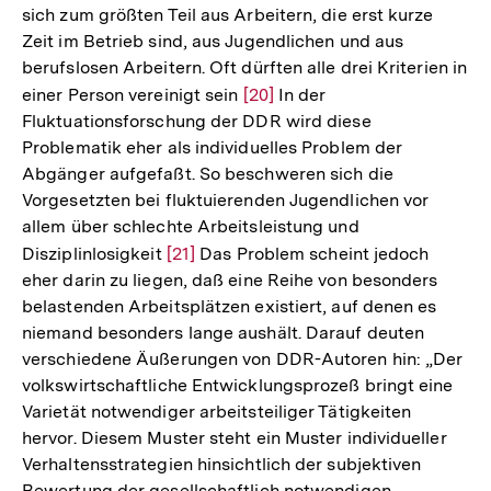
sich zum größten Teil aus Arbeitern, die erst kurze
Auflösung
Zeit im Betrieb sind, aus Jugendlichen und aus
der
berufslosen Arbeitern. Oft dürften alle drei Kriterien in
Fußnote
einer Person vereinigt sein
Zur
[20]
In der
Fluktuationsforschung der DDR wird diese
Auflösung
Problematik eher als individuelles Problem der
der
Abgänger aufgefaßt. So beschweren sich die
Fußnote
Vorgesetzten bei fluktuierenden Jugendlichen vor
allem über schlechte Arbeitsleistung und
Disziplinlosigkeit
Zur
[21]
Das Problem scheint jedoch
eher darin zu liegen, daß eine Reihe von besonders
Auflösung
belastenden Arbeitsplätzen existiert, auf denen es
der
niemand besonders lange aushält. Darauf deuten
Fußnote
verschiedene Äußerungen von DDR-Autoren hin: „Der
volkswirtschaftliche Entwicklungsprozeß bringt eine
Varietät notwendiger arbeitsteiliger Tätigkeiten
hervor. Diesem Muster steht ein Muster individueller
Verhaltensstrategien hinsichtlich der subjektiven
Bewertung der gesellschaftlich notwendigen,