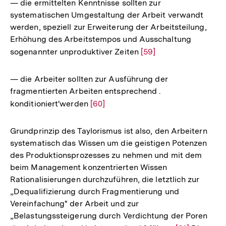
der
— die ermittelten Kenntnisse sollten zur
Fußnote
systematischen Umgestaltung der Arbeit verwandt
werden, speziell zur Erweiterung der Arbeitsteilung,
Erhöhung des Arbeitstempos und Ausschaltung
sogenannter unproduktiver Zeiten
Zur
[59]
Auflösung
der
— die Arbeiter sollten zur Ausführung der
Fußnote
fragmentierten Arbeiten entsprechend .
konditioniert'werden
Zur
[60]
Auflösung
der
Grundprinzip des Taylorismus ist also, den Arbeitern
Fußnote
systematisch das Wissen um die geistigen Potenzen
des Produktionsprozesses zu nehmen und mit dem
beim Management konzentrierten Wissen
Rationalisierungen durchzuführen, die letztlich zur
„Dequalifizierung durch Fragmentierung und
Vereinfachung" der Arbeit und zur
Zum
„Belastungssteigerung durch Verdichtung der Poren
Seite