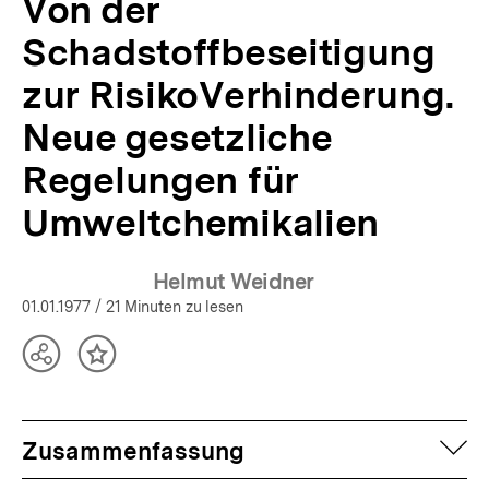
Von der
Schadstoffbeseitigung
zur RisikoVerhinderung.
Neue gesetzliche
Regelungen für
Umweltchemikalien
Helmut Weidner
01.01.1977
/ 21 Minuten zu lesen
Teilen
Inhalt
Optionen
merken
anzeigen
auf
Zusammenfassung