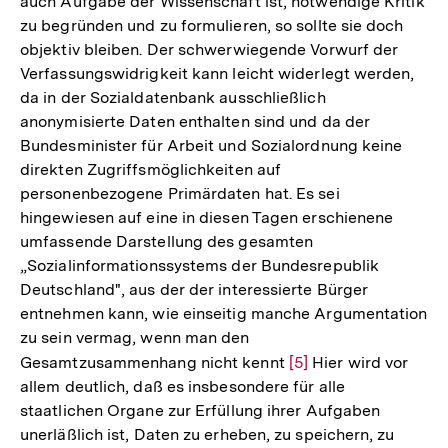
auch Aufgabe der Wissenschaft ist, notwendige Kritik
zu begründen und zu formulieren, so sollte sie doch
objektiv bleiben. Der schwerwiegende Vorwurf der
Verfassungswidrigkeit kann leicht widerlegt werden,
da in der Sozialdatenbank ausschließlich
anonymisierte Daten enthalten sind und da der
Bundesminister für Arbeit und Sozialordnung keine
direkten Zugriffsmöglichkeiten auf
personenbezogene Primärdaten hat. Es sei
hingewiesen auf eine in diesen Tagen erschienene
umfassende Darstellung des gesamten
„Sozialinformationssystems der Bundesrepublik
Deutschland", aus der der interessierte Bürger
entnehmen kann, wie einseitig manche Argumentation
zu sein vermag, wenn man den
Gesamtzusammenhang nicht kennt
Zur
[5]
Hier wird vor
allem deutlich, daß es insbesondere für alle
Auflösung
staatlichen Organe zur Erfüllung ihrer Aufgaben
der
unerläßlich ist, Daten zu erheben, zu speichern, zu
Fußnote