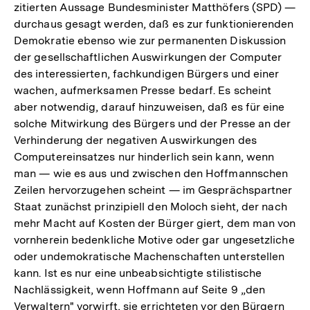
zitierten Aussage Bundesminister Matthöfers (SPD) —
durchaus gesagt werden, daß es zur funktionierenden
Demokratie ebenso wie zur permanenten Diskussion
der gesellschaftlichen Auswirkungen der Computer
des interessierten, fachkundigen Bürgers und einer
wachen, aufmerksamen Presse bedarf. Es scheint
aber notwendig, darauf hinzuweisen, daß es für eine
solche Mitwirkung des Bürgers und der Presse an der
Verhinderung der negativen Auswirkungen des
Computereinsatzes nur hinderlich sein kann, wenn
man — wie es aus und zwischen den Hoffmannschen
Zeilen hervorzugehen scheint — im Gesprächspartner
Staat zunächst prinzipiell den Moloch sieht, der nach
mehr Macht auf Kosten der Bürger giert, dem man von
vornherein bedenkliche Motive oder gar ungesetzliche
oder undemokratische Machenschaften unterstellen
kann. Ist es nur eine unbeabsichtigte stilistische
Nachlässigkeit, wenn Hoffmann auf Seite 9 „den
Zum
Verwaltern" vorwirft, sie errichteten vor den Bürgern
Seite