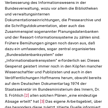
Verbesserung des Informationswesens in der
Bundesverwaltung, wozu vor allem die Bibliotheken
und verwaltungsinternen
Dokumentationseinrichtungen, die Pressearchive und
die Schriftgutdokumentation, aber auch das
Zusammenspiel sogenannter Planungsdatenbanken
und der Ressort-Informationssysteme zu zählen sind.
Frühere Bemühungen gingen noch davon aus, daß
dazu ein umfassendes, sogar zentral organisiertes
„Bundesdatenbanksystem" oder
„Informationsbankensystem" erforderlich sei. Dieses
Gespenst geistert immer noch in den Köpfen mancher
Wissenschaftler und Publizisten und auch in den
Veröffentlichungen Hoffmanns herum, obwohl bereits
auf dem Deutschen Dokumentartag 1974 der
Staatssekretär im Bundesministerium des Innern, Dr.
S. Fröhlich
Zur
[2]
allen solchen Plänen „eine eindeutige
Absage erteilt" hat
Auflösung
Zur
[3]
Das eigene Arbeitsgebiet, über
das besonders diese zuletzt zitierte Quelle informiert,
der
Auflösung