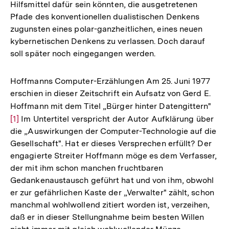
Hilfsmittel dafür sein könnten, die ausgetretenen
Pfade des konventionellen dualistischen Denkens
zugunsten eines polar-ganzheitlichen, eines neuen
kybernetischen Denkens zu verlassen. Doch darauf
soll später noch eingegangen werden.
Hoffmanns Computer-Erzählungen Am 25. Juni 1977
erschien in dieser Zeitschrift ein Aufsatz von Gerd E.
Hoffmann mit dem Titel „Bürger hinter Datengittern"
Zur
[1]
Im Untertitel verspricht der Autor Aufklärung über
Aufl
die „Auswirkungen der Computer-Technologie auf die
der
Gesellschaft". Hat er dieses Versprechen erfüllt? Der
Fuß
engagierte Streiter Hoffmann möge es dem Verfasser,
der mit ihm schon manchen fruchtbaren
Gedankenaustausch geführt hat und von ihm, obwohl
er zur gefährlichen Kaste der „Verwalter" zählt, schon
manchmal wohlwollend zitiert worden ist, verzeihen,
daß er in dieser Stellungnahme beim besten Willen