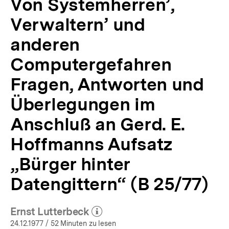
Von Systemherren’,
hinter
Datengittern“
Verwaltern’ und
(B
25/77)
anderen
|
Computergefahren
APuZ
51/1977
Fragen, Antworten und
|
bpb.de
Überlegungen im
Anschluß an Gerd. E.
Hoffmanns Aufsatz
„Bürger hinter
Datengittern“ (B 25/77)
Ernst Lutterbeck
(Mehr zum Autor)
öffnen
24.12.1977
/ 52 Minuten zu lesen