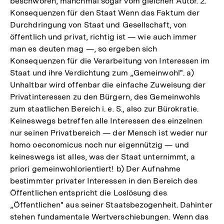
beschworen, manchmal sogar vom gleichen Autor. 2.
Konsequenzen für den Staat Wenn das Faktum der
Durchdringung von Staat und Gesellschaft, von
öffentlich und privat, richtig ist — wie auch immer
man es deuten mag —, so ergeben sich
Konsequenzen für die Verarbeitung von Interessen im
Staat und ihre Verdichtung zum „Gemeinwohl". a)
Unhaltbar wird offenbar die einfache Zuweisung der
Privatinteressen zu den Bürgern, des Gemeinwohls
zum staatlichen Bereich i. e. S., also zur Bürokratie.
Keineswegs betreffen alle Interessen des einzelnen
nur seinen Privatbereich — der Mensch ist weder nur
homo oeconomicus noch nur eigennützig — und
keineswegs ist alles, was der Staat unternimmt, a
priori gemeinwohlorientiert! b) Der Aufnahme
bestimmter privater Interessen in den Bereich des
Öffentlichen entspricht die Loslösung des
„Öffentlichen" aus seiner Staatsbezogenheit. Dahinter
Zum
stehen fundamentale Wertverschiebungen. Wenn das
Seite