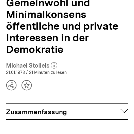
Gemeinwohl und
Minimalkonsens
öffentliche und private
Interessen in der
Demokratie
Michael Stolleis
(Mehr zum Autor)
öffnen
21.01.1978
/ 21 Minuten zu lesen
Teilen
Inhalt
Optionen
merken
anzeigen
auf
Zusammenfassung