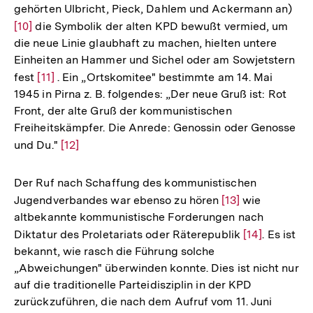
gehörten Ulbricht, Pieck, Dahlem und Ackermann an)
Zur
[10]
die Symbolik der alten KPD bewußt vermied, um
Auf
die neue Linie glaubhaft zu machen, hielten untere
der
Einheiten an Hammer und Sichel oder am Sowjetstern
Fuß
fest
Zur
[11]
. Ein „Ortskomitee" bestimmte am 14. Mai
1945 in Pirna z. B. folgendes: „Der neue Gruß ist: Rot
Auflösung
Front, der alte Gruß der kommunistischen
der
Freiheitskämpfer. Die Anrede: Genossin oder Genosse
Fußnote
und Du."
Zur
[12]
Auflösung
der
Der Ruf nach Schaffung des kommunistischen
Fußnote
Jugendverbandes war ebenso zu hören
Zur
[13]
wie
altbekannte kommunistische Forderungen nach
Auflösung
Diktatur des Proletariats oder Räterepublik
Zur
[14]
. Es ist
der
bekannt, wie rasch die Führung solche
Auflösung
Fußnote
„Abweichungen" überwinden konnte. Dies ist nicht nur
der
auf die traditionelle Parteidisziplin in der KPD
Fußnote
zurückzuführen, die nach dem Aufruf vom 11. Juni