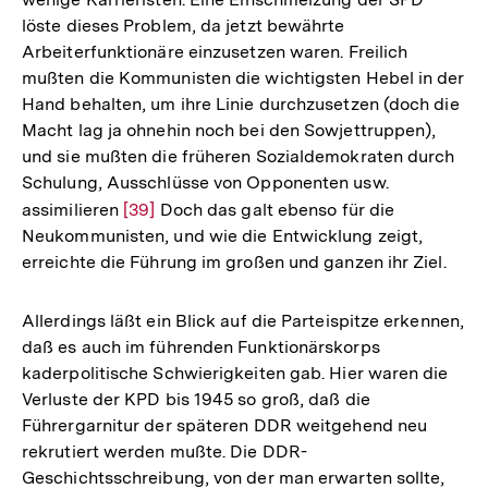
löste dieses Problem, da jetzt bewährte
Arbeiterfunktionäre einzusetzen waren. Freilich
mußten die Kommunisten die wichtigsten Hebel in der
Hand behalten, um ihre Linie durchzusetzen (doch die
Macht lag ja ohnehin noch bei den Sowjettruppen),
und sie mußten die früheren Sozialdemokraten durch
Schulung, Ausschlüsse von Opponenten usw.
assimilieren
Zur
[39]
Doch das galt ebenso für die
Neukommunisten, und wie die Entwicklung zeigt,
Auflösung
erreichte die Führung im großen und ganzen ihr Ziel.
der
Fußnote
Allerdings läßt ein Blick auf die Parteispitze erkennen,
daß es auch im führenden Funktionärskorps
kaderpolitische Schwierigkeiten gab. Hier waren die
Verluste der KPD bis 1945 so groß, daß die
Führergarnitur der späteren DDR weitgehend neu
rekrutiert werden mußte. Die DDR-
Geschichtsschreibung, von der man erwarten sollte,