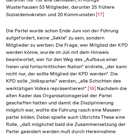
Wusterhausen 53 Mitglieder, darunter 25 frühere
Sozialdemokraten und 20 Kommunisten
Zur
[17]
Auflösung
der
Die Partei wurde schon Ende Juni von der Führung
Fußnote
aufgefordert, keine „Sekte" zu sein, sondern
Mitglieder zu werben. Die Frage, wer Mitglied der KPD
werden könne, wurde im Juli mit dem Hinweis
beantwortet, wer für den Weg des „Aufbaus einer
freien und fortschrittlichen Nation" eintrete, „der kann
nicht nur, der sollte Mitglied der KPD werden". Die
KPD solle „Volkspartei" werden, „alle Schichten des
werktätigen Volkes repräsentieren!"
Zur
[18]
Nachdem die
alten Kader das Organisationsgerüst der Partei
Auflösung
geschaffen hatten und damit die Disziplinierung
der
möglich war, wollte die Führung rasch eine Massen-
Fußnote
partei bilden. Dabei spielte auch Ulbrichts These eine
Rolle, „daß möglichst bald die Zusammensetzung der
Partei geändert werden muß durch Hereinnahme