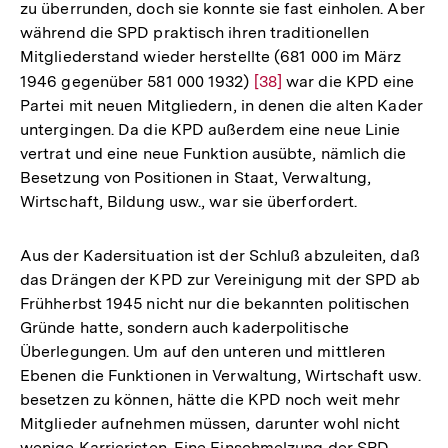
Fußno
zu überrunden, doch sie konnte sie fast einholen. Aber
während die SPD praktisch ihren traditionellen
Mitgliederstand wieder herstellte (681 000 im März
1946 gegenüber 581 000 1932)
Zur
[38]
war die KPD eine
Partei mit neuen Mitgliedern, in denen die alten Kader
Auflösung
untergingen. Da die KPD außerdem eine neue Linie
der
vertrat und eine neue Funktion ausübte, nämlich die
Fußnote
Besetzung von Positionen in Staat, Verwaltung,
Wirtschaft, Bildung usw., war sie überfordert.
Aus der Kadersituation ist der Schluß abzuleiten, daß
das Drängen der KPD zur Vereinigung mit der SPD ab
Frühherbst 1945 nicht nur die bekannten politischen
Gründe hatte, sondern auch kaderpolitische
Überlegungen. Um auf den unteren und mittleren
Ebenen die Funktionen in Verwaltung, Wirtschaft usw.
besetzen zu können, hätte die KPD noch weit mehr
Mitglieder aufnehmen müssen, darunter wohl nicht
wenige Karrieristen. Eine Einschmelzung der SPD