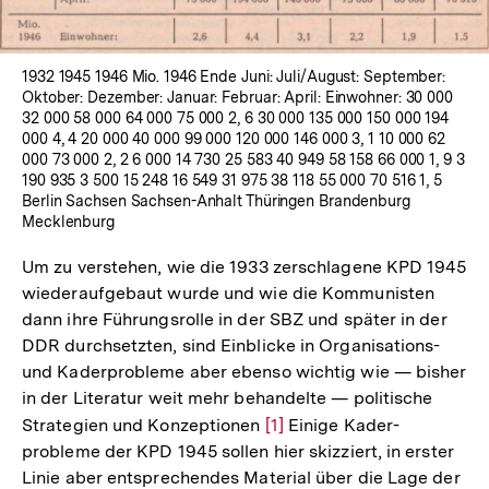
1932 1945 1946 Mio. 1946 Ende Juni: Juli/August: September:
Oktober: Dezember: Januar: Februar: April: Einwohner: 30 000
32 000 58 000 64 000 75 000 2, 6 30 000 135 000 150 000 194
000 4, 4 20 000 40 000 99 000 120 000 146 000 3, 1 10 000 62
000 73 000 2, 2 6 000 14 730 25 583 40 949 58 158 66 000 1, 9 3
190 935 3 500 15 248 16 549 31 975 38 118 55 000 70 516 1, 5
Berlin Sachsen Sachsen-Anhalt Thüringen Brandenburg
Mecklenburg
Um zu verstehen, wie die 1933 zerschlagene KPD 1945
wiederaufgebaut wurde und wie die Kommunisten
dann ihre Führungsrolle in der SBZ und später in der
DDR durchsetzten, sind Einblicke in Organisations-
und Kaderprobleme aber ebenso wichtig wie — bisher
in der Literatur weit mehr behandelte — politische
Strategien und Konzeptionen
Zur
[1]
Einige Kader-
probleme der KPD 1945 sollen hier skizziert, in erster
Auflösung
Linie aber entsprechendes Material über die Lage der
der