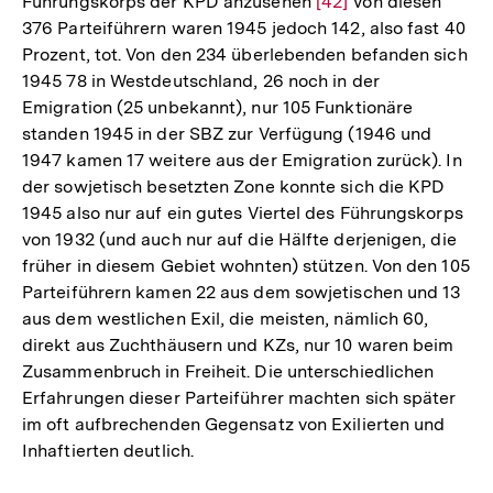
Führungskorps der KPD anzusehen
Zur
[42]
Von diesen
376 Parteiführern waren 1945 jedoch 142, also fast 40
Auflösung
Prozent, tot. Von den 234 überlebenden befanden sich
der
1945 78 in Westdeutschland, 26 noch in der
Fußnote
Emigration (25 unbekannt), nur 105 Funktionäre
standen 1945 in der SBZ zur Verfügung (1946 und
1947 kamen 17 weitere aus der Emigration zurück). In
der sowjetisch besetzten Zone konnte sich die KPD
1945 also nur auf ein gutes Viertel des Führungskorps
von 1932 (und auch nur auf die Hälfte derjenigen, die
früher in diesem Gebiet wohnten) stützen. Von den 105
Parteiführern kamen 22 aus dem sowjetischen und 13
aus dem westlichen Exil, die meisten, nämlich 60,
direkt aus Zuchthäusern und KZs, nur 10 waren beim
Zusammenbruch in Freiheit. Die unterschiedlichen
Erfahrungen dieser Parteiführer machten sich später
im oft aufbrechenden Gegensatz von Exilierten und
Inhaftierten deutlich.