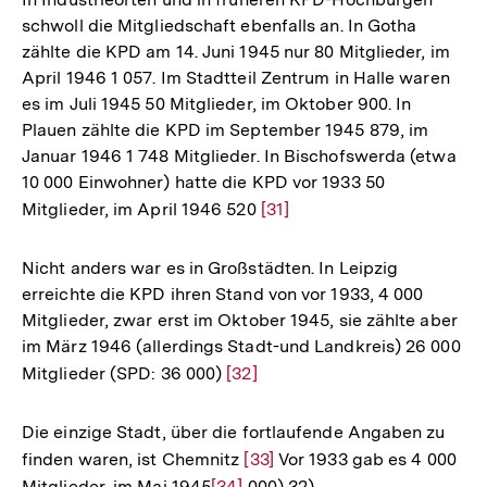
schwoll die Mitgliedschaft ebenfalls an. In Gotha
zählte die KPD am 14. Juni 1945 nur 80 Mitglieder, im
April 1946 1 057. Im Stadtteil Zentrum in Halle waren
es im Juli 1945 50 Mitglieder, im Oktober 900. In
Plauen zählte die KPD im September 1945 879, im
Januar 1946 1 748 Mitglieder. In Bischofswerda (etwa
10 000 Einwohner) hatte die KPD vor 1933 50
Mitglieder, im April 1946 520
Zur
[31]
Auflösung
der
Nicht anders war es in Großstädten. In Leipzig
Fußnote
erreichte die KPD ihren Stand von vor 1933, 4 000
Mitglieder, zwar erst im Oktober 1945, sie zählte aber
im März 1946 (allerdings Stadt-und Landkreis) 26 000
Mitglieder (SPD: 36 000)
Zur
[32]
Auflösung
der
Die einzige Stadt, über die fortlaufende Angaben zu
Fußnote
finden waren, ist Chemnitz
Zur
[33]
Vor 1933 gab es 4 000
Mitglieder, im Mai 1945
Zur
[34]
000) 32).
Auflösung