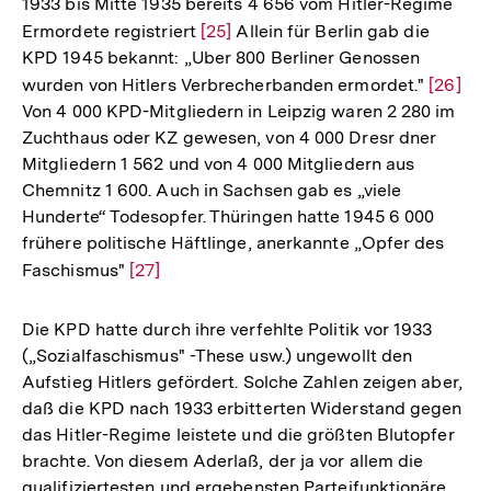
1933 bis Mitte 1935 bereits 4 656 vom Hitler-Regime
Auflösung
Ermordete registriert
Zur
[25]
Allein für Berlin gab die
der
KPD 1945 bekannt: „Uber 800 Berliner Genossen
Auflösung
Fußnote
wurden von Hitlers Verbrecherbanden ermordet."
Zur
[26]
der
Von 4 000 KPD-Mitgliedern in Leipzig waren 2 280 im
Auflös
Fußnote
Zuchthaus oder KZ gewesen, von 4 000 Dresr dner
der
Mitgliedern 1 562 und von 4 000 Mitgliedern aus
Fußnot
Chemnitz 1 600. Auch in Sachsen gab es „viele
Hunderte“ Todesopfer. Thüringen hatte 1945 6 000
frühere politische Häftlinge, anerkannte „Opfer des
Faschismus"
Zur
[27]
Auflösung
der
Die KPD hatte durch ihre verfehlte Politik vor 1933
Fußnote
(„Sozialfaschismus" -These usw.) ungewollt den
Aufstieg Hitlers gefördert. Solche Zahlen zeigen aber,
daß die KPD nach 1933 erbitterten Widerstand gegen
das Hitler-Regime leistete und die größten Blutopfer
brachte. Von diesem Aderlaß, der ja vor allem die
qualifiziertesten und ergebensten Parteifunktionäre