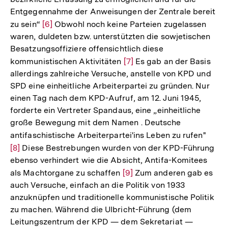
Fußnote
Entgegennahme der Anweisungen der Zentrale bereit
zu sein“
Zur
[6]
Obwohl noch keine Parteien zugelassen
waren, duldeten bzw. unterstützten die sowjetischen
Auflösung
Besatzungsoffiziere offensichtlich diese
der
kommunistischen Aktivitäten
Zur
[7]
Es gab an der Basis
Fußnote
allerdings zahlreiche Versuche, anstelle von KPD und
Auflösung
SPD eine einheitliche Arbeiterpartei zu gründen. Nur
der
einen Tag nach dem KPD-Aufruf, am 12. Juni 1945,
Fußnote
forderte ein Vertreter Spandaus, eine „einheitliche
große Bewegung mit dem Namen . Deutsche
antifaschistische Arbeiterpartei'ins Leben zu rufen"
Zur
[8]
Diese Bestrebungen wurden von der KPD-Führung
Auflö
ebenso verhindert wie die Absicht, Antifa-Komitees
der
als Machtorgane zu schaffen
Zur
[9]
Zum anderen gab es
Fußn
auch Versuche, einfach an die Politik von 1933
Auflösung
anzuknüpfen und traditionelle kommunistische Politik
der
zu machen. Während die Ulbricht-Führung (dem
Fußnote
Leitungszentrum der KPD — dem Sekretariat —