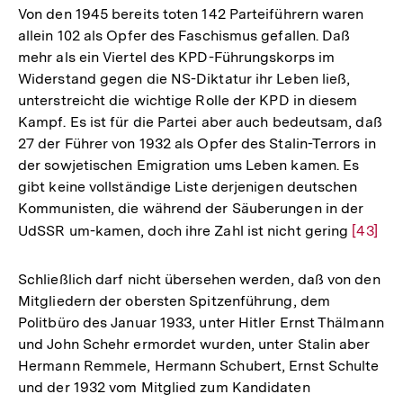
Von den 1945 bereits toten 142 Parteiführern waren
allein 102 als Opfer des Faschismus gefallen. Daß
mehr als ein Viertel des KPD-Führungskorps im
Widerstand gegen die NS-Diktatur ihr Leben ließ,
unterstreicht die wichtige Rolle der KPD in diesem
Kampf. Es ist für die Partei aber auch bedeutsam, daß
27 der Führer von 1932 als Opfer des Stalin-Terrors in
der sowjetischen Emigration ums Leben kamen. Es
gibt keine vollständige Liste derjenigen deutschen
Kommunisten, die während der Säuberungen in der
UdSSR um-kamen, doch ihre Zahl ist nicht gering
Zur
[43]
Auflös
der
Schließlich darf nicht übersehen werden, daß von den
Fußnot
Mitgliedern der obersten Spitzenführung, dem
Politbüro des Januar 1933, unter Hitler Ernst Thälmann
und John Schehr ermordet wurden, unter Stalin aber
Hermann Remmele, Hermann Schubert, Ernst Schulte
und der 1932 vom Mitglied zum Kandidaten