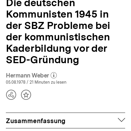
Die deutschen
31/1978
|
Kommunisten 1945 in
bpb.de
der SBZ Probleme bei
der kommunistischen
Kaderbildung vor der
SED-Gründung
Hermann Weber
(Mehr zum Autor)
öffnen
05.08.1978
/ 21 Minuten zu lesen
Teilen
Inhalt
Optionen
merken
anzeigen
auf
Zusammenfassung