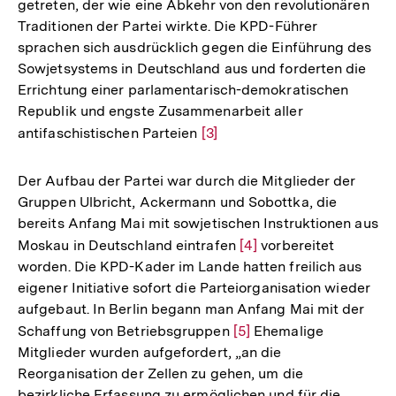
getreten, der wie eine Abkehr von den revolutionären
Traditionen der Partei wirkte. Die KPD-Führer
sprachen sich ausdrücklich gegen die Einführung des
Sowjetsystems in Deutschland aus und forderten die
Errichtung einer parlamentarisch-demokratischen
Republik und engste Zusammenarbeit aller
antifaschistischen Parteien
Zur
[3]
Auflösung
der
Der Aufbau der Partei war durch die Mitglieder der
Fußnote
Gruppen Ulbricht, Ackermann und Sobottka, die
bereits Anfang Mai mit sowjetischen Instruktionen aus
Moskau in Deutschland eintrafen
Zur
[4]
vorbereitet
worden. Die KPD-Kader im Lande hatten freilich aus
Auflösung
eigener Initiative sofort die Parteiorganisation wieder
der
aufgebaut. In Berlin begann man Anfang Mai mit der
Fußnote
Schaffung von Betriebsgruppen
Zur
[5]
Ehemalige
Mitglieder wurden aufgefordert, „an die
Auflösung
Reorganisation der Zellen zu gehen, um die
der
bezirkliche Erfassung zu ermöglichen und für die