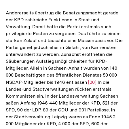
Andererseits übertrug die Besatzungsmacht gerade
der KPD zahlreiche Funktionen in Staat und
Verwaltung. Damit hatte die Partei erstmals auch
privilegierte Posten zu vergeben. Das führte zu einem
starken Zulauf und täuschte eine Massenbasis vor. Die
Partei geriet jedoch eher in Gefahr, von Karrieristen
unterwandert zu werden. Zunächst eröffneten die
Säuberungen Aufstiegsmöglichkeiten für KPD-
Mitglieder. Allein in Sachsen-Anhalt wurden von 140
000 Beschäftigten des öffentlichen Dienstes 50 000
NSDAP-Mitglieder bis 1946 entlassen
Zur
[20]
In die
Landes-und Stadtverwaltungen rückten erstmals
Auflösung
Kommunisten ein. In der Landesverwaltung Sachsen
der
saßen Anfang 1946 440 Mitglieder der KPD, 521 der
Fußnote
SPD, 90 der LDP, 89 der CDU und 901 Parteilose. In
der Stadtverwaltung Leipzig waren es Ende 1945 2
000 Mitglieder der KPD, 4 000 der SPD, 600 der