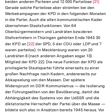
beiden anderen Parteien und 12 000 Parteilose
Zur
[21]
Gerade solche Parteilose aber strömten bei den
Auflösung
Werbekampagnen der KPD in den folgenden Monaten
der
in die Partei. Auch die alten kommunistischen Kader
Fußnote
übernahmen Staatsfunktionen. Von 64
Oberbürgermeistern und Landräten bzw.deren
Stellvertretern in Thüringen gehörten Ende 1945 30
der KPD an
Zur
[22]
der SPD, 5 der CDU oder LDP und 7
waren parteilos). In Mecklenburg waren von 20
Auflösung
Landräten 8 (nach anderen Angaben sogar 13)
der
Mitglied der KPD 22). Die neue Funktion der KPD als
Fußnote
privilegierte Staatspartei führte einerseits zu einer
großen Nachfrage nach Kadern, andererseits zur
Abkapselung von den Massen. Der spätere
Widerspruch im DDR-Kommunismus — die Isolierung
der Führungseliten von der Bevölkerung, damit die
Abhängigkeit des Systems von der UdSSR und die
diktatorische Herrschaft der Partei über die Masse —
bildete sich also in Ansätzen bereits 1945 heraus. Vor