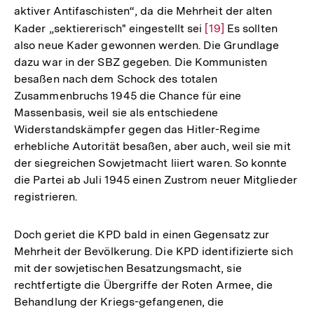
aktiver Antifaschisten“, da die Mehrheit der alten
Kader „sektiererisch" eingestellt sei
Zur
[19]
Es sollten
also neue Kader gewonnen werden. Die Grundlage
Auflösung
dazu war in der SBZ gegeben. Die Kommunisten
der
besaßen nach dem Schock des totalen
Fußnote
Zusammenbruchs 1945 die Chance für eine
Massenbasis, weil sie als entschiedene
Widerstandskämpfer gegen das Hitler-Regime
erhebliche Autorität besaßen, aber auch, weil sie mit
der siegreichen Sowjetmacht liiert waren. So konnte
die Partei ab Juli 1945 einen Zustrom neuer Mitglieder
registrieren.
Doch geriet die KPD bald in einen Gegensatz zur
Mehrheit der Bevölkerung. Die KPD identifizierte sich
mit der sowjetischen Besatzungsmacht, sie
rechtfertigte die Übergriffe der Roten Armee, die
Behandlung der Kriegs-gefangenen, die