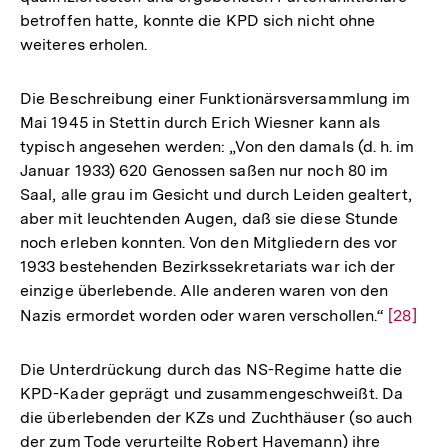
betroffen hatte, konnte die KPD sich nicht ohne
weiteres erholen.
Die Beschreibung einer Funktionärsversammlung im
Mai 1945 in Stettin durch Erich Wiesner kann als
typisch angesehen werden: „Von den damals (d. h. im
Januar 1933) 620 Genossen saßen nur noch 80 im
Saal, alle grau im Gesicht und durch Leiden gealtert,
aber mit leuchtenden Augen, daß sie diese Stunde
noch erleben konnten. Von den Mitgliedern des vor
1933 bestehenden Bezirkssekretariats war ich der
einzige überlebende. Alle anderen waren von den
Nazis ermordet worden oder waren verschollen.“
Zur
[28]
Auflösu
der
Die Unterdrückung durch das NS-Regime hatte die
Fußnot
KPD-Kader geprägt und zusammengeschweißt. Da
die überlebenden der KZs und Zuchthäuser (so auch
der zum Tode verurteilte Robert Havemann) ihre