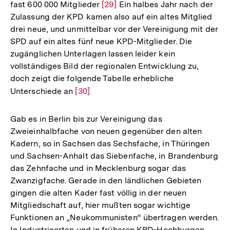
fast 600 000 Mitglieder
Zur
[29]
Ein halbes Jahr nach der
Zulassung der KPD kamen also auf ein altes Mitglied
Auflösung
drei neue, und unmittelbar vor der Vereinigung mit der
der
SPD auf ein altes fünf neue KPD-Mitglieder. Die
Fußnote
zugänglichen Unterlagen lassen leider kein
vollständiges Bild der regionalen Entwicklung zu,
doch zeigt die folgende Tabelle erhebliche
Unterschiede an
Zur
[30]
Auflösung
der
Gab es in Berlin bis zur Vereinigung das
Fußnote
Zweieinhalbfache von neuen gegenüber den alten
Kadern, so in Sachsen das Sechsfache, in Thüringen
und Sachsen-Anhalt das Siebenfache, in Brandenburg
das Zehnfache und in Mecklenburg sogar das
Zwanzigfache. Gerade in den ländlichen Gebieten
gingen die alten Kader fast völlig in der neuen
Mitgliedschaft auf, hier mußten sogar wichtige
Funktionen an „Neukommunisten“ übertragen werden.
In Industrieorten und in früheren KPD-Hochburgen