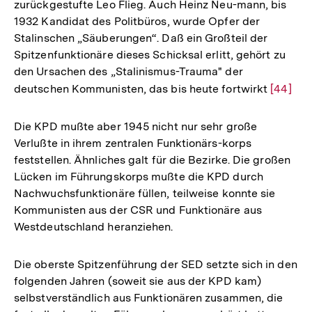
zurückgestufte Leo Flieg. Auch Heinz Neu-mann, bis
1932 Kandidat des Politbüros, wurde Opfer der
Stalinschen „Säuberungen“. Daß ein Großteil der
Spitzenfunktionäre dieses Schicksal erlitt, gehört zu
den Ursachen des „Stalinismus-Trauma" der
deutschen Kommunisten, das bis heute fortwirkt
Zur
[44]
Auflösu
der
Die KPD mußte aber 1945 nicht nur sehr große
Fußnot
Verlußte in ihrem zentralen Funktionärs-korps
feststellen. Ähnliches galt für die Bezirke. Die großen
Lücken im Führungskorps mußte die KPD durch
Nachwuchsfunktionäre füllen, teilweise konnte sie
Kommunisten aus der CSR und Funktionäre aus
Westdeutschland heranziehen.
Die oberste Spitzenführung der SED setzte sich in den
folgenden Jahren (soweit sie aus der KPD kam)
selbstverständlich aus Funktionären zusammen, die