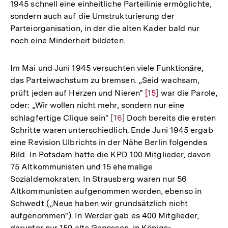
1945 schnell eine einheitliche Parteilinie ermöglichte,
sondern auch auf die Umstrukturierung der
Parteiorganisation, in der die alten Kader bald nur
noch eine Minderheit bildeten.
Im Mai und Juni 1945 versuchten viele Funktionäre,
das Parteiwachstum zu bremsen. „Seid wachsam,
prüft jeden auf Herzen und Nieren"
Zur
[15]
war die Parole,
oder: „Wir wollen nicht mehr, sondern nur eine
Auflösung
schlagfertige Clique sein"
Zur
[16]
Doch bereits die ersten
der
Schritte waren unterschiedlich. Ende Juni 1945 ergab
Auflösung
Fußnote
eine Revision Ulbrichts in der Nähe Berlin folgendes
der
Bild: In Potsdam hatte die KPD 100 Mitglieder, davon
Fußnote
75 Altkommunisten und 15 ehemalige
Sozialdemokraten. In Strausberg waren nur 56
Altkommunisten aufgenommen worden, ebenso in
Schwedt („Neue haben wir grundsätzlich nicht
aufgenommen"). In Werder gab es 400 Mitglieder,
darunter nur 150 alte Genossen, in Königs-