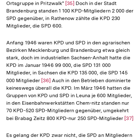
Ortsgruppe in Pritzwalk"
Zur
[35]
Doch in der Stadt
Brandenburg standen 1 100 KPD-Mitgliedern 2 000 der
Auflösung
SPD gegenüber, in Rathenow zählte die KPD 230
der
Mitglieder, die SPD 600.
Fußnote
Anfang 1946 waren KPD und SPD in den agrarischen
Bezirken Mecklenburg und Brandenburg etwa gleich
stark, doch im industriellen Sachsen-Anhalt hatte die
KPD im Januar 1946 99 000, die SPD 131 000
Mitglieder, in Sachsen die KPD 135 000, die SPD 145
000 Mitglieder
Zur
[36]
Auch in den Betrieben dominierte
keineswegs überall die KPD. Im März 1946 hatten die
Auflösung
Gruppen von KPD und SPD in Leuna je 600 Mitglieder,
der
in den Eisenbahnwerkstätten Chem-nitz standen nur
Fußnote
70 KPD-520 SPD-Mitgliedern gegenüber, umgekehrt
bei Brabag Zeitz 800 KPD-nur 250 SPD-Mitglieder
Zur
[37]
Auflö
der
Es gelang der KPD zwar nicht, die SPD an Mitgliedern