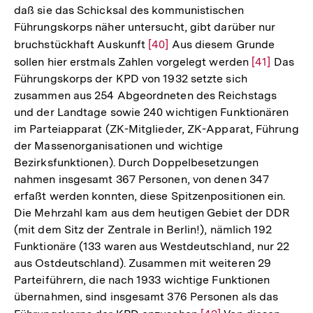
daß sie das Schicksal des kommunistischen
Führungskorps näher untersucht, gibt darüber nur
bruchstückhaft Auskunft
Zur
[40]
Aus diesem Grunde
sollen hier erstmals Zahlen vorgelegt werden
Auflösung
Zur
[41]
Das
Führungskorps der KPD von 1932 setzte sich
der
Auflösung
zusammen aus 254 Abgeordneten des Reichstags
Fußnote
der
und der Landtage sowie 240 wichtigen Funktionären
Fußnote
im Parteiapparat (ZK-Mitglieder, ZK-Apparat, Führung
der Massenorganisationen und wichtige
Bezirksfunktionen). Durch Doppelbesetzungen
nahmen insgesamt 367 Personen, von denen 347
erfaßt werden konnten, diese Spitzenpositionen ein.
Die Mehrzahl kam aus dem heutigen Gebiet der DDR
(mit dem Sitz der Zentrale in Berlin!), nämlich 192
Funktionäre (133 waren aus Westdeutschland, nur 22
aus Ostdeutschland). Zusammen mit weiteren 29
Parteiführern, die nach 1933 wichtige Funktionen
übernahmen, sind insgesamt 376 Personen als das