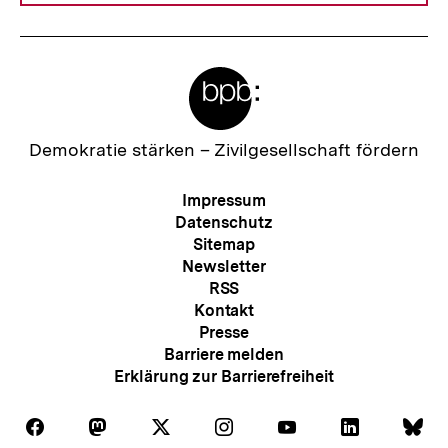
Meta-
Links
Zur
Demokratie stärken –
Zivilgesellschaft fördern
Startseite
der
Meta-
Impressum
bpb
Navigation
Datenschutz
Sitemap
Newsletter
RSS
Kontakt
Presse
Barriere melden
Erklärung zur Barrierefreiheit
Auf
Auf
Auf
Auf
Auf
Auf
Au
Folgen
Folgen
Folgen
Folgen
Folgen
Folgen
Fol
Facebook
Mastodon
X
Instagram
Youtube
LinkedIn
Bl