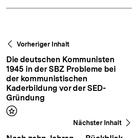
Fussnoten
Weitere
Content-
Vorheriger Inhalt
Navigation
Inhalte
V
Die deutschen Kommunisten
o
1945 in der SBZ Probleme bei
r
der kommunistischen
h
Kaderbildung vor der SED-
e
Gründung
r
Inhalt
i
merken
Nächster Inhalt
g
e