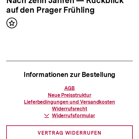
N
Nach zehn Jahren — Rückblick
r
ä
auf den Prager Frühling
I
c
n
Inhalt
h
merken
h
s
a
t
l
e
t
r
:
Informationen zur Bestellung
I
n
Informationen
AGB
zur
h
Neue Preisstruktur
Bestellung
Lieferbedingungen und Versandkosten
a
Widerrufsrecht
l
Download-
Widerrufsformular
Link:
t
:
VERTRAG WIDERRUFEN