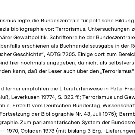
smus legte die Bundeszentrale für politische Bildung 
ezialbibliographie vor: Terrorismus. Untersuchungen z
närer Gewaltpolitik. Schriftenreihe der Bundeszentrale 
 ebenfalls erschienen als Buchhandelsausgabe in der
cher Geschichte“, ADTG 7205. Einige dort zum Berei
 sind hier nochmals angegeben, da nicht als selbstvers
den kann, daß der Leser auch über den „Terrorismus“ 
d ferner empfohlen die Literaturhinweise in Peter Fris
uß, Leverkusen 19774, S. 322 ff.; Terrorismus und Ge
hie. Erstellt vom Deutschen Bundestag, Wissenschaftl
Fortsetzung der Bibliographie Nr. 43, Juli 1975); Berm
graphie. Zum parlamentarischen System der Bundesre
 1970, Opladen 1973 (mit bislang 3 Erg. -Lieferungen