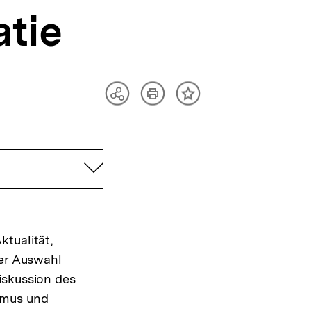
tie
Artikel
Teilen
Inhalt
drucken
Optionen
merken
anzeigen
aufklappen
tualität,
der Auswahl
iskussion des
smus und