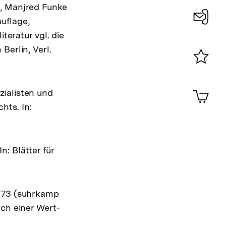
n, Manjred Funke
auflage,
Konta
teratur vgl. die
0
Berlin, Verl.
Merklist
ansehen
0
Artik
zialisten und
im
hts. In:
Shop-
Warenko
ansehen
: Blätter für
1973 (suhrkamp
uch einer Wert-