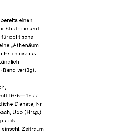
bereits einen
ur Strategie und
für politische
 Reihe „Athenäum
ch Extremismus
tändlich
-Band verfügt.
ch,
walt 1975— 1977.
iche Dienste, Nr.
bach, Udo (Hrsg.),
publik
 einschl. Zeitraum