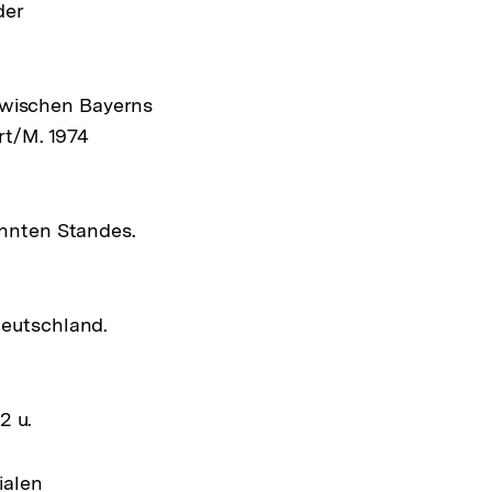
der
 zwischen Bayerns
rt/M. 1974
annten Standes.
Deutschland.
2 u.
ialen