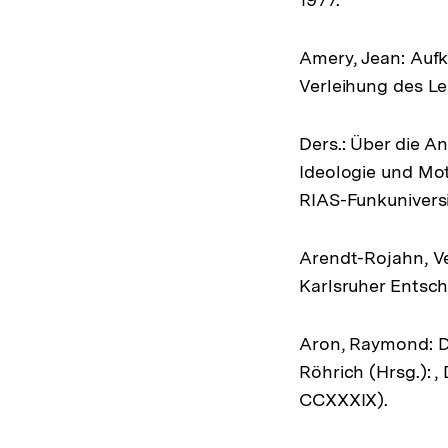
Amery, Jean: Aufk
Verleihung des Less
Ders.: Über die A
Ideologie und Mot
RIAS-Funkuniversit
Arendt-Rojahn, Ve
Karlsruher Entsche
Aron, Raymond: Di
Röhrich (Hrsg.): 
CCXXXIX).