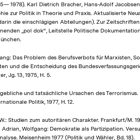
5— 1978). Karl Dietrich Bracher, Hans-Adolf Jacobse
phie zur Politik in Theorie und Praxis. Aktualisierte Neu
arin die einschlägigen Abteilungen). Zur Zeitschriftenli
nenden „pol dok“, Leitstelle Politische Dokumentation 
ünchen.
ng: Das Problem des Berufsverbots für Marxisten, So
ten und die Entscheidung des Bundesverfassungsgeric
r, Jg. 13, 1975, H. 5.
ebliche und tatsächliche Ursachen des Terrorismus. In
nationale Politik, 1977, H. 12.
.: Studien zum autoritären Charakter. Frankfurt/M. 
 Adrian, Wolfgang: Demokratie als Partizipation. Vers
nalyse. Meisenheim 1977 (Politik und Wähler, Bd. 18).