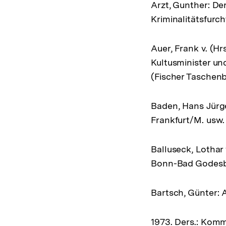
Arzt, Gunther: D
Kriminalitätsfurc
Auer, Frank v. (H
Kultusminister un
(Fischer Taschenb
Baden, Hans Jürg
Frankfurt/M. usw.
Balluseck, Lotha
Bonn-Bad Godesb
Bartsch, Günter: A
1973. Ders.: Komm