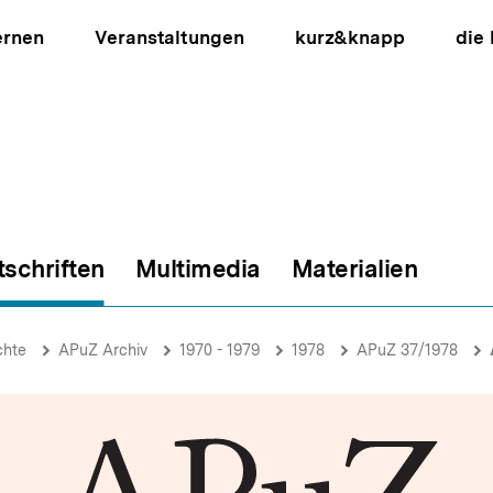
ernen
Veranstaltungen
kurz&knapp
die
tschriften
Multimedia
Materialien
ion
chte
APuZ Archiv
1970 - 1979
1978
APuZ 37/1978