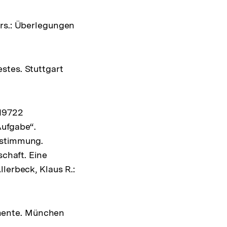
ers.: Überlegungen
stes. Stuttgart
 19722
Aufgabe“.
estimmung.
schaft. Eine
lerbeck, Klaus R.:
mente. München