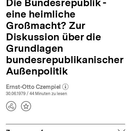
Die Bundesrepublik -
eine heimliche
Großmacht? Zur
Diskussion über die
Grundlagen
bundesrepublikanischer
Außenpolitik
Ernst-Otto Czempiel
(Mehr zum Autor)
öffnen
30.06.1979
/ 44 Minuten zu lesen
Teilen
Inhalt
Optionen
merken
anzeigen