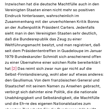
der
Inzwischen hat die deutsche Machtfülle auch in den
Fußnote
Vereinigten Staaten einen nicht mehr so positiven
Eindruck hinterlassen, wahrscheinlich im
Zusammenhang mit der unverhohlenen Kritik Bonns
an der Außenpolitik Präsident Carters. Jedenfalls
sieht man in den Vereinigten Staaten sehr deutlich,
daß die Bundesrepublik das Zeug zu einer
Weltführungsmacht besitzt, und man registriert, daß
seit dem Präsidententreffen in Guadeloupe im Januar
1979 Bundeskanzler Schmidt sich anscheinend offen
zu einer Übernahme einer solchen Rolle bereiterklärt
hat
Zur
[2]
Das reimt sich zwar nun gar nicht auf die
Selbst-Finnlandisierung, wohl aber auf etwas anderes:
Auflösung
den Gaullismus. Von dem französischen General und
der
Staatschef mit seinem Namen zu Ansehen gebracht,
Fußnote
verbirgt sich dahinter eine Politik, die die nationale
Unabhängigkeit und Selbständigkeit, die Machtfülle
und die Eh-re des eigenen Nationalstaates zum