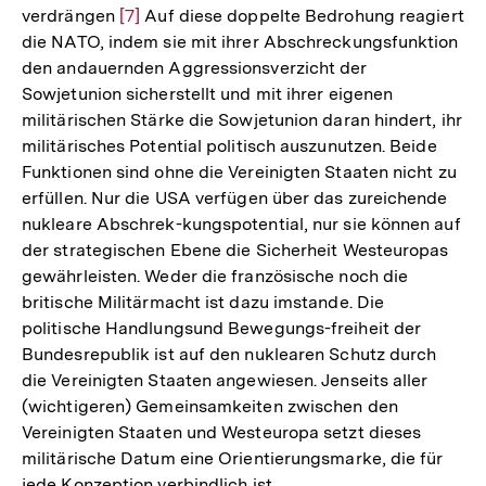
verdrängen
Zur
[7]
Auf diese doppelte Bedrohung reagiert
die NATO, indem sie mit ihrer Abschreckungsfunktion
Auflösung
den andauernden Aggressionsverzicht der
der
Sowjetunion sicherstellt und mit ihrer eigenen
Fußnote
militärischen Stärke die Sowjetunion daran hindert, ihr
militärisches Potential politisch auszunutzen. Beide
Funktionen sind ohne die Vereinigten Staaten nicht zu
erfüllen. Nur die USA verfügen über das zureichende
nukleare Abschrek-kungspotential, nur sie können auf
der strategischen Ebene die Sicherheit Westeuropas
gewährleisten. Weder die französische noch die
britische Militärmacht ist dazu imstande. Die
politische Handlungsund Bewegungs-freiheit der
Bundesrepublik ist auf den nuklearen Schutz durch
die Vereinigten Staaten angewiesen. Jenseits aller
(wichtigeren) Gemeinsamkeiten zwischen den
Vereinigten Staaten und Westeuropa setzt dieses
militärische Datum eine Orientierungsmarke, die für
jede Konzeption verbindlich ist.