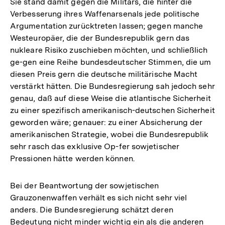
Sie stand damit gegen die Militärs, die hinter die
Auflösu
Verbesserung ihres Waffenarsenals jede politische
der
Argumentation zurücktreten lassen; gegen manche
Fußnote
Westeuropäer, die der Bundesrepublik gern das
nukleare Risiko zuschieben möchten, und schließlich
ge-gen eine Reihe bundesdeutscher Stimmen, die um
diesen Preis gern die deutsche militärische Macht
verstärkt hätten. Die Bundesregierung sah jedoch sehr
genau, daß auf diese Weise die atlantische Sicherheit
zu einer spezifisch amerikanisch-deutschen Sicherheit
geworden wäre; genauer: zu einer Absicherung der
amerikanischen Strategie, wobei die Bundesrepublik
sehr rasch das exklusive Op-fer sowjetischer
Pressionen hätte werden können.
Bei der Beantwortung der sowjetischen
Grauzonenwaffen verhält es sich nicht sehr viel
anders. Die Bundesregierung schätzt deren
Zum
Bedeutung nicht minder wichtig ein als die anderen
Seite