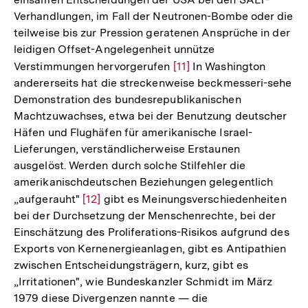
Auflösung
Verhandlungen, im Fall der Neutronen-Bombe oder die
der
teilweise bis zur Pression geratenen Ansprüche in der
Fußnote
leidigen Offset-Angelegenheit unnütze
Verstimmungen hervorgerufen
Zur
[11]
In Washington
andererseits hat die streckenweise beckmesseri-sehe
Auflösung
Demonstration des bundesrepublikanischen
der
Machtzuwachses, etwa bei der Benutzung deutscher
Fußnote
Häfen und Flughäfen für amerikanische Israel-
Lieferungen, verständlicherweise Erstaunen
ausgelöst. Werden durch solche Stilfehler die
amerikanischdeutschen Beziehungen gelegentlich
„aufgerauht"
Zur
[12]
gibt es Meinungsverschiedenheiten
bei der Durchsetzung der Menschenrechte, bei der
Auflösung
Einschätzung des Proliferations-Risikos aufgrund des
der
Exports von Kernenergieanlagen, gibt es Antipathien
Fußnote
zwischen Entscheidungsträgern, kurz, gibt es
„Irritationen", wie Bundeskanzler Schmidt im März
1979 diese Divergenzen nannte — die