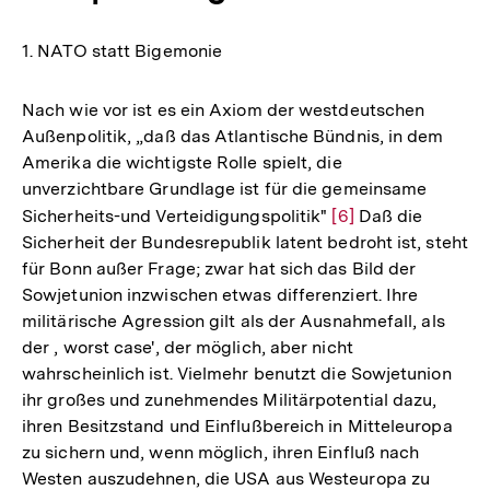
1. NATO statt Bigemonie
Nach wie vor ist es ein Axiom der westdeutschen
Außenpolitik, „daß das Atlantische Bündnis, in dem
Amerika die wichtigste Rolle spielt, die
unverzichtbare Grundlage ist für die gemeinsame
Sicherheits-und Verteidigungspolitik"
Zur
[6]
Daß die
Sicherheit der Bundesrepublik latent bedroht ist, steht
Auflösung
für Bonn außer Frage; zwar hat sich das Bild der
der
Sowjetunion inzwischen etwas differenziert. Ihre
Fußnote
militärische Agression gilt als der Ausnahmefall, als
der , worst case', der möglich, aber nicht
wahrscheinlich ist. Vielmehr benutzt die Sowjetunion
ihr großes und zunehmendes Militärpotential dazu,
ihren Besitzstand und Einflußbereich in Mitteleuropa
zu sichern und, wenn möglich, ihren Einfluß nach
Westen auszudehnen, die USA aus Westeuropa zu