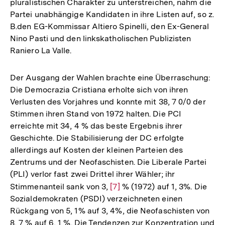
pluralistischen Charakter zu unterstreichen, nahm die
Partei unabhängige Kandidaten in ihre Listen auf, so z.
B.den EG-Kommissar Altiero Spinelli, den Ex-General
Nino Pasti und den linkskatholischen Publizisten
Raniero La Valle.
Der Ausgang der Wahlen brachte eine Überraschung:
Die Democrazia Cristiana erholte sich von ihren
Verlusten des Vorjahres und konnte mit 38, 7 0/0 der
Stimmen ihren Stand von 1972 halten. Die PCI
erreichte mit 34, 4 % das beste Ergebnis ihrer
Geschichte. Die Stabilisierung der DC erfolgte
allerdings auf Kosten der kleinen Parteien des
Zentrums und der Neofaschisten. Die Liberale Partei
(PLI) verlor fast zwei Drittel ihrer Wähler; ihr
Stimmenanteil sank von 3,
Zur
[7]
% (1972) auf 1, 3%. Die
Sozialdemokraten (PSDI) verzeichneten einen
Auflösung
Rückgang von 5, 1% auf 3, 4%, die Neofaschisten von
der
8, 7 % auf 6, 1 %. Die Tendenzen zur Konzentration und
Fußnote