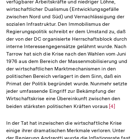
verfügbarer Arbeitskräfte und niedriger Löhne,
wirtschaftlicher Dualismus (Entwicklungsgefälle
zwischen Nord und Süd) und Vernachlässigung der
sozialen Infrastruktur. Den Immobilismus der
Regierungspolitik schreibt er dem Umstand zu, daß
der von der DC organisierte Herrschaftsblock durch
interne Interessengegensätze gelähmt wurde. Nach
Tarrow hat sich die Krise nach den Wahlen vom Juni
1976 aus dem Bereich der Massenmobilisierung und
der wirtschaftlichen Marktmechanismen in den
politischen Bereich verlagert in dem Sinn, daß ein
Primat der Politik begründet wurde. Nunmehr setzte
jeder umfassende Eingriff zur Bekämpfung der
Wirtschaftskrise eine Übereinkunft zwischen den
beiden stärksten politischen Kräften voraus
Zur
[4]
Auflösung
der
In der Tat hat inzwischen die wirtschaftliche Krise
Fußnote
einige ihrer dramatischen Merkmale verloren. Unter
der Regierung Andreotti wurde die Inflationsrate fast