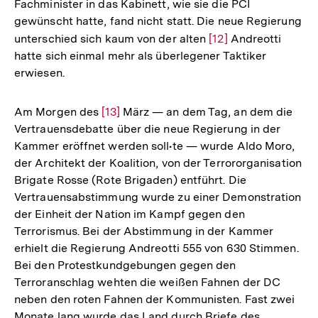
Fachminister in das Kabinett, wie sie die PCI
gewünscht hatte, fand nicht statt. Die neue Regierung
unterschied sich kaum von der alten
Zur
[12]
Andreotti
hatte sich einmal mehr als überlegener Taktiker
Auflösung
erwiesen.
der
Fußnote
Am Morgen des
Zur
[13]
März — an dem Tag, an dem die
Vertrauensdebatte über die neue Regierung in der
Auflösung
Kammer eröffnet werden soll•te — wurde Aldo Moro,
der
der Architekt der Koalition, von der Terrororganisation
Fußnote
Brigate Rosse (Rote Brigaden) entführt. Die
Vertrauensabstimmung wurde zu einer Demonstration
der Einheit der Nation im Kampf gegen den
Terrorismus. Bei der Abstimmung in der Kammer
erhielt die Regierung Andreotti 555 von 630 Stimmen.
Bei den Protestkundgebungen gegen den
Terroranschlag wehten die weißen Fahnen der DC
neben den roten Fahnen der Kommunisten. Fast zwei
Monate lang wurde das Land durch Briefe des