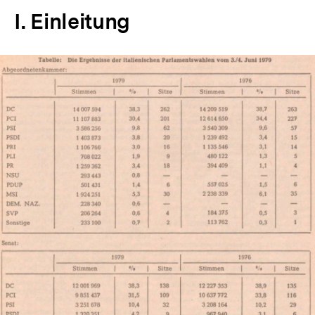
I. Einleitung
In
Lightbox
öffnen