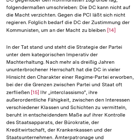
folgendermaßen umschrieben: Die DC kann nicht auf
die Macht verzichten. Gegen die PCI läßt sich nicht
regieren. Folglich bedarf die DC der Zustimmung der
Kommunisten, um an der Macht zu bleiben
Zur
[14]
Auflösung
der
In der Tat stand und steht die Strategie der Partei
Fußnote
unter dem kategorischen Imperativ der
Machterhaltung. Nach mehr als dreißig Jahren
ununterbrochener Herrschaft hat die DC in vieler
Hinsicht den Charakter einer Regime-Partei erworben,
bei der die Grenzen zwischen Partei und Staat oft
zerfließen
Zur
[15]
Ihr „interclassismo", ihre
außerordentliche Fähigkeit, zwischen den Interessen
Auflösung
verschiedener Klassen und Schichten zu vermitteln,
der
beruht in entscheidendem Maße auf ihrer Kontrolle
Fußnote
des Staatsapparats, der Bürokratie, der
Kreditwirtschaft, der Krankenkassen und der
Staatsunternehmen. Ämterpatronage und