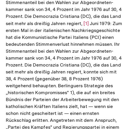
Stimmenanteil bei den Wahlen zur Abgeordneten-
kammer sank von 34, 4 Prozent im Jahr 1976 auf 30, 4
Prozent. Die Democrazia Cristiana (DC), die das Land
seit mehr als dreißig Jahren regiert,
Zur
[1]
Juni 1979: Zum
ersten Mal in der italienischen Nachkriegsgeschichte
Auflösung
hat die Kommunistische Partei Italiens (PCI) einen
der
bedeutenden Stimmenverlust hinnehmen müssen. Ihr
Fußnote
Stimmenanteil bei den Wahlen zur Abgeordneten-
kammer sank von 34, 4 Prozent im Jahr 1976 auf 30, 4
Prozent. Die Democrazia Cristiana (DC), die das Land
seit mehr als dreißig Jahren regiert, konnte sich mit
38, 4 Prozent (gegenüber 38, 8 Prozent 1976)
weitgehend behaupten. Berlinguers Strategie des
„historischen Kompromisses" 1), die auf ein breites
Bündnis der Parteien der Arbeiterbewegung mit den
katholischen Kräften Italiens zielt, hat — wenn sie
schon nicht gescheitert ist — einen ernsten
Rückschlag erlitten. Angetreten mit dem Anspruch,
„Partei des Kampfes" und Regierungspartei in einem