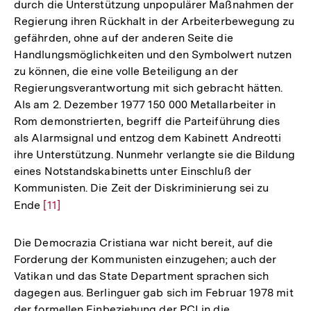
durch die Unterstützung unpopulärer Maßnahmen der
Regierung ihren Rückhalt in der Arbeiterbewegung zu
gefährden, ohne auf der anderen Seite die
Handlungsmöglichkeiten und den Symbolwert nutzen
zu können, die eine volle Beteiligung an der
Regierungsverantwortung mit sich gebracht hätten.
Als am 2. Dezember 1977 150 000 Metallarbeiter in
Rom demonstrierten, begriff die Parteiführung dies
als Alarmsignal und entzog dem Kabinett Andreotti
ihre Unterstützung. Nunmehr verlangte sie die Bildung
eines Notstandskabinetts unter Einschluß der
Kommunisten. Die Zeit der Diskriminierung sei zu
Ende
Zur
[11]
Auflösung
der
Die Democrazia Cristiana war nicht bereit, auf die
Fußnote
Forderung der Kommunisten einzugehen; auch der
Vatikan und das State Department sprachen sich
dagegen aus. Berlinguer gab sich im Februar 1978 mit
der formellen Einbeziehung der PCI in die