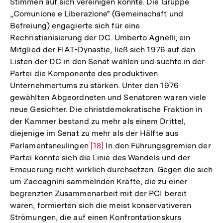
Stimmen auf sich vereinigen konnte. Die Gruppe
„Comunione e Liberazione" (Gemeinschaft und
Befreiung) engagierte sich für eine
Rechristianisierung der DC. Umberto Agnelli, ein
Mitglied der FIAT-Dynastie, ließ sich 1976 auf den
Listen der DC in den Senat wählen und suchte in der
Partei die Komponente des produktiven
Unternehmertums zu stärken. Unter den 1976
gewählten Abgeordneten und Senatoren waren viele
neue Gesichter. Die christdemokratische Fraktion in
der Kammer bestand zu mehr als einem Drittel,
diejenige im Senat zu mehr als der Hälfte aus
Parlamentsneulingen
Zur
[18]
In den Führungsgremien der
Partei konnte sich die Linie des Wandels und der
Auflösung
Erneuerung nicht wirklich durchsetzen. Gegen die sich
der
um Zaccagnini sammelnden Kräfte, die zu einer
Fußnote
begrenzten Zusammenarbeit mit der PCI bereit
waren, formierten sich die meist konservativeren
Zum
Strömungen, die auf einen Konfrontationskurs
Seite