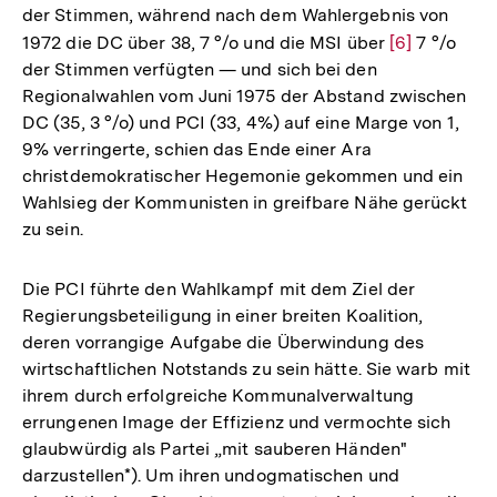
der Stimmen, während nach dem Wahlergebnis von
1972 die DC über 38, 7 °/o und die MSI über
Zur
[6]
7 °/o
der Stimmen verfügten — und sich bei den
Auflösung
Regionalwahlen vom Juni 1975 der Abstand zwischen
der
DC (35, 3 °/o) und PCI (33, 4%) auf eine Marge von 1,
Fußnote
9% verringerte, schien das Ende einer Ara
christdemokratischer Hegemonie gekommen und ein
Wahlsieg der Kommunisten in greifbare Nähe gerückt
zu sein.
Die PCI führte den Wahlkampf mit dem Ziel der
Regierungsbeteiligung in einer breiten Koalition,
deren vorrangige Aufgabe die Überwindung des
wirtschaftlichen Notstands zu sein hätte. Sie warb mit
ihrem durch erfolgreiche Kommunalverwaltung
errungenen Image der Effizienz und vermochte sich
glaubwürdig als Partei „mit sauberen Händen"
darzustellen*). Um ihren undogmatischen und