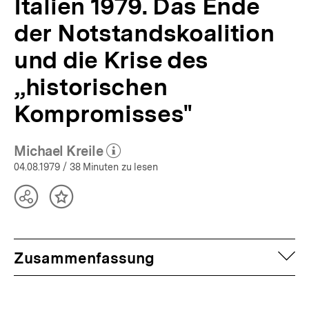
Italien 1979. Das Ende
der Notstandskoalition
und die Krise des
„historischen
Kompromisses"
Michael Kreile
(Mehr zum Autor)
öffnen
04.08.1979
/ 38 Minuten zu lesen
Teilen
Inhalt
Optionen
merken
anzeigen
auf
Zusammenfassung