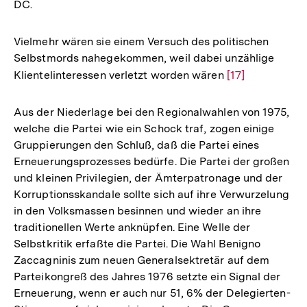
DC.
Vielmehr wären sie einem Versuch des politischen
Selbstmords nahegekommen, weil dabei unzählige
Klientelinteressen verletzt worden wären
Zur
[17]
Auflösung
der
Aus der Niederlage bei den Regionalwahlen von 1975,
Fußnote
welche die Partei wie ein Schock traf, zogen einige
Gruppierungen den Schluß, daß die Partei eines
Erneuerungsprozesses bedürfe. Die Partei der großen
und kleinen Privilegien, der Ämterpatronage und der
Korruptionsskandale sollte sich auf ihre Verwurzelung
in den Volksmassen besinnen und wieder an ihre
traditionellen Werte anknüpfen. Eine Welle der
Selbstkritik erfaßte die Partei. Die Wahl Benigno
Zaccagninis zum neuen Generalsektretär auf dem
Parteikongreß des Jahres 1976 setzte ein Signal der
Erneuerung, wenn er auch nur 51, 6% der Delegierten-