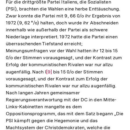
der
Für die drittgrößte Partei Italiens, die Sozialisten
Fußnot
(PSI), brachten die Wahlen eine herbe Enttäuschung.
Zwar konnte die Partei mit 9, 66 0/o ihr Ergebnis von
1972 (9, 62 °/o) halten, doch wurde ihr Abschneiden
innerhalb wie außerhalb der Partei als schwere
Niederlage interpretiert. 1972 hatte die Partei einen
überraschenden Tiefstand erreicht;
Meinungsumfragen vor der Wahl hatten ihr 12 bis 15
0/o der Stimmen vorausgesagt, und der Kontrast zum
Erfolg der kommunistischen Rivalen war nur allzu
augenfällig. Nach l
Zur
[9]
bis 15 0/o der Stimmen
vorausgesagt, und der Kontrast zum Erfolg der
Auflösung
kommunistischen Rivalen war nur allzu augenfällig.
der
Nach langen Jahren gemeinsamer
Fußnote
Regierungsverantwortung mit der DC in den Mitte-
Links-Kabinetten mangelte es dem
Oppositionsprogramm, das mit dem Satz begann „Die
PSI kämpft gegen die Hegemonie und das
Machtsystem der Christdemokraten, welche die