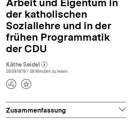
Arbeit und Eigentum in
bpb.de
der katholischen
Soziallehre und in der
frühen Programmatik
der CDU
Käthe Seidel
(Mehr zum Autor)
öffnen
29.09.1979
/ 58 Minuten zu lesen
Teilen
Inhalt
Optionen
merken
anzeigen
auf
Zusammenfassung