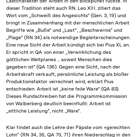
Lastcharakter der Arbeit in den Blickpunkt rückte. In
dieser Tradition steht auch RN. Leo XIII. zitiert das
Wort vom „Schweiß des Angesichts" (Gen. 3, 19) und
bringt in Zusammenhang mit der menschlichen Arbeit
Begriffe wie „Buße" und „Last“, „Beschwernis" und
„Plage" (RN 34) als notwendige Begleiterscheinungen.
Eine neue Sicht der Arbeit kündigt sich bei Pius XL an.
Er spricht in QA von einer „Verwirklichung des
göttlichen Weltplanes ... soweit Menschen dies
gegeben ist" (QA 136). Gegen eine Sicht, nach der
Arbeitskraft verkauft, persönliche Leistung als bloßer
Produktionsfaktor verrechnet wird, erklärt Pius
entschieden: Arbeit ist „keine feile Ware“ (QA 83).
Dieses Rundschreiben hat die Programmkommission
von Walberberg deutlich beeinflußt: Arbeit ist
„sittliche Leistung", nicht „Ware".
Klar findet auch die Lehre der Päpste vom »gerechten
Lohn" (RN 34, 35, QA 70, 71) ihren Niederschlag in den