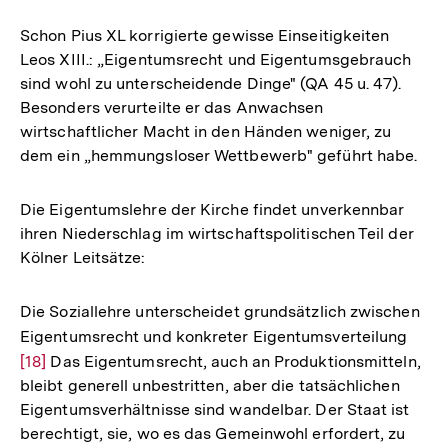
Schon Pius XL korrigierte gewisse Einseitigkeiten
Leos XIII.: „Eigentumsrecht und Eigentumsgebrauch
sind wohl zu unterscheidende Dinge" (QA 45 u. 47).
Besonders verurteilte er das Anwachsen
wirtschaftlicher Macht in den Händen weniger, zu
dem ein „hemmungsloser Wettbewerb" geführt habe.
Die Eigentumslehre der Kirche findet unverkennbar
ihren Niederschlag im wirtschaftspolitischen Teil der
Kölner Leitsätze:
Die Soziallehre unterscheidet grundsätzlich zwischen
Eigentumsrecht und konkreter Eigentumsverteilung
Zur
[18]
Das Eigentumsrecht, auch an Produktionsmitteln,
Aufl
bleibt generell unbestritten, aber die tatsächlichen
der
Eigentumsverhältnisse sind wandelbar. Der Staat ist
Fußn
berechtigt, sie, wo es das Gemeinwohl erfordert, zu