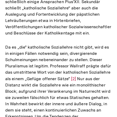
schließlich einige Ansprachen Pius'XII. Sekundär
schließt „katholische Soziallehre“ aber auch die
Auslegung und Fortentwicklung der päpstlichen
Lehräußerungen etwa in Hirtenbriefen,
Veröffentlichungen katholischer Sozialwissenschaftler
und Beschlüsse der Katholikentage mit ein.
Da es „die" katholische Soziallehre nicht gibt, wird es
in einigen Fällen notwendig sein, divergierende
Schulmeinungen nebeneinander zu stellen. Dieser
Pluralismus ist legitim. Professor Wallraff prägte dafür
das umstrittene Wort von der katholischen Soziallehre
als einem „Gefüge offener Sätze"
Zur
[2]
Nur aus der
Distanz wirkt die Soziallehre wie ein monolithischer
Auflösung
Block; aufgrund ihrer Verankerung im Naturrecht wird
der
sie zuweilen fälschlich für etwas Statisches gehalten.
Fußnote
In Wahrheit bewirkt der innere und äußere Dialog, in
dem sie steht, einen kontinuierlichen Zuwachs an
Erkenntnissen. Um die Tendenzen der