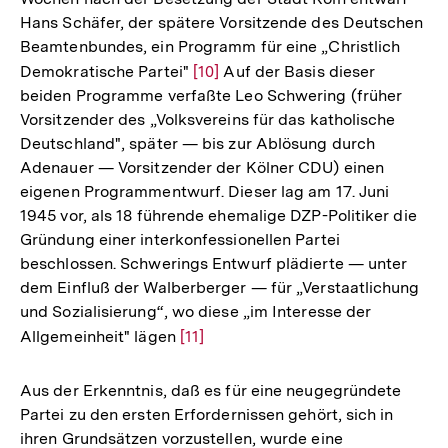
Hans Schäfer, der spätere Vorsitzende des Deutschen
Beamtenbundes, ein Programm für eine „Christlich
Demokratische Partei"
Zur
[10]
Auf der Basis dieser
beiden Programme verfaßte Leo Schwering (früher
Auflösung
Vorsitzender des „Volksvereins für das katholische
der
Deutschland", später — bis zur Ablösung durch
Fußnote
Adenauer — Vorsitzender der Kölner CDU) einen
eigenen Programmentwurf. Dieser lag am 17. Juni
1945 vor, als 18 führende ehemalige DZP-Politiker die
Gründung einer interkonfessionellen Partei
beschlossen. Schwerings Entwurf plädierte — unter
dem Einfluß der Walberberger — für „Verstaatlichung
und Sozialisierung“, wo diese „im Interesse der
Allgemeinheit" lägen
Zur
[11]
Auflösung
der
Aus der Erkenntnis, daß es für eine neugegründete
Fußnote
Partei zu den ersten Erfordernissen gehört, sich in
ihren Grundsätzen vorzustellen, wurde eine