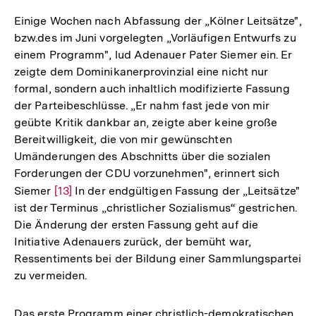
Auflösun
der
Einige Wochen nach Abfassung der „Kölner Leitsätze",
Fußnote
bzw.des im Juni vorgelegten „Vorläufigen Entwurfs zu
einem Programm", lud Adenauer Pater Siemer ein. Er
zeigte dem Dominikanerprovinzial eine nicht nur
formal, sondern auch inhaltlich modifizierte Fassung
der Parteibeschlüsse. „Er nahm fast jede von mir
geübte Kritik dankbar an, zeigte aber keine große
Bereitwilligkeit, die von mir gewünschten
Umänderungen des Abschnitts über die sozialen
Forderungen der CDU vorzunehmen", erinnert sich
Siemer
Zur
[13]
In der endgültigen Fassung der „Leitsätze"
ist der Terminus „christlicher Sozialismus“ gestrichen.
Auflösung
Die Änderung der ersten Fassung geht auf die
der
Initiative Adenauers zurück, der bemüht war,
Fußnote
Ressentiments bei der Bildung einer Sammlungspartei
zu vermeiden.
Das erste Programm einer christlich-demokratischen