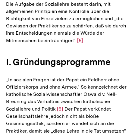
der
Die Aufgabe der Soziallehre besteht darin, mit
Fußnote
allgemeinen Prinzipien eine Kontrolle über die
Richtigkeit von Einzelzielen zu ermöglichen und „die
Gewissen der Praktiker so zu schärfen, daß sie durch
ihre Entscheidungen niemals die Würde der
Mitmenschen beeinträchtigen“
Zur
[5]
Auflösung
der
I. Gründungsprogramme
Fußnote
„In sozialen Fragen ist der Papst ein Feldherr ohne
Offizierskorps und ohne Armee." So kennzeichnet der
katholische Sozialwissenschaftler Oswald v. Nell-
Breuning das Verhältnis zwischen katholischer
Soziallehre und Politik
Zur
[6]
Der Papst verkündet
Gesellschaftslehre jedoch nicht als bloße
Auflösung
Gesinnungsethik, sondern er wendet sich an die
der
Praktiker, damit sie „diese Lehre in die Tat umsetzen"
Zur
Fußnote