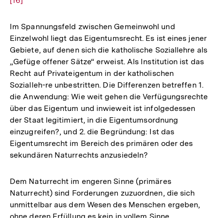
[16]
Aufl
der
Fußn
Im Spannungsfeld zwischen Gemeinwohl und
Einzelwohl liegt das Eigentumsrecht. Es ist eines jener
Gebiete, auf denen sich die katholische Soziallehre als
„Gefüge offener Sätze“ erweist. Als Institution ist das
Recht auf Privateigentum in der katholischen
Sozialleh-re unbestritten. Die Differenzen betreffen 1.
die Anwendung: Wie weit gehen die Verfügungsrechte
über das Eigentum und inwieweit ist infolgedessen
der Staat legitimiert, in die Eigentumsordnung
einzugreifen?, und 2. die Begründung: Ist das
Eigentumsrecht im Bereich des primären oder des
sekundären Naturrechts anzusiedeln?
Dem Naturrecht im engeren Sinne (primäres
Naturrecht) sind Forderungen zuzuordnen, die sich
unmittelbar aus dem Wesen des Menschen ergeben,
ohne deren Erfüllung es kein in vollem Sinne