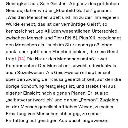
Geistigkeit aus. Sein Geist ist Abglanz des göttlichen
Geistes, daher wird er „Ebenbild Gottes" genannt.
„Was den Menschen adelt und ihn zu der ihm eigenen
Würde erhebt, das ist der vernünftige Geist", so
kennzeichnet Leo XIII.den wesentlichen Unterschied
zwischen Mensch und Tier (RN 5). Pius XII. bezeichnet
den Menschen als „auch im Sturz noch groß, eben
dank jener göttlichen Ebenbildlichkeit, die sein Geist
trägt
Zur
[14]
Die Natur des Menschen umfaßt zwei
Komponenten: Der Mensch ist sowohl Individual-als
Auflösung
auch Sozialwesen. Als Geist-wesen erhebt er sich
der
über den Zwang der Kausalgesetzlichkeit, auf den die
Fußnote
übrige Schöpfung festgelegt ist, und strebt frei aus
eigener Einsicht nach eigenen Plänen. Er ist also
„selbstverantwortlich" und darum „Person“. Zugleich
ist der Mensch gesellschaftliches Wesen, zu seiner
Erhaltung von Menschen abhängig, zu seiner
Entfaltung auf geistigen Austausch angewiesen.