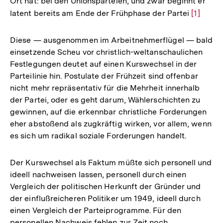
Ort hat: bei den Unionsparteien, und zwar beginnt er
latent bereits am Ende der Frühphase der Partei
Zur
[1]
Auflösu
der
Diese — ausgenommen im Arbeitnehmerflügel — bald
Fußnote
einsetzende Scheu vor christlich-weltanschaulichen
Festlegungen deutet auf einen Kurswechsel in der
Parteilinie hin. Postulate der Frühzeit sind offenbar
nicht mehr repräsentativ für die Mehrheit innerhalb
der Partei, oder es geht darum, Wählerschichten zu
gewinnen, auf die erkennbar christliche Forderungen
eher abstoßend als zugkräftig wirken, vor allem, wenn
es sich um radikal soziale Forderungen handelt.
Der Kurswechsel als Faktum müßte sich personell und
ideell nachweisen lassen, personell durch einen
Vergleich der politischen Herkunft der Gründer und
der einflußreicheren Politiker um 1949, ideell durch
einen Vergleich der Parteiprogramme. Für den
personellen Nachweis fehlen zur Zeit noch