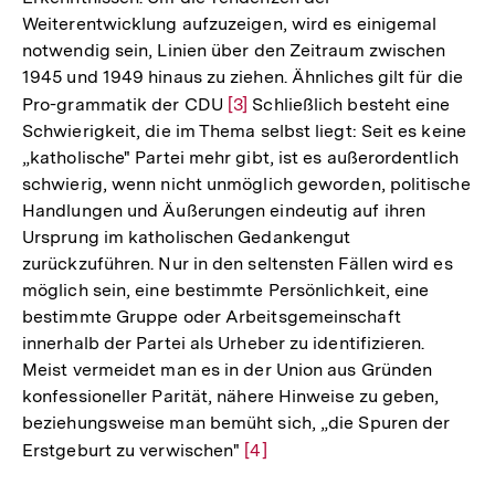
Weiterentwicklung aufzuzeigen, wird es einigemal
notwendig sein, Linien über den Zeitraum zwischen
1945 und 1949 hinaus zu ziehen. Ähnliches gilt für die
Pro-grammatik der CDU
Zur
[3]
Schließlich besteht eine
Schwierigkeit, die im Thema selbst liegt: Seit es keine
Auflösung
„katholische" Partei mehr gibt, ist es außerordentlich
der
schwierig, wenn nicht unmöglich geworden, politische
Fußnote
Handlungen und Äußerungen eindeutig auf ihren
Ursprung im katholischen Gedankengut
zurückzuführen. Nur in den seltensten Fällen wird es
möglich sein, eine bestimmte Persönlichkeit, eine
bestimmte Gruppe oder Arbeitsgemeinschaft
innerhalb der Partei als Urheber zu identifizieren.
Meist vermeidet man es in der Union aus Gründen
konfessioneller Parität, nähere Hinweise zu geben,
beziehungsweise man bemüht sich, „die Spuren der
Erstgeburt zu verwischen"
Zur
[4]
Auflösung