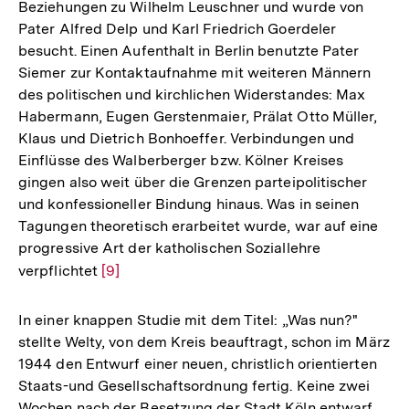
Beziehungen zu Wilhelm Leuschner und wurde von
Pater Alfred Delp und Karl Friedrich Goerdeler
besucht. Einen Aufenthalt in Berlin benutzte Pater
Siemer zur Kontaktaufnahme mit weiteren Männern
des politischen und kirchlichen Widerstandes: Max
Habermann, Eugen Gerstenmaier, Prälat Otto Müller,
Klaus und Dietrich Bonhoeffer. Verbindungen und
Einflüsse des Walberberger bzw. Kölner Kreises
gingen also weit über die Grenzen parteipolitischer
und konfessioneller Bindung hinaus. Was in seinen
Tagungen theoretisch erarbeitet wurde, war auf eine
progressive Art der katholischen Soziallehre
verpflichtet
Zur
[9]
Auflösung
der
In einer knappen Studie mit dem Titel: „Was nun?"
Fußnote
stellte Welty, von dem Kreis beauftragt, schon im März
1944 den Entwurf einer neuen, christlich orientierten
Staats-und Gesellschaftsordnung fertig. Keine zwei
Wochen nach der Besetzung der Stadt Köln entwarf