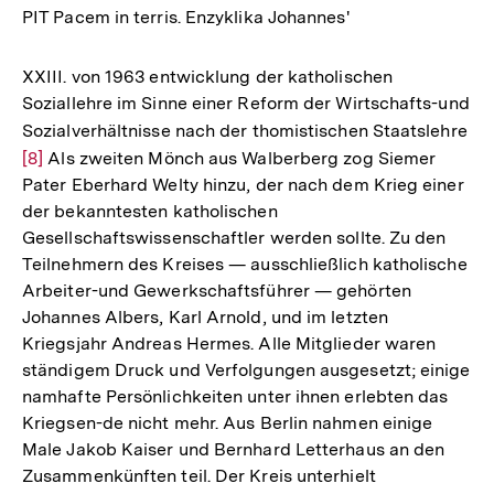
PIT Pacem in terris. Enzyklika Johannes'
XXIII. von 1963 entwicklung der katholischen
Soziallehre im Sinne einer Reform der Wirtschafts-und
Sozialverhältnisse nach der thomistischen Staatslehre
Zu
[8]
Als zweiten Mönch aus Walberberg zog Siemer
Au
Pater Eberhard Welty hinzu, der nach dem Krieg einer
de
der bekanntesten katholischen
Fu
Gesellschaftswissenschaftler werden sollte. Zu den
Teilnehmern des Kreises — ausschließlich katholische
Arbeiter-und Gewerkschaftsführer — gehörten
Johannes Albers, Karl Arnold, und im letzten
Kriegsjahr Andreas Hermes. Alle Mitglieder waren
ständigem Druck und Verfolgungen ausgesetzt; einige
namhafte Persönlichkeiten unter ihnen erlebten das
Kriegsen-de nicht mehr. Aus Berlin nahmen einige
Male Jakob Kaiser und Bernhard Letterhaus an den
Zusammenkünften teil. Der Kreis unterhielt