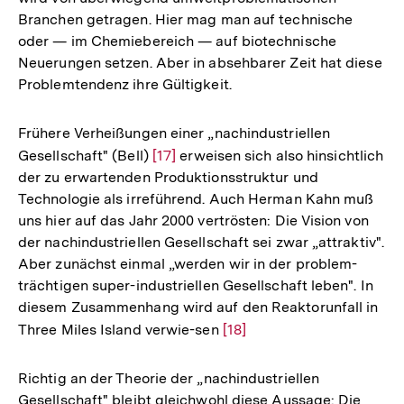
Branchen getragen. Hier mag man auf technische
oder — im Chemiebereich — auf biotechnische
Neuerungen setzen. Aber in absehbarer Zeit hat diese
Problemtendenz ihre Gültigkeit.
Frühere Verheißungen einer „nachindustriellen
Gesellschaft" (Bell)
Zur
[17]
erweisen sich also hinsichtlich
der zu erwartenden Produktionsstruktur und
Auflösung
Technologie als irreführend. Auch Herman Kahn muß
der
uns hier auf das Jahr 2000 vertrösten: Die Vision von
Fußnote
der nachindustriellen Gesellschaft sei zwar „attraktiv".
Aber zunächst einmal „werden wir in der problem-
trächtigen super-industriellen Gesellschaft leben". In
diesem Zusammenhang wird auf den Reaktorunfall in
Three Miles Island verwie-sen
Zur
[18]
Auflösung
der
Richtig an der Theorie der „nachindustriellen
Fußnote
Gesellschaft" bleibt gleichwohl diese Aussage: Die