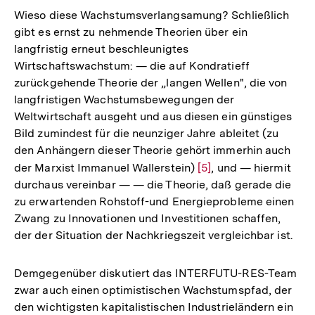
der
Wieso diese Wachstumsverlangsamung? Schließlich
Fußnote
gibt es ernst zu nehmende Theorien über ein
langfristig erneut beschleunigtes
Wirtschaftswachstum: — die auf Kondratieff
zurückgehende Theorie der „langen Wellen", die von
langfristigen Wachstumsbewegungen der
Weltwirtschaft ausgeht und aus diesen ein günstiges
Bild zumindest für die neunziger Jahre ableitet (zu
den Anhängern dieser Theorie gehört immerhin auch
der Marxist Immanuel Wallerstein)
Zur
[5]
, und — hiermit
durchaus vereinbar — — die Theorie, daß gerade die
Auflösung
zu erwartenden Rohstoff-und Energieprobleme einen
der
Zwang zu Innovationen und Investitionen schaffen,
Fußnote
der der Situation der Nachkriegszeit vergleichbar ist.
Demgegenüber diskutiert das INTERFUTU-RES-Team
zwar auch einen optimistischen Wachstumspfad, der
den wichtigsten kapitalistischen Industrieländern ein