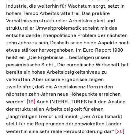
Industrie, die weiterhin für Wachstum sorgt, setzt in
hohem Tempo Arbeitskräfte frei. Das prekäre
Verhältnis von struktureller Arbeitslosigkeit und
struktureller Umweltproblematik scheint mir das
entscheidende innenpolitische Problem der nächsten
zehn Jahre zu sein. Deshalb seien beide Aspekte noch
etwas stärker hervorgehoben. Im Euro-Report 1980
heißt es: „Die Ergebnisse ... bestätigen unsere
pessimistische Sicht... Die europäische Wirtschaft hat
bereits ein hohes Arbeitslosigkeitsniveau zu
verkraften. Aber unsere Ergebnisse zeigen
zweifelsfrei, daß die Arbeitslosenziffern in den
nächsten zehn Jahren neue Höhepunkte erreichen
werden“
Zur
[19]
Auch INTERFUTURES hält den Anstieg
der strukturellen Arbeitslosigkeit für einen
Auflösung
„langfristigen Trend" und meint: „Der Arbeitsmarkt
der
stellt für die Regierungen der entwickelten Länder
Fußnote
weiterhin eine sehr reale Herausforderung dar."
Zur
[20]