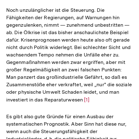
Noch unzulänglicher ist die Steuerung. Die
Fähigkeiten der Regierungen, auf Warnungen hin
gegenzulenken, nimmt — zunehmend unbestritten —
ab. Die Ölkrise ist das bisher anschaulichste Beispiel
dafür. Krisenprognosen werden heute also oft gerade
nicht durch Politik widerlegt. Bei schlechter Sicht und
wachsendem Tempo nehmen die Unfälle eher zu.
Gegenmaßnahmen werden zwar ergriffen, aber mit
großer Regelmäßigkeit an zwei falschen Punkten:
Man panzert das großindustrielle Gefährt, so daß es
Zusammenstöße eher verkraftet, weil „nur" die soziale
oder physische Umwelt Schaden leidet, und man
investiert in das Reparaturwesen
Zur
[1]
Auflösung
der
Es gibt also gute Gründe für einen Ausbau der
Fußnote
systematischen Prognostik. Aber Sinn hat diese nur,
wenn auch die Steuerungsfähigkeit der
Industrieländer, d. h. die politische Fähigkeit zur