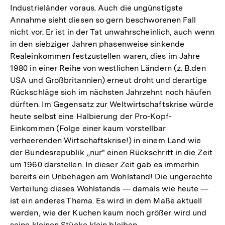
Industrieländer voraus. Auch die ungünstigste
Fu
Annahme sieht diesen so gern beschworenen Fall
nicht vor. Er ist in der Tat unwahrscheinlich, auch wenn
in den siebziger Jahren phasenweise sinkende
Realeinkommen festzustellen waren, dies im Jahre
1980 in einer Reihe von westlichen Ländern (z. B.den
USA und Großbritannien) erneut droht und derartige
Rückschläge sich im nächsten Jahrzehnt noch häufen
dürften. Im Gegensatz zur Weltwirtschaftskrise würde
heute selbst eine Halbierung der Pro-Kopf-
Einkommen (Folge einer kaum vorstellbar
verheerenden Wirtschaftskrise!) in einem Land wie
der Bundesrepublik „nur" einen Rückschritt in die Zeit
um 1960 darstellen. In dieser Zeit gab es immerhin
bereits ein Unbehagen am Wohlstand! Die ungerechte
Verteilung dieses Wohlstands — damals wie heute —
ist ein anderes Thema. Es wird in dem Maße aktuell
werden, wie der Kuchen kaum noch größer wird und
seine kleinen Stücke klein bleiben.