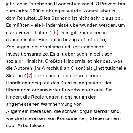
jährliches Durchschnittwachstum von 4, 3 Prozent bis
zum Jahre 2000 einbringen würde, kommt aber zu
dem Resultat: „Dies Szenario ist nicht sehr plausibel.
Es müßten viele Hindernisse überwunden werden, um
es zu verwirklichen."
Zur
[6]
Dies gilt zum einen in
ökonomischer Hinsicht in bezug auf Inflation,
Auflösung
Zahlungsbilanzprobleme und unzureichende
der
Investitionsanreize. Es gilt aber auch in politisch-
Fußnote
sozialer Hinsicht. Größtes Hindernis ist hier das, was
die Autoren (im Anschluß an Olson) als „institutioneile
Sklerose"
Zur
[7]
bezeichnen: die unzureichende
Handlungsfähigkeit des Staates gegenüber der
Auflösung
Übermacht organisierter Erwerbsinteressen. Sie
der
hindert die Regierungen nicht nur an der
Fußnote
angemessenen Wahrnehmung von
Allgemeininteressen, die schwer organisierbar sind,
wie die Interessen von Konsumenten, Steuerzahlern
oder Arbeitslosen.