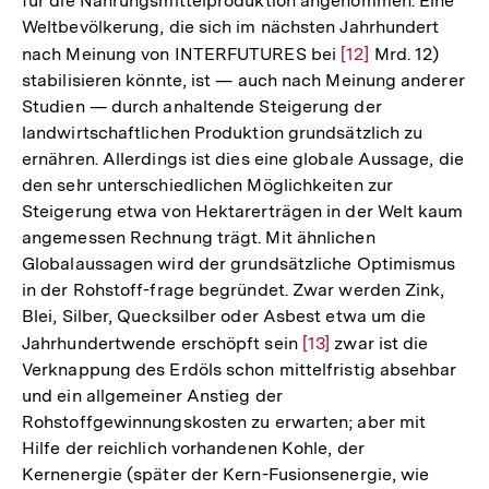
für die Nahrungsmittelproduktion angenommen. Eine
der
Weltbevölkerung, die sich im nächsten Jahrhundert
Fußnote
nach Meinung von INTERFUTURES bei
Zur
[12]
Mrd. 12)
stabilisieren könnte, ist — auch nach Meinung anderer
Auflösung
Studien — durch anhaltende Steigerung der
der
landwirtschaftlichen Produktion grundsätzlich zu
Fußnote
ernähren. Allerdings ist dies eine globale Aussage, die
den sehr unterschiedlichen Möglichkeiten zur
Steigerung etwa von Hektarerträgen in der Welt kaum
angemessen Rechnung trägt. Mit ähnlichen
Globalaussagen wird der grundsätzliche Optimismus
in der Rohstoff-frage begründet. Zwar werden Zink,
Blei, Silber, Quecksilber oder Asbest etwa um die
Jahrhundertwende erschöpft sein
Zur
[13]
zwar ist die
Verknappung des Erdöls schon mittelfristig absehbar
Auflösung
und ein allgemeiner Anstieg der
der
Rohstoffgewinnungskosten zu erwarten; aber mit
Fußnote
Hilfe der reichlich vorhandenen Kohle, der
Kernenergie (später der Kern-Fusionsenergie, wie