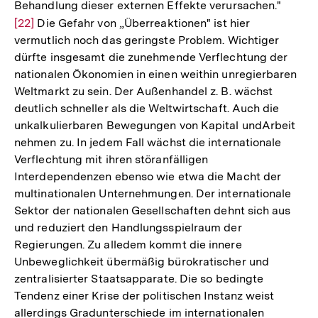
Behandlung dieser externen Effekte verursachen."
Zur
[22]
Die Gefahr von „Überreaktionen" ist hier
Auflös
vermutlich noch das geringste Problem. Wichtiger
der
dürfte insgesamt die zunehmende Verflechtung der
Fußno
nationalen Ökonomien in einen weithin unregierbaren
Weltmarkt zu sein. Der Außenhandel z. B. wächst
deutlich schneller als die Weltwirtschaft. Auch die
unkalkulierbaren Bewegungen von Kapital undArbeit
nehmen zu. In jedem Fall wächst die internationale
Verflechtung mit ihren störanfälligen
Interdependenzen ebenso wie etwa die Macht der
multinationalen Unternehmungen. Der internationale
Sektor der nationalen Gesellschaften dehnt sich aus
und reduziert den Handlungsspielraum der
Regierungen. Zu alledem kommt die innere
Unbeweglichkeit übermäßig bürokratischer und
zentralisierter Staatsapparate. Die so bedingte
Tendenz einer Krise der politischen Instanz weist
allerdings Gradunterschiede im internationalen