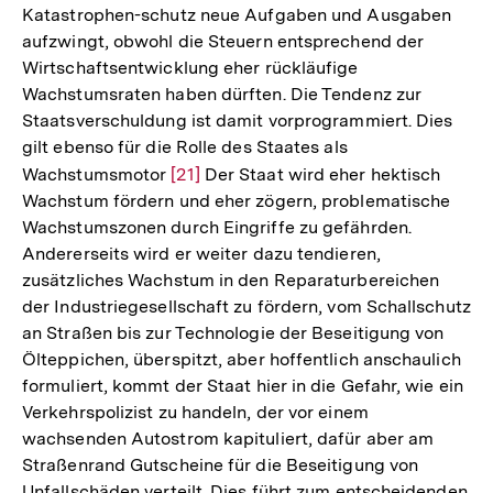
Katastrophen-schutz neue Aufgaben und Ausgaben
aufzwingt, obwohl die Steuern entsprechend der
Wirtschaftsentwicklung eher rückläufige
Wachstumsraten haben dürften. Die Tendenz zur
Staatsverschuldung ist damit vorprogrammiert. Dies
gilt ebenso für die Rolle des Staates als
Wachstumsmotor
Zur
[21]
Der Staat wird eher hektisch
Wachstum fördern und eher zögern, problematische
Auflösung
Wachstumszonen durch Eingriffe zu gefährden.
der
Andererseits wird er weiter dazu tendieren,
Fußnote
zusätzliches Wachstum in den Reparaturbereichen
der Industriegesellschaft zu fördern, vom Schallschutz
an Straßen bis zur Technologie der Beseitigung von
Ölteppichen, überspitzt, aber hoffentlich anschaulich
formuliert, kommt der Staat hier in die Gefahr, wie ein
Verkehrspolizist zu handeln, der vor einem
wachsenden Autostrom kapituliert, dafür aber am
Straßenrand Gutscheine für die Beseitigung von
Unfallschäden verteilt. Dies führt zum entscheidenden