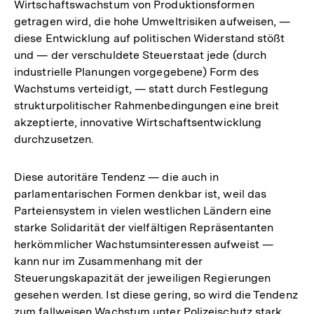
Wirtschaftswachstum von Produktionsformen
getragen wird, die hohe Umweltrisiken aufweisen, —
diese Entwicklung auf politischen Widerstand stößt
und — der verschuldete Steuerstaat jede (durch
industrielle Planungen vorgegebene) Form des
Wachstums verteidigt, — statt durch Festlegung
strukturpolitischer Rahmenbedingungen eine breit
akzeptierte, innovative Wirtschaftsentwicklung
durchzusetzen.
Diese autoritäre Tendenz — die auch in
parlamentarischen Formen denkbar ist, weil das
Parteiensystem in vielen westlichen Ländern eine
starke Solidarität der vielfältigen Repräsentanten
herkömmlicher Wachstumsinteressen aufweist —
kann nur im Zusammenhang mit der
Steuerungskapazität der jeweiligen Regierungen
gesehen werden. Ist diese gering, so wird die Tendenz
Zum
zum fallweisen Wachstum unter Polizeischutz stark
Seite