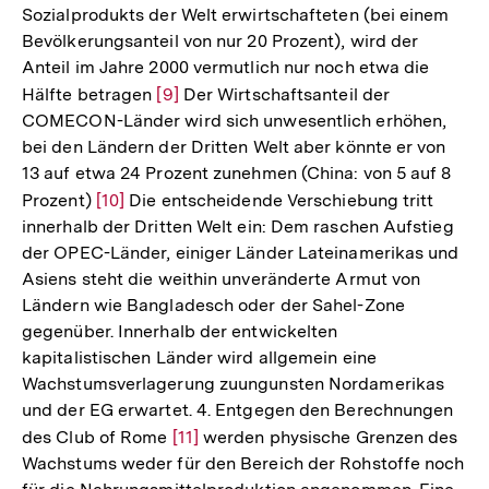
Sozialprodukts der Welt erwirtschafteten (bei einem
Bevölkerungsanteil von nur 20 Prozent), wird der
Anteil im Jahre 2000 vermutlich nur noch etwa die
Hälfte betragen
Zur
[9]
Der Wirtschaftsanteil der
COMECON-Länder wird sich unwesentlich erhöhen,
Auflösung
bei den Ländern der Dritten Welt aber könnte er von
der
13 auf etwa 24 Prozent zunehmen (China: von 5 auf 8
Fußnote
Prozent)
Zur
[10]
Die entscheidende Verschiebung tritt
innerhalb der Dritten Welt ein: Dem raschen Aufstieg
Auflösung
der OPEC-Länder, einiger Länder Lateinamerikas und
der
Asiens steht die weithin unveränderte Armut von
Fußnote
Ländern wie Bangladesch oder der Sahel-Zone
gegenüber. Innerhalb der entwickelten
kapitalistischen Länder wird allgemein eine
Wachstumsverlagerung zuungunsten Nordamerikas
und der EG erwartet. 4. Entgegen den Berechnungen
des Club of Rome
Zur
[11]
werden physische Grenzen des
Wachstums weder für den Bereich der Rohstoffe noch
Auflösung