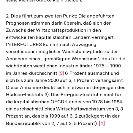
2. Dies führt zum zweiten Punkt: Die angeführten
Prognosen stimmen darin überein, daß sich der
Zuwachs der Wirtschaftsproduktion in den
entwickelten kapitalistischen Ländern verringert.
INTERFUTURES kommt nach Abwägung
verschiedener möglicher Wachstums-pfade zu der
Annahme eines „gemäßigten Wachstums", das für die
wichtigsten westlichen Industrieländer 1975— 1990
im Jahres-durchschnitt
Zur
[3]
6 Prozent ausmacht und
sich bis zum Jahre 2000 auf 3, 1 Prozent verlangsamt.
Auflösung
Diese Annahme deckt sich in etwa mit derjenigen des
der
Hudson-Instituts 3). Das Pro-gnos-Institut nimmt für
Fußnote
die kapitalistischen OECD-Länder von 1978 bis 1984
ein durchschnittliches Wirtschaftswachstum von 3, 3
Prozent an, das bis 1990 auf 3, 2 zurückgeht (in der
Bundesrepublik von 2, 7 auf 2, 5 Prozent).
Zur
[4]
Auflösung