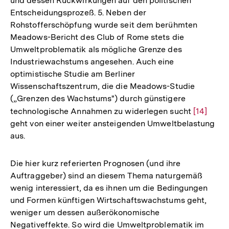
und dessen Rückwirkungen auf den politischen
Entscheidungsprozeß. 5. Neben der
Rohstofferschöpfung wurde seit dem berühmten
Meadows-Bericht des Club of Rome stets die
Umweltproblematik als mögliche Grenze des
Industriewachstums angesehen. Auch eine
optimistische Studie am Berliner
Wissenschaftszentrum, die die Meadows-Studie
(„Grenzen des Wachstums") durch günstigere
technologische Annahmen zu widerlegen sucht
Zur
[14]
geht von einer weiter ansteigenden Umweltbelastung
Auflösun
aus.
der
Fußnote
Die hier kurz referierten Prognosen (und ihre
Auftraggeber) sind an diesem Thema naturgemäß
wenig interessiert, da es ihnen um die Bedingungen
und Formen künftigen Wirtschaftswachstums geht,
weniger um dessen außerökonomische
Negativeffekte. So wird die Umweltproblematik im