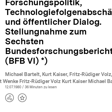
Forschungspolitik,
Technologiefolgenabsch
und öffentlicher Dialog.
Stellungnahme zum
Sechsten
Bundesforschungsberich
(BFB VI) *)
Michael Bartelt, Kurt Kaiser, Fritz-Rüdiger Volz
(Mehr
t Wenke Fritz-Rüdiger Volz Kurt Kaiser Michael Ba
12.07.1980
/ 36 Minuten zu lesen
Teilen
Inhalt
Optionen
merken
anzeigen