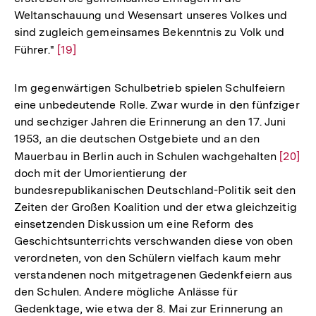
Weltanschauung und Wesensart unseres Volkes und
sind zugleich gemeinsames Bekenntnis zu Volk und
Führer."
Zur
[19]
Auflösung
der
Im gegenwärtigen Schulbetrieb spielen Schulfeiern
Fußnote
eine unbedeutende Rolle. Zwar wurde in den fünfziger
und sechziger Jahren die Erinnerung an den 17. Juni
1953, an die deutschen Ostgebiete und an den
Mauerbau in Berlin auch in Schulen wachgehalten
Zur
[20]
doch mit der Umorientierung der
Auflös
bundesrepublikanischen Deutschland-Politik seit den
der
Zeiten der Großen Koalition und der etwa gleichzeitig
Fußno
einsetzenden Diskussion um eine Reform des
Geschichtsunterrichts verschwanden diese von oben
verordneten, von den Schülern vielfach kaum mehr
verstandenen noch mitgetragenen Gedenkfeiern aus
den Schulen. Andere mögliche Anlässe für
Gedenktage, wie etwa der 8. Mai zur Erinnerung an