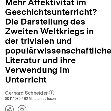
Mehr Affektivität im
im
Unterricht
Geschichtsunterricht?
|
APuZ
Die Darstellung des
45/1980
Zweiten Weltkriegs in
|
bpb.de
der trivialen und
populärwissenschaftlich
Literatur und ihre
Verwendung im
Unterricht
Gerhard Schneider
(Mehr zum Autor)
öffnen
08.11.1980
/ 62 Minuten zu lesen