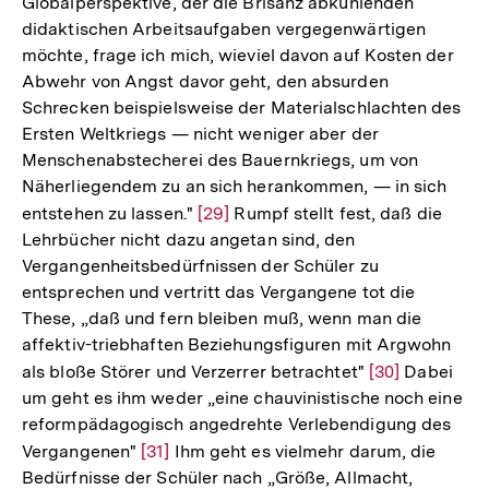
Globalperspektive, der die Brisanz abkühlenden
didaktischen Arbeitsaufgaben vergegenwärtigen
möchte, frage ich mich, wieviel davon auf Kosten der
Abwehr von Angst davor geht, den absurden
Schrecken beispielsweise der Materialschlachten des
Ersten Weltkriegs — nicht weniger aber der
Menschenabstecherei des Bauernkriegs, um von
Näherliegendem zu an sich herankommen, — in sich
entstehen zu lassen."
Zur
[29]
Rumpf stellt fest, daß die
Lehrbücher nicht dazu angetan sind, den
Auflösung
Vergangenheitsbedürfnissen der Schüler zu
der
entsprechen und vertritt das Vergangene tot die
Fußnote
These, „daß und fern bleiben muß, wenn man die
affektiv-triebhaften Beziehungsfiguren mit Argwohn
als bloße Störer und Verzerrer betrachtet"
Zur
[30]
Dabei
um geht es ihm weder „eine chauvinistische noch eine
Auflösung
reformpädagogisch angedrehte Verlebendigung des
der
Vergangenen"
Zur
[31]
Ihm geht es vielmehr darum, die
Fußnote
Bedürfnisse der Schüler nach „Größe, Allmacht,
Auflösung