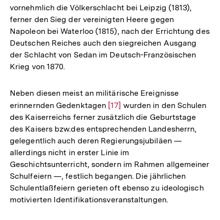
vornehmlich die Völkerschlacht bei Leipzig (1813),
ferner den Sieg der vereinigten Heere gegen
Napoleon bei Waterloo (1815), nach der Errichtung des
Deutschen Reiches auch den siegreichen Ausgang
der Schlacht von Sedan im Deutsch-Französischen
Krieg von 1870.
Neben diesen meist an militärische Ereignisse
erinnernden Gedenktagen
Zur
[17]
wurden in den Schulen
des Kaiserreichs ferner zusätzlich die Geburtstage
Auflösung
des Kaisers bzw.des entsprechenden Landesherrn,
der
gelegentlich auch deren Regierungsjubiläen —
Fußnote
allerdings nicht in erster Linie im
Geschichtsunterricht, sondern im Rahmen allgemeiner
Schulfeiern —, festlich begangen. Die jährlichen
Schulentlaßfeiern gerieten oft ebenso zu ideologisch
motivierten Identifikationsveranstaltungen.