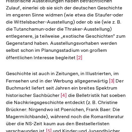
Historische Ausstellungen haben beträchtlichen
Auflösung
Zulauf, einerlei ob sie sich der deutschen Geschichte
der
im engeren Sinne widmen (wie etwa die Staufer-oder
Fußnote
die Wittelsbacher-Ausstellung) oder ob sie (wie z. B.
die Tutanchamun-oder die Thraker-Ausstellung)
entlegenere, ja teilweise „exotische Geschichten" zum
Gegenstand haben. Ausstellungsvorhaben werden
selbst schon im Planungsstadium von großem
öffentlichen Interesse begleitet
Zur
[2]
Auflösung
der
Geschichte ist auch in Zeitungen, in Illustrierten, im
Fußnote
Fernsehen und in der Werbung allgegenwärtig
Zur
[3]
Der
Buchmarkt liefert seit Jahren ein breites Spektrum
Auflösung
historischer Sachbücher
Zur
[4]
die Belletristik hat soeben
der
die Nachkriegsgeschichte entdeckt (z. B. Christine
Auflösung
Fußnote
Brückner: Nirgendwo ist Poenichen, Frank Baer: Die
der
Magermilchbande), während noch die Romanliteratur
Fußnote
über die NS-Zeit kaum aus den Bestsellerlisten
verschwunden ist
Zur
[5]
und Kinder-und Jugendbücher