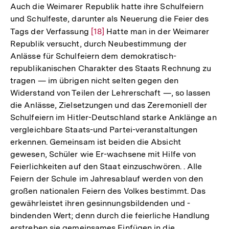
Auch die Weimarer Republik hatte ihre Schulfeiern
und Schulfeste, darunter als Neuerung die Feier des
Tags der Verfassung
Zur
[18]
Hatte man in der Weimarer
Republik versucht, durch Neubestimmung der
Auflösung
Anlässe für Schulfeiern dem demokratisch-
der
republikanischen Charakter des Staats Rechnung zu
Fußnote
tragen — im übrigen nicht selten gegen den
Widerstand von Teilen der Lehrerschaft —, so lassen
die Anlässe, Zielsetzungen und das Zeremoniell der
Schulfeiern im Hitler-Deutschland starke Anklänge an
vergleichbare Staats-und Partei-veranstaltungen
erkennen. Gemeinsam ist beiden die Absicht
gewesen, Schüler wie Er-wachsene mit Hilfe von
Feierlichkeiten auf den Staat einzuschwören. . Alle
Feiern der Schule im Jahresablauf werden von den
großen nationalen Feiern des Volkes bestimmt. Das
gewährleistet ihren gesinnungsbildenden und -
bindenden Wert; denn durch die feierliche Handlung
erstreben sie gemeinsames Einfügen in die