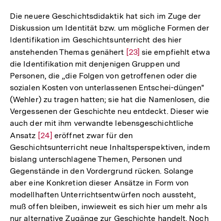
Die neuere Geschichtsdidaktik hat sich im Zuge der
Diskussion um Identität bzw. um mögliche Formen der
Identifikation im Geschichtsunterricht des hier
anstehenden Themas genähert
Zur
[23]
sie empfiehlt etwa
die Identifikation mit denjenigen Gruppen und
Auflösung
Personen, die „die Folgen von getroffenen oder die
der
sozialen Kosten von unterlassenen Entschei-düngen"
Fußnote
(Wehler) zu tragen hatten; sie hat die Namenlosen, die
Vergessenen der Geschichte neu entdeckt. Dieser wie
auch der mit ihm verwandte lebensgeschichtliche
Ansatz
Zur
[24]
eröffnet zwar für den
Geschichtsunterricht neue Inhaltsperspektiven, indem
Auflösung
bislang unterschlagene Themen, Personen und
der
Gegenstände in den Vordergrund rücken. Solange
Fußnote
aber eine Konkretion dieser Ansätze in Form von
modellhaften Unterrichtsentwürfen noch aussteht,
muß offen bleiben, inwieweit es sich hier um mehr als
nur alternative Zugänge zur Geschichte handelt. Noch