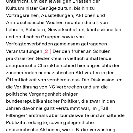
Unterricht, um den jeweiligen Erlassen der
Kultusminister Genüge zu tun, bis hin zu
Vortragsreihen, Ausstellungen, Aktionen und
Antifaschistische Wochen reichten die oft von
Lehrern, Schülern, Gewerkschaften, konfessionellen
und politischen Gruppen sowie von
Verfolgtenverbänden gemeinsam getragenen
Veranstaltungen
Zur
[21]
Der den früher an Schulen
praktizierten Gedenkfeiern vielfach anhaftende
Auflösung
antiquarische Charakter schied hier angesichts der
der
zunehmenden neonazistischen Aktivitäten in der
Fußnote
Öffentlichkeit von vornherein aus. Die Diskussion um
die Verjährung von NS-Verbrechen und um die
politische Vergangenheit einiger
bundesrepublikanischer Politiker, die zwar in den
Jahren davor nie ganz verstummt war, im „Fall
Filbinger" erstmals aber bundesweite und anhaltende
Publizität erlangte, sowie gelegentliche
antisemitische Aktionen, wie z. B. die Verwüstung