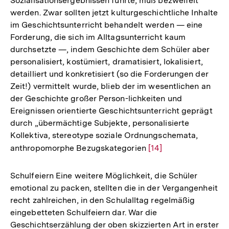
Sozialisationsergebnissen führte, muß bezweifelt
werden. Zwar sollten jetzt kulturgeschichtliche Inhalte
im Geschichtsunterricht behandelt werden — eine
Forderung, die sich im Alltagsunterricht kaum
durchsetzte —, indem Geschichte dem Schüler aber
personalisiert, kostümiert, dramatisiert, lokalisiert,
detailliert und konkretisiert (so die Forderungen der
Zeit!) vermittelt wurde, blieb der im wesentlichen an
der Geschichte großer Person-lichkeiten und
Ereignissen orientierte Geschichtsunterricht geprägt
durch „übermächtige Subjekte, personalisierte
Kollektiva, stereotype soziale Ordnungschemata,
anthropomorphe Bezugskategorien
Zur
[14]
Auflösung
der
Schulfeiern Eine weitere Möglichkeit, die Schüler
Fußnote
emotional zu packen, stellten die in der Vergangenheit
recht zahlreichen, in den Schulalltag regelmäßig
eingebetteten Schulfeiern dar. War die
Geschichtserzählung der oben skizzierten Art in erster