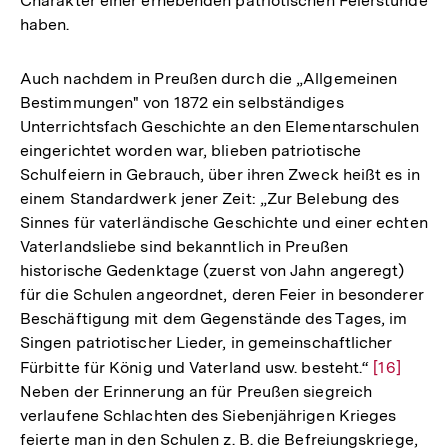
Charakter einer erhebenden patriotischen Feierstunde
der
haben.
Fußnote
Auch nachdem in Preußen durch die „Allgemeinen
Bestimmungen" von 1872 ein selbständiges
Unterrichtsfach Geschichte an den Elementarschulen
eingerichtet worden war, blieben patriotische
Schulfeiern in Gebrauch, über ihren Zweck heißt es in
einem Standardwerk jener Zeit: „Zur Belebung des
Sinnes für vaterländische Geschichte und einer echten
Vaterlandsliebe sind bekanntlich in Preußen
historische Gedenktage (zuerst von Jahn angeregt)
für die Schulen angeordnet, deren Feier in besonderer
Beschäftigung mit dem Gegenstände des Tages, im
Singen patriotischer Lieder, in gemeinschaftlicher
Fürbitte für König und Vaterland usw. besteht.“
Zur
[16]
Neben der Erinnerung an für Preußen siegreich
Auflösun
verlaufene Schlachten des Siebenjährigen Krieges
der
feierte man in den Schulen z. B. die Befreiungskriege,
Fußnote