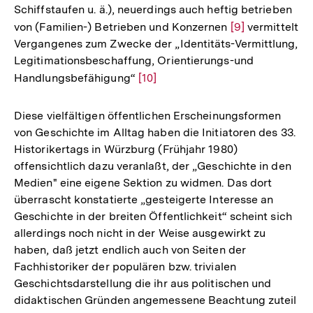
Schiffstaufen u. ä.), neuerdings auch heftig betrieben
von (Familien-) Betrieben und Konzernen
Zur
[9]
vermittelt
Vergangenes zum Zwecke der „Identitäts-Vermittlung,
Auflösung
Legitimationsbeschaffung, Orientierungs-und
der
Handlungsbefähigung“
Zur
[10]
Fußnote
Auflösung
der
Diese vielfältigen öffentlichen Erscheinungsformen
Fußnote
von Geschichte im Alltag haben die Initiatoren des 33.
Historikertags in Würzburg (Frühjahr 1980)
offensichtlich dazu veranlaßt, der „Geschichte in den
Medien" eine eigene Sektion zu widmen. Das dort
überrascht konstatierte „gesteigerte Interesse an
Geschichte in der breiten Öffentlichkeit“ scheint sich
allerdings noch nicht in der Weise ausgewirkt zu
haben, daß jetzt endlich auch von Seiten der
Fachhistoriker der populären bzw. trivialen
Geschichtsdarstellung die ihr aus politischen und
didaktischen Gründen angemessene Beachtung zuteil