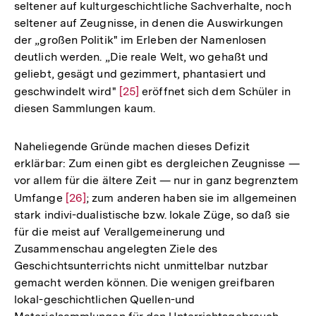
seltener auf kulturgeschichtliche Sachverhalte, noch
seltener auf Zeugnisse, in denen die Auswirkungen
der „großen Politik" im Erleben der Namenlosen
deutlich werden. „Die reale Welt, wo gehaßt und
geliebt, gesägt und gezimmert, phantasiert und
geschwindelt wird"
Zur
[25]
eröffnet sich dem Schüler in
diesen Sammlungen kaum.
Auflösung
der
Fußnote
Naheliegende Gründe machen dieses Defizit
erklärbar: Zum einen gibt es dergleichen Zeugnisse —
vor allem für die ältere Zeit — nur in ganz begrenztem
Umfange
Zur
[26]
; zum anderen haben sie im allgemeinen
stark indivi-dualistische bzw. lokale Züge, so daß sie
Auflösung
für die meist auf Verallgemeinerung und
der
Zusammenschau angelegten Ziele des
Fußnote
Geschichtsunterrichts nicht unmittelbar nutzbar
gemacht werden können. Die wenigen greifbaren
lokal-geschichtlichen Quellen-und