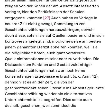
Materialsammlungen für den Unterrichtsgebrauch
zeugen von der Scheu der am Absatz interessierten
Verleger, hier den Bedürfnissen der Schulen
entgegenzukommen
Zur
[27]
Auch haben es Verlage in
neuerer Zeit nicht gewagt, Sammlungen von
Auflösung
Geschichtserzählungen herauszubringen, obwohl
der
doch diese, sofern sie auf Quellen basieren und in sich
Fußnote
kontrovers angelegt sind, möglicherweise am besten
jenem genannten Defizit abhelfen könnten, weil sie
die Möglichkeit böten, auch ganz verstreute
Quelleninformationen miteinander zu verbinden. Die
Diskussion um Funktion und Gestalt zukünftiger
Geschichtserzählungen hat zwar noch keine
konsensfähigen Ergebnisse erbracht (s. o. Anm. 12),
dennoch ist es an der Zeit, die von der
geschichtsdidaktischen Literatur ins Abseits gerückte
Geschichtserzählung wieder als ein alternatives
Unterrichts-mittel zu begreifen. Dies sollte auch
deshalb geschehen, weil zumindest die