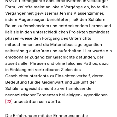
NS-Zeit ermöglichte Schüleraktivitäten in vielfältiger
Form, knüpfte meist an lokale Vorgänge an, holte die
Vergangenheit gewissermaßen ins Klassenzimmer,
indem Augenzeugen berichteten, ließ den Schülern
Raum zu forschendem und entdeckendem Lernen und
ließ sie in den unterschiedlichen Projekten zumindest
phasen-weise den Fortgang des Unterrichts
mitbestimmen und die Materialbasis gelegentlich
selbständig aufspüren und aufarbeiten. Hier wurde ein
emotionaler Zugang zur Geschichte gefunden, der
abseits aller Phrasen und ohne falsches Pathos, dazu
in Einklang mit vertretbaren Zielen des
Geschichtsunterrichts zu Einsichten verhalf, deren
Bedeutung für die Gegenwart und Zukunft der
Schüler angesichts nicht zu verharmlosender
neonazistischer Tendenzen bei einigen Jugendlichen
Zur
[22]
unbestritten sein dürfte.
Aufl
der
Fußn
Die Erfahrungen mit der Erinnerung an die