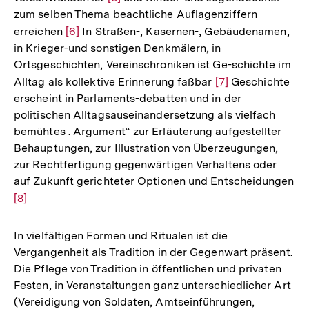
zum selben Thema beachtliche Auflagenziffern
Auflösung
erreichen
Zur
[6]
In Straßen-, Kasernen-, Gebäudenamen,
der
in Krieger-und sonstigen Denkmälern, in
Auflösung
Fußnote
Ortsgeschichten, Vereinschroniken ist Ge-schichte im
der
Alltag als kollektive Erinnerung faßbar
Zur
[7]
Geschichte
Fußnote
erscheint in Parlaments-debatten und in der
Auflösung
politischen Alltagsauseinandersetzung als vielfach
der
bemühtes . Argument“ zur Erläuterung aufgestellter
Fußnote
Behauptungen, zur Illustration von Überzeugungen,
zur Rechtfertigung gegenwärtigen Verhaltens oder
auf Zukunft gerichteter Optionen und Entscheidungen
Zur
[8]
Auflösung
der
In vielfältigen Formen und Ritualen ist die
Fußnote
Vergangenheit als Tradition in der Gegenwart präsent.
Die Pflege von Tradition in öffentlichen und privaten
Festen, in Veranstaltungen ganz unterschiedlicher Art
(Vereidigung von Soldaten, Amtseinführungen,