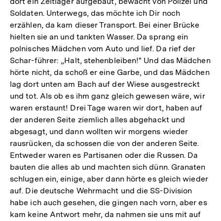
dort ein Zeltlager aufgebaut, bewacht von Polizei und
Soldaten. Unterwegs, das möchte ich Dir noch
erzählen, da kam dieser Transport. Bei einer Brücke
hielten sie an und tankten Wasser. Da sprang ein
polnisches Mädchen vom Auto und lief. Da rief der
Schar-führer: „Halt, stehenbleiben!" Und das Mädchen
hörte nicht, da schoß er eine Garbe, und das Mädchen
lag dort unten am Bach auf der Wiese ausgestreckt
und tot. Als ob es ihm ganz gleich gewesen wäre, wir
waren erstaunt! Drei Tage waren wir dort, haben auf
der anderen Seite ziemlich alles abgehackt und
abgesagt, und dann wollten wir morgens wieder
rausrücken, da schossen die von der anderen Seite.
Entweder waren es Partisanen oder die Russen. Da
bauten die alles ab und machten sich dünn. Granaten
schlugen ein, einige, aber dann hörte es gleich wieder
auf. Die deutsche Wehrmacht und die SS-Division
habe ich auch gesehen, die gingen nach vorn, aber es
Zum
kam keine Antwort mehr, da nahmen sie uns mit auf
Seite