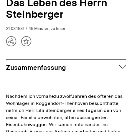
Das Leben des Herrn
Steinberger
21.03.1981
/ 49 Minuten zu lesen
Teilen
Inhalt
Optionen
merken
anzeigen
auf
Zusammenfassung
Nachdem ich vornahezu zwölfJahren des öfteren das
Wohnlager in Roggendorf-Thenhoven besuchthatte,
riefmich Herr Lila Steinberger eines Tagesin den von
seiner Familie bewohnten, alten ausrangierten
Eisenbahnwaggon. Wir kamen miteinander ins
Gespräch. Es war der Anfang einerfesten und tiefen