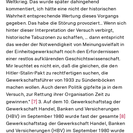
Weltkrieg. Das wurde später dahingehend
kommentiert, ich hätte eine nicht der historischen
Wahrheit entsprechende Wertung dieses Vorgangs
gegeben. Das habe die Störung provoziert... Wenn sich
hinter dieser Interpretation der Versuch verbirgt,
historische Tabuzonen zu schaffen, ... dann entspricht
das weder der Notwendigkeit von Meinungsvielfalt in
der Einheitsgewerkschaft noch den Erfordernissen
einer restlos aufklärenden Geschichtswissenschaft.
Mir leuchtet es nicht ein, daß die gleichen, die den
Hitler-Stalin-Pakt zu rechtfertigen suchen, die
Gewerkschaftsführer von 1933 zu Sündenböcken
machen wollen. Auch deren Politik gipfelte ja in dem
Versuch, zur Rettung ihrer Organisation Zeit zu
gewinnen."
Zur
[7]
3. Auf dem 10. Gewerkschaftstag der
Gewerkschaft Handel, Banken und Versicherungen
Auflösung
(HBV) im September 1980 wurde fast der gesamte
Zur
[8]
der
Gewerkschaftstag der Gewerkschaft Handel, Banken
Auflö
Fußnote
und Versicherungen (HBV) im September 1980 wurde
der