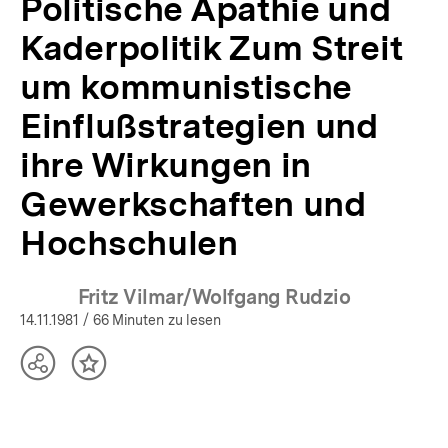
Politische Apathie und
46/1981
|
Kaderpolitik Zum Streit
bpb.de
um kommunistische
Einflußstrategien und
ihre Wirkungen in
Gewerkschaften und
Hochschulen
Fritz Vilmar/Wolfgang Rudzio
14.11.1981
/ 66 Minuten zu lesen
Teilen
Inhalt
Optionen
merken
anzeigen