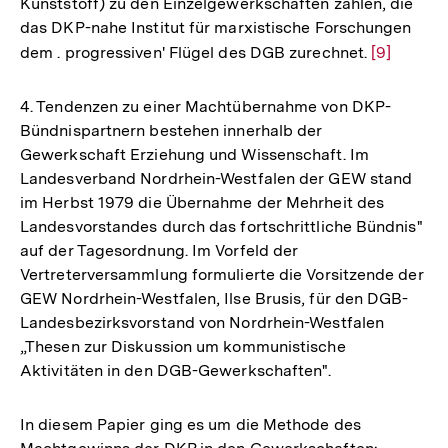
Kunststoff) zu den Einzelgewerkschaften zählen, die
das DKP-nahe Institut für marxistische Forschungen
dem . progressiven' Flügel des DGB zurechnet.
Zur
[9]
Auflösung
der
4. Tendenzen zu einer Machtübernahme von DKP-
Fußnote
Bündnispartnern bestehen innerhalb der
Gewerkschaft Erziehung und Wissenschaft. Im
Landesverband Nordrhein-Westfalen der GEW stand
im Herbst 1979 die Übernahme der Mehrheit des
Landesvorstandes durch das fortschrittliche Bündnis"
auf der Tagesordnung. Im Vorfeld der
Vertreterversammlung formulierte die Vorsitzende der
GEW Nordrhein-Westfalen, Ilse Brusis, für den DGB-
Landesbezirksvorstand von Nordrhein-Westfalen
„Thesen zur Diskussion um kommunistische
Aktivitäten in den DGB-Gewerkschaften".
In diesem Papier ging es um die Methode des