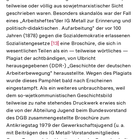
teilweise oder völlig aus sowjetmarxistischer Sicht
geschrieben waren. Besonders skandalös war der Fall
eines „Arbeitsheftes''der IG Metall zur Erinnerung und
politisch-didaktischen . Aufarbeitung" der vor 100
Jahren (1878) gegen die Sozialdemokratie erlassenen
Sozialistengesetze
Zur
[13]
eine Broschüre, die sich in
wesentlichen Teilen als ein — teilweise wörtliches —
Auflösung
Plagiat der achtbändigen, von Ulbricht
der
herausgegebenen (DDR-) „Geschichte der deutschen
Fußnote
Arbeiterbewegung" herausstellte. Wegen des Plagiats
wurde dieses Pamphlet bald nach Erscheinen
eingestampft. Als ein weiteres unbrauchbares, weil
dem so-wjetkommunistischen Geschichtsbild
teilweise zu nahe stehendes Druckwerk erwies sich
die von der Abteilung Jugend beim Bundesvorstand
des DGB zusammengestellte Broschüre zum
Antikriegstag 1979 der Gewerkschaftsjugend (u. a.
mit Beiträgen des IG Metall-Vorstandsmitgliedes