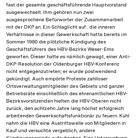
fast der gesamte geschäftsführende Hauptvorstand
Fußno
ausgewechselt. Ihm gehören nun zwei
ausgesprochene Befürworter der Zusammenarbeit
mit der DKP an. Ein Schlaglicht auf . die inneren
Verhältnisse in dieser Gewerkschaft hatte bereits im
Sommer 1980 die plötzliche Kündigung des
Geschäftsführers des HBV-Bezirks Weser-Ems
geworfen. Dieser hatte es nämlich gewagt, einer Anti-
DKP-Resolution der Oldenburger HBV-Konferenz
nicht entgegenzutreten; er wurde postwendend
gekündigt. Auch empörte Proteste zahlloser
Ortsverwaltungsmitglieder des Gebiets und ganzer
Betriebsräte einschließlich des ehrenamtlichen HBV-
Bezirksvorsitzenden hielten die HBV-Oberen nicht
zurück, den achtzehn Jahre lang höchst erfolgreich
arbeitenden Gewerkschaftsfunktionär zu feuern. Kühl
nahm die HBV eine Austrittswelle von Mitgliedern in
Kauf und versuchte vergeblich, andere
Kündigungsgründe aufzutischen. Eine Untersuchung