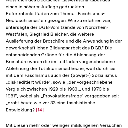
einen in höherer Auflage gedruckten
Referentenleitfaden zum Thema . Faschismus-
Neofaschismus’ eingezogen. Wie zu erfahren war,
untersagte der DGB-Vorsitzende von Nordrhein-
Westfalen, Siegfried Bleicher, die weitere
Auslieferung der Broschüre und die Anwendung in der
gewerkschaftlichen Bildungsarbeit des DGB." Die
entscheidenden Gründe für die Ablehnung der
Broschüre waren die im Leitfaden vorgeschriebene
Ablehnung der Totalitarismustheorie, weil durch sie
mit dem Faschismus auch der (Sowjet-) Sozialismus
„diskreditiert würde“, sowie „der vorgeschriebene
Vergleich zwischen 1929 bis 1933 ... und 1973 bis
1981", wobei als „Provokationsfrage" vorgegeben sei:
„droht heute wie vor 33 eine faschistische
Entwicklung?
Zur
[14]
Auflösung
der
Mit diesen mehr oder weniger mißlungenen Versuchen