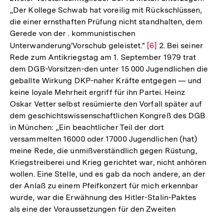
„Der Kollege Schwab hat voreilig mit Rückschlüssen,
die einer ernsthaften Prüfung nicht standhalten, dem
Gerede von der . kommunistischen
Unterwanderung'Vorschub geleistet."
Zur
[6]
2. Bei seiner
Rede zum Antikriegstag am 1. September 1979 trat
Auflösung
dem DGB-Vorsitzen-den unter 15 000 Jugendlichen die
der
geballte Wirkung DKP-naher Kräfte entgegen — und
Fußnote
keine loyale Mehrheit ergriff für ihn Partei. Heinz
Oskar Vetter selbst resümierte den Vorfall später auf
dem geschichtswissenschaftlichen Kongreß des DGB
in München: „Ein beachtlicher Teil der dort
versammelten 16000 oder 17000 Jugendlichen (hat)
meine Rede, die unmißverständlich gegen Rüstung,
Kriegstreiberei und Krieg gerichtet war, nicht anhören
wollen. Eine Stelle, und es gab da noch andere, an der
der Anlaß zu einem Pfeifkonzert für mich erkennbar
wurde, war die Erwähnung des Hitler-Stalin-Paktes
als eine der Voraussetzungen für den Zweiten