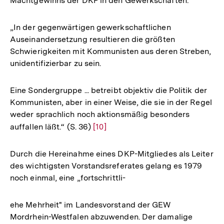
Machtgewinns der DKP in den Gewerkschaften:
„In der gegenwärtigen gewerkschaftlichen
Auseinandersetzung resultieren die größten
Schwierigkeiten mit Kommunisten aus deren Streben,
unidentifizierbar zu sein.
Eine Sondergruppe ... betreibt objektiv die Politik der
Kommunisten, aber in einer Weise, die sie in der Regel
weder sprachlich noch aktionsmäßig besonders
auffallen läßt.“ (S. 36)
Zur
[10]
Auflösung
der
Durch die Hereinahme eines DKP-Mitgliedes als Leiter
Fußnote
des wichtigsten Vorstandsreferates gelang es 1979
noch einmal, eine „fortschrittli-
ehe Mehrheit" im Landesvorstand der GEW
Mordrhein-Westfalen abzuwenden. Der damalige