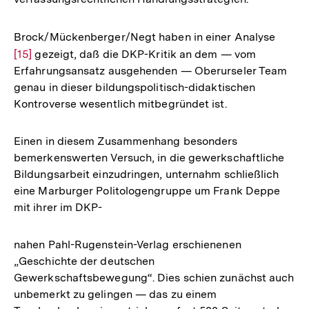
Brock/Mückenberger/Negt haben in einer Analyse
Zur
[15]
gezeigt, daß die DKP-Kritik an dem — vom
Auflö
Erfahrungsansatz ausgehenden — Oberurseler Team
der
genau in dieser bildungspolitisch-didaktischen
Fußno
Kontroverse wesentlich mitbegründet ist.
Einen in diesem Zusammenhang besonders
bemerkenswerten Versuch, in die gewerkschaftliche
Bildungsarbeit einzudringen, unternahm schließlich
eine Marburger Politologengruppe um Frank Deppe
mit ihrer im DKP-
nahen Pahl-Rugenstein-Verlag erschienenen
„Geschichte der deutschen
Gewerkschaftsbewegung“. Dies schien zunächst auch
unbemerkt zu gelingen — das zu einem
Zum
Seite