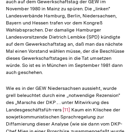
auch auf dem Gewerkschaftstag der GEW im
November 1980 in Mainz zu spüren. Die „linken"
Landesverbände Hamburg, Berlin, Niedersachsen,
Bayern und Hessen trafen vor dem Kongreß
Wahlabsprachen. Der damalige Hamburger
Landesvorsitzende Dietrich Lembke (SPD) kündigte
auf dem Gewerkschaftstag an, daß man das nächste
Mal einen Vorstand wählen müsse, der die Beschlüsse
dieses Gewerkschaftstages in die Tat umsetzen
würde. So ist es in München im September 1981 dann
auch geschehen.
Wie es in der GEW Niedersachsen aussieht, wurde
grell beleuchtet durch eine „notwendige Rezension"
des „Marschs der DKP .. . unter Mitwirkung des
Landesgeschäftsfüh-rers
Zur
[11]
Kaum ein Klischee der
sowjetkommunistischen Sprachregelung zur
Auflösung
Diffamierung dieser Analyse (wie sie dann vom DKP-
der
Chef Mies in einer Broschüre zusammengefaßt wurde
Zur
Fußnote