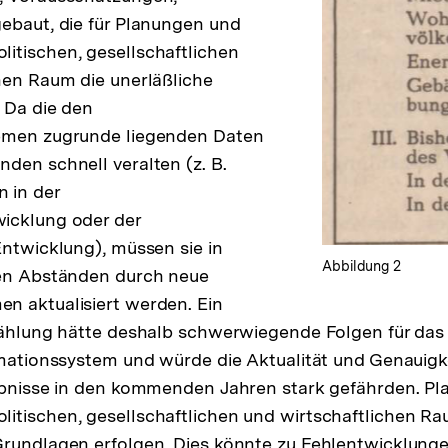
ebaut, die für Planungen und
itischen, gesellschaftlichen
hen Raum die unerläßliche
 Da die den
emen zugrunde liegenden Daten
den schnell veralten (z. B.
 in der
icklung oder der
Entwicklung), müssen sie in
Abbildung 2
hen Abständen durch neue
n aktualisiert werden. Ein
 Zählung hätte deshalb schwerwiegende Folgen für da
rmationssystem und würde die Aktualität und Genauigke
gebnisse in den kommenden Jahren stark gefährden. P
itischen, gesellschaftlichen und wirtschaftlichen 
Grundlagen erfolgen. Dies könnte zu Fehlentwicklung