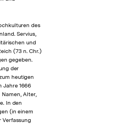
ochkulturen des
land. Servius,
itärischen und
ich (73 n. Chr.)
ngen gegeben.
gung der
 zum heutigen
m Jahre 1666
 Namen, Alter,
e. In den
gen (in einem
r Verfassung