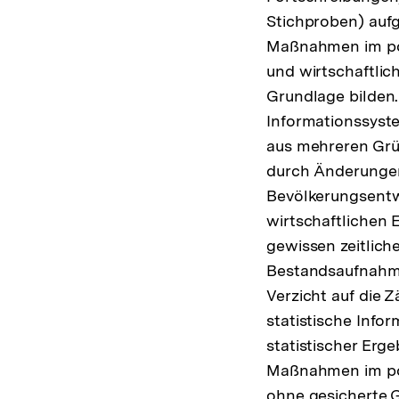
Stichproben) aufg
Maßnahmen im pol
und wirtschaftlic
Grundlage bilden.
Informationssyst
aus mehreren Grün
durch Änderungen
Bevölkerungsentw
wirtschaftlichen 
gewissen zeitlic
Bestandsaufnahme
Verzicht auf die
statistische Info
statistischer Er
Maßnahmen im pol
ohne gesicherte 