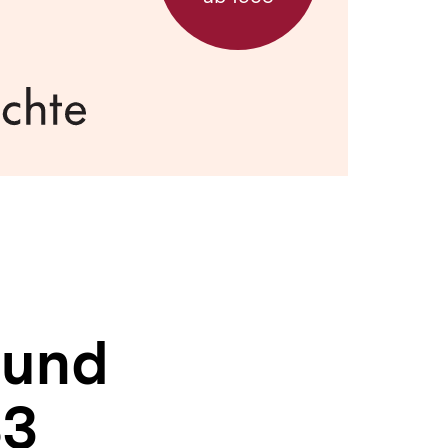
sund
83