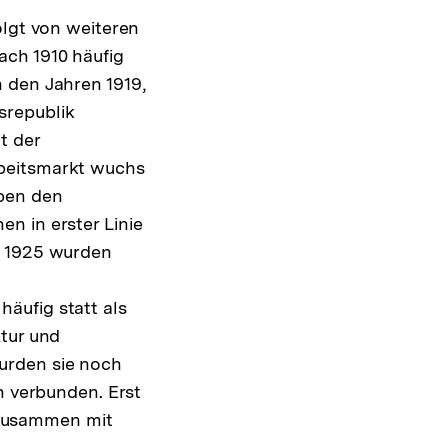
olgt von weiteren
ach 1910 häufig
 den Jahren 1919,
srepublik
t der
rbeitsmarkt wuchs
eben den
n in erster Linie
b 1925 wurden
äufig statt als
ktur und
urden sie noch
n verbunden. Erst
 zusammen mit