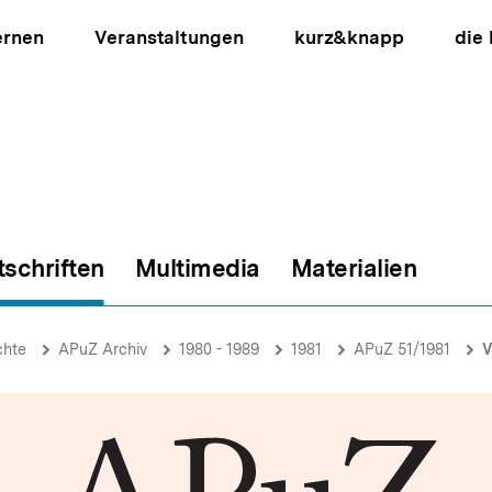
ernen
Veranstaltungen
kurz&knapp
die
tschriften
Multimedia
Materialien
ion
chte
APuZ Archiv
1980 - 1989
1981
APuZ 51/1981
V