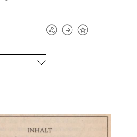
Artikel
Teilen
Inhalt
drucken
Optionen
merken
anzeigen
aufklappen