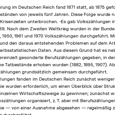
hlung im Deutschen Reich fand 1871 statt, ab 1875 gef
tänden von jeweils fünf Jahren. Diese Folge wurde n
Krisenzeiten unterbrochen. -Es gab Volkszählungen in
939. Nach dem Zweiten Weltkrieg wurden in der Bunde
 1950, 1961 und 1970 Volkszählungen durchgeführt. Mi
ng und den daraus entstehenden Problemen auf dem A
werbsstatistischen Daten. Aus diesem Grund hat es n
reinzelt gesonderte Berufszählungen gegeben, in dene
he Tatbestände erhoben wurden (1882, 1895, 1907). A
zählungen grundsätzlich gemeinsam durchgeführt.
lungen fanden im Deutschen Reich zunächst weniger h
ie wurden erforderlich, um einen Überblick über Stru
einzelnen Wirtschaftszweige zu gewinnen; zunächst w
kszählungen organisiert, z. T. aber mit Berufszählunge
 sie — von einer Ausnahme abgesehen — regelmäßig
g durchgeführt.