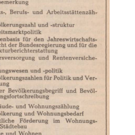
In
Lightbox
öffnen