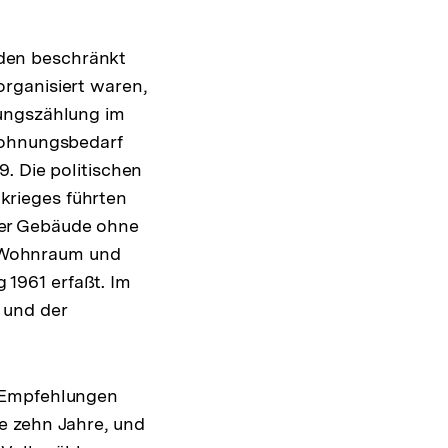
den beschränkt
rganisiert waren,
nungszählung im
Wohnungsbedarf
. Die politischen
krieges führten
der Gebäude ohne
 Wohnraum und
1961 erfaßt. Im
 und der
n Empfehlungen
e zehn Jahre, und