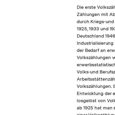
Die erste Volkszä
Zählungen mit Abs
durch Kriegs-und 
1925, 1933 und 1
Deutschland 1946,
Industrialisieru
der Bedarf an er
Volkszählungen ve
erwerbsstatistisc
Volks-und Berufs
Arbeitsstättenzäh
Volkszählungen. S
Entwicklung der 
losgelöst von Vol
ab 1925 hat man
einer Volkszählun