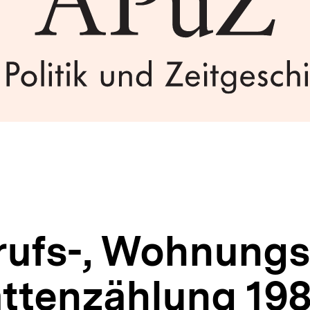
erufs-, Wohnung
ättenzählung 19