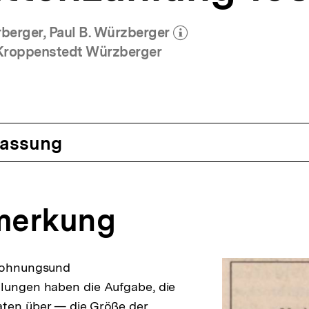
berger, Paul B. Würzberger
(Mehr zum Autor)
öffnen
z Kroppenstedt Würzberger
assung
merkung
 Wohnungsund
hlungen haben die Aufgabe, die
aten über — die Größe der