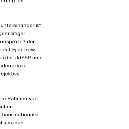
chtung der
 untereinander ist
genseitiger
ionsprozeß der
eidet Fjodorow
 aus der UdSSR und
endenz dazu
bjektive
orim Rahmen von
schen
. baus nationaler
listischen