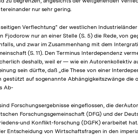
nd zu begrenzen, angesichts der weitgehenden Verfle
ntereinander nur sehr gering.
seitigen Verflechtung" der westlichen Industrieländer
n Fjodorow nur an einer Stelle (S. 5) die Rede, von ge
nfalls, und zwar im Zusammenhang mit dem Intergrat
einschaft (S. 11). Den Terminus Interdependenz verm
sicherlich deshalb, weil er — wie ein Autorenkollektiv
nung sein dürfte, daß „die These von einer Interdep
m gestützt auf sogenannte Abhängigkeitszwänge die o
s Ab-
g sind Forschungsergebnisse eingeflossen, die derAut
utschen Forschungsgemeinschaft (DFG) und der Deut
Friedens-und Konflikt-forschung (DGFK) erarbeitet hat
der Entscheidung von Wirtschaftsfragen in den imperia