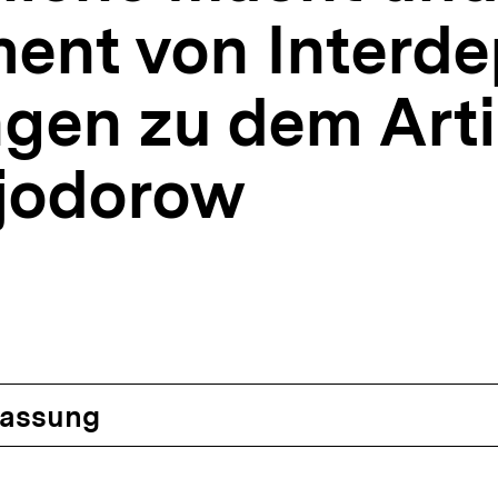
ent von Interd
en zu dem Arti
Fjodorow
assung