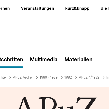
ernen
Veranstaltungen
kurz&knapp
die
tschriften
Multimedia
Materialien
ion
chte
APuZ Archiv
1980 - 1989
1982
APuZ 4/1982
Inte