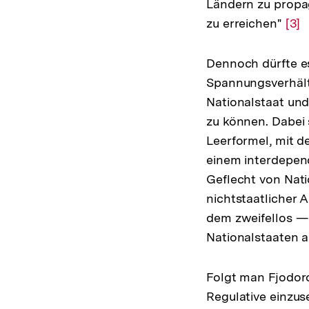
Ländern zu propag
zu erreichen"
Zur
[3]
Auf
der
Dennoch dürfte es
Fuß
Spannungsverhältn
Nationalstaat un
zu können. Dabei 
Leerformel, mit d
einem interdepen
Geflecht von Nati
nichtstaatlicher A
dem zweifellos —
Nationalstaaten 
Folgt man Fjodor
Regulative einzus