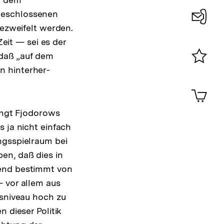
geschlossenen
bezweifelt werden.
Konta
Zeit — sei es der
0
 daß „auf dem
n hinterher-
Merklist
ansehen
0
Artik
im
Shop-
ringt Fjodorows
Warenko
 ja nicht einfach
ansehen
ngsspielraum bei
en, daß dies in
hend bestimmt von
— vor allem aus
nsniveau hoch zu
 dieser Politik