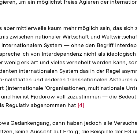
ieren, um ein möglichst freies Agieren der internati
lösung
 aber mittlerweile kaum mehr möglich sein, das sich 
note
is zwischen nationaler Wirtschaft und Weltwirtschaf
d internationalem System — ohne den Begriff Interde
spreche ich von Interdependenz nicht als ideologisch
er wenig erklärt und vieles vernebelt werden kann, s
denten internationalen System das in der Regel asym
o-nalstaaten und anderen transnationalen Akteuren s
rt (internationale 'Organisationen, multinationale Unt
 und hier ist Fjodorow voll zuzustimmen — die Bedeu
als Regulativ abgenommen hat
Zur
[4]
Auflösung
der
ows Gedankengang, dann haben jedoch alle Versuche,
Fußnote
etzen, keine Aussicht auf Erfolg; die Beispiele der EG