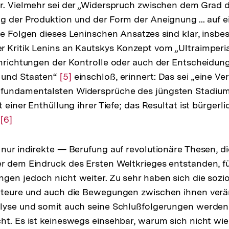
r. Vielmehr sei der „Widerspruch zwischen dem Grad 
g der Produktion und der Form der Aneignung ... auf e
ie Folgen dieses Leninschen Ansatzes sind klar, insb
 Kritik Lenins an Kautskys Konzept vom „Ultraimperia
inrichtungen der Kontrolle oder auch der Entscheidung
 und Staaten“
Zur
[5]
einschloß, erinnert: Das sei „eine Ve
fundamentalsten Widersprüche des jüngsten Stadiu
Auflösung
t einer Enthüllung ihrer Tiefe; das Resultat ist bürger
der
"
Zur
[6]
Fußnote
Auflösung
der
 nur indirekte — Berufung auf revolutionäre Thesen, di
Fußnote
r dem Eindruck des Ersten Weltkrieges entstanden, f
ngen jedoch nicht weiter. Zu sehr haben sich die so
Akteure und auch die Bewegungen zwischen ihnen verä
alyse und somit auch seine Schlußfolgerungen werd
ht. Es ist keineswegs einsehbar, warum sich nicht wie