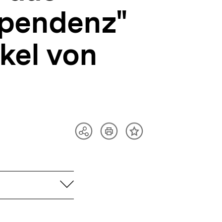
ependenz"
kel von
Artikel
Teilen
Inhalt
drucken
Optionen
merken
anzeigen
aufklappen