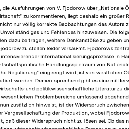
t, die Ausführungen von V. Fjodorow über „Nationale 
rtschaft" zu kommentieren, liegt deshalb ein großer Re
 nicht nur völlig korrekte Beobachtungen des Autors z
Unvollständiges und Fehlendes hinzuweisen. Die folg
en dazu beitragen, weitere Denkanstöße zu geben u
Fjodorow zu stellen leider versäu•mt. Fjodorows zent
h intensivierender Internationalisierungsprozesse in H
rtschaftspolitische Handlungsspielraum von Nationals
iche Regulierung" eingeengt wird, ist von westlichen
tatiert worden. Dementsprechend gibt es eine mittle
rtschafts-und politikwissenschaftliche Literatur zu 
ie wesentlichen Problembereiche umfassend abgehan
un zusätzlich hinweist, ist der Widerspruch zwischen
er Vergesellschaftung der Produktion, wobei Fjodoro
lt, daß dieser Widerspruch nicht zu lösen sei. Ob das n
stliche wirtschaftswissenschaftliche Forschung zu seh