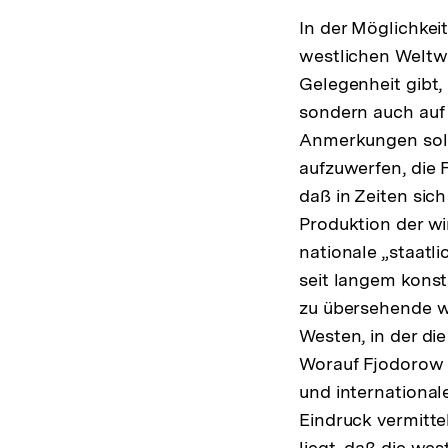
In der Möglichkei
westlichen Weltwi
Gelegenheit gibt,
sondern auch auf 
Anmerkungen soll
aufzuwerfen, die 
daß in Zeiten sic
Produktion der wi
nationale „staatl
seit langem kons
zu übersehende wi
Westen, in der d
Worauf Fjodorow n
und international
Eindruck vermitte
liegt, daß die we