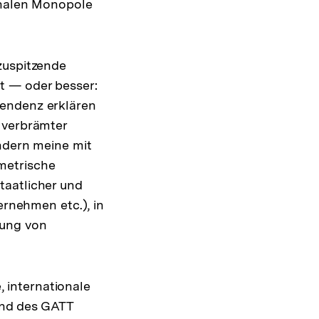
onalen Monopole
zuspitzende
t — oder besser:
pendenz erklären
 verbrämter
ondern meine mit
metrische
taatlicher und
ernehmen etc.), in
tung von
 internationale
 und des GATT