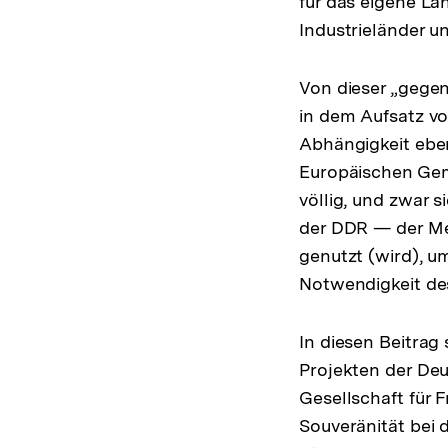
für das eigene La
Industrieländer u
Von dieser „gegen
in dem Aufsatz vo
Abhängigkeit ebe
Europäischen Gem
völlig, und zwar 
der DDR — der Mei
genutzt (wird), u
Notwendigkeit de
In diesen Beitra
Projekten der De
Gesellschaft für 
Souveränität bei 