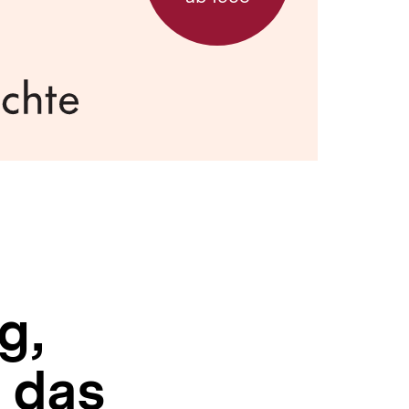
g,
 das