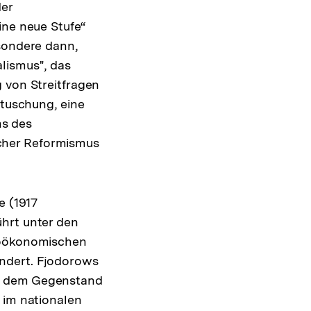
der
ine neue Stufe“
esondere dann,
lismus", das
 von Streitfragen
rtuschung, eine
ms des
licher Reformismus
e (1917
ührt unter den
zioökonomischen
ndert. Fjodorows
en dem Gegenstand
 im nationalen