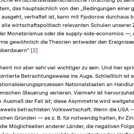
tem, das hauptsächlich von den „Bedingungen einer 
2) ausgeht, verhaftet ist, kann mit Fjodorow durchaus 
ür alle wirtschaftspolitisch relevanten Schulen unserer 
der Monetarismus oder die supply-side-economics —,
mie gewöhnlich die Theorien entweder den Ereignisse
 überdauern"
Zur
[2]
Auflösung
der
eint mir aber sehr viel wichtiger zu sein. Und hier sp
Fußnote
ntierte Betrachtungsweise ins Auge. Schließlich ist es
nationalisierungsprozessen Nationalstaaten an Handlu
ischen Steuerung verlieren. Vielmehr ist hervorzuheb
m Ausmaß der Fall ist; diese Asymmetrie wird weitge
 jeweils betrachteten Volkswirtschaft. Wenn die USA 
ichen Gründen — es z. B. für notwendig halten, ihr Zi
 die Möglichkeiten anderer Länder, die negativen Folgen