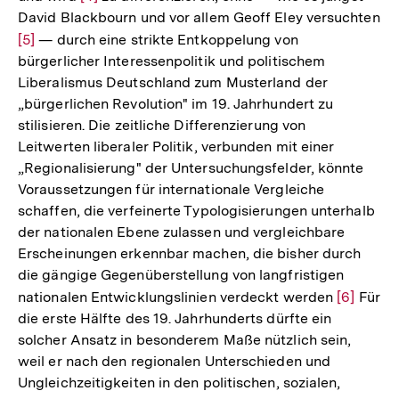
David Blackbourn und vor allem Geoff Eley versuchten
Auflösung
Zur
[5]
— durch eine strikte Entkoppelung von
der
bürgerlicher Interessenpolitik und politischem
Auflösung
Fußnote
Liberalismus Deutschland zum Musterland der
der
„bürgerlichen Revolution" im 19. Jahrhundert zu
Fußnote
stilisieren. Die zeitliche Differenzierung von
Leitwerten liberaler Politik, verbunden mit einer
„Regionalisierung" der Untersuchungsfelder, könnte
Voraussetzungen für internationale Vergleiche
schaffen, die verfeinerte Typologisierungen unterhalb
der nationalen Ebene zulassen und vergleichbare
Erscheinungen erkennbar machen, die bisher durch
die gängige Gegenüberstellung von langfristigen
nationalen Entwicklungslinien verdeckt werden
Zur
[6]
Für
die erste Hälfte des 19. Jahrhunderts dürfte ein
Auflösun
solcher Ansatz in besonderem Maße nützlich sein,
der
weil er nach den regionalen Unterschieden und
Fußnote
Ungleichzeitigkeiten in den politischen, sozialen,