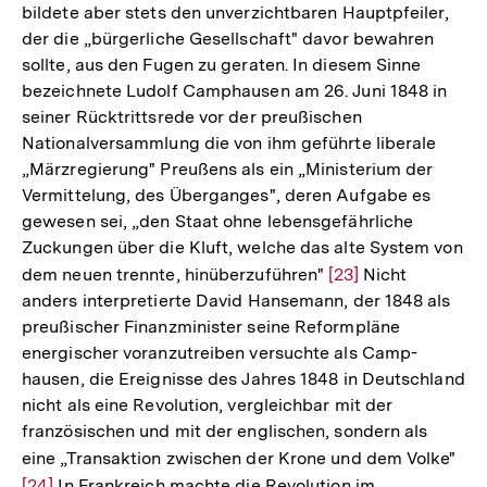
bildete aber stets den unverzichtbaren Hauptpfeiler,
der die „bürgerliche Gesellschaft" davor bewahren
sollte, aus den Fugen zu geraten. In diesem Sinne
bezeichnete Ludolf Camphausen am 26. Juni 1848 in
seiner Rücktrittsrede vor der preußischen
Nationalversammlung die von ihm geführte liberale
„Märzregierung" Preußens als ein „Ministerium der
Vermittelung, des Überganges", deren Aufgabe es
gewesen sei, „den Staat ohne lebensgefährliche
Zuckungen über die Kluft, welche das alte System von
dem neuen trennte, hinüberzuführen"
Zur
[23]
Nicht
anders interpretierte David Hansemann, der 1848 als
Auflösung
preußischer Finanzminister seine Reformpläne
der
energischer voranzutreiben versuchte als Camp-
Fußnote
hausen, die Ereignisse des Jahres 1848 in Deutschland
nicht als eine Revolution, vergleichbar mit der
französischen und mit der englischen, sondern als
eine „Transaktion zwischen der Krone und dem Volke"
Zur
[24]
In Frankreich machte die Revolution im
Auf