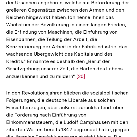
der Ursachen angehören, welche auf Beförderung der
grelleren Gegensätze zwischen den Armen und den
Reichen hingewirkt haben. Ich nenne Ihnen das
Wachstum der Bevölkerung in einem langen Frieden,
die Erfindung von Maschinen, die Einführung von
Eisenbahnen, die Teilung der Arbeit, die
Konzentrierung der Arbeit in der Fabrikindustrie, das
wachsende Übergewicht des Kapitals und des
Kredits." Er nannte es deshalb den „Beruf der
Gesetzgebung unserer Zeit, die Härten des Lebens
anzuerkennen und zu mildern"
Zur
[20]
Auflösung
der
In den Revolutionsjahren blieben die sozialpolitischen
Fußnote
Folgerungen, die deutsche Liberale aus solchen
Einsichten zogen, aber äußerst zurückhaltend. über
die Forderung nach Einführung von
Einkommenssteuern, die Ludolf Camphausen mit den
zitierten Worten bereits 1847 begründet hatte, gingen
die liberalen Empfehlungen meist nicht hinaus. Die