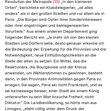
Revolution der Metropole
Zur
[33]
„In den kleineren
Orten“, berichtete ein Klubdelegierter, „ist alles
Auflösung
anders" als in den großen Städten und vor allem als in
der
Paris. „Die Bürger sind Opfer ihrer Sonderinteressen
Fußnote
oder ihrer engstirnigen und beklagenswerten
Vorurteile.“ Aus einem anderen Departement ging
folgender Bericht ein: „Je mehr ich von den kleinen
Städten und Dörfern sehe, desto genauer erkenne ich
die Bedeutung der Erziehung für die Provinzen und die
Notwendigkeit, neue Einflußmöglichkeiten an die
Stelle der alten zu setzen. Ein Mittel, das die
Reaktionäre, die Bourgeoisie und der Klerus
anwenden, um Wählerstimmen zu gewinnen, besteht
darin, in den Provinzen Animositäten gegen Paris zu
erregen. Sie sagen, Paris sei nicht Frankreich, und es
sei keineswegs besser, einer Stadt als einem König
unterworfen zu sein. Man brauche Freiheit, nicht
Diktatur.“ Die Landbevölkerung, so hörte man aus
Limoges, „steht völlig unter dem Druck der