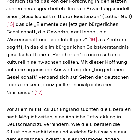
Position stand das von der Forschung in den letzten
Jahren herausgearbeitete liberale Erwartungsmodell
einer „Gesellschaft mittlerer Existenzen" (Lothar Gall)
Zur
[15]
das die „Elemente der jetzigen bürgerlichen
Auf
Gesellschaft, die Gewerbe, der Handel, die
der
Wissenschaft und jede Intelligenz“
Zur
[16]
als Zentrum
Fu
begriff, in das die im bürgerlichen Selbstverständnis
Auflösung
gesellschaftlichen „Peripherien" ökonomisch und
der
kulturell hineinwachsen sollten. Mit dieser Hoffnung
Fußnote
auf eine organische Ausweitung der „bürgerlichen
Gesellschaft" verband sich auf Seiten der deutschen
Liberalen kein „prinzipieller . socialpolitischer
Nihilismus'"
Zur
[17]
Auflösung
der
Vor allem mit Blick auf England suchten die Liberalen
Fußnote
nach Möglichkeiten, eine ähnliche Entwicklung in
Deutschland zu verhindern. Wie die Liberalen die
Situation einschätzten und welche Schlüsse sie aus
dem englischen Industrialisierungsmodell zogen,