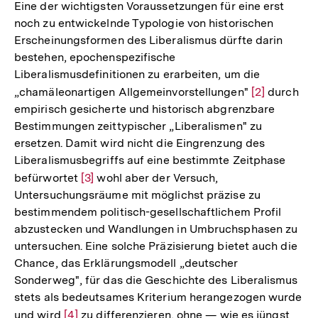
der
Eine der wichtigsten Voraussetzungen für eine erst
Fußnote
noch zu entwickelnde Typologie von historischen
Erscheinungsformen des Liberalismus dürfte darin
bestehen, epochenspezifische
Liberalismusdefinitionen zu erarbeiten, um die
„chamäleonartigen Allgemeinvorstellungen"
Zur
[2]
durch
empirisch gesicherte und historisch abgrenzbare
Auflösung
Bestimmungen zeittypischer „Liberalismen" zu
der
ersetzen. Damit wird nicht die Eingrenzung des
Fußnote
Liberalismusbegriffs auf eine bestimmte Zeitphase
befürwortet
Zur
[3]
wohl aber der Versuch,
Untersuchungsräume mit möglichst präzise zu
Auflösung
bestimmendem politisch-gesellschaftlichem Profil
der
abzustecken und Wandlungen in Umbruchsphasen zu
Fußnote
untersuchen. Eine solche Präzisierung bietet auch die
Chance, das Erklärungsmodell „deutscher
Sonderweg", für das die Geschichte des Liberalismus
stets als bedeutsames Kriterium herangezogen wurde
und wird
Zur
[4]
zu differenzieren, ohne — wie es jüngst