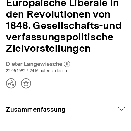
Europäische Liberale in
den Revolutionen von
1848. Gesellschafts-und
verfassungspolitische
Zielvorstellungen
Dieter Langewiesche
(Mehr zum Autor)
öffnen
22.05.1982
/ 24 Minuten zu lesen
Teilen
Inhalt
Optionen
merken
anzeigen
auf
Zusammenfassung