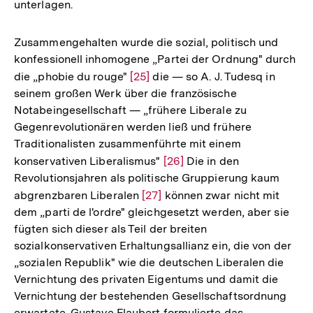
unterlagen.
Zusammengehalten wurde die sozial, politisch und
konfessionell inhomogene „Partei der Ordnung" durch
die „phobie du rouge"
Zur
[25]
die — so A. J. Tudesq in
seinem großen Werk über die französische
Auflösung
Notabeingesellschaft — „frühere Liberale zu
der
Gegenrevolutionären werden ließ und frühere
Fußnote
Traditionalisten zusammenführte mit einem
konservativen Liberalismus"
Zur
[26]
Die in den
Revolutionsjahren als politische Gruppierung kaum
Auflösung
abgrenzbaren Liberalen
Zur
[27]
können zwar nicht mit
der
dem „parti de l'ordre" gleichgesetzt werden, aber sie
Auflösung
Fußnote
fügten sich dieser als Teil der breiten
der
sozialkonservativen Erhaltungsallianz ein, die von der
Fußnote
„sozialen Republik" wie die deutschen Liberalen die
Vernichtung des privaten Eigentums und damit die
Vernichtung der bestehenden Gesellschaftsordnung
erwartete. Gustave Flaubert formulierte das