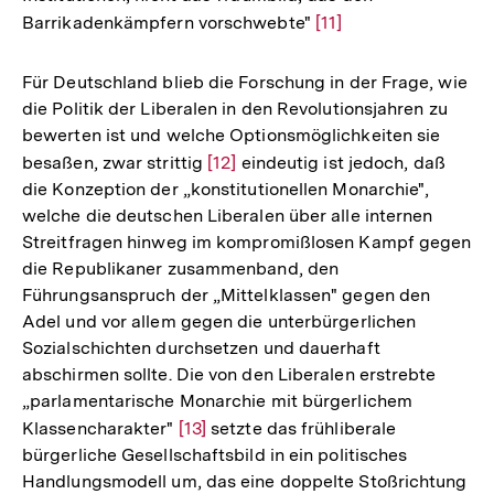
Barrikadenkämpfern vorschwebte"
Zur
[11]
Auflösung
der
Für Deutschland blieb die Forschung in der Frage, wie
Fußnote
die Politik der Liberalen in den Revolutionsjahren zu
bewerten ist und welche Optionsmöglichkeiten sie
besaßen, zwar strittig
Zur
[12]
eindeutig ist jedoch, daß
die Konzeption der „konstitutionellen Monarchie",
Auflösung
welche die deutschen Liberalen über alle internen
der
Streitfragen hinweg im kompromißlosen Kampf gegen
Fußnote
die Republikaner zusammenband, den
Führungsanspruch der „Mittelklassen" gegen den
Adel und vor allem gegen die unterbürgerlichen
Sozialschichten durchsetzen und dauerhaft
abschirmen sollte. Die von den Liberalen erstrebte
„parlamentarische Monarchie mit bürgerlichem
Klassencharakter"
Zur
[13]
setzte das frühliberale
bürgerliche Gesellschaftsbild in ein politisches
Auflösung
Handlungsmodell um, das eine doppelte Stoßrichtung
der