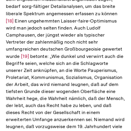
bedarf sorg-fältiger Detailanalysen, um das breite
liberale Spektrum angemessen erfassen zu können
Zur
[18]
Einen ungehemmten Laisser-faire-Optimismus
Auflö
wird man jedoch selten finden. Auch Ludolf
der
Camphausen, der jüngst wieder als typischer
Fußno
Vertreter der zahlenmäßig noch nicht sehr
umfangreichen deutschen Großbourgeoisie gewertet
wurde
Zur
[19]
betonte: „Wie dunkel und verwirrt auch die
Begriffe seien, welche sich an die Schlagworte
Auflösung
unserer Zeit anknüpfen, an die Worte Pauperismus,
der
Proletariat, Kommunismus, Sozialismus, Organisation
Fußnote
der Arbeit, das wird niemand leugnen, daß auf dem
tiefsten Grunde dieser wogenden Oberfläche eine
Wahrheit hege, die Wahrheit nämlich, daß der Mensch,
der lebt, auch das Recht habe zu leben, und daß
dieses Recht von der Gesellschaft in einem
erweiterten Umfange anzuerkennen sei. Niemand wird
leugnen, daß vorzugsweise dem 19. Jahrhundert viele