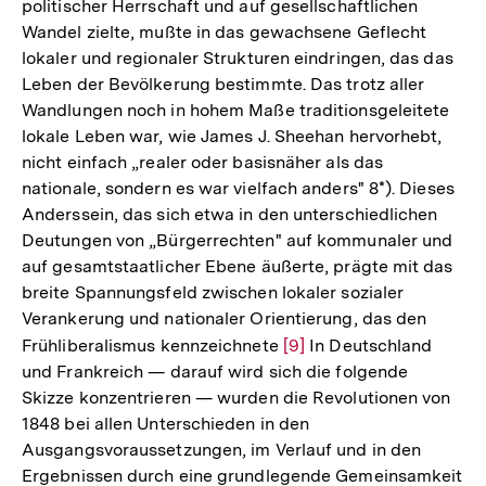
politischer Herrschaft und auf gesellschaftlichen
Wandel zielte, mußte in das gewachsene Geflecht
lokaler und regionaler Strukturen eindringen, das das
Leben der Bevölkerung bestimmte. Das trotz aller
Wandlungen noch in hohem Maße traditionsgeleitete
lokale Leben war, wie James J. Sheehan hervorhebt,
nicht einfach „realer oder basisnäher als das
nationale, sondern es war vielfach anders" 8*). Dieses
Anderssein, das sich etwa in den unterschiedlichen
Deutungen von „Bürgerrechten" auf kommunaler und
auf gesamtstaatlicher Ebene äußerte, prägte mit das
breite Spannungsfeld zwischen lokaler sozialer
Verankerung und nationaler Orientierung, das den
Frühliberalismus kennzeichnete
Zur
[9]
In Deutschland
und Frankreich — darauf wird sich die folgende
Auflösung
Skizze konzentrieren — wurden die Revolutionen von
der
1848 bei allen Unterschieden in den
Fußnote
Ausgangsvoraussetzungen, im Verlauf und in den
Ergebnissen durch eine grundlegende Gemeinsamkeit