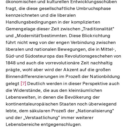
ökonomischen und kulturellen Entwicklungsschüben
fragt, die diese gesellschaftliche Umbruchsphase
kennzeichneten und die liberalen
Handlungsbedingungen in der komplizierten
Gemengelage dieser Zeit zwischen „Traditionalität"
und „Modernität'bestimmten. Diese Blickrichtung
führt nicht weg von der engen Verbindung zwischen
liberalen und nationalen Bewegungen, die in Mittel-,
Süd-und Südosteuropa das Revolutionsgeschehen von
1848 und auch die vorrevolutionäre Zeit nachhaltig
prägte, wohl aber wird der Akzent auf die großen
Binnendifferenzierungen im Prozeß der Nationbildung
gelegt
Zur
[7]
Deutlich werden in dieser Perspektive auch
die Widerstände, die aus den kleinräumlichen
Auflösung
Lebenswelten, in denen die Bevölkerung der
der
kontinentaleuropäischen Staaten noch überwiegend
Fußnote
lebte, dem säkularen Prozeß der „Nationalisierung"
und der „Verstaatlichung" immer weiterer
Lebensbereiche entgegenschlugen.