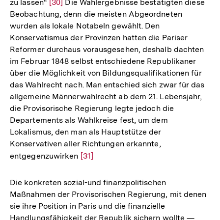
zu lassen“
Zur
[30]
Die Wahlergebnisse bestätigten diese
Beobachtung, denn die meisten Abgeordneten
Auflösung
wurden als lokale Notabeln gewählt. Den
der
Konservatismus der Provinzen hatten die Pariser
Fußnote
Reformer durchaus vorausgesehen, deshalb dachten
im Februar 1848 selbst entschiedene Republikaner
über die Möglichkeit von Bildungsqualifikationen für
das Wahlrecht nach. Man entschied sich zwar für das
allgemeine Männerwahlrecht ab dem 21. Lebensjahr,
die Provisorische Regierung legte jedoch die
Departements als Wahlkreise fest, um dem
Lokalismus, den man als Hauptstütze der
Konservativen aller Richtungen erkannte,
entgegenzuwirken
Zur
[31]
Auflösung
der
Die konkreten sozial-und finanzpolitischen
Fußnote
Maßnahmen der Provisorischen Regierung, mit denen
sie ihre Position in Paris und die finanzielle
Handlungsfähigkeit der Republik sichern wollte —