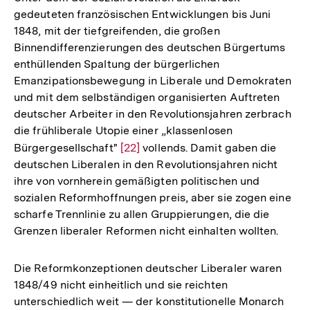
Fußnote
gedeuteten französischen Entwicklungen bis Juni
1848, mit der tiefgreifenden, die großen
Binnendifferenzierungen des deutschen Bürgertums
enthüllenden Spaltung der bürgerlichen
Emanzipationsbewegung in Liberale und Demokraten
und mit dem selbständigen organisierten Auftreten
deutscher Arbeiter in den Revolutionsjahren zerbrach
die frühliberale Utopie einer „klassenlosen
Bürgergesellschaft"
Zur
[22]
vollends. Damit gaben die
deutschen Liberalen in den Revolutionsjahren nicht
Auflösung
ihre von vornherein gemäßigten politischen und
der
sozialen Reformhoffnungen preis, aber sie zogen eine
Fußnote
scharfe Trennlinie zu allen Gruppierungen, die die
Grenzen liberaler Reformen nicht einhalten wollten.
Die Reformkonzeptionen deutscher Liberaler waren
1848/49 nicht einheitlich und sie reichten
unterschiedlich weit — der konstitutionelle Monarch