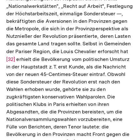
„Nationalwerkstätten", „Recht auf Arbeit", Festlegung
der Höchstarbeitszeit, einmalige Sondersteuer —,
bekräftigten die Aversionen in den Provinzen gegen
die Metropole, die sich in der Provinzperspektive als
Nutznießer der Revolution präsentierte, deren Lasten
das gesamte Land tragen sollte. Selbst in Gemeinden
der Pariser Region, die Louis Chevalier erforscht hat
Zur
[32]
erhielt die Bevölkerung vom politischen Umsturz
Aufl
in der Hauptstadt z. T. erst Kunde, als die Nachricht
der
von der neuen 45-Centimes-Steuer eintraf. Obwohl
Fußn
diese Sondersteuer der Revolution erst nach den
Wahlen erhoben wurde, gehörte sie zu den
zugkräftigsten konservativen Wahlparolen. Die
politischen Klubs in Paris erhielten von ihren
Abgesandten, die die Provinzen bereisten, um die
Nationalversammlungswahlen vorzubereiten, eine
Fülle von Berichten, deren Tenor lautete: die
Bevölkerung in den Provinzen macht Front gegen die