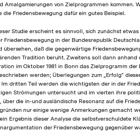
nd Amalgamierungen von Zielprogrammen kommen. Wi
Auflö
e die Friedensbewegung dafür ein gutes Beispiel.
der
Fußno
eser Studie erscheint es sinnvoll, sich zunächst etwa
er Friedensbewegung in der Bundesrepublik Deutschla
rd übersehen, daß die gegenwärtige Friedensbewegung 
renden Tradition beruht. Zweitens soll dann anhand 
ation im Oktober 1981 in Bonn das Zielprogramm de
beschrieben werden; Überlegungen zum „Erfolg" diese
. Im dritten Teil werden die wichtigsten der in der F
igen Strömungen untersucht und im vierten ihre polit
, über die in-und ausländische Resonanz auf die Fri
zgründen nur einige wenige Anmerkungen gemacht wer
ein Ergebnis dieser Analyse die selbstverschuldete Klä
genargumentation der Friedensbewegung gegenüber 