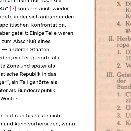
 nicht mehr nur noch die
945"
Zur
[3]
sondern auch wieder
ndete in der sich anbahnenden
Auflösung
spolitischen Konfrontation.
der
ber geteilt: Einige Teile waren
Fußnote
 zum Abschluß eines
s — anderen Staaten
en, ein Teil gehörte als
te Zone und später als
tische Republik in das
er“, ein Teil gehörte als
ter als Bundesrepublik
 Westen.
n hat sich bis heute nicht
emand kann vorhersagen, wann