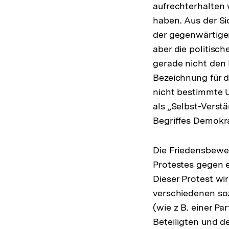
aufrechterhalten 
haben. Aus der Si
der gegenwärtige
aber die politisc
gerade nicht den 
Bezeichnung für d
nicht bestimmte 
als „Selbst-Vers
Begriffes Demokra
Die Friedensbeweg
Protestes gegen e
Dieser Protest wi
verschiedenen soz
(wie z B. einer P
Beteiligten und de