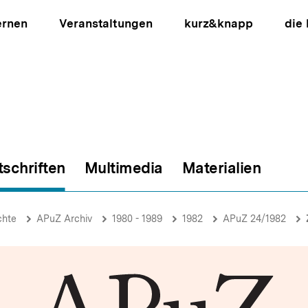
ernen
Veranstaltungen
kurz&knapp
die
tschriften
Multimedia
Materialien
ion
chte
APuZ Archiv
1980 - 1989
1982
APuZ 24/1982