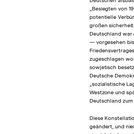
Deutschen alsbald
„Besiegten von 1
potentielle Verbü
großen sicherheit
Deutschland war a
— vorgesehen bis
Friedensvertrage
zugeschlagen word
sowjetisch besetz
Deutsche Demokra
„sozialistische Lag
Westzone und spä
Deutschland zum
Diese Konstellatio
geändert, und ni