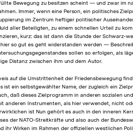
üllte Bewegung zu besitzen scheint — und zwar im na
ahmen. Immer, wenn eine Person, ein politisches Zie
ruppierung im Zentrum heftiger politischer Auseinande
ld aller Beteiligten, zu einem schnellen Urteil zu k
enzieren, kurz: das ist dann die Stunde der Schwarz-we
 hier so gut es geht widerstanden werden — Beschre
tersuchungsgegenstandes sollen so erfolgen, als läg
stige Distanz zwischen ihm und dem Autor.
weis auf die Umstrittenheit der Friedensbewegung finde
 ist ein selbstgewählter Name, der zugleich ein Zie
uch, daß dieses Zielprogramm in anderen sozialen und
t anderen Instrumenten, als hier verwendet, nicht o
erwirklichen ist Nun gehört es auch in den inneren Ker
ses der NATO-Streitkräfte und also auch der Bundeswe
 ihr Wirken im Rahmen der offiziellen westlichen Poli