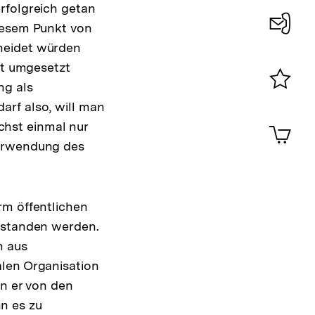
rfolgreich getan
diesem Punkt von
Konta
heidet würden
at umgesetzt
0
ng als
Merklist
arf also, will man
ansehen
0
hst einmal nur
Artik
im
Verwendung des
Shop-
Warenko
ansehen
rm öffentlichen
erstanden werden.
n aus
alen Organisation
nn er von den
n es zu