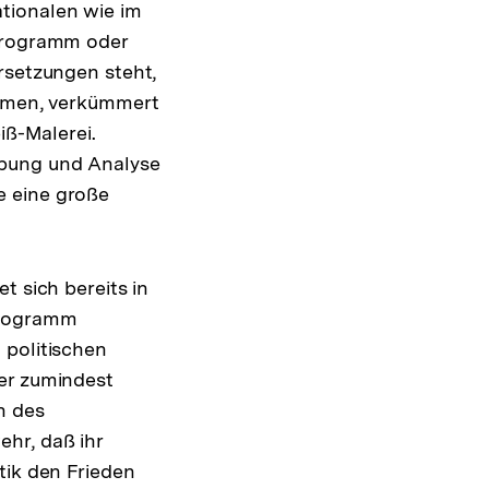
tionalen wie im
lprogramm oder
rsetzungen steht,
ommen, verkümmert
iß-Malerei.
ibung und Analyse
e eine große
t sich bereits in
lprogramm
 politischen
der zumindest
n des
hr, daß ihr
tik den Frieden