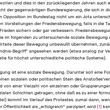
wollen und dies in den zurückliegenden Jahren auch e
cht der gegenwärtigen Bundesregierung, die sich in 
n Opposition im Bundestag nicht um ein Jota untersc
hen Vorstellungen der Friedensbewegung, falls in die T
Frieden sichern oder gar verbessern. Friedensbewegu
ie im folgenden zu untersuchende soziale Bewegung d
Urteile dieser Bewegung unbewußt übernehmen, zunäc
tändnis-Begriff" angesehen werden (etwa analog zur 
tie für höchst unterschiedliche politische Systeme).
ung ist eine soziale Bewegung. Darunter soll eine Fo
inen sozialen oder politischen Stein des Anstoßes'v
rd von einer Vielzahl von einzelnen oder Gruppierunge
ialen Schichten getragen, ohne daß es zu einer form
artei) kommt Im Verlauf des Protestes. zumal dann, we
r Öffentlichkeit als „erfolgreich“ perzipiert wird
Zur
[1]
kan