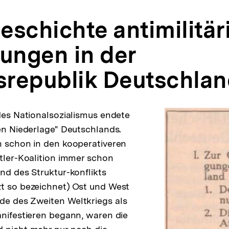
Geschichte antimilitär
ngen in der
republik Deutschla
 des Nationalsozialismus endete
len Niederlage" Deutschlands.
h schon in den kooperativeren
itler-Koalition immer schon
and des Struktur-konflikts
t so bezeichnet) Ost und West
de des Zweiten Weltkriegs als
anifestieren begann, waren die