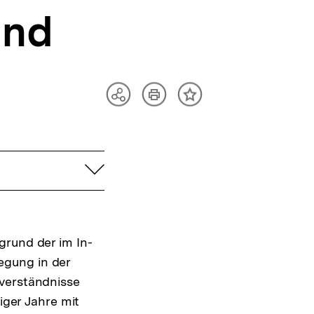
and
Artikel
Teilen
Inhalt
drucken
Optionen
merken
anzeigen
aufklappen
grund der im In-
egung in der
ßverständnisse
iger Jahre mit