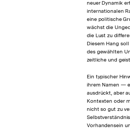
neuer Dynamik erf
internationalen R
eine politische G
wächst die Ungedu
die Lust zu differ
Diesem Hang soll
des gewählten Un
zeitliche und gei
Ein typischer Hin
ihrem Namen — es
ausdrückt, aber a
Kontexten oder mi
nicht so gut zu v
Selbstverständnis
Vorhandensein und