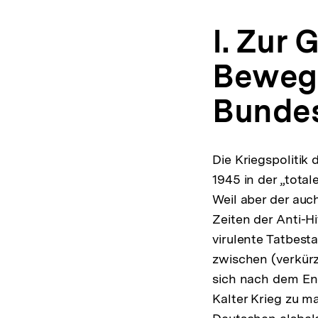
I. Zur 
Bewegu
Bundes
Die Kriegspolitik
1945 in der „tota
Weil aber der auc
Zeiten der Anti-H
virulente Tatbest
zwischen (verkürz
sich nach dem En
Kalter Krieg zu m