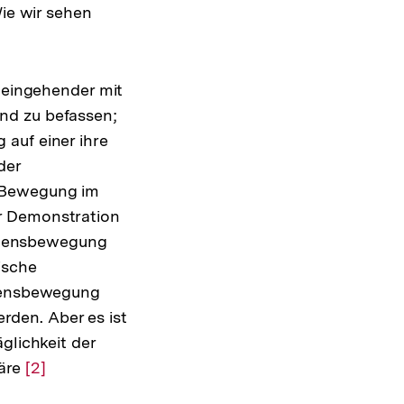
e wir sehen
sung
te
s eingehender mit
nd zu befassen;
auf einer ihre
der
r Bewegung im
r Demonstration
riedensbewegung
ische
edensbewegung
den. Aber es ist
glichkeit der
wäre
Zur
[2]
Auflösung