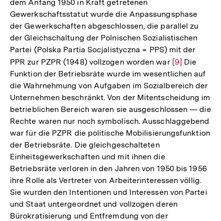
dem Anfang 1950 in Kraft getretenen
Gewerkschaftsstatut wurde die Anpassungsphase
der Gewerkschaften abgeschlossen, die parallel zu
der Gleichschaltung der Polnischen Sozialistischen
Partei (Polska Partia Socjalistyczna = PPS) mit der
PPR zur PZPR (1948) vollzogen worden war
Zur
[9]
Die
Funktion der Betriebsräte wurde im wesentlichen auf
Auflösung
die Wahrnehmung von Aufgaben im Sozialbereich der
der
Unternehmen beschränkt. Von der Mitentscheidung im
Fußnote
betrieblichen Bereich waren sie ausgeschlossen — die
Rechte waren nur noch symbolisch. Ausschlaggebend
war für die PZPR die politische Mobilisierungsfunktion
der Betriebsräte. Die gleichgeschalteten
Einheitsgewerkschaften und mit ihnen die
Betriebsräte verloren in den Jahren von 1950 bis 1956
ihre Rolle als Vertreter von Arbeiterinteressen völlig.
Sie wurden den Intentionen und Interessen von Partei
und Staat untergeordnet und vollzogen deren
Bürokratisierung und Entfremdung von der