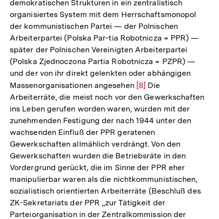
demokratischen Strukturen in ein zentralistisch
organisiertes System mit dem Herrschaftsmonopol
der kommunistischen Partei — der Polnischen
Arbeiterpartei (Polska Par-tia Robotnicza = PPR) —
später der Polnischen Vereinigten Arbeiterpartei
(Polska Zjednoczona Partia Robotnicza = PZPR) —
und der von ihr direkt gelenkten oder abhängigen
Massenorganisationen angesehen
Zur
[8]
Die
Arbeiterräte, die meist noch vor den Gewerkschaften
Auflösung
ins Leben gerufen worden waren, wurden mit der
der
zunehmenden Festigung der nach 1944 unter den
Fußnote
wachsenden Einfluß der PPR geratenen
Gewerkschaften allmählich verdrängt. Von den
Gewerkschaften wurden die Betriebsräte in den
Vordergrund gerückt, die im Sinne der PPR eher
manipulierbar waren als die nichtkommunistischen,
sozialistisch orientierten Arbeiterräte (Beschluß des
ZK-Sekretariats der PPR „zur Tätigkeit der
Parteiorganisation in der Zentralkommission der