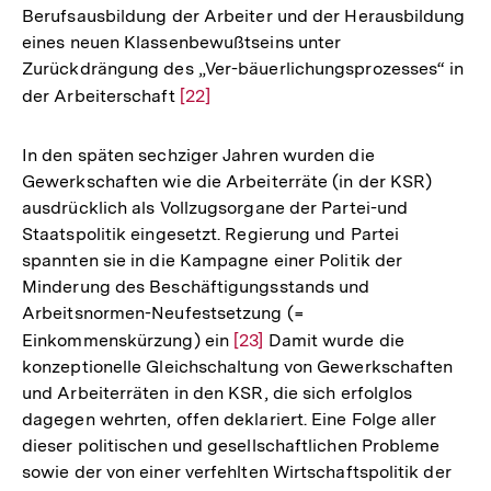
Berufsausbildung der Arbeiter und der Herausbildung
eines neuen Klassenbewußtseins unter
Zurückdrängung des „Ver-bäuerlichungsprozesses“ in
der Arbeiterschaft
Zur
[22]
Auflösung
der
In den späten sechziger Jahren wurden die
Fußnote
Gewerkschaften wie die Arbeiterräte (in der KSR)
ausdrücklich als Vollzugsorgane der Partei-und
Staatspolitik eingesetzt. Regierung und Partei
spannten sie in die Kampagne einer Politik der
Minderung des Beschäftigungsstands und
Arbeitsnormen-Neufestsetzung (=
Einkommenskürzung) ein
Zur
[23]
Damit wurde die
konzeptionelle Gleichschaltung von Gewerkschaften
Auflösung
und Arbeiterräten in den KSR, die sich erfolglos
der
dagegen wehrten, offen deklariert. Eine Folge aller
Fußnote
dieser politischen und gesellschaftlichen Probleme
sowie der von einer verfehlten Wirtschaftspolitik der