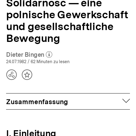
Solidarnosc — eine
polnische Gewerkschaft
und gesellschaftliche
Bewegung
Dieter Bingen
(Mehr zum Autor)
öffnen
24.07.1982
/ 62 Minuten zu lesen
Teilen
Inhalt
Optionen
merken
anzeigen
auf
Zusammenfassung
I. Einleitung