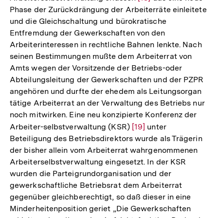
Phase der Zurückdrängung der Arbeiterräte einleitete
Auflösung
und die Gleichschaltung und bürokratische
der
Entfremdung der Gewerkschaften von den
Fußnote
Arbeiterinteressen in rechtliche Bahnen lenkte. Nach
seinen Bestimmungen mußte dem Arbeiterrat von
Amts wegen der Vorsitzende der Betriebs-oder
Abteilungsleitung der Gewerkschaften und der PZPR
angehören und durfte der ehedem als Leitungsorgan
tätige Arbeiterrat an der Verwaltung des Betriebs nur
noch mitwirken. Eine neu konzipierte Konferenz der
Arbeiter-selbstverwaltung (KSR)
Zur
[19]
unter
Beteiligung des Betriebsdirektors wurde als Trägerin
Auflösung
der bisher allein vom Arbeiterrat wahrgenommenen
der
Arbeiterselbstverwaltung eingesetzt. In der KSR
Fußnote
wurden die Parteigrundorganisation und der
gewerkschaftliche Betriebsrat dem Arbeiterrat
gegenüber gleichberechtigt, so daß dieser in eine
Minderheitenposition geriet „Die Gewerkschaften