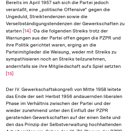
Bereits im April 1957 sah sich die Partei jedoch
veranlaßt, eine „politische Offensive“ gegen die
Ungeduld, Streiktendenzen sowie die
Verselbständigungstendenzen der Gewerkschaften zu
starten
Zur
[14]
-Da die folgenden Streiks trotz der
Warnungen aus der Partei offen gegen die PZPR und
Auflösung
ihre Politik gerichtet waren, erging an die
der
Parteimitglieder die Weisung, weder mit Streiks zu
Fußnote
sympathisieren noch an Streiks teilzunehmen,
andernfalls sie ihre Mitgliedschaft aufs Spiel setzten
Zur
[15]
Aufl
der
Fuß
Der IV. Gewerkschaftskongreß von Mitte 1958 leitete
das Ende der seit Herbst 1956 andauernden liberalen
Phase im Verhältnis zwischen der Partei und der
wieder zunehmend unter den Einfluß der PZPR
geratenden Gewerkschaften auf der einen Seite und
den das Prinzip der Selbstverwaltung hochhaltenden