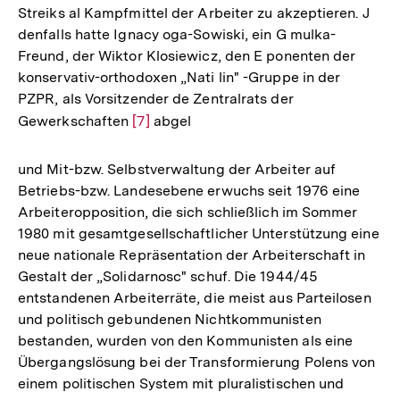
Streiks al Kampfmittel der Arbeiter zu akzeptieren. J
denfalls hatte Ignacy oga-Sowiski, ein G mulka-
Freund, der Wiktor Klosiewicz, den E ponenten der
konservativ-orthodoxen „Nati lin" -Gruppe in der
PZPR, als Vorsitzender de Zentralrats der
Gewerkschaften
Zur
[7]
abgel
Auflösung
der
und Mit-bzw. Selbstverwaltung der Arbeiter auf
Fußnote
Betriebs-bzw. Landesebene erwuchs seit 1976 eine
Arbeiteropposition, die sich schließlich im Sommer
1980 mit gesamtgesellschaftlicher Unterstützung eine
neue nationale Repräsentation der Arbeiterschaft in
Gestalt der „Solidarnosc" schuf. Die 1944/45
entstandenen Arbeiterräte, die meist aus Parteilosen
und politisch gebundenen Nichtkommunisten
bestanden, wurden von den Kommunisten als eine
Übergangslösung bei der Transformierung Polens von
einem politischen System mit pluralistischen und