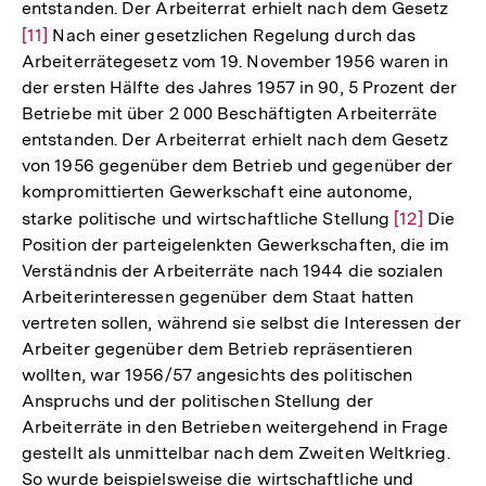
entstanden. Der Arbeiterrat erhielt nach dem Gesetz
Zur
[11]
Nach einer gesetzlichen Regelung durch das
Aufl
Arbeiterrätegesetz vom 19. November 1956 waren in
der
der ersten Hälfte des Jahres 1957 in 90, 5 Prozent der
Fuß
Betriebe mit über 2 000 Beschäftigten Arbeiterräte
entstanden. Der Arbeiterrat erhielt nach dem Gesetz
von 1956 gegenüber dem Betrieb und gegenüber der
kompromittierten Gewerkschaft eine autonome,
starke politische und wirtschaftliche Stellung
Zur
[12]
Die
Position der parteigelenkten Gewerkschaften, die im
Auflösung
Verständnis der Arbeiterräte nach 1944 die sozialen
der
Arbeiterinteressen gegenüber dem Staat hatten
Fußnote
vertreten sollen, während sie selbst die Interessen der
Arbeiter gegenüber dem Betrieb repräsentieren
wollten, war 1956/57 angesichts des politischen
Anspruchs und der politischen Stellung der
Arbeiterräte in den Betrieben weitergehend in Frage
gestellt als unmittelbar nach dem Zweiten Weltkrieg.
So wurde beispielsweise die wirtschaftliche und