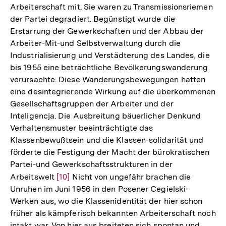
Arbeiterschaft mit. Sie waren zu Transmissionsriemen
der Partei degradiert. Begünstigt wurde die
Erstarrung der Gewerkschaften und der Abbau der
Arbeiter-Mit-und Selbstverwaltung durch die
Industrialisierung und Verstädterung des Landes, die
bis 1955 eine beträchtliche Bevölkerungswanderung
verursachte. Diese Wanderungsbewegungen hatten
eine desintegrierende Wirkung auf die überkommenen
Gesellschaftsgruppen der Arbeiter und der
Inteligencja. Die Ausbreitung bäuerlicher Denkund
Verhaltensmuster beeinträchtigte das
Klassenbewußtsein und die Klassen-solidarität und
förderte die Festigung der Macht der bürokratischen
Partei-und Gewerkschaftsstrukturen in der
Arbeitswelt
Zur
[10]
Nicht von ungefähr brachen die
Unruhen im Juni 1956 in den Posener Cegielski-
Auflösung
Werken aus, wo die Klassenidentität der hier schon
der
früher als kämpferisch bekannten Arbeiterschaft noch
Fußnote
intakt war. Von hier aus breiteten sich spontan und