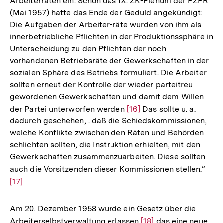
Arbeiterräten ein. Schon das IX. ZK-Plenum der PZPR
(Mai 1957) hatte das Ende der Geduld angekündigt:
Die Aufgaben der Arbeiter-räte wurden von ihm als
innerbetriebliche Pflichten in der Produktionssphäre in
Unterscheidung zu den Pflichten der noch
vorhandenen Betriebsräte der Gewerkschaften in der
sozialen Sphäre des Betriebs formuliert. Die Arbeiter
sollten erneut der Kontrolle der wieder parteitreu
gewordenen Gewerkschaften und damit dem Willen
der Partei unterworfen werden
Zur
[16]
Das sollte u. a.
dadurch geschehen, . daß die Schiedskommissionen,
Auflösung
welche Konflikte zwischen den Räten und Behörden
der
schlichten sollten, die Instruktion erhielten, mit den
Fußnote
Gewerkschaften zusammenzuarbeiten. Diese sollten
auch die Vorsitzenden dieser Kommissionen stellen.“
Zur
[17]
Aufl
der
Fußn
Am 20. Dezember 1958 wurde ein Gesetz über die
Arbeiterselbstverwaltung erlassen
Zur
[18]
das eine neue