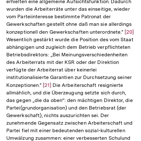
erhielten eine allgemeine Aufsichtsfunktion. Dadurch
wurden die Arbeiterräte unter das einseitige, wieder
vom Parteiinteresse bestimmte Patronat der
Gewerkschaften gestellt ohne daß man sie allerdings
konzeptionell den Gewerkschaften unterordnete."
Zur
[20]
Wesentlich gestärkt wurde die Position des vom Staat
Auflös
abhängigen und zugleich dem Betrieb verpflichteten
der
Betriebsdirektors: „Bei Meinungsverschiedenheiten
Fußno
des Arbeiterrats mit der KSR oder der Direktion
verfügte der Arbeiterrat über keinerlei
institutionalisierte Garantien zur Durchsetzung seiner
Konzeptionen."
Zur
[21]
Die Arbeiterschaft resignierte
allmählich, und die Überzeugung setzte sich durch,
Auflösung
das gegen „die da oben“: den mächtigen Direktor, die
der
Partei(grundorganisation) und den Betriebsrat (der
Fußnote
Gewerkschaft), nichts auszurichten sei. Der
zunehmende Gegensatz zwischen Arbeiterschaft und
Partei fiel mit einer bedeutenden sozial-kulturellen
Umwälzung zusammen: einer verbesserten Schulund