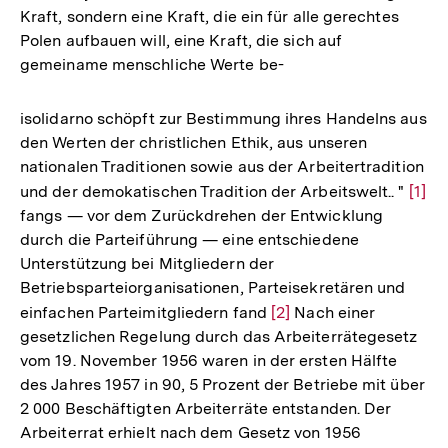
Kraft, sondern eine Kraft, die ein für alle gerechtes
Polen aufbauen will, eine Kraft, die sich auf
gemeiname menschliche Werte be-
isolidarno schöpft zur Bestimmung ihres Handelns aus
den Werten der christlichen Ethik, aus unseren
nationalen Traditionen sowie aus der Arbeitertradition
und der demokatischen Tradition der Arbeitswelt.. "
Zur
[1]
fangs — vor dem Zurückdrehen der Entwicklung
Aufl
durch die Parteiführung — eine entschiedene
der
Unterstützung bei Mitgliedern der
Fußn
Betriebsparteiorganisationen, Parteisekretären und
einfachen Parteimitgliedern fand
Zur
[2]
Nach einer
gesetzlichen Regelung durch das Arbeiterrätegesetz
Auflösung
vom 19. November 1956 waren in der ersten Hälfte
der
des Jahres 1957 in 90, 5 Prozent der Betriebe mit über
Fußnote
2 000 Beschäftigten Arbeiterräte entstanden. Der
Arbeiterrat erhielt nach dem Gesetz von 1956