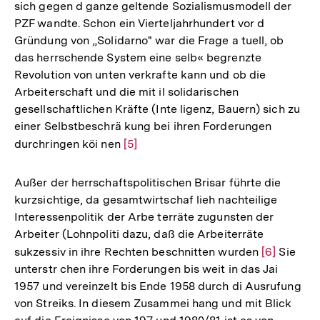
sich gegen d ganze geltende Sozialismusmodell der
PZF wandte. Schon ein Vierteljahrhundert vor d
Gründung von „Solidarno" war die Frage a tuell, ob
das herrschende System eine selb« begrenzte
Revolution von unten verkrafte kann und ob die
Arbeiterschaft und die mit il solidarischen
gesellschaftlichen Kräfte (Inte ligenz, Bauern) sich zu
einer Selbstbeschrä kung bei ihren Forderungen
durchringen köi nen
Zur
[5]
Auflösung
der
Außer der herrschaftspolitischen Brisar führte die
Fußnote
kurzsichtige, da gesamtwirtschaf lieh nachteilige
Interessenpolitik der Arbe terräte zugunsten der
Arbeiter (Lohnpoliti dazu, daß die Arbeiterräte
sukzessiv in ihre Rechten beschnitten wurden
Zur
[6]
Sie
unterstr chen ihre Forderungen bis weit in das Jai
Auflösung
1957 und vereinzelt bis Ende 1958 durch di Ausrufung
der
von Streiks. In diesem Zusammei hang und mit Blick
Fußnote