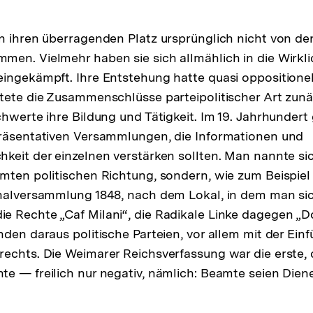
n ihren überragenden Platz ursprünglich nicht von d
en. Vielmehr haben sie sich allmählich in die Wirklic
ingekämpft. Ihre Entstehung hatte quasi oppositionel
tete die Zusammenschlüsse parteipolitischer Art zunä
chwerte ihre Bildung und Tätigkeit. Im 19. Jahrhundert
präsentativen Versammlungen, die Informationen und
keit der einzelnen verstärken sollten. Man nannte si
mten politischen Richtung, sondern, wie zum Beispiel i
onalversammlung 1848, nach dem Lokal, in dem man si
 Rechte „Caf Milani“, die Radikale Linke dagegen „D
nden daraus politische Parteien, vor allem mit der Ein
echts. Die Weimarer Reichsverfassung war die erste, d
e — freilich nur negativ, nämlich: Beamte seien Dien