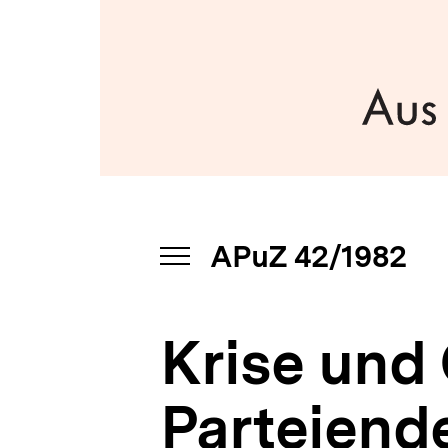
|
a
bpb.de
t
i
o
n
APuZ 42/1982
INHALTSNAVIGATION
ÖFFNEN
Krise und
Parteiend