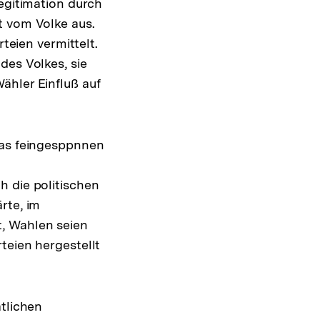
Legitimation durch
t vom Volke aus.
teien vermittelt.
des Volkes, sie
ähler Einfluß auf
was feingesppnnen
h die politischen
rte, im
, Wahlen seien
teien hergestellt
atlichen