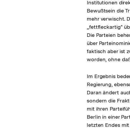
Institutionen dire
Bewußtsein die T
mehr verwischt. Di
„fettfleckartig" ü
Die Parteien beh
über Parteinomin
faktisch aber ist
worden, ohne daß 
Im Ergebnis bedeu
Regierung, ebenso
Daran ändert auch
sondern die Frak
mit ihren Parteif
Berlin in einer Pa
letzten Endes mit 