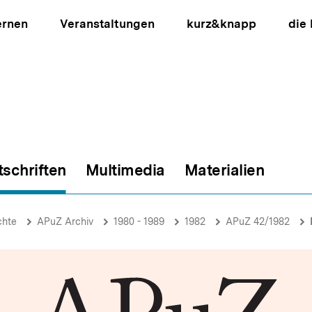
ernen
Veranstaltungen
kurz&knapp
die
tschriften
Multimedia
Materialien
ion
chte
APuZ Archiv
1980 - 1989
1982
APuZ 42/1982