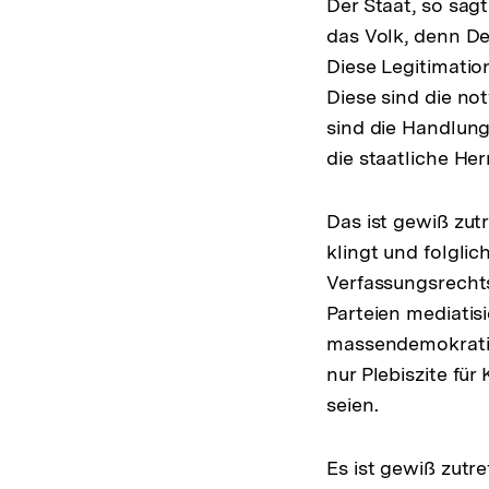
Der Staat, so sag
das Volk, denn De
Diese Legitimation
Diese sind die no
sind die Handlung
die staatliche Her
Das ist gewiß zut
klingt und folglic
Verfassungsrechts
Parteien mediatis
massendemokratis
nur Plebiszite fü
seien.
Es ist gewiß zutr