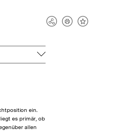
Artikel
Teilen
Inhalt
drucken
Optionen
merken
anzeigen
aufklappen
htposition ein.
iegt es primär, ob
egenüber allen