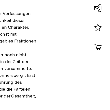
en Verfassungen
Konta
hkeit dieser
0
len Charakter.
chst mit
Merklist
ansehen
 gab es Fraktionen
0
Artik
im
ch noch nicht
Shop-
Warenko
n der Zeit der
ansehen
ch versammelte.
onnersberg“. Erst
führung des
ie die Parteien
er der Gesamtheit,