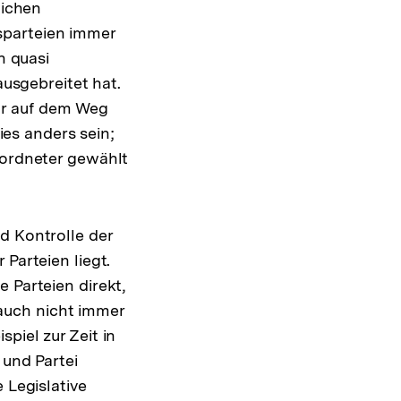
lichen
sparteien immer
n quasi
ausgebreitet hat.
ur auf dem Weg
es anders sein;
eordneter gewählt
d Kontrolle der
Parteien liegt.
 Parteien direkt,
auch nicht immer
piel zur Zeit in
 und Partei
 Legislative