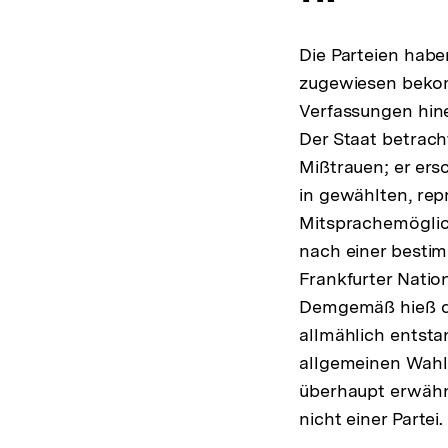
Die Parteien habe
zugewiesen bekomm
Verfassungen hine
Der Staat betrach
Mißtrauen; er ers
in gewählten, re
Mitsprachemöglich
nach einer bestim
Frankfurter Nati
Demgemäß hieß die
allmählich entsta
allgemeinen Wahlr
überhaupt erwähnt
nicht einer Partei.