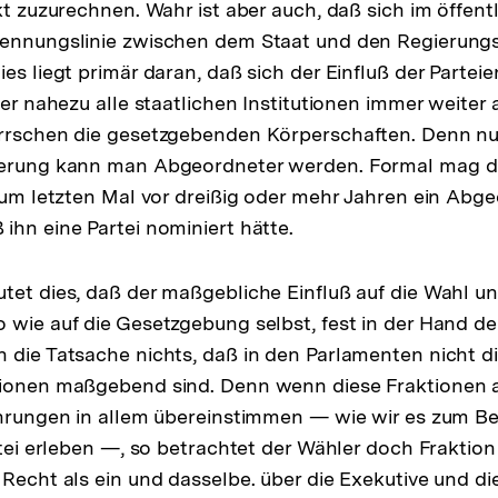
kt zuzurechnen. Wahr ist aber auch, daß sich im öffent
rennungslinie zwischen dem Staat und den Regierung
es liegt primär daran, daß sich der Einfluß der Parteie
ber nahezu alle staatlichen Institutionen immer weiter 
errschen die gesetzgebenden Körperschaften. Denn n
ierung kann man Abgeordneter werden. Formal mag di
 zum letzten Mal vor dreißig oder mehr Jahren ein Abg
ihn eine Partei nominiert hätte.
tet dies, daß der maßgebliche Einfluß auf die Wahl un
 wie auf die Gesetzgebung selbst, fest in der Hand der 
 die Tatsache nichts, daß in den Parlamenten nicht die
tionen maßgebend sind. Denn wenn diese Fraktionen 
ührungen in allem übereinstimmen — wie wir es zum Beis
rtei erleben —, so betrachtet der Wähler doch Fraktion
Recht als ein und dasselbe. über die Exekutive und die