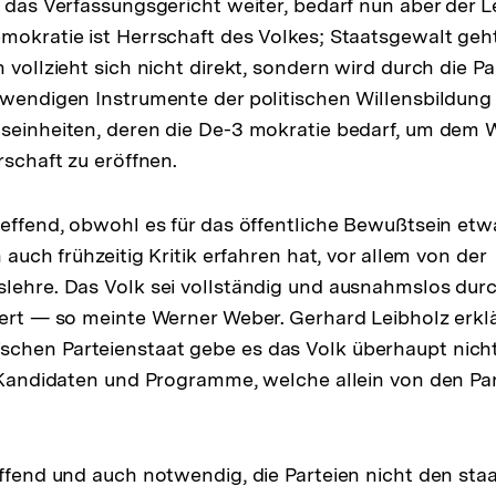
t das Verfassungsgericht weiter, bedarf nun aber der 
mokratie ist Herrschaft des Volkes; Staatsgewalt geh
 vollzieht sich nicht direkt, sondern wird durch die Par
twendigen Instrumente der politischen Willensbildung 
seinheiten, deren die De-3 mokratie bedarf, um dem W
rschaft zu eröffnen.
reffend, obwohl es für das öffentliche Bewußtsein et
h auch frühzeitig Kritik erfahren hat, vor allem von der
lehre. Das Volk sei vollständig und ausnahmslos durc
iert — so meinte Werner Weber. Gerhard Leibholz erklä
chen Parteienstaat gebe es das Volk überhaupt nicht
r Kandidaten und Programme, welche allein von den Par
effend und auch notwendig, die Parteien nicht den sta