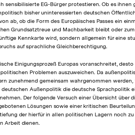
h sensibilisierte EG-Bürger protestieren. Ob es ihnen 
hpolitisch bisher uninteressierten deutschen Öffentlic
on ab, ob die Form des Europäisches Passes ein einm
en Grundsatztreue und Machbarkeit bleibt oder zum 
 künftige Kennkarte wird, sondern allgemein für eine s
ruchs auf sprachliche Gleichberechtigung.
itische Einigungsprozeß Europas voranschreitet, desto
chpolitischen Problemen auszuweichen. Da außenpolit
ern zunehmend gemeinsam wahrgenommen werden, w
 deutschen Außenpolitik die deutsche Sprachpolitik 
nehmen. Der folgende Versuch einer Übersicht über 
ebotenen Lösungen sowie einer kritischen Beurteilu
iefung der hierfür in allen politischen Lagern noch zu
 Arbeit dienen.