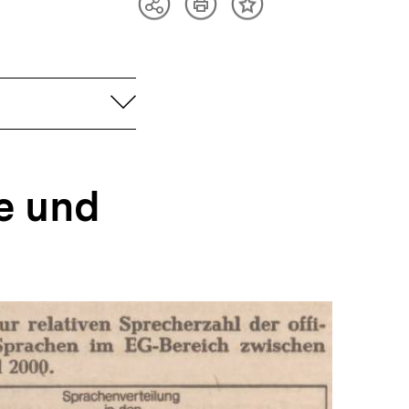
Artikel
Teilen
Inhalt
drucken
Optionen
merken
anzeigen
aufklappen
e und