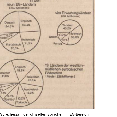
In
Lightbox
öffnen
en Sprecherzahl der offiziellen Sprachen im EG-Bereich