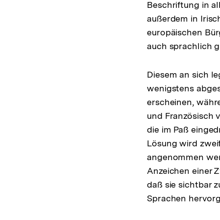
Beschriftung in a
außerdem in Irisc
europäischen Bürg
auch sprachlich g
Diesem an sich le
wenigstens abgesc
erscheinen, währe
und Französisch v
die im Paß einged
Lösung wird zweif
angenommen werde
Anzeichen einer Z
daß sie sichtbar 
Sprachen hervorg