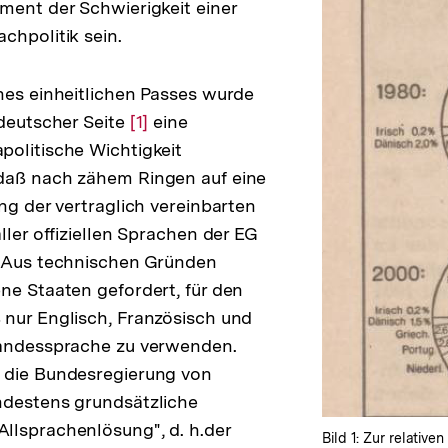
ment der Schwierigkeit einer
chpolitik sein.
nes einheitlichen Passes wurde
 deutscher Seite
Zur
[1]
eine
olitische Wichtigkeit
Auflösung
daß nach zähem Ringen auf eine
der
ng der vertraglich vereinbarten
Fußnote
ller offiziellen Sprachen der EG
. Aus technischen Gründen
ne Staaten gefordert, für den
nur Englisch, Französisch und
Landessprache zu verwenden.
 die Bundesregierung von
ndestens grundsätzliche
llsprachenlösung", d. h.der
Bild 1: Zur relativ