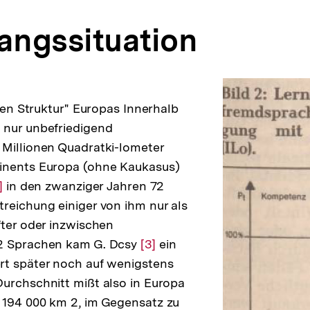
gangssituation
chen Struktur" Europas Innerhalb
 nur unbefriedigend
Millionen Quadratki-lometer
inents Europa (ohne Kaukasus)
r
]
in den zwanziger Jahren 72
reichung einiger von ihm nur als
uflösung
fter oder inzwischen
r
2 Sprachen kam G. Dcsy
ußnote
Zur
[3]
ein
rt später noch auf wenigstens
Auflösung
urchschnitt mißt also in Europa
der
 194 000 km 2, im Gegensatz zu
Fußnote