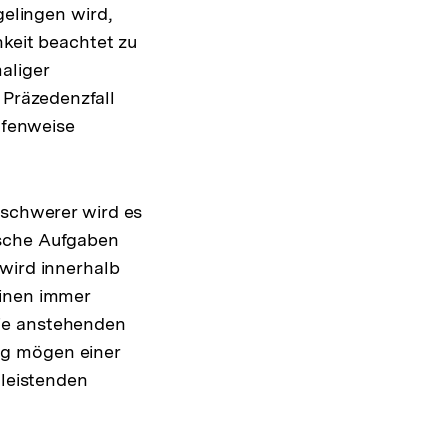
gelingen wird,
hkeit beachtet zu
aliger
Präzedenzfall
tufenweise
 schwerer wird es
ische Aufgaben
ird innerhalb
einen immer
die anstehenden
ng mögen einer
 leistenden