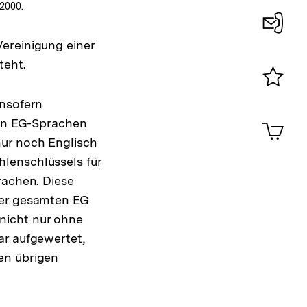
2000.
ereinigung einer
Konta
teht.
0
Merklist
insofern
ansehen
0
len EG-Sprachen
Artik
im
nur noch Englisch
Shop-
lenschlüssels für
Warenko
ansehen
rachen. Diese
der gesamten EG
nicht nur ohne
ar aufgewertet,
en übrigen