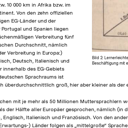
w. 10 000 km in Afrika bzw. im
inent. Von den zehn offiziellen
zigen EG-Länder und der
 Portugal und Spanien liegen
flächenmäßigen Verbreitung fünf
schen Durchschnitt, nämlich
r Verbreitung in Europa:)
Bild 2: Lernerleich
isch, Deutsch, Italienisch und
Beschäftigung mit 
r innerhalb des EG-Gebiets
 deutschen Sprachraums ist
 überdurchschnittlich groß, hier aber kleiner als der 
chen mit je mehr als 50 Millionen Muttersprachlern 
 der Hälfte aller Europäer gesprochen, nämlich (in d
, Englisch, Italienisch und Französisch. Von den and
r Erwartungs-) Länder folgen als „mittelgroße“ Sprach