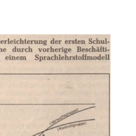
In
Lightbox
öffnen