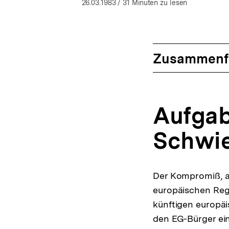
öffnen
26.03.1983
/ 31 Minuten zu lesen
Zusammenf
Aufgab
Schwie
Der Kompromiß, au
europäischen Reg
künftigen europäi
den EG-Bürger ein