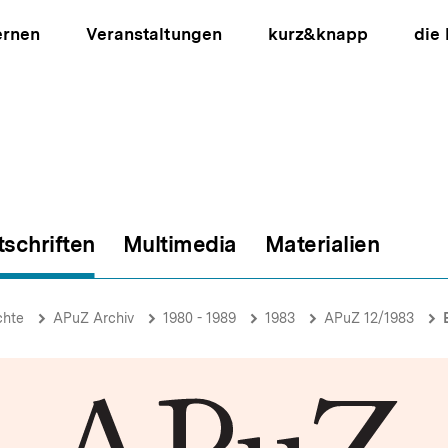
ernen
Veranstaltungen
kurz&knapp
die
tschriften
Multimedia
Materialien
ion
chte
APuZ Archiv
1980 - 1989
1983
APuZ 12/1983