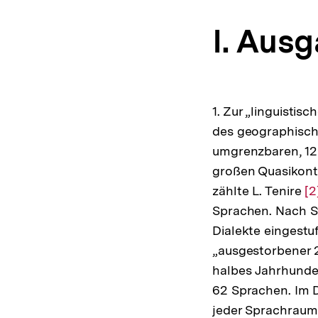
I. Aus
1. Zur „linguistis
des geographisch
umgrenzbaren, 12 
großen Quasikont
zählte L. Tenire
Zu
[2
Sprachen. Nach St
A
Dialekte eingestu
de
„ausgestorbener 
F
halbes Jahrhunde
62 Sprachen. Im D
jeder Sprachraum