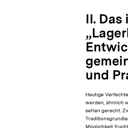
II. Das
„Lager
Entwic
gemein
und Pr
Heutige Verfechte
werden, ähnlich wi
selten gerecht. Z
Traditionsgrundla
Möglichkeit fruc