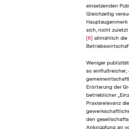
einsetzenden Pub
Gleichzeitig versu
Hauptaugenmerk au
sich, nicht zulet
[6]
allmählich die
Betriebswirtschaf
Weniger publizitä
so einflußreicher
gemeinwirtschaftl
Erörterung der G
betrieblicher „Ein
Praxisrelevanz di
gewerkschaftlich
den gesellschafts
Anknüpfung an vor