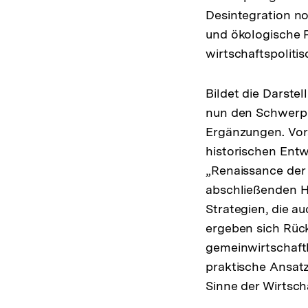
Desintegration n
und ökologische P
wirtschaftspoliti
Bildet die Darst
nun den Schwerpu
Ergänzungen. Vora
historischen Entw
„Renaissance der
abschließenden Hi
Strategien, die 
ergeben sich Rück
gemeinwirtschaftl
praktische Ansat
Sinne der Wirtsch