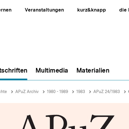
ernen
Veranstaltungen
kurz&knapp
die
tschriften
Multimedia
Materialien
ion
chte
APuZ Archiv
1980 - 1989
1983
APuZ 24/1983