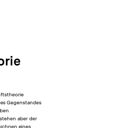
orie
ftstheorie
ihres Gegenstandes
lben
stehen aber der
eichnen eines