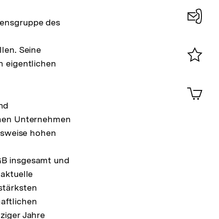
mensgruppe des
Konta
0
len. Seine
 eigentlichen
Merklist
ansehen
0
Artik
im
nd
Shop-
Warenko
ichen Unternehmen
ansehen
chsweise hohen
GB insgesamt und
aktuelle
stärksten
aftlichen
ziger Jahre