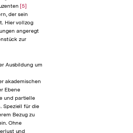
duzenten
Zur
[5]
rn, der sein
Auflösung
. Hier vollzog
der
ebungen angeregt
Fußnote
Zur
enstück zur
Auflösung
der
Fußnote
her Ausbildung um
ner akademischen
er Ebene
e und partielle
Speziell für die
erem Bezug zu
ein. Ohne
erlust und