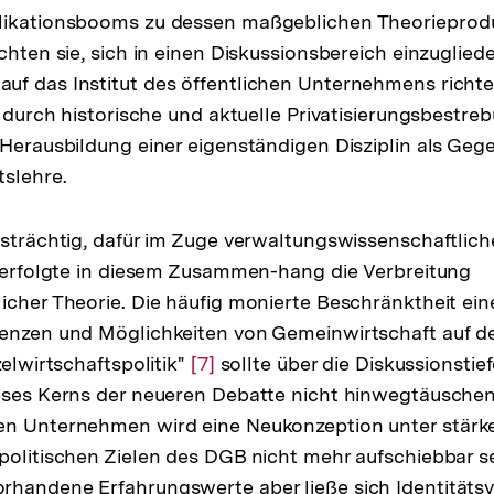
likationsbooms zu dessen maßgeblichen Theoriepro
chten sie, sich in einen Diskussionsbereich einzugliede
f das Institut des öffentlichen Unternehmens richtet
zt durch historische und aktuelle Privatisierungsbestr
 Herausbildung einer eigenständigen Disziplin als Geg
tslehre.
tsträchtig, dafür im Zuge verwaltungswissenschaftlic
, erfolgte in diesem Zusammen-hang die Verbreitung
icher Theorie. Die häufig monierte Beschränktheit ei
renzen und Möglichkeiten von Gemeinwirtschaft auf d
zelwirtschaftspolitik"
Zur
[7]
sollte über die Diskussionstief
eses Kerns der neueren Debatte nicht hinwegtäuschen. 
Auflösung
en Unternehmen wird eine Neukonzeption unter stärk
der
politischen Zielen des DGB nicht mehr aufschiebbar s
Fußnote
handene Erfahrungswerte aber ließe sich Identitätsv