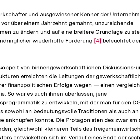
erkschafter und ausgewiesener Kenner der Unterneh
 vor über einem Jahrzehnt gemahnt, unzureichende
en zu ändern und auf eine breitere Grundlage zu stel
ndringlicher wiederholte Forderung
Zur
[4]
beleuchtet den
Auflösung
der
Fußnote
oppelt von binnengewerkschaftlichen Diskussions-u
ukturen erreichten die Leitungen der gewerkschaftl
hrer finanzpolitischen Erfolge wegen — einen verglei
e. So war es auch ihnen überlassen, jene
sprogrammatik zu entwikkeln, mit der man für den D
s sowohl an bedeutungsvolle Traditionen als auch an 
ge anknüpfen konnte. Die Protagonisten des zwar am 
n, gleichwohl kleineren Teils des freigemeinwirtsch
rs entwickelten sich im Verlauf eines Ende der sech