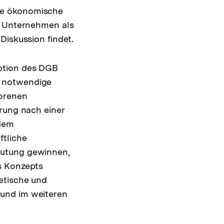
de ökonomische
er Unternehmen als
Diskussion findet.
ption des DGB
i notwendige
worenen
erung nach einer
 dem
ftliche
eutung gewinnen,
s Konzepts
etische und
-und im weiteren