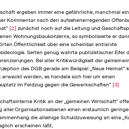
schäft ergeben immer eine gefährliche, manchmal ein
ser Kommentar nach den aufsehenerregenden Offenba
mat"
Zur
[2]
zunächst noch auf die Leitung und Geschäftspo
enen Wohnungsbaukonzerns, so symbolisierte er dan
Auflösung
örten Öffentlichkeit über eine scheinbar entlarvte
der
ideologie. Selten genug wahrte publizistischer Eifer d
Fußnote
renzierungen. Bei aller Kritikwürdigkeit der gemeinwi
eption des DGB gerade am Beispiel „Neue Heimat" k
 erweckt werden, es handele sich hier um einen
uplatz im Feldzug gegen die Gewerkschaften"
Zur
[3]
Auflös
der
haftsinterne Kritik an der „gemeinen Wirtschaft" offe
Fußno
ng aller Organisationsebenen einen erstaunlich gering
sammenhang die alleinige Schuldzuweisung an eine „
glich erscheinen läßt.