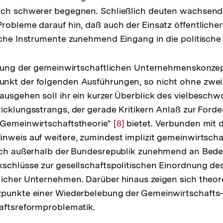
och schwerer begegnen. Schließlich deuten wachsen
robleme darauf hin, daß auch der Einsatz öffentlich
sche Instrumente zunehmend Eingang in die politische 
ellung der gemeinwirtschaftlichen Unternehmenskonze
nkt der folgenden Ausführungen, so nicht ohne zwe
usgehen soll ihr ein kurzer Überblick des vielbesch
icklungsstrangs, der gerade Kritikern Anlaß zur Ford
 Gemeinwirtschaftstheorie"
Zur
[8]
bietet. Verbunden mit
nweis auf weitere, zumindest implizit gemeinwirtscha
Auflösung
auch außerhalb der Bundesrepublik zunehmend an Bed
der
schlüsse zur gesellschaftspolitischen Einordnung de
Fußnote
icher Unternehmen. Darüber hinaus zeigen sich theor
zpunkte einer Wiederbelebung der Gemeinwirtschafts
aftsreformproblematik.