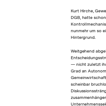
Kurt Hirche, Gew
DGB, hatte schon
Kontrollmechanism
nunmehr um so ei
Hintergrund.
Weitgehend abgek
Entscheidungsstr
— nicht zuletzt i
Grad an Autonomi
Gemeinwirtschaft
scheinbar bruchlo
Diskussionssträn
zusammenhängende
Unternehmenssekto