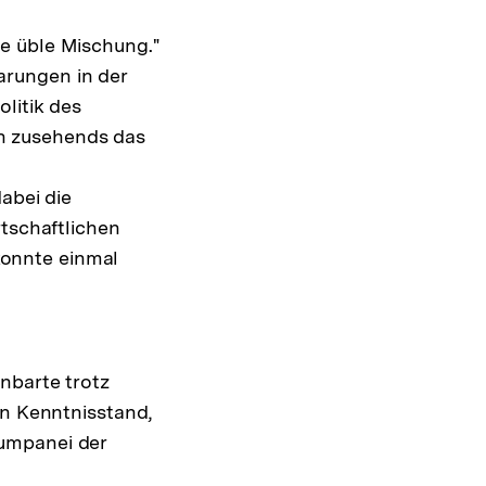
e üble Mischung."
rungen in der
litik des
n zusehends das
abei die
rtschaftlichen
onnte einmal
ung
nbarte trotz
te
en Kenntnisstand,
Kumpanei der