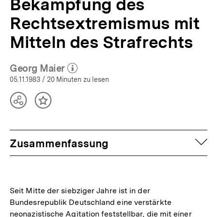
Bekämpfung des
Rechtsextremismus mit
Mitteln des Strafrechts
Georg Maier
(Mehr zum Autor)
öffnen
05.11.1983
/ 20 Minuten zu lesen
Teilen
Inhalt
Optionen
merken
anzeigen
auf
Zusammenfassung
Seit Mitte der siebziger Jahre ist in der
Bundesrepublik Deutschland eine verstärkte
neonazistische Agitation feststellbar, die mit einer