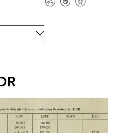
Artikel
Teilen
Inhalt
drucken
Optionen
merken
anzeigen
aufklappen
DDR