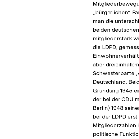
Mitgliederbewegu
„bürgerlichen“ Pa
man die untersch
beiden deutschen
mitgliederstark w
die LDPD, gemess
Einwohnerverhält
aber dreieinhalbma
Schwesterpartei, 
Deutschland. Beid
Gründung 1945 ein
der bei der CDU m
Berlin) 1948 sein
bei der LDPD erst
Mitgliederzahlen k
politische Funkti