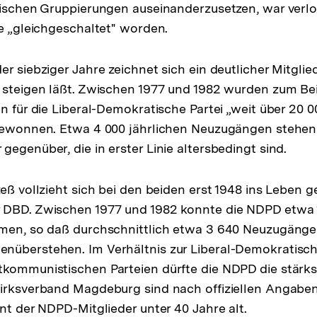
itischen Gruppierungen auseinanderzusetzen, war ver
ie „gleichgeschaltet" worden.
r siebziger Jahre zeichnet sich ein deutlicher Mitglie
 steigen läßt. Zwischen 1977 und 1982 wurden zum Be
en für die Liberal-Demokratische Partei „weit über 20 
 gewonnen. Etwa 4 000 jährlichen Neuzugängen stehen
egenüber, die in erster Linie altersbedingt sind.
eß vollzieht sich bei den beiden erst 1948 ins Leben g
 DBD. Zwischen 1977 und 1982 konnte die NDPD etwa 
hmen, so daß durchschnittlich etwa 3 640 Neuzugänge
nüberstehen. Im Verhältnis zur Liberal-Demokratisc
tkommunistischen Parteien dürfte die NDPD die stärk
irksverband Magdeburg sind nach offiziellen Angaben
ent der NDPD-Mitglieder unter 40 Jahre alt.