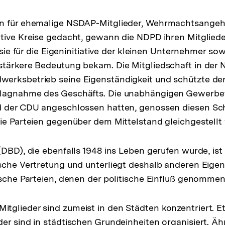
n für ehemalige NSDAP-Mitglieder, Wehrmachtsangeh
tive Kreise gedacht, gewann die NDPD ihren Mitgliede
s sie für die Eigeninitiative der kleinen Unternehmer so
tärkere Bedeutung bekam. Die Mitgliedschaft in der 
erksbetrieb seine Eigenständigkeit und schützte den
lagnahme des Geschäfts. Die unabhängigen Gewerbet
d der CDU angeschlossen hatten, genossen diesen Sch
ie Parteien gegenüber dem Mittelstand gleichgestellt
(DBD), die ebenfalls 1948 ins Leben gerufen wurde, is
sche Vertretung und unterliegt deshalb anderen Eigen
ische Parteien, denen der politische Einfluß genomme
glieder sind zumeist in den Städten konzentriert. E
er sind in städtischen Grundeinheiten organisiert. Ähn