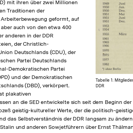
) mit ihren über zwei Millionen
en Traditionen der
Arbeiterbewegung geformt, auf
e aber auch von den etwa 400
er anderen in der DDR
ien, der Christlich-
nion Deutschlands (CDU), der
ischen Partei Deutschlands
nal-Demokratischen Partei
DPD) und der Demokratischen
Tabelle 1: Mitglie
schlands (DBD), verkörpert.
DDR
st plakativen
sen an die SED entwickelte sich seit dem Beginn der 
zeß geistig-kultureller Werte, der die politisch-geisti
und das Selbstverständnis der DDR langsam zu ändern
Stalin und anderen Sowjetführern über Ernst Thälman