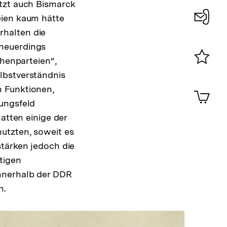
etzt auch Bismarck
eien kaum hätte
rhalten die
Konta
 neuerdings
0
chenparteien“,
Merklist
lbstverständnis
ansehen
0
n Funktionen,
Artik
im
nungsfeld
Shop-
atten einige der
Warenko
utzten, soweit es
ansehen
stärken jedoch die
tigen
innerhalb der DDR
n.