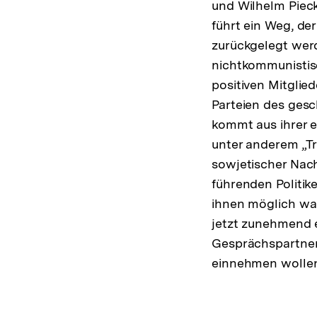
und Wilhelm Pieck
führt ein Weg, de
zurückgelegt wer
nichtkommunistis
positiven Mitglie
Parteien des gesc
kommt aus ihrer 
unter anderem „Tr
sowjetischer Nach
führenden Politik
ihnen möglich war
jetzt zunehmend 
Gesprächspartner
einnehmen wollen: