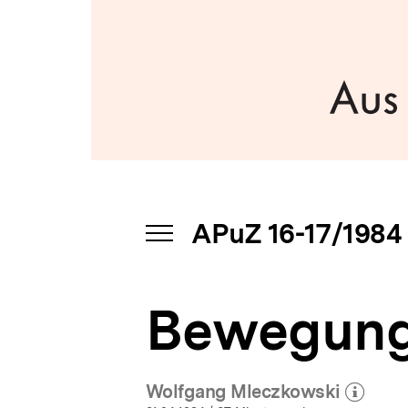
bpb.de
a
t
i
o
n
APuZ 16-17/1984
INHALTSNAVIGATION
ÖFFNEN
Bewegung
Wolfgang Mleczkowski
(Mehr zum Autor)