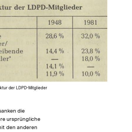
In
Lightbox
öffnen
uktur der LDPD-Mitglieder
sanken die
hre ursprüngliche
mit den anderen