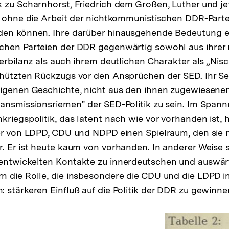
 zu Scharnhorst, Friedrich dem Großen, Luther und j
r ohne die Arbeit der nichtkommunistischen DDR-Part
den können. Ihre darüber hinausgehende Bedeutung e
chen Parteien der DDR gegenwärtig sowohl aus ihrer
derbilanz als auch ihrem deutlichen Charakter als „Nis
hützten Rückzugs vor den Ansprüchen der SED. Ihr Se
eigenen Geschichte, nicht aus den ihnen zugewiesene
ansmissionsriemen" der SED-Politik zu sein. Im Span
kriegspolitik, das latent nach wie vor vorhanden ist, h
er von LDPD, CDU und NDPD einen Spielraum, den sie n
. Er ist heute kaum von vorhanden. In anderer Weise 
entwickelten Kontakte zu innerdeutschen und auswär
n die Rolle, die insbesondere die CDU und die LDPD 
 stärkeren Einfluß auf die Politik der DDR zu gewinne