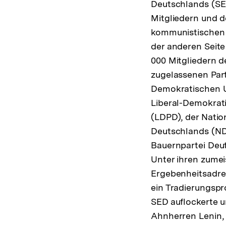
Deutschlands (SED
Mitgliedern und d
kommunistischen 
der anderen Seit
000 Mitgliedern d
zugelassenen Parte
Demokratischen U
Liberal-Demokrat
(LDPD), der Natio
Deutschlands (N
Bauernpartei Deut
Unter ihren zumei
Ergebenheitsadres
ein Tradierungspro
SED auflockerte 
Ahnherren Lenin, 