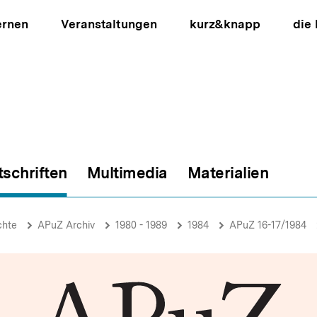
ernen
Veranstaltungen
kurz&knapp
die
tschriften
Multimedia
Materialien
ion
chte
APuZ Archiv
1980 - 1989
1984
APuZ 16-17/1984