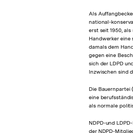
Als Auffangbecke
national-konserva
erst seit 1950, al
Handwerker eine s
damals dem Handw
gegen eine Besch
sich der LDPD un
Inzwischen sind d
Die Bauernpartei 
eine berufsständi
als normale polit
NDPD-und LDPD-Mit
der NDPD-Mitglied