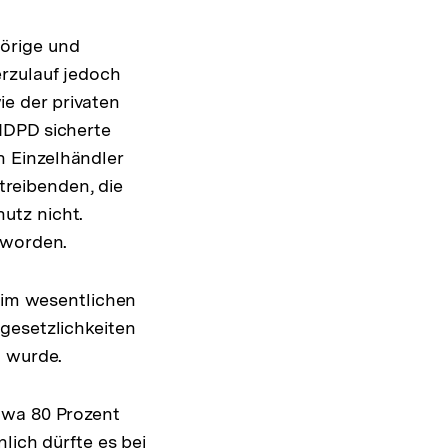
örige und
rzulauf jedoch
wie der privaten
NDPD sicherte
 Einzelhändler
reibenden, die
utz nicht.
 worden.
t im wesentlichen
gesetzlichkeiten
n wurde.
twa 80 Prozent
lich dürfte es bei