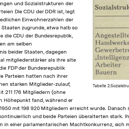
ngen und Sozialstrukturen der
rteien Die CDU der DDR ist, legt
iedlichen Einwohnerzahlen der
 Staaten zugrunde, etwa halb so
ie die CDU der Bundesrepublik,
en am selben
nis beider Staaten, dagegen
l mitgliederstärker als ihre alte
die FDP der Bundesrepublik
e Parteien hatten nach ihrer
en starken Mitglieder-zulauf,
Tabelle 2:Sozialstr
it 211 176 Mitgliedern (ohne
en Höhepunkt fand, während er
 1950 mit 198 920 Mitgliedern erreicht wurde. Danach 
ontinuierlich und beide Parteien überalterten stark. I
on in einer parlamentarischen Machtkonkurrenz, sich 