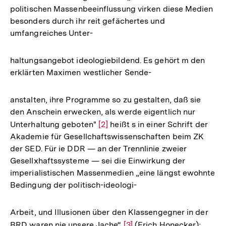
politischen Massenbeeinflussung virken diese Medien
besonders durch ihr reit gefächertes und
umfangreiches Unter-
haltungsangebot ideologiebildend. Es gehört m den
erklärten Maximen westlicher Sende-
anstalten, ihre Programme so zu gestalten, daß sie
den Anschein erwecken, als werde eigentlich nur
Unterhaltung geboten"
Zur
[2]
heißt s in einer Schrift der
Akademie für Gesellchaftswissenschaften beim ZK
Auflösung
der SED. Für ie DDR — an der Trennlinie zweier
der
Gesellxhaftssysteme — sei die Einwirkung der
Fußnote
imperialistischen Massenmedien „eine längst ewohnte
Bedingung der politisch-ideologi-
Arbeit, und Illusionen über den Klassengegner in der
BRD waren nie unsere Jache“
Zur
[3]
(Erich Honecker);