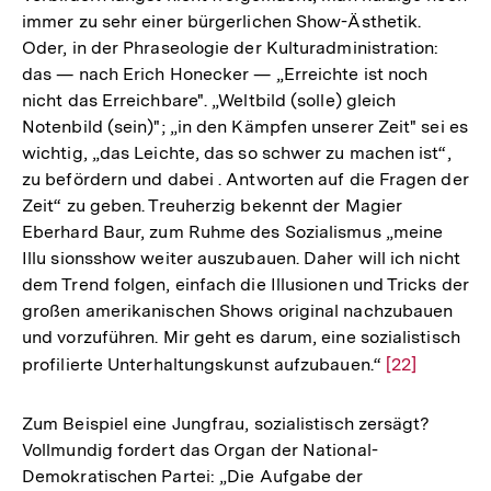
immer zu sehr einer bürgerlichen Show-Ästhetik.
Oder, in der Phraseologie der Kulturadministration:
das — nach Erich Honecker — „Erreichte ist noch
nicht das Erreichbare". „Weltbild (solle) gleich
Notenbild (sein)"; „in den Kämpfen unserer Zeit" sei es
wichtig, „das Leichte, das so schwer zu machen ist“,
zu befördern und dabei . Antworten auf die Fragen der
Zeit“ zu geben. Treuherzig bekennt der Magier
Eberhard Baur, zum Ruhme des Sozialismus „meine
Illu sionsshow weiter auszubauen. Daher will ich nicht
dem Trend folgen, einfach die Illusionen und Tricks der
großen amerikanischen Shows original nachzubauen
und vorzuführen. Mir geht es darum, eine sozialistisch
profilierte Unterhaltungskunst aufzubauen.“
Zur
[22]
Auflösung
der
Zum Beispiel eine Jungfrau, sozialistisch zersägt?
Fußnote
Vollmundig fordert das Organ der National-
Demokratischen Partei: „Die Aufgabe der