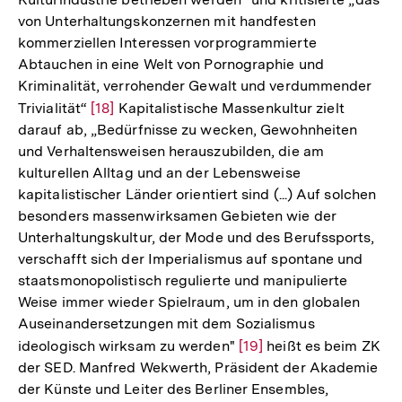
von Unterhaltungskonzernen mit handfesten
kommerziellen Interessen vorprogrammierte
Abtauchen in eine Welt von Pornographie und
Kriminalität, verrohender Gewalt und verdummender
Trivialität“
Zur
[18]
Kapitalistische Massenkultur zielt
darauf ab, „Bedürfnisse zu wecken, Gewohnheiten
Auflösung
und Verhaltensweisen herauszubilden, die am
der
kulturellen Alltag und an der Lebensweise
Fußnote
kapitalistischer Länder orientiert sind (...) Auf solchen
besonders massenwirksamen Gebieten wie der
Unterhaltungskultur, der Mode und des Berufssports,
verschafft sich der Imperialismus auf spontane und
staatsmonopolistisch regulierte und manipulierte
Weise immer wieder Spielraum, um in den globalen
Auseinandersetzungen mit dem Sozialismus
ideologisch wirksam zu werden"
Zur
[19]
heißt es beim ZK
der SED. Manfred Wekwerth, Präsident der Akademie
Auflösung
der Künste und Leiter des Berliner Ensembles,
der