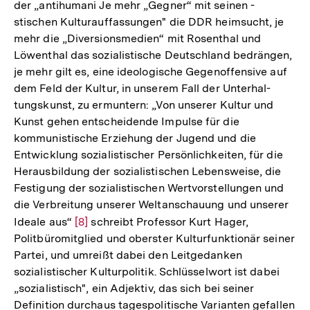
der „antihumani Je mehr „Gegner“ mit seinen -
stischen Kulturauffassungen" die DDR heimsucht, je
mehr die „Diversionsmedien“ mit Rosenthal und
Löwenthal das sozialistische Deutschland bedrängen,
je mehr gilt es, eine ideologische Gegenoffensive auf
dem Feld der Kultur, in unserem Fall der Unterhal-
tungskunst, zu ermuntern: „Von unserer Kultur und
Kunst gehen entscheidende Impulse für die
kommunistische Erziehung der Jugend und die
Entwicklung sozialistischer Persönlichkeiten, für die
Herausbildung der sozialistischen Lebensweise, die
Festigung der sozialistischen Wertvorstellungen und
die Verbreitung unserer Weltanschauung und unserer
Ideale aus“
Zur
[8]
schreibt Professor Kurt Hager,
Politbüromitglied und oberster Kulturfunktionär seiner
Auflösung
Partei, und umreißt dabei den Leitgedanken
der
sozialistischer Kulturpolitik. Schlüsselwort ist dabei
Fußnote
„sozialistisch", ein Adjektiv, das sich bei seiner
Definition durchaus tagespolitische Varianten gefallen