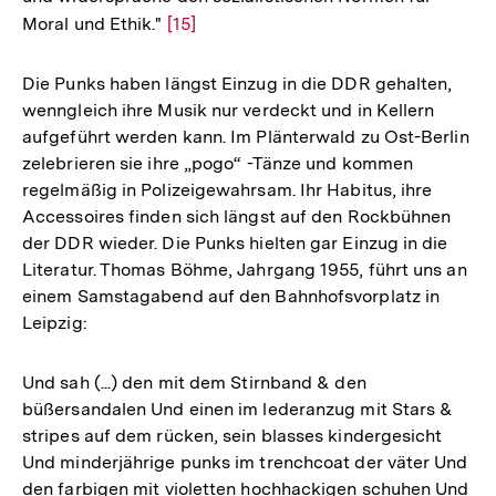
Moral und Ethik."
Zur
[15]
Auflösung
der
Die Punks haben längst Einzug in die DDR gehalten,
Fußnote
wenngleich ihre Musik nur verdeckt und in Kellern
aufgeführt werden kann. Im Plänterwald zu Ost-Berlin
zelebrieren sie ihre „pogo“ -Tänze und kommen
regelmäßig in Polizeigewahrsam. Ihr Habitus, ihre
Accessoires finden sich längst auf den Rockbühnen
der DDR wieder. Die Punks hielten gar Einzug in die
Literatur. Thomas Böhme, Jahrgang 1955, führt uns an
einem Samstagabend auf den Bahnhofsvorplatz in
Leipzig:
Und sah (...) den mit dem Stirnband & den
büßersandalen Und einen im lederanzug mit Stars &
stripes auf dem rücken, sein blasses kindergesicht
Und minderjährige punks im trenchcoat der väter Und
den farbigen mit violetten hochhackigen schuhen Und