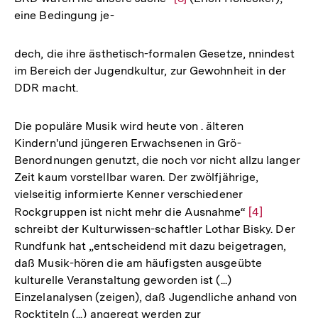
eine Bedingung je-
Auflösung
der
Fußnote
dech, die ihre ästhetisch-formalen Gesetze, nnindest
im Bereich der Jugendkultur, zur Gewohnheit in der
DDR macht.
Die populäre Musik wird heute von . älteren
Kindern'und jüngeren Erwachsenen in Grö-
Benordnungen genutzt, die noch vor nicht allzu langer
Zeit kaum vorstellbar waren. Der zwölfjährige,
vielseitig informierte Kenner verschiedener
Rockgruppen ist nicht mehr die Ausnahme“
Zur
[4]
schreibt der Kulturwissen-schaftler Lothar Bisky. Der
Auflösung
Rundfunk hat „entscheidend mit dazu beigetragen,
der
daß Musik-hören die am häufigsten ausgeübte
Fußnote
kulturelle Veranstaltung geworden ist (...)
Einzelanalysen (zeigen), daß Jugendliche anhand von
Rocktiteln (...) angeregt werden zur