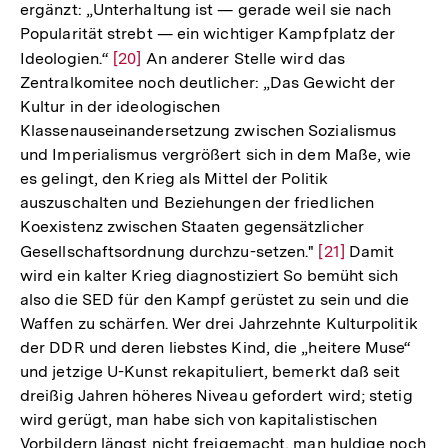
ergänzt: „Unterhaltung ist — gerade weil sie nach
Fußnote
Popularität strebt — ein wichtiger Kampfplatz der
Ideologien.“
Zur
[20]
An anderer Stelle wird das
Zentralkomitee noch deutlicher: „Das Gewicht der
Auflösung
Kultur in der ideologischen
der
Klassenauseinandersetzung zwischen Sozialismus
Fußnote
und Imperialismus vergrößert sich in dem Maße, wie
es gelingt, den Krieg als Mittel der Politik
auszuschalten und Beziehungen der friedlichen
Koexistenz zwischen Staaten gegensätzlicher
Gesellschaftsordnung durchzu-setzen."
Zur
[21]
Damit
wird ein kalter Krieg diagnostiziert So bemüht sich
Auflösung
also die SED für den Kampf gerüstet zu sein und die
der
Waffen zu schärfen. Wer drei Jahrzehnte Kulturpolitik
Fußnote
der DDR und deren liebstes Kind, die „heitere Muse“
und jetzige U-Kunst rekapituliert, bemerkt daß seit
dreißig Jahren höheres Niveau gefordert wird; stetig
wird gerügt, man habe sich von kapitalistischen
Vorbildern längst nicht freigemacht, man huldige noch