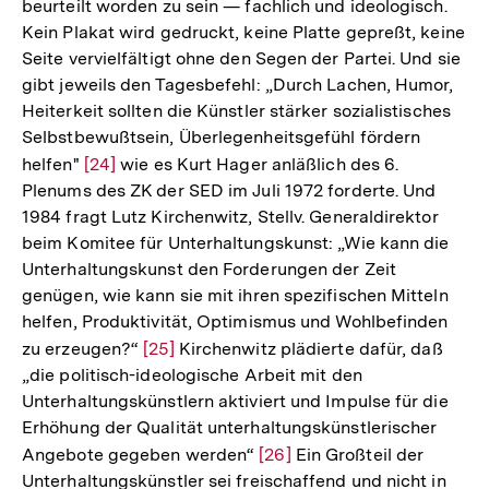
beurteilt worden zu sein — fachlich und ideologisch.
Kein Plakat wird gedruckt, keine Platte gepreßt, keine
Seite vervielfältigt ohne den Segen der Partei. Und sie
gibt jeweils den Tagesbefehl: „Durch Lachen, Humor,
Heiterkeit sollten die Künstler stärker sozialistisches
Selbstbewußtsein, Überlegenheitsgefühl fördern
helfen"
Zur
[24]
wie es Kurt Hager anläßlich des 6.
Plenums des ZK der SED im Juli 1972 forderte. Und
Auflösung
1984 fragt Lutz Kirchenwitz, Stellv. Generaldirektor
der
beim Komitee für Unterhaltungskunst: „Wie kann die
Fußnote
Unterhaltungskunst den Forderungen der Zeit
genügen, wie kann sie mit ihren spezifischen Mitteln
helfen, Produktivität, Optimismus und Wohlbefinden
zu erzeugen?“
Zur
[25]
Kirchenwitz plädierte dafür, daß
„die politisch-ideologische Arbeit mit den
Auflösung
Unterhaltungskünstlern aktiviert und Impulse für die
der
Erhöhung der Qualität unterhaltungskünstlerischer
Fußnote
Angebote gegeben werden“
Zur
[26]
Ein Großteil der
Zum
Unterhaltungskünstler sei freischaffend und nicht in
Auflösung
Seite