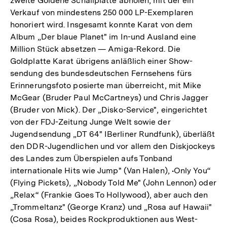
zweite Goldene Schallplatte abholen, mit der ein
Verkauf von mindestens 250 000 LP-Exemplaren
honoriert wird. Insgesamt konnte Karat von dem
Album „Der blaue Planet" im In-und Ausland eine
Million Stück absetzen — Amiga-Rekord. Die
Goldplatte Karat übrigens anläßlich einer Show-
sendung des bundesdeutschen Fernsehens fürs
Erinnerungsfoto posierte man überreicht, mit Mike
McGear (Bruder Paul McCartneys) und Chris Jagger
(Bruder von Mick). Der „Disko-Service", eingerichtet
von der FDJ-Zeitung Junge Welt sowie der
Jugendsendung „DT 64" IBerliner Rundfunk), überläßt
den DDR-Jugendlichen und vor allem den Diskjockeys
des Landes zum Überspielen aufs Tonband
internationale Hits wie Jump" (Van Halen), •Only You“
(Flying Pickets), „Nobody Told Me" (John Lennon) oder
„Relax“ (Frankie Goes To Hollywood), aber auch den
„Trommeltanz" (George Kranz) und „Rosa auf Hawaii"
(Cosa Rosa), beides Rockproduktionen aus West-