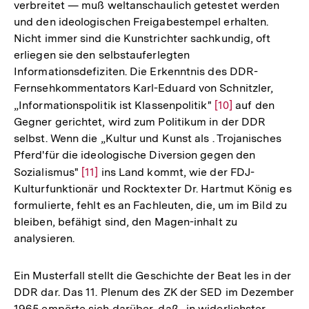
verbreitet — muß weltanschaulich getestet werden
und den ideologischen Freigabestempel erhalten.
Nicht immer sind die Kunstrichter sachkundig, oft
erliegen sie den selbstauferlegten
Informationsdefiziten. Die Erkenntnis des DDR-
Fernsehkommentators Karl-Eduard von Schnitzler,
„Informationspolitik ist Klassenpolitik"
Zur
[10]
auf den
Gegner gerichtet, wird zum Politikum in der DDR
Auflösung
selbst. Wenn die „Kultur und Kunst als . Trojanisches
der
Pferd'für die ideologische Diversion gegen den
Fußnote
Sozialismus"
Zur
[11]
ins Land kommt, wie der FDJ-
Kulturfunktionär und Rocktexter Dr. Hartmut König es
Auflösung
formulierte, fehlt es an Fachleuten, die, um im Bild zu
der
bleiben, befähigt sind, den Magen-inhalt zu
Fußnote
analysieren.
Ein Musterfall stellt die Geschichte der Beat les in der
DDR dar. Das 11. Plenum des ZK der SED im Dezember
1965 empörte sich darüber, daß „in widerlichster