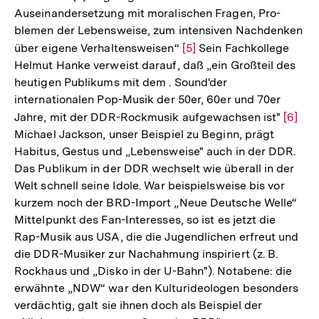
Auseinandersetzung mit moralischen Fragen, Pro-
blemen der Lebensweise, zum intensiven Nachdenken
über eigene Verhaltensweisen“
Zur
[5]
Sein Fachkollege
Helmut Hanke verweist darauf, daß „ein Großteil des
Auflösung
heutigen Publikums mit dem . Sound'der
der
internationalen Pop-Musik der 50er, 60er und 70er
Fußnote
Jahre, mit der DDR-Rockmusik aufgewachsen ist"
Zur
[6]
Michael Jackson, unser Beispiel zu Beginn, prägt
Auflö
Habitus, Gestus und „Lebensweise" auch in der DDR.
der
Das Publikum in der DDR wechselt wie überall in der
Fußno
Welt schnell seine Idole. War beispielsweise bis vor
kurzem noch der BRD-Import „Neue Deutsche Welle“
Mittelpunkt des Fan-Interesses, so ist es jetzt die
Rap-Musik aus USA, die die Jugendlichen erfreut und
die DDR-Musiker zur Nachahmung inspiriert (z. B.
Rockhaus und „Disko in der U-Bahn"). Notabene: die
erwähnte „NDW“ war den Kulturideologen besonders
verdächtig, galt sie ihnen doch als Beispiel der