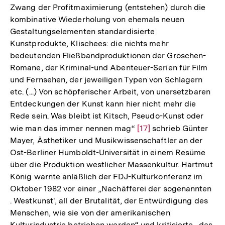
Zwang der Profitmaximierung (entstehen) durch die
kombinative Wiederholung von ehemals neuen
Gestaltungselementen standardisierte
Kunstprodukte, Klischees: die nichts mehr
bedeutenden Fließbandproduktionen der Groschen-
Romane, der Kriminal-und Abenteuer-Serien für Film
und Fernsehen, der jeweiligen Typen von Schlagern
etc. (...) Von schöpferischer Arbeit, von unersetzbaren
Entdeckungen der Kunst kann hier nicht mehr die
Rede sein. Was bleibt ist Kitsch, Pseudo-Kunst oder
wie man das immer nennen mag“
Zur
[17]
schrieb Günter
Mayer, Ästhetiker und Musikwissenschaftler an der
Auflösung
Ost-Berliner Humboldt-Universität in einem Resüme
der
über die Produktion westlicher Massenkultur. Hartmut
Fußnote
König warnte anläßlich der FDJ-Kulturkonferenz im
Oktober 1982 vor einer „Nachäfferei der sogenannten
. Westkunst', all der Brutalität, der Entwürdigung des
Menschen, wie sie von der amerikanischen
Kulturindustrie betrieben werden“ und kritisierte „das