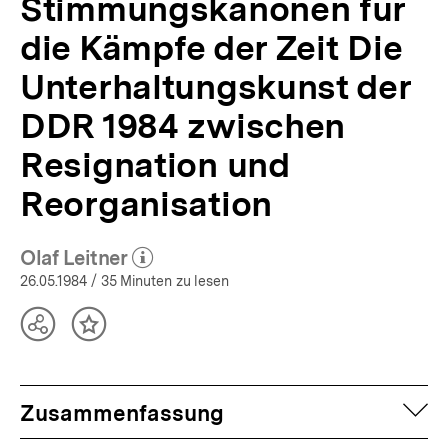
Stimmungskanonen für
|
bpb.de
die Kämpfe der Zeit Die
Unterhaltungskunst der
DDR 1984 zwischen
Resignation und
Reorganisation
Olaf Leitner
(Mehr zum Autor)
öffnen
26.05.1984
/ 35 Minuten zu lesen
Teilen
Inhalt
Optionen
merken
anzeigen
auf
Zusammenfassung