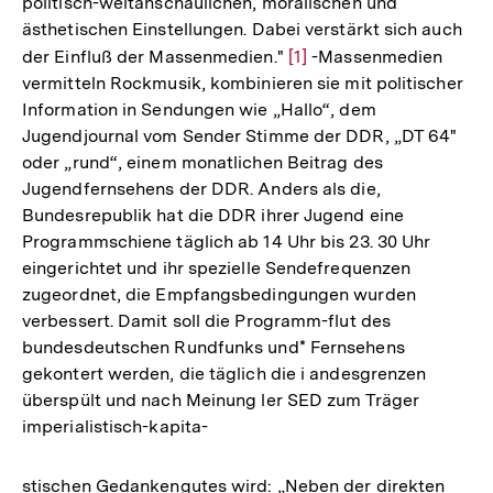
politisch-weltanschaulichen, moralischen und
ästhetischen Einstellungen. Dabei verstärkt sich auch
der Einfluß der Massenmedien."
Zur
[1]
-Massenmedien
vermitteln Rockmusik, kombinieren sie mit politischer
Auflösung
Information in Sendungen wie „Hallo“, dem
der
Jugendjournal vom Sender Stimme der DDR, „DT 64"
Fußnote
oder „rund“, einem monatlichen Beitrag des
Jugendfernsehens der DDR. Anders als die,
Bundesrepublik hat die DDR ihrer Jugend eine
Programmschiene täglich ab 14 Uhr bis 23. 30 Uhr
eingerichtet und ihr spezielle Sendefrequenzen
zugeordnet, die Empfangsbedingungen wurden
verbessert. Damit soll die Programm-flut des
bundesdeutschen Rundfunks und* Fernsehens
gekontert werden, die täglich die i andesgrenzen
überspült und nach Meinung ler SED zum Träger
imperialistisch-kapita-
stischen Gedankengutes wird: „Neben der direkten