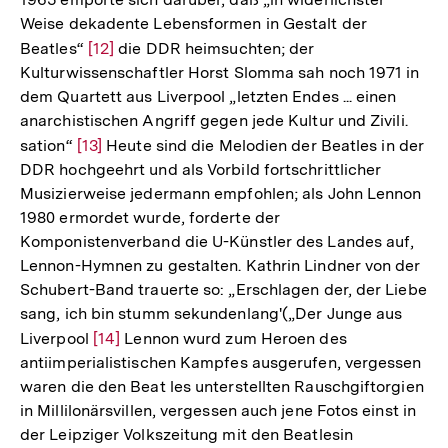
Weise dekadente Lebensformen in Gestalt der
Beatles“
Zur
[12]
die DDR heimsuchten; der
Kulturwissenschaftler Horst Slomma sah noch 1971 in
Auflösung
dem Quartett aus Liverpool „letzten Endes ... einen
der
anarchistischen Angriff gegen jede Kultur und Zivili.
Fußnote
sation“
Zur
[13]
Heute sind die Melodien der Beatles in der
DDR hochgeehrt und als Vorbild fortschrittlicher
Auflösung
Musizierweise jedermann empfohlen; als John Lennon
der
1980 ermordet wurde, forderte der
Fußnote
Komponistenverband die U-Künstler des Landes auf,
Lennon-Hymnen zu gestalten. Kathrin Lindner von der
Schubert-Band trauerte so: „Erschlagen der, der Liebe
sang, ich bin stumm sekundenlang'(„Der Junge aus
Liverpool
Zur
[14]
Lennon wurd zum Heroen des
antiimperialistischen Kampfes ausgerufen, vergessen
Auflösung
waren die den Beat les unterstellten Rauschgiftorgien
der
in Millilonärsvillen, vergessen auch jene Fotos einst in
Fußnote
der Leipziger Volkszeitung mit den Beatlesin