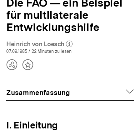
Die FAO — ein Beispiel
für multilaterale
Entwicklungshilfe
Heinrich von Loesch
(Mehr zum Autor)
öffnen
07.09.1985
/ 22 Minuten zu lesen
Teilen
Inhalt
Optionen
merken
anzeigen
auf
Zusammenfassung
I. Einleitung