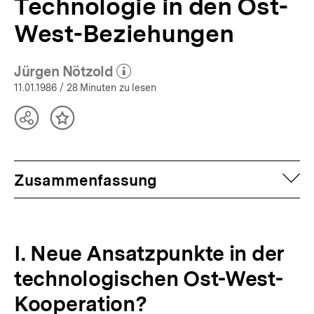
Technologie in den Ost-
West-Beziehungen
Jürgen Nötzold
(Mehr zum Autor)
öffnen
11.01.1986
/ 28 Minuten zu lesen
Teilen
Inhalt
Optionen
merken
anzeigen
auf
Zusammenfassung
I. Neue Ansatzpunkte in der
technologischen Ost-West-
Kooperation?