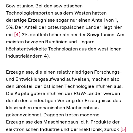
Sowjetunion. Bei den sowjetischen
Technologieimporten aus dem Westen hatten
derartige Erzeugnisse sogar nur einen Anteil von 1,
5%. Der Anteil der osteuropäischen Länder liegt hier
mit
Zur
[4]
3% deutlich höher als bei der Sowjetunion. Am
meisten bezogen Rumänien und Ungarn
Auflösung
höchstentwickelte Technologien aus den westlichen
der
Industrieländern 4).
Fußnote
Erzeugnisse, die einen relativ niedrigen Forschungs-
und Entwicklungsaufwand aufweisen, machen also
den Großteil der östlichen Technologieeinfuhren aus.
Die Kapitalgütereinfuhren der RGW-Länder werden
durch den eindeutigen Vorrang der Erzeugnisse des
klassischen mechanischen Machinenbaus
gekennzeichnet. Dagegen treten moderne
Erzeugnisse des Maschinenbaus, d. h. Produkte der
elektronischen Industrie und der Elektronik, zurück
Zur
[5]