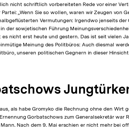
tlich nicht schriftlich vorbereiteten Rede vor einer Ver
 Partei: „Wenn Sie so wollen, waren wir Zeugen von 
halbgeflüsterten Vermutungen: Irgendwo jenseits der
 in der sowjetischen Führung Meinungsverschiedenhei
t es nicht erst heute und gestern. Das ist seit vielen J
inmütige Meinung des Politbüros: Auch diesmal werde
litbüro, unseren politischen Gegnern in dieser Hinsich
ung
rbatschows Jungtürke
e
o aus, als habe Gromyko die Rechnung ohne den Wirt 
 Ernennung Gorbatschows zum Generalsekretär war
r Mann. Nach dem 9. Mai erschien er nicht mehr bei off