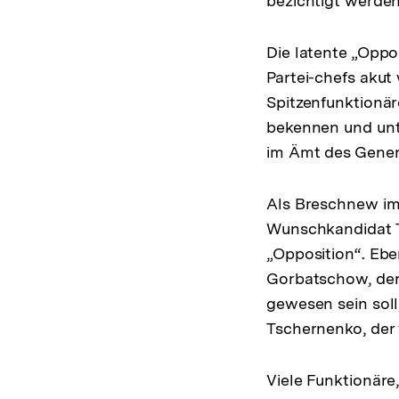
bezichtigt werden 
Die latente „Oppo
Partei-chefs akut
Spitzenfunktionär
bekennen und unte
im Ämt des Gener
Als Breschnew im 
Wunschkandidat T
„Opposition“. Eb
Gorbatschow, der
gewesen sein soll
Tschernenko, der
Viele Funktionär