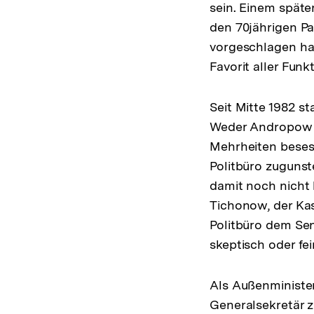
sein. Einem späte
den 70jährigen Pa
vorgeschlagen h
Favorit aller Funk
Seit Mitte 1982 s
Weder Andropow n
Mehrheiten besess
Politbüro zugunst
damit noch nicht 
Tichonow, der Kas
Politbüro dem Sen
skeptisch oder fe
Als Außenministe
Generalsekretär 