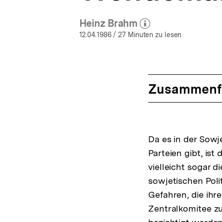
Heinz Brahm
(Mehr zum Autor)
öffnen
12.04.1986
/ 27 Minuten zu lesen
Zusammenf
Da es in der Sowj
Parteien gibt, ist
vielleicht sogar d
sowjetischen Poli
Gefahren, die ihre
Zentralkomitee zu