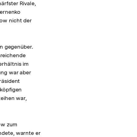
rfster Rivale,
hernenko
ow nicht der
en gegenüber.
sreichende
rhältnis im
ung war aber
räsident
fköpfigen
Reihen war,
how zum
ndete, warnte er