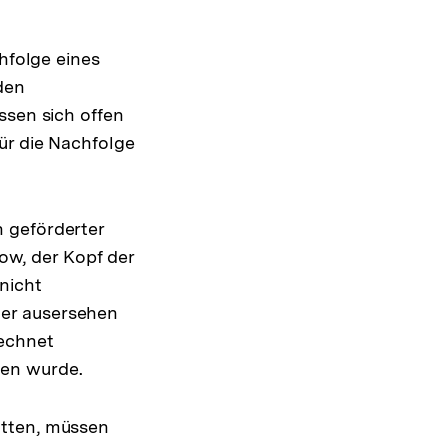
chfolge eines
den
ssen sich offen
ür die Nachfolge
 geförderter
w, der Kopf der
nicht
ger ausersehen
rechnet
ben wurde.
atten, müssen