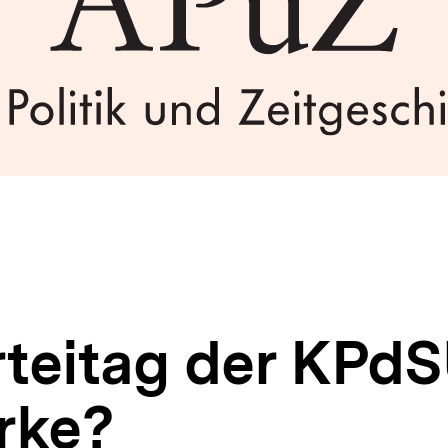
rteitag der KPdS
rke?