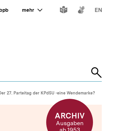
Inhalte
Inhalte
Inhalte
 bpb
mehr
ein oder ausklappen
in
in
in
leichter
Gebärdenspr
Englisch
Sprache
Suche
öffnen
Der 27. Parteitag der KPdSU -eine Wendemarke?
ARCHIV
Ausgaben
ab 1953