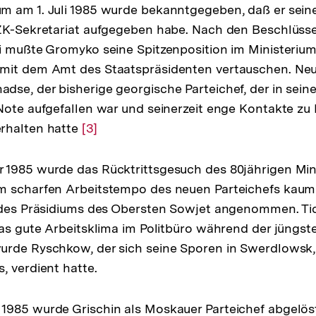
 am 1. Juli 1985 wurde bekanntgegeben, daß er seine
 ZK-Sekretariat aufgegeben habe. Nach den Beschlüss
i mußte Gromyko seine Spitzenposition im Ministerium
mit dem Amt des Staatspräsidenten vertauschen. Neu
se, der bisherige georgische Parteichef, der in sei
Note aufgefallen war und seinerzeit enge Kontakte z
rhalten hatte
Zur
[3]
Auflösung
der
 1985 wurde das Rücktrittsgesuch des 80jährigen Min
Fußnote
m scharfen Arbeitstempo des neuen Parteichefs kau
g des Präsidiums des Obersten Sowjet angenommen. T
das gute Arbeitsklima im Politbüro während der jüngste
urde Ryschkow, der sich seine Sporen in Swerdlowsk,
, verdient hatte.
1985 wurde Grischin als Moskauer Parteichef abgelös