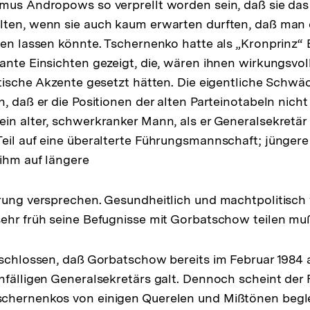
smus Andropows so verprellt worden sein, daß sie da
lten, wenn sie auch kaum erwarten durften, daß man
ben lassen könnte. Tschernenko hatte als „Kronprinz
sante Einsichten gezeigt, die, wären ihnen wirkungsv
itische Akzente gesetzt hätten. Die eigentliche Schw
, daß er die Positionen der alten Parteinotabeln nicht
in alter, schwerkranker Mann, als er Generalsekretär 
eil auf eine überalterte Führungsmannschaft; jüngere
ihm auf längere
rung versprechen. Gesundheitlich und machtpolitisch 
ehr früh seine Befugnisse mit Gorbatschow teilen mu
eschlossen, daß Gorbatschow bereits im Februar 1984 a
nfälligen Generalsekretärs galt. Dennoch scheint de
chernenkos von einigen Querelen und Mißtönen begl