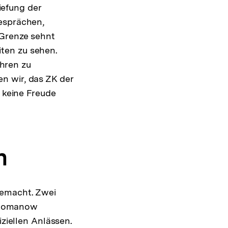
tiefung der
Gesprächen,
 Grenze sehnt
ten zu sehen.
ahren zu
n wir, das ZK der
t keine Freude
n
gemacht. Zwei
 Romanow
iziellen Anlässen.