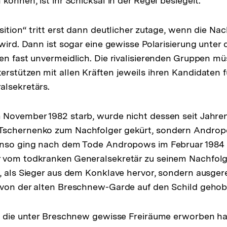
können, ist ihr Schicksal in der Regel besiegelt.
sition“ tritt erst dann deutlicher zutage, wenn die Na
 wird. Dann ist sogar eine gewisse Polarisierung unter 
en fast unvermeidlich. Die rivalisierenden Gruppen mü
rstützen mit allen Kräften jeweils ihren Kandidaten f
alsekretärs.
November 1982 starb, wurde nicht dessen seit Jahren
schernenko zum Nachfolger gekürt, sondern Andropo
enso ging nach dem Tode Andropows im Februar 1984 
 vom todkranken Generalsekretär zu seinem Nachfol
, als Sieger aus dem Konklave hervor, sondern ausge
 von der alten Breschnew-Garde auf den Schild geho
e, die unter Breschnew gewisse Freiräume erworben h