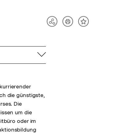
Artikel
Teilen
Inhalt
drucken
Optionen
merken
anzeigen
aufklappen
kurrierender
ch die günstigste,
rses. Die
wissen um die
litbüro oder im
aktionsbildung