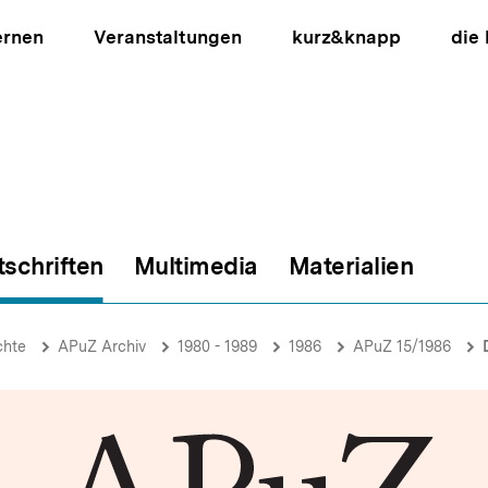
ernen
Veranstaltungen
kurz&knapp
die
tschriften
Multimedia
Materialien
ion
chte
APuZ Archiv
1980 - 1989
1986
APuZ 15/1986