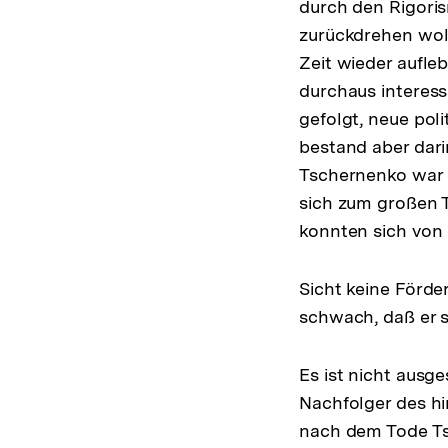
durch den Rigori
zurückdrehen wol
Zeit wieder aufle
durchaus interes
gefolgt, neue pol
bestand aber darin
Tschernenko war e
sich zum großen T
konnten sich von 
Sicht keine Förde
schwach, daß er s
Es ist nicht ausg
Nachfolger des hi
nach dem Tode Ts