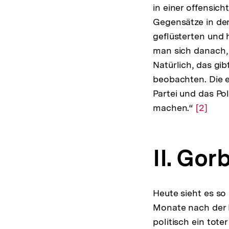
in einer offensich
Gegensätze in der
geflüsterten und 
man sich danach,
Natürlich, das gib
beobachten. Die e
Partei und das Po
machen.“
Zur
[2]
Auflös
der
II. Go
Fußnot
Heute sieht es s
Monate nach der
politisch ein tote