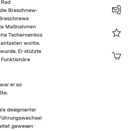
s Rad
 die Breschnew-
“ Breschnews
Konta
olle Maßnahmen
0
äche Tschernenkos
Merklist
 antasten wollte.
ansehen
0
wurde. Er stützte
Artik
im
 Funktionäre
Shop-
Warenko
ansehen
war er so
ßte.
ls designierter
r Führungswechsel
eitet gewesen