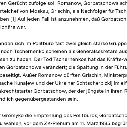
ren Gerücht zufolge soll Romanow, Gorbatschows schä
rteichef von Moskau, Grischin, als Nachfolger für Tsc
aben
Zur
[1]
Auf jeden Fall ist anzunehmen, daß Gorbatsch
tionäre war.
Auflösung
der
Fußnote
tanden sich im Politbüro fast zwei gleich starke Grupp
och Tschernenko scheinen als Generalsekretäre au
en zu haben. Der Tod Tschernenkos hat das Kräfte-ve
en Gorbatschows verändert; die Spaltung in der Führ
beseitigt. Außer Romanow dürften Grischin, Ministerp
ache Kunajew und der Ukrainer Schtscherbizkij im el
krechtstarter Gorbatschow, der der jüngste in ihren 
indlich gegenübergestanden sein.
r Gromyko die Empfehlung des Politbüros, Gorbatsc
zu wählen, vor dem ZK-Plenum am 11. März 1985 begrü