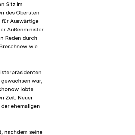
n Sitz im
en des Obersten
 für Auswärtige
er Außenminister
nen Reden durch
u Breschnew wie
isterpräsidenten
m gewachsen war,
ichonow lobte
n Zeit. Neuer
 der ehemaligen
t, nachdem seine