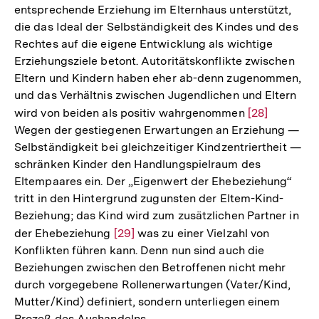
entsprechende Erziehung im Elternhaus unterstützt,
die das Ideal der Selbständigkeit des Kindes und des
Rechtes auf die eigene Entwicklung als wichtige
Erziehungsziele betont. Autoritätskonflikte zwischen
Eltern und Kindern haben eher ab-denn zugenommen,
und das Verhältnis zwischen Jugendlichen und Eltern
wird von beiden als positiv wahrgenommen
Zur
[28]
Wegen der gestiegenen Erwartungen an Erziehung —
Auflösung
Selbständigkeit bei gleichzeitiger Kindzentriertheit —
der
schränken Kinder den Handlungspielraum des
Fußnote
Eltempaares ein. Der „Eigenwert der Ehebeziehung“
tritt in den Hintergrund zugunsten der Eltem-Kind-
Beziehung; das Kind wird zum zusätzlichen Partner in
der Ehebeziehung
Zur
[29]
was zu einer Vielzahl von
Konflikten führen kann. Denn nun sind auch die
Auflösung
Beziehungen zwischen den Betroffenen nicht mehr
der
durch vorgegebene Rollenerwartungen (Vater/Kind,
Fußnote
Mutter/Kind) definiert, sondern unterliegen einem
Prozeß des Aushandelns.