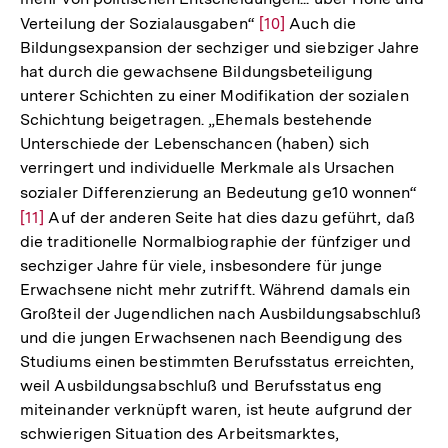
Verteilung der Sozialausgaben“
Zur
[10]
Auch die
Bildungsexpansion der sechziger und siebziger Jahre
Auflösung
hat durch die gewachsene Bildungsbeteiligung
der
unterer Schichten zu einer Modifikation der sozialen
Fußnote
Schichtung beigetragen. „Ehemals bestehende
Unterschiede der Lebenschancen (haben) sich
verringert und individuelle Merkmale als Ursachen
sozialer Differenzierung an Bedeutung ge10 wonnen“
Zur
[11]
Auf der anderen Seite hat dies dazu geführt, daß
Auf
die traditionelle Normalbiographie der fünfziger und
der
sechziger Jahre für viele, insbesondere für junge
Fuß
Erwachsene nicht mehr zutrifft. Während damals ein
Großteil der Jugendlichen nach Ausbildungsabschluß
und die jungen Erwachsenen nach Beendigung des
Studiums einen bestimmten Berufsstatus erreichten,
weil Ausbildungsabschluß und Berufsstatus eng
miteinander verknüpft waren, ist heute aufgrund der
schwierigen Situation des Arbeitsmarktes,