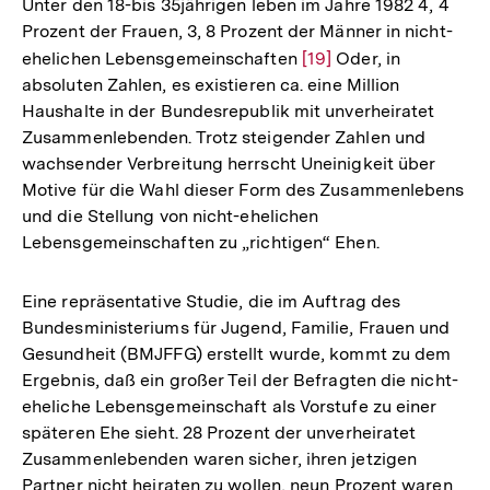
Unter den 18-bis 35jährigen leben im Jahre 1982 4, 4
Prozent der Frauen, 3, 8 Prozent der Männer in nicht-
ehelichen Lebensgemeinschaften
Zur
[19]
Oder, in
absoluten Zahlen, es existieren ca. eine Million
Auflösung
Haushalte in der Bundesrepublik mit unverheiratet
der
Zusammenlebenden. Trotz steigender Zahlen und
Fußnote
wachsender Verbreitung herrscht Uneinigkeit über
Motive für die Wahl dieser Form des Zusammenlebens
und die Stellung von nicht-ehelichen
Lebensgemeinschaften zu „richtigen“ Ehen.
Eine repräsentative Studie, die im Auftrag des
Bundesministeriums für Jugend, Familie, Frauen und
Gesundheit (BMJFFG) erstellt wurde, kommt zu dem
Ergebnis, daß ein großer Teil der Befragten die nicht-
eheliche Lebensgemeinschaft als Vorstufe zu einer
späteren Ehe sieht. 28 Prozent der unverheiratet
Zusammenlebenden waren sicher, ihren jetzigen
Partner nicht heiraten zu wollen, neun Prozent waren