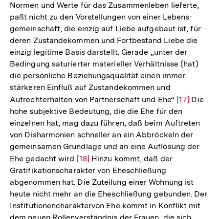
Normen und Werte für das Zusammenleben lieferte,
paßt nicht zu den Vorstellungen von einer Lebens-
gemeinschaft, die einzig auf Liebe aufgebaut ist, für
deren Zustandekommen und Fortbestand Liebe die
einzig legitime Basis darstellt. Gerade „unter der
Bedingung saturierter materieller Verhältnisse (hat)
die persönliche Beziehungsqualität einen immer
stärkeren Einfluß auf Zustandekommen und
Aufrechterhalten von Partnerschaft und Ehe“
Zur
[17]
Die
hohe subjektive Bedeutung, die die Ehe für den
Auflösung
einzelnen hat, mag dazu führen, daß beim Auftreten
der
von Disharmonien schneller an ein Abbröckeln der
Fußnote
gemeinsamen Grundlage und an eine Auflösung der
Ehe gedacht wird
Zur
[18]
Hinzu kommt, daß der
Gratifikationscharakter von Eheschließung
Auflösung
abgenommen hat. Die Zuteilung einer Wohnung ist
der
heute nicht mehr an die Eheschließung gebunden. Der
Fußnote
Institutionencharaktervon Ehe kommt in Konflikt mit
dem neuen Rollenverständnis der Frauen, die sich