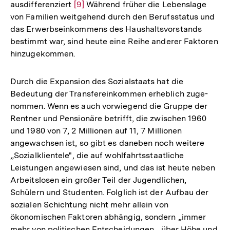
ausdifferenziert
Zur
[9]
Während früher die Lebenslage
von Familien weitgehend durch den Berufsstatus und
Auflösung
das Erwerbseinkommens des Haushaltsvorstands
der
bestimmt war, sind heute eine Reihe anderer Faktoren
Fußnote
hinzugekommen.
Durch die Expansion des Sozialstaats hat die
Bedeutung der Transfereinkommen erheblich zuge-
nommen. Wenn es auch vorwiegend die Gruppe der
Rentner und Pensionäre betrifft, die zwischen 1960
und 1980 von 7, 2 Millionen auf 11, 7 Millionen
angewachsen ist, so gibt es daneben noch weitere
„Sozialklientele", die auf wohlfahrtsstaatliche
Leistungen angewiesen sind, und das ist heute neben
Arbeitslosen ein großer Teil der Jugendlichen,
Schülern und Studenten. Folglich ist der Aufbau der
sozialen Schichtung nicht mehr allein von
ökonomischen Faktoren abhängig, sondern „immer
mehr von politischen Entscheidungen... über Höhe und