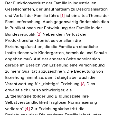
Der Funktionsverlust der Familie in industriellen
Gesellschaften, der unaufhaltsam zu Desorganisation
und Verfall der Familie führe
Zur
[1]
ist ein altes Thema der
Familienforschung. Auch gegenwärtig findet sich dies
Auflösung
in Publikationen zur Entwicklung der Familie in der
der
Bundesrepublik
Zur
[2]
Neben dem Verlust der
Fußnote
Produktionsfunktion ist es vor allem die
Auflösung
Erziehungsfunktion, die die Familie an staatliche
der
Institutionen wie Kindergarten, Vorschule und Schule
Fußnote
abgeben muß. Auf der anderen Seite scheint sich
gerade im Bereich von Erziehung eine Verschiebung
zu mehr Qualität abzuzeichnen. Die Bedeutung von
Erziehung nimmt zu. damit steigt aber auch die
Verantwortung für „richtige“ Erziehung
Zur
[3]
Dies
erweist sich um so schwieriger, als
Auflösung
„Erziehungsleitbilder und Bildungsziele ihre
der
Selbstverständlichkeit fragloser Normalisierung
Fußnote
verlieren“
Zur
[4]
Zur Erziehungskrise tritt die
Beziehungskrise: Die moderne Familie leidet unter