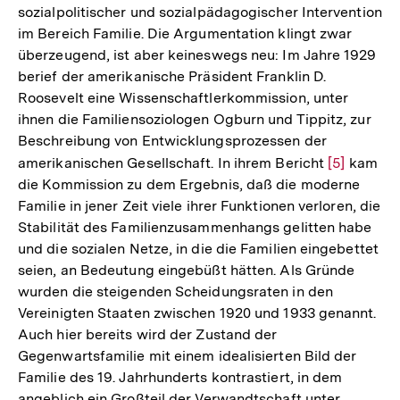
sozialpolitischer und sozialpädagogischer Intervention
im Bereich Familie. Die Argumentation klingt zwar
überzeugend, ist aber keineswegs neu: Im Jahre 1929
berief der amerikanische Präsident Franklin D.
Roosevelt eine Wissenschaftlerkommission, unter
ihnen die Familiensoziologen Ogburn und Tippitz, zur
Beschreibung von Entwicklungsprozessen der
amerikanischen Gesellschaft. In ihrem Bericht
Zur
[5]
kam
die Kommission zu dem Ergebnis, daß die moderne
Auflösung
Familie in jener Zeit viele ihrer Funktionen verloren, die
der
Stabilität des Familienzusammenhangs gelitten habe
Fußnote
und die sozialen Netze, in die die Familien eingebettet
seien, an Bedeutung eingebüßt hätten. Als Gründe
wurden die steigenden Scheidungsraten in den
Vereinigten Staaten zwischen 1920 und 1933 genannt.
Auch hier bereits wird der Zustand der
Gegenwartsfamilie mit einem idealisierten Bild der
Familie des 19. Jahrhunderts kontrastiert, in dem
angeblich ein Großteil der Verwandtschaft unter