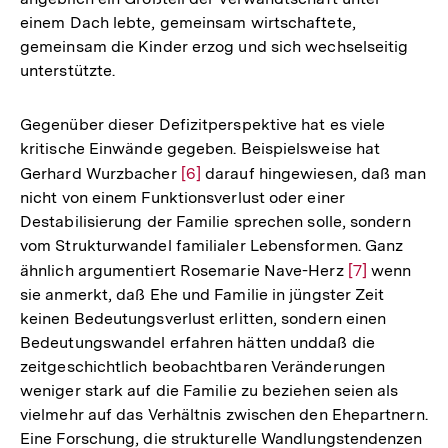
einem Dach lebte, gemeinsam wirtschaftete,
gemeinsam die Kinder erzog und sich wechselseitig
unterstützte.
Gegenüber dieser Defizitperspektive hat es viele
kritische Einwände gegeben. Beispielsweise hat
Gerhard Wurzbacher
Zur
[6]
darauf hingewiesen, daß man
nicht von einem Funktionsverlust oder einer
Auflösung
Destabilisierung der Familie sprechen solle, sondern
der
vom Strukturwandel familialer Lebensformen. Ganz
Fußnote
ähnlich argumentiert Rosemarie Nave-Herz
Zur
[7]
wenn
sie anmerkt, daß Ehe und Familie in jüngster Zeit
Auflösung
keinen Bedeutungsverlust erlitten, sondern einen
der
Bedeutungswandel erfahren hätten unddaß die
Fußnote
zeitgeschichtlich beobachtbaren Veränderungen
weniger stark auf die Familie zu beziehen seien als
vielmehr auf das Verhältnis zwischen den Ehepartnern.
Eine Forschung, die strukturelle Wandlungstendenzen