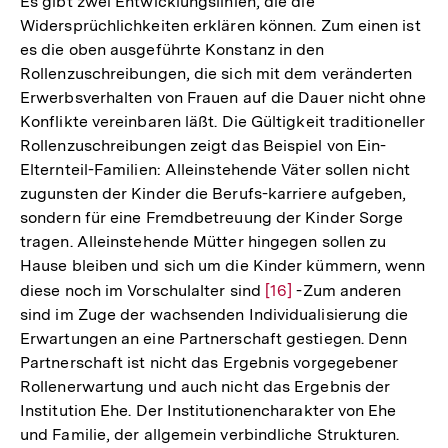
Es gibt zwei Entwicklungslinien, die die
Widersprüchlichkeiten erklären können. Zum einen ist
es die oben ausgeführte Konstanz in den
Rollenzuschreibungen, die sich mit dem veränderten
Erwerbsverhalten von Frauen auf die Dauer nicht ohne
Konflikte vereinbaren läßt. Die Gültigkeit traditioneller
Rollenzuschreibungen zeigt das Beispiel von Ein-
Elternteil-Familien: Alleinstehende Väter sollen nicht
zugunsten der Kinder die Berufs-karriere aufgeben,
sondern für eine Fremdbetreuung der Kinder Sorge
tragen. Alleinstehende Mütter hingegen sollen zu
Hause bleiben und sich um die Kinder kümmern, wenn
diese noch im Vorschulalter sind
Zur
[16]
-Zum anderen
sind im Zuge der wachsenden Individualisierung die
Auflösung
Erwartungen an eine Partnerschaft gestiegen. Denn
der
Partnerschaft ist nicht das Ergebnis vorgegebener
Fußnote
Rollenerwartung und auch nicht das Ergebnis der
Institution Ehe. Der Institutionencharakter von Ehe
und Familie, der allgemein verbindliche Strukturen.