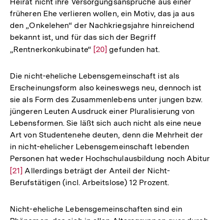
Heirat nicht ihre Versorgungsansprüche aus einer
früheren Ehe verlieren wollen, ein Motiv, das ja aus
den „Onkelehen“ der Nachkriegsjahre hinreichend
bekannt ist, und für das sich der Begriff
„Rentnerkonkubinate“
Zur
[20]
gefunden hat.
Auflösung
der
Die nicht-eheliche Lebensgemeinschaft ist als
Fußnote
Erscheinungsform also keineswegs neu, dennoch ist
sie als Form des Zusammenlebens unter jungen bzw.
jüngeren Leuten Ausdruck einer Pluralisierung von
Lebensformen. Sie läßt sich auch nicht als eine neue
Art von Studentenehe deuten, denn die Mehrheit der
in nicht-ehelicher Lebensgemeinschaft lebenden
Personen hat weder Hochschulausbildung noch Abitur
Zur
[21]
Allerdings beträgt der Anteil der Nicht-
Berufstätigen (incl. Arbeitslose) 12 Prozent.
Auflösung
der
Fußnote
Nicht-eheliche Lebensgemeinschaften sind ein