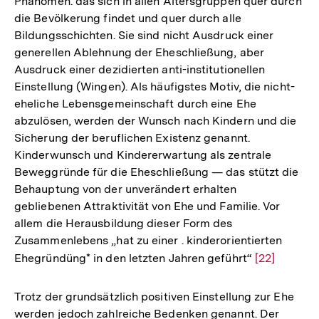
Phänomen. das sich in allen Altersgruppen quer durch
die Bevölkerung findet und quer durch alle
Bildungsschichten. Sie sind nicht Ausdruck einer
generellen Ablehnung der Eheschließung, aber
Ausdruck einer dezidierten anti-institutionellen
Einstellung (Wingen). Als häufigstes Motiv, die nicht-
eheliche Lebensgemeinschaft durch eine Ehe
abzulösen, werden der Wunsch nach Kindern und die
Sicherung der beruflichen Existenz genannt.
Kinderwunsch und Kindererwartung als zentrale
Beweggründe für die Eheschließung — das stützt die
Behauptung von der unverändert erhalten
gebliebenen Attraktivität von Ehe und Familie. Vor
allem die Herausbildung dieser Form des
Zusammenlebens „hat zu einer . kinderorientierten
Ehegründüng* in den letzten Jahren geführt“
Zur
[22]
Auflösung
der
Trotz der grundsätzlich positiven Einstellung zur Ehe
Fußnote
werden jedoch zahlreiche Bedenken genannt. Der