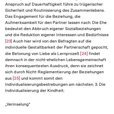
Anspruch auf Dauerhaftigkeit führe zu trügerischer
Sicherheit und Routinisierung des Zusammenlebens.
Das Engagement für die Beziehung, die
Aufmerksamkeit für den Partner lassen nach. Die Ehe
bedeutet den Abbruch eigener Sozialbeziehungen
und die Reduktion eigener Interessen und Bedürfnisse
Zur
[23]
Auch hier wird von den Befragten auf die
individuelle Gestaltbarkeit der Partnerschaft gepocht,
Auflösung
die Betonung von Liebe als Lernprozeß
Zur
[24]
findet
der
demnach in der nicht-ehelichen Lebensgemeinschaft
Auflösung
Fußnote
ihren konsequentesten Ausdruck, denn sie zeichnet
der
sich durch Nicht-Reglementierung der Beziehungen
Fußnote
aus
Zur
[25]
und kommt somit den
Individualisierungsbestrebungen am nächsten. 3. Die
Auflösung
Individualisierung der Kindheit:
der
Fußnote
„Verinselung"