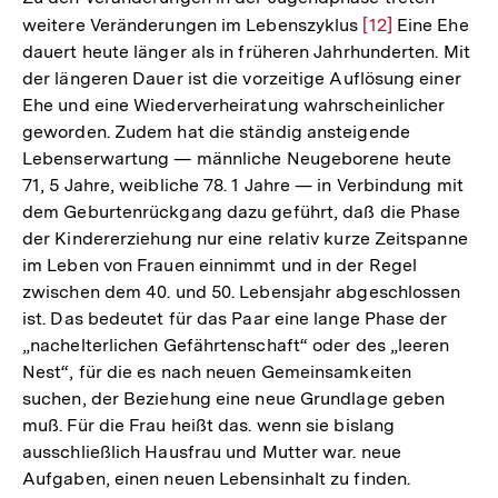
weitere Veränderungen im Lebenszyklus
Zur
[12]
Eine Ehe
dauert heute länger als in früheren Jahrhunderten. Mit
Auflösung
der längeren Dauer ist die vorzeitige Auflösung einer
der
Ehe und eine Wiederverheiratung wahrscheinlicher
Fußnote
geworden. Zudem hat die ständig ansteigende
Lebenserwartung — männliche Neugeborene heute
71, 5 Jahre, weibliche 78. 1 Jahre — in Verbindung mit
dem Geburtenrückgang dazu geführt, daß die Phase
der Kindererziehung nur eine relativ kurze Zeitspanne
im Leben von Frauen einnimmt und in der Regel
zwischen dem 40. und 50. Lebensjahr abgeschlossen
ist. Das bedeutet für das Paar eine lange Phase der
„nachelterlichen Gefährtenschaft“ oder des „leeren
Nest“, für die es nach neuen Gemeinsamkeiten
suchen, der Beziehung eine neue Grundlage geben
muß. Für die Frau heißt das. wenn sie bislang
ausschließlich Hausfrau und Mutter war. neue
Aufgaben, einen neuen Lebensinhalt zu finden.