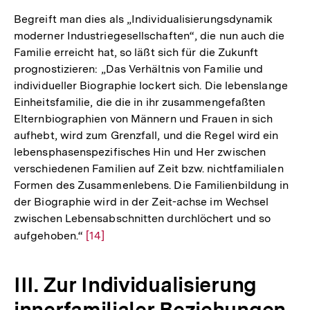
Begreift man dies als „Individualisierungsdynamik
moderner Industriegesellschaften“, die nun auch die
Familie erreicht hat, so läßt sich für die Zukunft
prognostizieren: „Das Verhältnis von Familie und
individueller Biographie lockert sich. Die lebenslange
Einheitsfamilie, die die in ihr zusammengefaßten
Elternbiographien von Männern und Frauen in sich
aufhebt, wird zum Grenzfall, und die Regel wird ein
lebensphasenspezifisches Hin und Her zwischen
verschiedenen Familien auf Zeit bzw. nichtfamilialen
Formen des Zusammenlebens. Die Familienbildung in
der Biographie wird in der Zeit-achse im Wechsel
zwischen Lebensabschnitten durchlöchert und so
aufgehoben.“
Zur
[14]
Auflösung
der
III. Zur Individualisierung
Fußnote
innerfamilialer Beziehungen