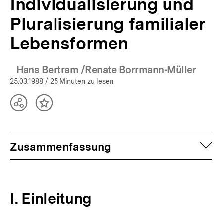
Individualisierung und
Pluralisierung familialer
Lebensformen
Hans Bertram /Renate Borrmann-Müller
25.03.1988
/ 25 Minuten zu lesen
Teilen
Inhalt
Optionen
merken
anzeigen
auf
Zusammenfassung
I. Einleitung